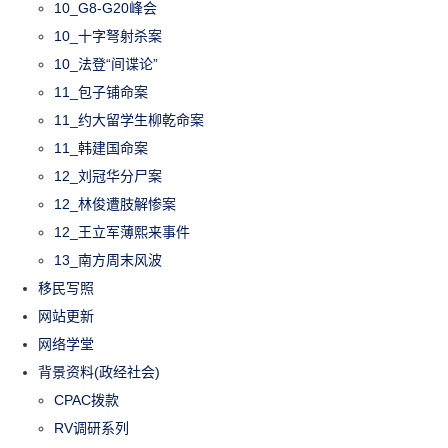
10_G8-G20峰会
10_十字弩射杀案
10_法登“间谍论”
11_包子铺命案
11_约大留学生柳乾命案
11_韩建国命案
12_刘冠华分尸案
12_林俊遭肢解惨案
12_王立军薄熙来事件
13_南方周末风波
移民写照
网站更新
网络学堂
背景资料(政经社会)
CPAC拨款
RV调研系列