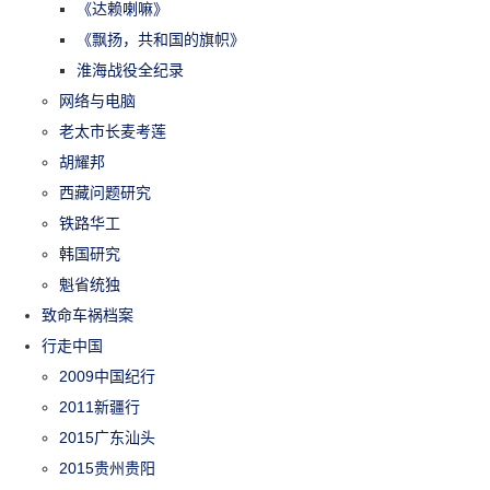
《达赖喇嘛》
《飘扬，共和国的旗帜》
淮海战役全纪录
网络与电脑
老太市长麦考莲
胡耀邦
西藏问题研究
铁路华工
韩国研究
魁省统独
致命车祸档案
行走中国
2009中国纪行
2011新疆行
2015广东汕头
2015贵州贵阳