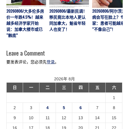
20260806/大多伦多房
20260806/最新民调！
20260806/阿尔茨海
价一年跌4.5%！越来
移民竟比本地人更认
病会写在脸上？专
越多经济学家开始
同加拿大，魁省年轻
家：患者可能越来越
说：加拿大楼市或已
人也变了！
“不像自己”！
“触底”
Leave a Comment
要发表评论，您必须先
登录
。
2026年 8月
日
一
二
三
四
五
六
1
2
3
4
5
6
7
8
9
10
11
12
13
14
15
16
17
18
19
20
21
22