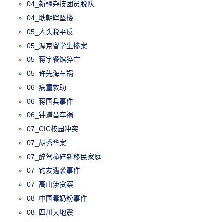
04_新疆杂技团员脱队
04_耿朝晖坠楼
05_人头税平反
05_渥京留学生惨案
05_蒋宇餐馆猝亡
05_许先海车祸
06_病童救助
06_蒋国兵事件
06_钟道昌车祸
07_CIC校园冲突
07_胡秀华案
07_醉驾撞碎新移民家庭
07_钓友遇袭事件
07_高山涉贪案
08_中国毒奶粉事件
08_四川大地震