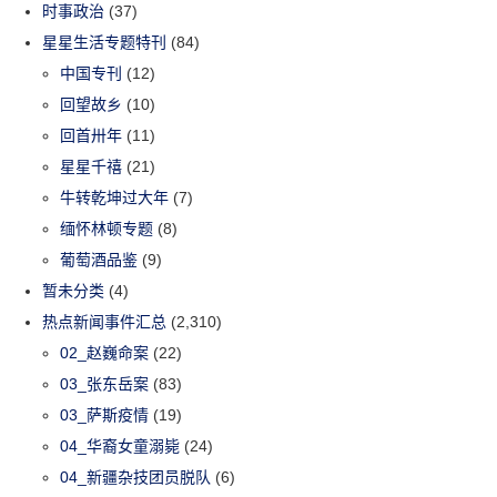
时事政治
(37)
星星生活专题特刊
(84)
中国专刊
(12)
回望故乡
(10)
回首卅年
(11)
星星千禧
(21)
牛转乾坤过大年
(7)
缅怀林顿专题
(8)
葡萄酒品鉴
(9)
暂未分类
(4)
热点新闻事件汇总
(2,310)
02_赵巍命案
(22)
03_张东岳案
(83)
03_萨斯疫情
(19)
04_华裔女童溺毙
(24)
04_新疆杂技团员脱队
(6)