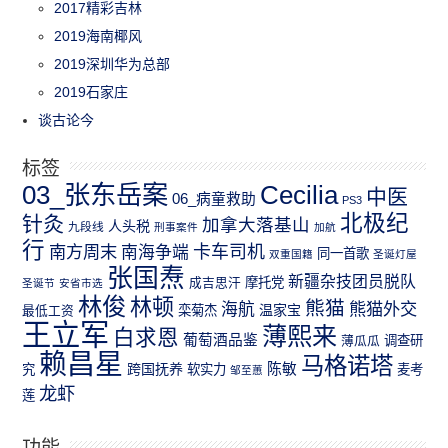
2017精彩吉林
2019海南椰风
2019深圳华为总部
2019石家庄
谈古论今
标签
03_张东岳案
Cecilia
中医
06_病童救助
PS3
北极纪
针灸
加拿大落基山
人头税
九段线
刑事案件
加航
行
南方周末
卡车司机
南海争端
同一首歌
双重国籍
圣诞灯屋
张国焘
新疆杂技团员脱队
成吉思汗
摩托党
圣诞节
安省市选
林俊
林顿
熊猫
熊猫外交
海航
温家宝
最低工资
栾菊杰
王立军
薄熙来
白求恩
葡萄酒品鉴
薄瓜瓜
调查研
赖昌星
马格诺塔
跨国抚养
陈敏
究
软实力
麦考
邹至蕙
龙虾
莲
功能