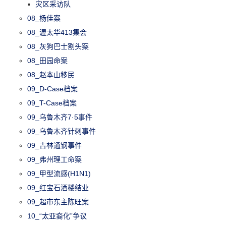
灾区采访队
08_杨佳案
08_渥太华413集会
08_灰狗巴士割头案
08_田园命案
08_赵本山移民
09_D-Case档案
09_T-Case档案
09_乌鲁木齐7·5事件
09_乌鲁木齐针刺事件
09_吉林通钢事件
09_弗州理工命案
09_甲型流感(H1N1)
09_红宝石酒楼结业
09_超市东主陈旺案
10_“太亚裔化”争议