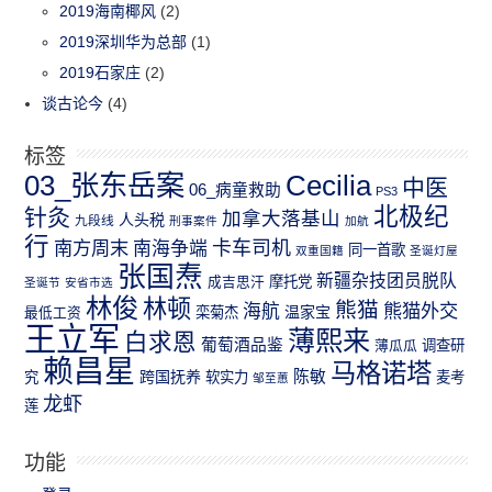
2019海南椰风
(2)
2019深圳华为总部
(1)
2019石家庄
(2)
谈古论今
(4)
标签
03_张东岳案
Cecilia
中医
06_病童救助
PS3
北极纪
针灸
加拿大落基山
人头税
九段线
刑事案件
加航
行
南方周末
卡车司机
南海争端
同一首歌
双重国籍
圣诞灯屋
张国焘
新疆杂技团员脱队
成吉思汗
摩托党
圣诞节
安省市选
林俊
林顿
熊猫
熊猫外交
海航
温家宝
最低工资
栾菊杰
王立军
薄熙来
白求恩
葡萄酒品鉴
薄瓜瓜
调查研
赖昌星
马格诺塔
跨国抚养
陈敏
究
软实力
麦考
邹至蕙
龙虾
莲
功能