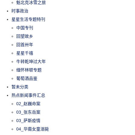
魁北克冰雪之旅
时事政治
星星生活专题特刊
中国专刊
回望故乡
回首卅年
星星千禧
牛转乾坤过大年
缅怀林顿专题
葡萄酒品鉴
暂未分类
热点新闻事件汇总
02_赵巍命案
03_张东岳案
03_萨斯疫情
04_华裔女童溺毙