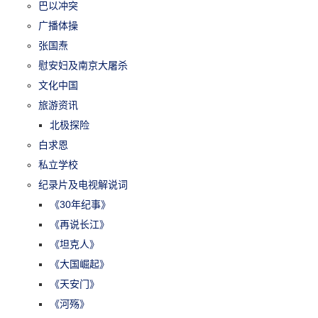
巴以冲突
广播体操
张国焘
慰安妇及南京大屠杀
文化中国
旅游资讯
北极探险
白求恩
私立学校
纪录片及电视解说词
《30年纪事》
《再说长江》
《坦克人》
《大国崛起》
《天安门》
《河殇》