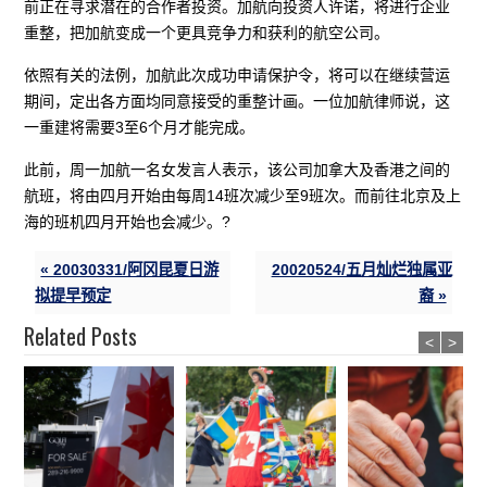
前正在寻求潜在的合作者投资。加航向投资人许诺，将进行企业
重整，把加航变成一个更具竞争力和获利的航空公司。
依照有关的法例，加航此次成功申请保护令，将可以在继续营运
期间，定出各方面均同意接受的重整计画。一位加航律师说，这
一重建将需要3至6个月才能完成。
此前，周一加航一名女发言人表示，该公司加拿大及香港之间的
航班，将由四月开始由每周14班次减少至9班次。而前往北京及上
海的班机四月开始也会减少。?
« 20030331/阿冈昆夏日游
20020524/五月灿烂独属亚
拟提早预定
裔 »
Related Posts
<
>