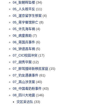
04_耿朝晖坠楼
(34)
05_人头税平反
(11)
05_渥京留学生惨案
(4)
05_蒋宇餐馆猝亡
(8)
05_许先海车祸
(4)
06_病童救助
(7)
06_蒋国兵事件
(6)
06_钟道昌车祸
(5)
07_CIC校园冲突
(17)
07_胡秀华案
(12)
07_醉驾撞碎新移民家庭
(15)
07_钓友遇袭事件
(61)
07_高山涉贪案
(40)
08_中国毒奶粉事件
(43)
08_四川大地震
(146)
灾区采访队
(33)