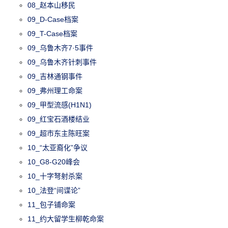
08_赵本山移民
09_D-Case档案
09_T-Case档案
09_乌鲁木齐7·5事件
09_乌鲁木齐针刺事件
09_吉林通钢事件
09_弗州理工命案
09_甲型流感(H1N1)
09_红宝石酒楼结业
09_超市东主陈旺案
10_“太亚裔化”争议
10_G8-G20峰会
10_十字弩射杀案
10_法登“间谍论”
11_包子铺命案
11_约大留学生柳乾命案