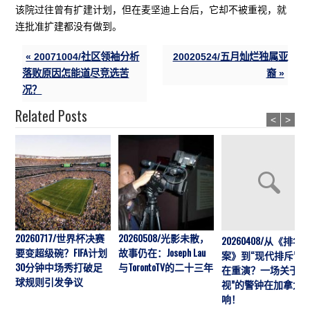
该院过往曾有扩建计划，但在麦坚迪上台后，它却不被重视，就
连批准扩建都没有做到。
« 20071004/社区领袖分析
20020524/五月灿烂独属亚
落败原因怎能道尽竞选苦
裔 »
况？
Related Posts
<
>
20260717/世界杯决赛
20260508/光影未散，
20260408/从《排华
要变超级碗？FIFA计划
故事仍在：Joseph Lau
案》到“现代排斥”历
30分钟中场秀打破足
与TorontoTV的二十三年
在重演？一场关于“
球规则引发争议
视”的警钟在加拿大
响！