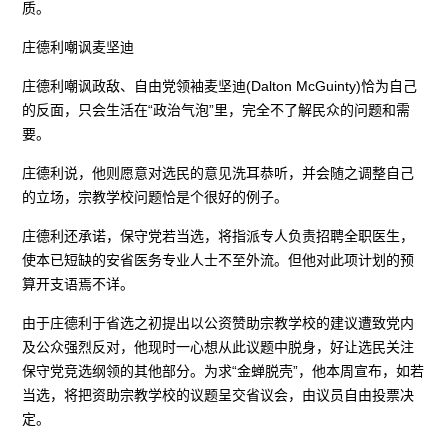
质。
庄德利嘲讽麦坚迪
庄德利嘲讽政敌、自由党领袖麦坚迪(Dalton McGuinty)恰为自己
的反面，只会生活在“政治气泡”里，完全不了解民众的问题和需
要。
庄德利说，他则愿意对选民的意见洗耳恭听，并会随之调整自己
的立场，宗教学校问题恰是个很好的例子。
庄德利还承诺，保守党若当选，将指派专人负责招聘全职医生，
使本已短缺的安省医务专业人士不至外流。但他对此项计划的预
算开支语焉不详。
由于庄德利于省选之初提出以公资赞助宗教学校的建议遭致党内
及公众强烈反对，他现时一心想从此议题中脱身，好让选民关注
保守党竞选纲领的其他部分。为求“金蝉脱壳”，他本周宣布，如若
当选，将把资助宗教学校的议题呈交省议会，由议员自由投票决
定。