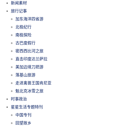
新闻素材
旅行记事
加东海洋四省游
北极纪行
南极探险
古巴度假行
密西西比河之旅
直击印度达兰萨拉
美加边境刀把游
落基山旅游
走进禽兽王国肯尼亚
魁北克冰雪之旅
时事政治
星星生活专题特刊
中国专刊
回望故乡