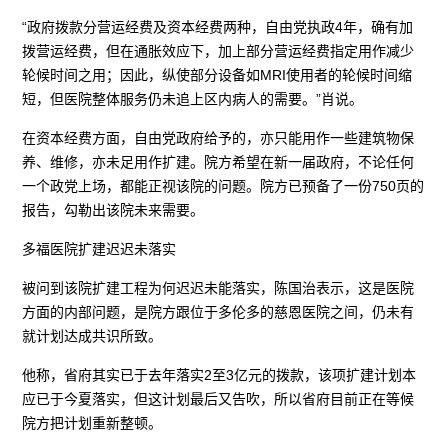
“政府拨款分营运经费及资本经费两种，自由党执政4年，确有加
拨营运经费，但在通胀效应下，加上部分营运经费指定用作减少
轮候时间之用；因此，纵使部分设备如MRI使用者的轮候时间缩
短，但医院整体服务仍未追上区内病人的需要。”肖说。
在资本经费方面，自由党政府给予的，亦只能用作一些建筑物保
养、维修，亦未足用作扩建。院方希望在新一届政府，不论任何
一个政党上场，都能正视该院的问题。院方已预备了一份750页的
报告，勾勒出该院未来需要。
多福医院扩建迟迟未落实
被问到该院扩建工程为何迟迟未能落实，陈国治表示，这是医院
方面的内部问题，是院方跟位于多伦多的慈恩医院之间，仍未有
就计划达成共识所致。
他称，省府其实已于去年落实2至3亿元的拨款，该项扩建计划本
应已于今夏落实，但这计划最后又告吹，所以省府目前正在等候
院方把计划重新整顿。