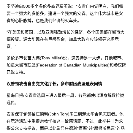
麦坚迪向500多个多伦多商界精英说：“安省自由党明白，我们需
要一个强大的多伦多，建设一个强大的安省。这个伟大城市是安
省的心脏脉搏，也是我们经济的火车头。
“在美国和英国，以及亚洲强劲增长的经济，各个国家都在城市大
幅投资。渥太华现在有巨额盈余，加拿大政府应该领导这场竞
赛。”
多伦多市长苗大伟(Tony Miller)说，这支持是一大步，其他城市、
加拿大城市联盟(Federation of Canadian Municipalities)和参议院
已说支持。
汉普顿攻击自由党文化厅长，多市财困麦坚迪表同情
星岛日报/安省省选周三进入最后一周，各党都使出浑身解数拉拢
选民。
安省保守党领袖庄德利(John Tory)周三到渥太华会见志愿者。他
在竞选活动中重提宗教学校这一敏感话题，不过，此举并非为求
得公众支持提议，而是以此彰显庄德利“直率”并“愿倾听民意”的品