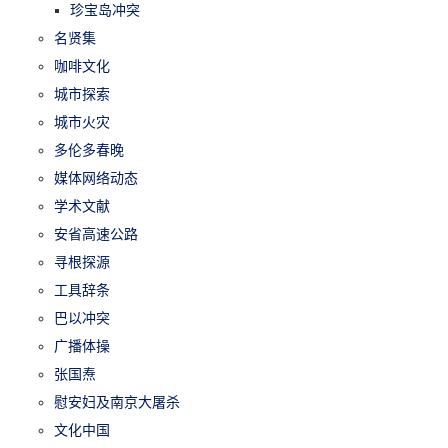
珍宝岛冲突
名贤集
咖啡文化
城市探索
城市火灾
多伦多春晚
媒体网络动态
学术文献
安省高速公路
寻根探源
工具辞条
巴以冲突
广播体操
张国焘
慰安妇及南京大屠杀
文化中国