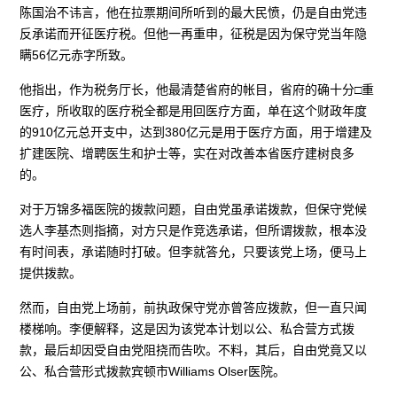
陈国治不讳言，他在拉票期间所听到的最大民愤，仍是自由党违
反承诺而开征医疗税。但他一再重申，征税是因为保守党当年隐
瞒56亿元赤字所致。
他指出，作为税务厅长，他最清楚省府的帐目，省府的确十分□重
医疗，所收取的医疗税全都是用回医疗方面，单在这个财政年度
的910亿元总开支中，达到380亿元是用于医疗方面，用于增建及
扩建医院、增聘医生和护士等，实在对改善本省医疗建树良多
的。
对于万锦多福医院的拨款问题，自由党虽承诺拨款，但保守党候
选人李基杰则指摘，对方只是作竞选承诺，但所谓拨款，根本没
有时间表，承诺随时打破。但李就答允，只要该党上场，便马上
提供拨款。
然而，自由党上场前，前执政保守党亦曾答应拨款，但一直只闻
楼梯响。李便解释，这是因为该党本计划以公、私合营方式拨
款，最后却因受自由党阻挠而告吹。不料，其后，自由党竟又以
公、私合营形式拨款宾顿市Williams Olser医院。