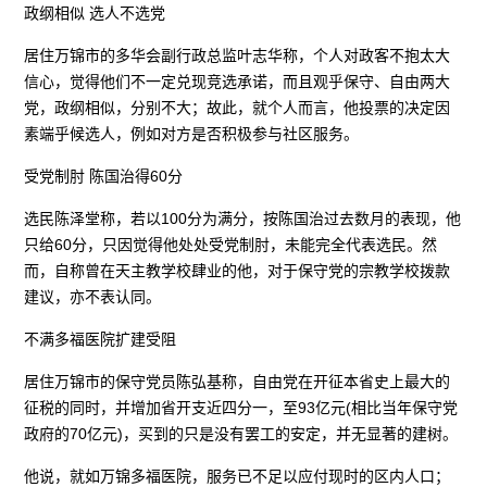
政纲相似 选人不选党
居住万锦市的多华会副行政总监叶志华称，个人对政客不抱太大
信心，觉得他们不一定兑现竞选承诺，而且观乎保守、自由两大
党，政纲相似，分别不大；故此，就个人而言，他投票的决定因
素端乎候选人，例如对方是否积极参与社区服务。
受党制肘 陈国治得60分
选民陈泽堂称，若以100分为满分，按陈国治过去数月的表现，他
只给60分，只因觉得他处处受党制肘，未能完全代表选民。然
而，自称曾在天主教学校肆业的他，对于保守党的宗教学校拨款
建议，亦不表认同。
不满多福医院扩建受阻
居住万锦市的保守党员陈弘基称，自由党在开征本省史上最大的
征税的同时，并增加省开支近四分一，至93亿元(相比当年保守党
政府的70亿元)，买到的只是没有罢工的安定，并无显著的建树。
他说，就如万锦多福医院，服务已不足以应付现时的区内人口；