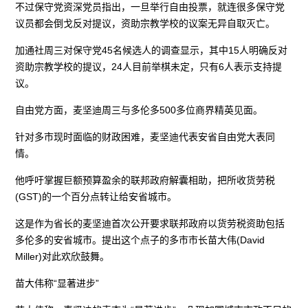
不过保守党资深党员指出，一旦举行自由投票，就连很多保守党
议员都会倒戈反对提议，资助宗教学校的议案无异自取灭亡。
加通社周三对保守党45名候选人的调查显示，其中15人明确反对
资助宗教学校的提议，24人目前举棋未定，只有6人表示支持提
议。
自由党方面，麦坚迪周三与多伦多500多位商界精英见面。
针对多市现时面临的财政困难，麦坚迪代表安省自由党大表同
情。
他呼吁掌握巨额预算盈余的联邦政府解囊相助，把所收货劳税
(GST)的一个百分点转让给安省城市。
这是作为省长的麦坚迪首次公开要求联邦政府以货劳税资助包括
多伦多的安省城市。提出这个点子的多市市长苗大伟(David
Miller)对此欢欣鼓舞。
苗大伟称“显著进步”