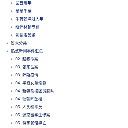
回首卅年
星星千禧
牛转乾坤过大年
缅怀林顿专题
葡萄酒品鉴
暂未分类
热点新闻事件汇总
02_赵巍命案
03_张东岳案
03_萨斯疫情
04_华裔女童溺毙
04_新疆杂技团员脱队
04_耿朝晖坠楼
05_人头税平反
05_渥京留学生惨案
05_蒋宇餐馆猝亡