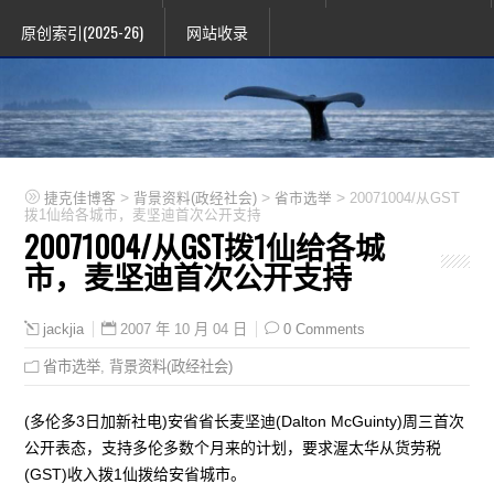
原创索引(2025-26)
网站收录
>
>
>
捷克佳博客
背景资料(政经社会)
省市选举
20071004/从GST
拨1仙给各城市，麦坚迪首次公开支持
20071004/从GST拨1仙给各城
市，麦坚迪首次公开支持
2007 年 10 月 04 日
0 Comments
jackjia
省市选举
,
背景资料(政经社会)
(多伦多3日加新社电)安省省长麦坚迪(Dalton McGuinty)周三首次
公开表态，支持多伦多数个月来的计划，要求渥太华从货劳税
(GST)收入拨1仙拨给安省城市。