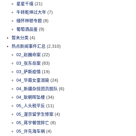
星星千禧
(21)
牛转乾坤过大年
(7)
缅怀林顿专题
(8)
葡萄酒品鉴
(9)
暂未分类
(4)
热点新闻事件汇总
(2,310)
02_赵巍命案
(22)
03_张东岳案
(83)
03_萨斯疫情
(19)
04_华裔女童溺毙
(24)
04_新疆杂技团员脱队
(6)
04_耿朝晖坠楼
(34)
05_人头税平反
(11)
05_渥京留学生惨案
(4)
05_蒋宇餐馆猝亡
(8)
05_许先海车祸
(4)