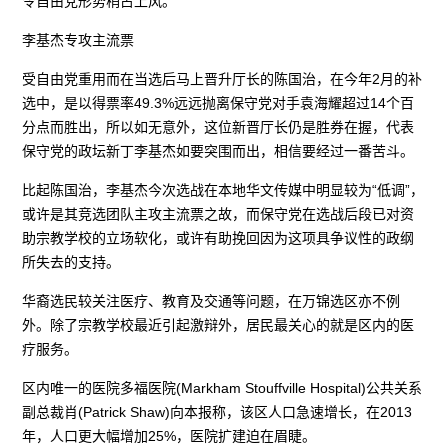
令自由党形势稍占上风。
李基杰专攻主流票
受自由党重用而在当选后马上晋升厅长的陈国治，在今年2月的补
选中，是以得票率49.3%远远抛离保守党对手袁海耀超过14个百
分点而胜出，所以如无意外，这位新晋厅长仍是胜券在握，代表
保守党的政坛新丁李基杰如要突围而出，相信要经过一番苦斗。
比起陈国治，李基杰今次选战在本地华文传媒中明显较为“低调”，
或许是其竞选团队主攻主流票之故，而保守党在选战后段已对资
助宗教学校的立场软化，或许有助挽回因为这项具争议性的政纲
所失去的支持。
华裔选民较关注医疗、教育及交通等问题，在万锦选区亦不例
外。除了宗教学校最近引起激辩外，居民最关心的就是区内的医
疗服务。
区内唯一的医院多福医院(Markham Stouffville Hospital)公共关系
副总裁肖(Patrick Shaw)向本报称，该区人口急速增长，在2013
年，人口更大幅增加25%，医院扩建迫在眉睫。