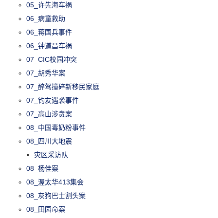
05_许先海车祸
06_病童救助
06_蒋国兵事件
06_钟道昌车祸
07_CIC校园冲突
07_胡秀华案
07_醉驾撞碎新移民家庭
07_钓友遇袭事件
07_高山涉贪案
08_中国毒奶粉事件
08_四川大地震
灾区采访队
08_杨佳案
08_渥太华413集会
08_灰狗巴士割头案
08_田园命案