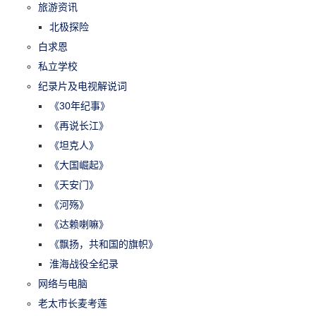
旅游资讯
北极探险
白求恩
私立学校
纪录片及电视解说词
《30年纪事》
《再说长江》
《坦克人》
《大国崛起》
《天安门》
《河殇》
《达赖喇嘛》
《飘扬，共和国的旗帜》
淮海战役全纪录
网络与电脑
老太市长麦考莲