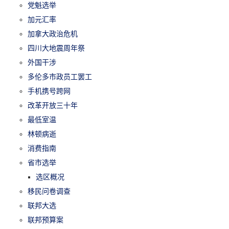
党魁选举
加元汇率
加拿大政治危机
四川大地震周年祭
外国干涉
多伦多市政员工罢工
手机携号跨网
改革开放三十年
最低室温
林顿病逝
消费指南
省市选举
选区概况
移民问卷调查
联邦大选
联邦预算案