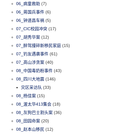
06_病童救助
(7)
06_蒋国兵事件
(6)
06_钟道昌车祸
(5)
07_CIC校园冲突
(17)
07_胡秀华案
(12)
07_醉驾撞碎新移民家庭
(15)
07_钓友遇袭事件
(61)
07_高山涉贪案
(40)
08_中国毒奶粉事件
(43)
08_四川大地震
(146)
灾区采访队
(33)
08_杨佳案
(15)
08_渥太华413集会
(18)
08_灰狗巴士割头案
(36)
08_田园命案
(20)
08_赵本山移民
(12)