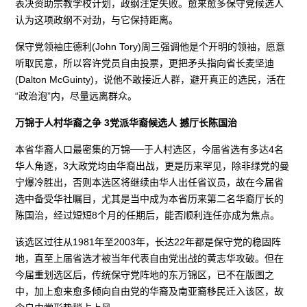
表决资助宗教学校计划，政纲注定失败。愈来愈多保守党候选人
认为这项政纲不对劲，与它保持距离。
保守党领袖庄德利(John Tory)周三强调他是个开明的领袖，愿意
听取民意，所以容许党员自由投票，更把矛头指向省长麦坚迪
(Dalton McGuinty)，说他不敢接近人群，避开真正的选民，活在
“政治泡”内，尽量远离群众。
万锦于人村华裔之争 3党派华裔候选人 撼厅长陈国治
本省华裔人口最密集的万锦──于人村选区，今届省选有多达4名
华人角逐，3大政党均由华裔出战，更是历来罕见，除非绿党的曼
宁爆冷胜出，否则本选区将继续由华人出任省议员，故在今届省
选中备受华社瞩目，尤其是当中成为本省历来第二名华裔厅长的
陈国治，经过短短8个月的任期后，能否顺利连任亦成为焦点。
该选区过往从1981年至2003年，长达22年都是保守党的稳固阵
地，直至上届省选才被当年代表自由党出战的黄志华攻破。但在
今届重划选区后，传统保守党阵地的东万锦区，已不在版图之
中，加上愈来愈多倾向自由党的华裔及南亚裔移民迁入该区，故