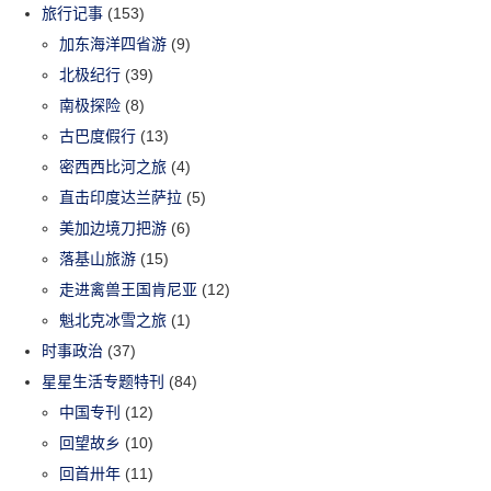
旅行记事
(153)
加东海洋四省游
(9)
北极纪行
(39)
南极探险
(8)
古巴度假行
(13)
密西西比河之旅
(4)
直击印度达兰萨拉
(5)
美加边境刀把游
(6)
落基山旅游
(15)
走进禽兽王国肯尼亚
(12)
魁北克冰雪之旅
(1)
时事政治
(37)
星星生活专题特刊
(84)
中国专刊
(12)
回望故乡
(10)
回首卅年
(11)