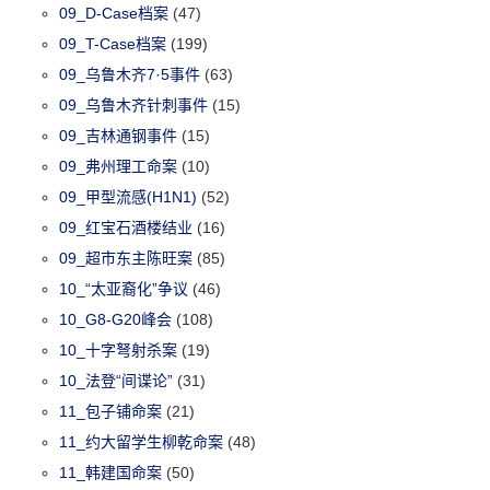
09_D-Case档案
(47)
09_T-Case档案
(199)
09_乌鲁木齐7·5事件
(63)
09_乌鲁木齐针刺事件
(15)
09_吉林通钢事件
(15)
09_弗州理工命案
(10)
09_甲型流感(H1N1)
(52)
09_红宝石酒楼结业
(16)
09_超市东主陈旺案
(85)
10_“太亚裔化”争议
(46)
10_G8-G20峰会
(108)
10_十字弩射杀案
(19)
10_法登“间谍论”
(31)
11_包子铺命案
(21)
11_约大留学生柳乾命案
(48)
11_韩建国命案
(50)