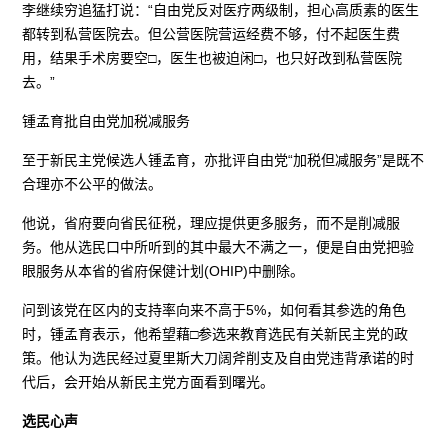
李继续穷追猛打说：“自由党反对医疗两级制，担心高质素的医生
都转到私营医院去。但公营医院营运经费不够，付不起医生费
用，结果手术房要空□，医生也被迫闲□，也只好改到私营医院
去。”
锺孟育批自由党加税减服务
至于新民主党候选人锺孟育，亦批评自由党“加税但减服务”是既不
合理亦不公平的做法。
他说，省府要向省民征税，理应提供更多服务，而不是削减服
务。他从选民口中所听到的其中最大不满之一，便是自由党把验
眼服务从本省的省府保健计划(OHIP)中删除。
问到该党在区内的支持率向来不高于5%，如何看其参选的角色
时，锺孟育表示，他希望藉□参选来教育选民有关新民主党的政
策。他认为选民经过夏里斯大刀阔斧削支及自由党违背承诺的时
代后，会开始从新民主党方面看到曙光。
选民心声