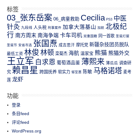
标签
03_张东岳案
Cecilia
中医
06_病童救助
PS3
北极纪
针灸
加拿大落基山
人头税
九段线
刑事案件
加航
行
南方周末
卡车司机
南海争端
同一首歌
双重国籍
圣诞灯屋
张国焘
新疆杂技团员脱队
成吉思汗
摩托党
圣诞节
安省市选
林俊
林顿
熊猫
熊猫外交
海航
温家宝
最低工资
栾菊杰
王立军
薄熙来
白求恩
葡萄酒品鉴
薄瓜瓜
调查研
赖昌星
马格诺塔
跨国抚养
陈敏
究
软实力
麦考
邹至蕙
龙虾
莲
功能
登录
条目feed
评论feed
WordPress.org