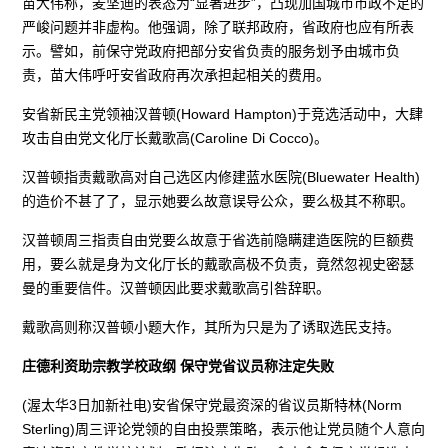
苗大伟称，麦坚迪的表态为“显著进步”，凸现加国城市市政不足的
严峻问题并非虚构。他强调，除了联邦政府，省政府也应有所表
示。譬如，前保守党政府把部分安省负责的服务划予由城市负
责，苗大伟呼吁安省政府再次承担起相关的费用。
安省新民主党领袖汉普顿(Howard Hampton)于竞选活动中，大肆
攻击自由党文化厅长戴歌高(Caroline Di Cocco)。
汉普顿指责戴歌高对自己选区内修建蓝水医院(Bluewater Health)
的造价不甚了了，显示她要么故意误导公众，要么极其不称职。
汉普顿周三指责自由党要么故意于省选前隐瞒建造医院的巨额费
用，要么就是身为文化厅长的戴歌高极不负责，竟然忽视史密瑟
曼的重要信件。汉普顿因此要求戴歌高引咎辞职。
戴歌高则称汉普顿小题大作，其所为只是为了诱取选民支持。
庄德利资助宗教学校政纲 保守党省议员称注定失败
(渥太华3日加新社电)安省保守党最资深的省议员斯特林(Norm
Sterling)周三评论党领的自由投票策略，表示他让党员随个人意向