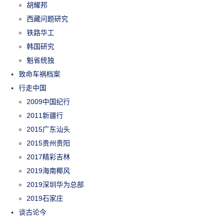
胡耀邦
西藏问题研究
铁路华工
韩国研究
魁省统独
致命车祸档案
行走中国
2009中国纪行
2011新疆行
2015广东汕头
2015贵州贵阳
2017精彩吉林
2019海南椰风
2019深圳华为总部
2019石家庄
谈古论今