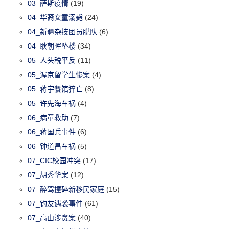
03_萨斯疫情
(19)
04_华裔女童溺毙
(24)
04_新疆杂技团员脱队
(6)
04_耿朝晖坠楼
(34)
05_人头税平反
(11)
05_渥京留学生惨案
(4)
05_蒋宇餐馆猝亡
(8)
05_许先海车祸
(4)
06_病童救助
(7)
06_蒋国兵事件
(6)
06_钟道昌车祸
(5)
07_CIC校园冲突
(17)
07_胡秀华案
(12)
07_醉驾撞碎新移民家庭
(15)
07_钓友遇袭事件
(61)
07_高山涉贪案
(40)