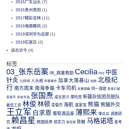
2015广东汕头
(7)
2015贵州贵阳
(1)
2017精彩吉林
(11)
2019海南椰风
(2)
2019深圳华为总部
(1)
2019石家庄
(2)
谈古论今
(4)
标签
03_张东岳案
Cecilia
中医
06_病童救助
PS3
北极纪
针灸
加拿大落基山
人头税
九段线
刑事案件
加航
行
南方周末
卡车司机
南海争端
同一首歌
双重国籍
圣诞灯屋
张国焘
新疆杂技团员脱队
成吉思汗
摩托党
圣诞节
安省市选
林俊
林顿
熊猫
熊猫外交
海航
温家宝
最低工资
栾菊杰
王立军
薄熙来
白求恩
葡萄酒品鉴
薄瓜瓜
调查研
赖昌星
马格诺塔
跨国抚养
陈敏
究
软实力
麦考
邹至蕙
龙虾