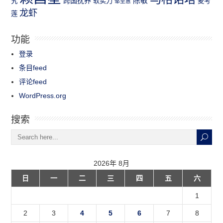
跨国抚养
陈敏
究
软实力
麦考
邹至蕙
龙虾
莲
功能
登录
条目feed
评论feed
WordPress.org
搜索
2026年 8月
日
一
二
三
四
五
六
1
2
3
4
5
6
7
8