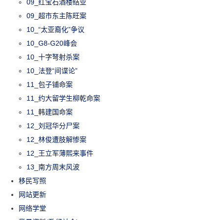
09_红宝石酒楼结业
09_超市东主陈旺案
10_“太亚裔化”争议
10_G8-G20峰会
10_十字弩射杀案
10_法登“间谍论”
11_包子铺命案
11_约大留学生柳乾命案
11_韩建国命案
12_刘冠华分尸案
12_林俊遭肢解惨案
12_王立军薄熙来事件
13_南方周末风波
移民写照
网站更新
网络学堂