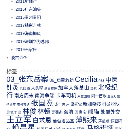
2011新疆行
2015广东汕头
2015贵州贵阳
2017精彩吉林
2019海南椰风
2019深圳华为总部
2019石家庄
谈古论今
标签
03_张东岳案
Cecilia
中医
06_病童救助
PS3
北极纪
针灸
加拿大落基山
人头税
九段线
刑事案件
加航
行
南方周末
卡车司机
南海争端
同一首歌
双重国籍
圣诞灯屋
张国焘
新疆杂技团员脱队
成吉思汗
摩托党
圣诞节
安省市选
林俊
林顿
熊猫
熊猫外交
海航
温家宝
最低工资
栾菊杰
王立军
薄熙来
白求恩
葡萄酒品鉴
薄瓜瓜
调查研
赖昌星
马格诺塔