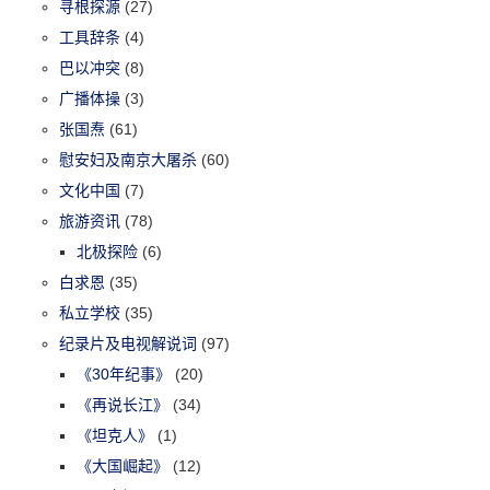
寻根探源
(27)
工具辞条
(4)
巴以冲突
(8)
广播体操
(3)
张国焘
(61)
慰安妇及南京大屠杀
(60)
文化中国
(7)
旅游资讯
(78)
北极探险
(6)
白求恩
(35)
私立学校
(35)
纪录片及电视解说词
(97)
《30年纪事》
(20)
《再说长江》
(34)
《坦克人》
(1)
《大国崛起》
(12)