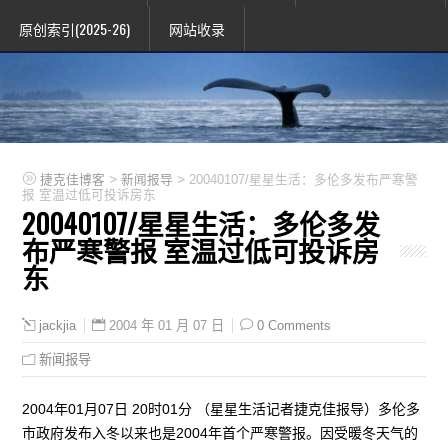
原创索引(2025-26)
网站收录
>
>
捷克佳博客
新闻报导
20040107/星星生活：多伦多发布严寒警
报 室温过低可投诉房东
20040107/星星生活：多伦多发
布严寒警报 室温过低可投诉房
东
2004 年 01 月 07 日
0 Comments
jackjia
新闻报导
2004年01月07日 20时01分 （星星生活记者捷克佳报导）多伦多
市政府发布入冬以来也是2004年首个严寒警报。因受暖冬天气的