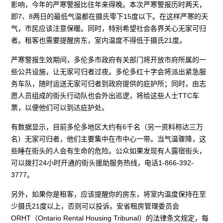
影响，今年的严寒警报比往年来得晚。本次严寒警报历时两天，
即7、8两日的最低气温都在摄氏零下15度以下。在这样严寒的天
气，市民应该注意保暖。同时，特别希望社会各界关心无家可归
者。租客也需要提醒房东，室内温度不得低于摄氏21度。
严寒警报生效期间，多伦多市政府有关部门将开放市府所属的一
些公共设施，让无家可归者过夜。多伦多红十字会将派出紧急服
务车队，随时运送无家可归者到政府提供的庇护所；同时，由志
愿人员组成的街头行动队也会外出巡逻，将给这些人士TTC车
票，以便他们可以到达庇护处。
有数据显示，目前多伦多地区大约有6千名（另一资料称达三万
名）无家可归者，他们主要集中在市中心一带。当气温骤降，这
些睡在街头的人会有生命的危险。公众如果发现有人露宿街头，
可以拨打24小时开通的街头援助服务热线，电话1-866-392-
3777。
另外，如果你是租客，应该提醒你的房东，将室内温度保持在至
少摄氏21度以上，否则可以投诉。安省租房管理委员会
ORHT（Ontario Rental Housing Tribunal）的法律条文规定，每