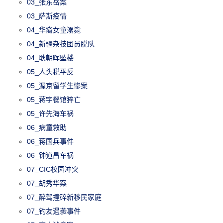
03_张东岳案
03_萨斯疫情
04_华裔女童溺毙
04_新疆杂技团员脱队
04_耿朝晖坠楼
05_人头税平反
05_渥京留学生惨案
05_蒋宇餐馆猝亡
05_许先海车祸
06_病童救助
06_蒋国兵事件
06_钟道昌车祸
07_CIC校园冲突
07_胡秀华案
07_醉驾撞碎新移民家庭
07_钓友遇袭事件