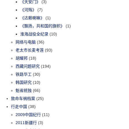
《天安门》
(3)
《河殇》
(7)
《达赖喇嘛》
(1)
《飘扬，共和国的旗帜》
(1)
淮海战役全纪录
(10)
网络与电脑
(36)
老太市长麦考莲
(93)
胡耀邦
(18)
西藏问题研究
(194)
铁路华工
(30)
韩国研究
(10)
魁省统独
(66)
致命车祸档案
(25)
行走中国
(38)
2009中国纪行
(11)
2011新疆行
(3)