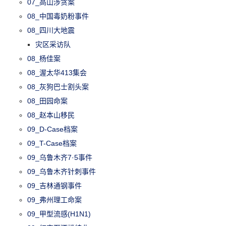
07_高山涉贪案
08_中国毒奶粉事件
08_四川大地震
灾区采访队
08_杨佳案
08_渥太华413集会
08_灰狗巴士割头案
08_田园命案
08_赵本山移民
09_D-Case档案
09_T-Case档案
09_乌鲁木齐7·5事件
09_乌鲁木齐针刺事件
09_吉林通钢事件
09_弗州理工命案
09_甲型流感(H1N1)