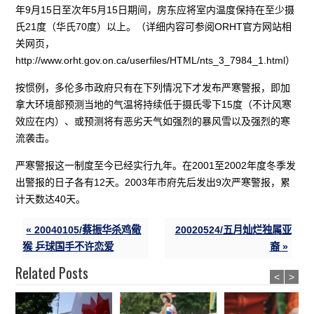
年9月15日至次年5月15日期间，房东应将室内温度保持在至少摄
氏21度（华氏70度）以上。（详细内容可参阅ORHT官方网站相
关网页，
http://www.orht.gov.on.ca/userfiles/HTML/nts_3_7984_1.html）
按惯例，多伦多市政府只有在下列情况下才发布严寒警报，即加
拿大环境部预测当地的气温将持续低于摄氏零下15度（不计风寒
效应在内）、或预测将有恶劣天气如强烈的暴风雪以及强烈的寒
流袭击。
严寒警报这一制度至今已经实行九年。在2001至2002年度冬季发
出警报的日子各有12天。2003年市府先后发出9次严寒警报，累
计天数达40天。
« 20040105/蔡振华杀鸡儆
20020524/五月灿烂独属亚
猴 乒球国手不许恋爱
裔 »
Related Posts
<
>