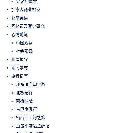
史说加拿大
加拿大商业档案
北京奥运
回忆录及家史研究
心情随笔
中国观察
社会观察
新闻报导
新闻素材
旅行记事
加东海洋四省游
北极纪行
南极探险
古巴度假行
密西西比河之旅
直击印度达兰萨拉