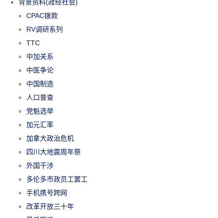
背景资料(政经社会)
CPAC拨款
RV调研系列
TTC
中加关系
中医争论
中国制造
人口普查
党魁选举
加元汇率
加拿大政治危机
四川大地震周年祭
外国干涉
多伦多市政员工罢工
手机携号跨网
改革开放三十年