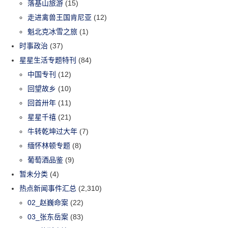
落基山旅游
(15)
走进禽兽王国肯尼亚
(12)
魁北克冰雪之旅
(1)
时事政治
(37)
星星生活专题特刊
(84)
中国专刊
(12)
回望故乡
(10)
回首卅年
(11)
星星千禧
(21)
牛转乾坤过大年
(7)
缅怀林顿专题
(8)
葡萄酒品鉴
(9)
暂未分类
(4)
热点新闻事件汇总
(2,310)
02_赵巍命案
(22)
03_张东岳案
(83)