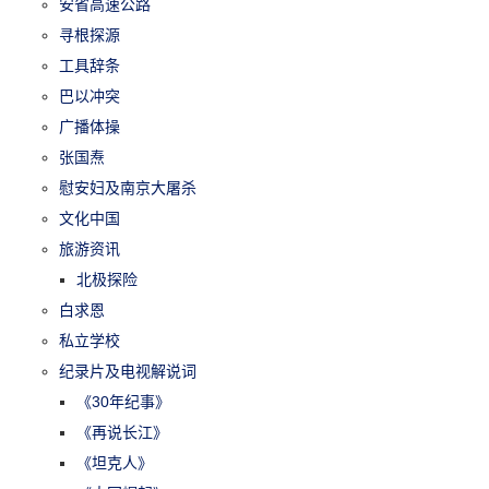
安省高速公路
寻根探源
工具辞条
巴以冲突
广播体操
张国焘
慰安妇及南京大屠杀
文化中国
旅游资讯
北极探险
白求恩
私立学校
纪录片及电视解说词
《30年纪事》
《再说长江》
《坦克人》