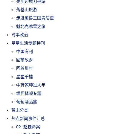
美加边境刀把游
落基山旅游
走进禽兽王国肯尼亚
魁北克冰雪之旅
时事政治
星星生活专题特刊
中国专刊
回望故乡
回首卅年
星星千禧
牛转乾坤过大年
缅怀林顿专题
葡萄酒品鉴
暂未分类
热点新闻事件汇总
02_赵巍命案