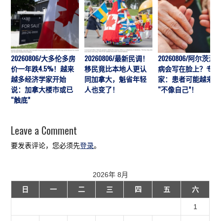
20260806/大多伦多房
20260806/最新民调！
20260806/阿尔茨海
价一年跌4.5%！越来
移民竟比本地人更认
病会写在脸上？专
越多经济学家开始
同加拿大，魁省年轻
家：患者可能越来越
说：加拿大楼市或已
人也变了！
“不像自己”！
“触底”
Leave a Comment
要发表评论，您必须先
登录
。
2026年 8月
日
一
二
三
四
五
六
1