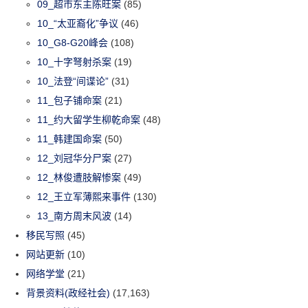
09_超市东主陈旺案
(85)
10_“太亚裔化”争议
(46)
10_G8-G20峰会
(108)
10_十字弩射杀案
(19)
10_法登“间谍论”
(31)
11_包子铺命案
(21)
11_约大留学生柳乾命案
(48)
11_韩建国命案
(50)
12_刘冠华分尸案
(27)
12_林俊遭肢解惨案
(49)
12_王立军薄熙来事件
(130)
13_南方周末风波
(14)
移民写照
(45)
网站更新
(10)
网络学堂
(21)
背景资料(政经社会)
(17,163)