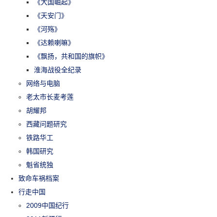
《大国崛起》
《天安门》
《河殇》
《达赖喇嘛》
《飘扬，共和国的旗帜》
淮海战役全纪录
网络与电脑
老太市长麦考莲
胡耀邦
西藏问题研究
铁路华工
韩国研究
魁省统独
致命车祸档案
行走中国
2009中国纪行