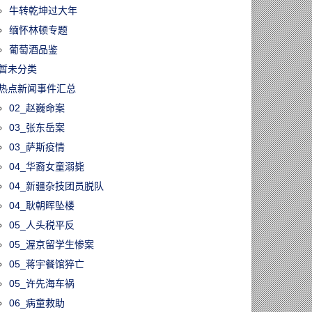
牛转乾坤过大年
缅怀林顿专题
葡萄酒品鉴
暂未分类
热点新闻事件汇总
02_赵巍命案
03_张东岳案
03_萨斯疫情
04_华裔女童溺毙
04_新疆杂技团员脱队
04_耿朝晖坠楼
05_人头税平反
05_渥京留学生惨案
05_蒋宇餐馆猝亡
05_许先海车祸
06_病童救助