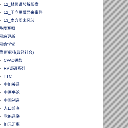
12_林俊遭肢解惨案
12_王立军薄熙来事件
13_南方周末风波
移民写照
网站更新
网络学堂
背景资料(政经社会)
CPAC拨款
RV调研系列
TTC
中加关系
中医争论
中国制造
人口普查
党魁选举
加元汇率