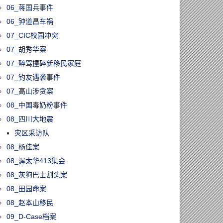
06_蒋国兵事件
06_钟道昌车祸
07_CIC校园冲突
07_胡秀华案
07_醉驾撞碎新移民家庭
07_钓友遇袭事件
07_高山涉贪案
08_中国毒奶粉事件
08_四川大地震
灾区采访队
08_杨佳案
08_渥太华413集会
08_灰狗巴士割头案
08_田园命案
08_赵本山移民
09_D-Case档案