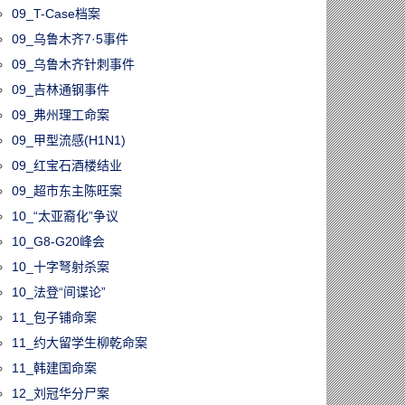
09_T-Case档案
09_乌鲁木齐7·5事件
09_乌鲁木齐针刺事件
09_吉林通钢事件
09_弗州理工命案
09_甲型流感(H1N1)
09_红宝石酒楼结业
09_超市东主陈旺案
10_“太亚裔化”争议
10_G8-G20峰会
10_十字弩射杀案
10_法登“间谍论”
11_包子铺命案
11_约大留学生柳乾命案
11_韩建国命案
12_刘冠华分尸案