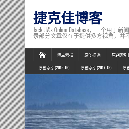
捷克佳博客
Jack JIA's Online Data
录部分文章仅在于提供多方视角，并不代表博主观
博主素描
原创摘选
原创索引(20
原创索引(2015-16)
原创索引(2017-18)
原创