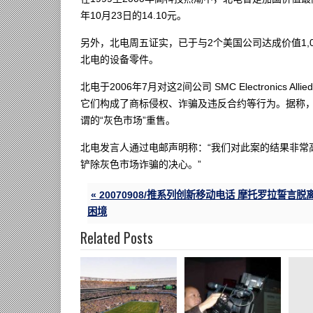
年10月23日的14.10元。
另外，北电周五证实，已于与2个美国公司达成价值1,
北电的设备零件。
北电于2006年7月对这2间公司 SMC Electronics Allied s
它们构成了商标侵权、诈骗及违反合约等行为。据称
谓的“灰色市场”重售。
北电发言人通过电邮声明称：“我们对此案的结果非常
铲除灰色市场诈骗的决心。”
« 20070908/推系列创新移动电话 摩托罗拉誓言脱
困境
Related Posts