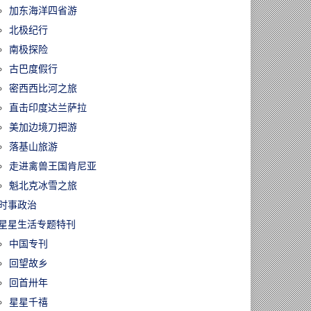
加东海洋四省游
北极纪行
60113/时代落幕！
南极探险
33年的《明报》
古巴度假行
版1月17日停
密西西比河之旅
永久关闭
直击印度达兰萨拉
美加边境刀把游
落基山旅游
走进禽兽王国肯尼亚
魁北克冰雪之旅
时事政治
星星生活专题特刊
中国专刊
回望故乡
回首卅年
星星千禧