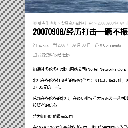
>
>
捷克佳博客
背景资料(政经社会)
20070908/
20070908/经历打击一蹶
2007 年 09 月 08 日
0 Comments
jackjia
背景资料(政经社会)
加通社多伦多电/北电网络公司(Nortel Networks 
北电在多伦多证交所的股票(代号：NT)周五跌15仙，跌
37.35元的一半。
总部在多伦多的北电，在经历业界重大衰退及一系列
投资者的信心。
曾为加国价值最高公司
在1999至2000年高科技热潮中，北电曾是加国价值