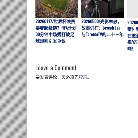
20260717/世界杯决赛
20260508/光影未散，
202
要变超级碗？FIFA计划
故事仍在：Joseph Lau
案》
30分钟中场秀打破足
与TorontoTV的二十三年
在重
球规则引发争议
视”
响！
Leave a Comment
要发表评论，您必须先
登录
。