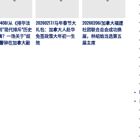
202
60408/从《排华法
20260217/马年春节大
20260206/加拿大福建
运营
到“现代排斥”历史
礼包：加拿大人赴华
社团联合总会成功换
加拿大
演？一场关于“歧
免签政策大年初一生
届，林绍焰当选第五
刊，
的警钟在加拿大敲
效
届主席