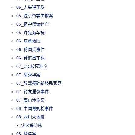
05_人头税平反
05_渥京留学生惨案
05_蒋宇餐馆猝亡
05_许先海车祸
06_病童救助
06_蒋国兵事件
06_钟道昌车祸
07_CIC校园冲突
07_胡秀华案
07_醉驾撞碎新移民家庭
07_钓友遇袭事件
07_高山涉贪案
08_中国毒奶粉事件
08_四川大地震
灾区采访队
08_杨佳案