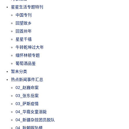
星星生活专题特刊
中国专刊
回望故乡
回首卅年
星星千禧
牛转乾坤过大年
缅怀林顿专题
葡萄酒品鉴
暂未分类
热点新闻事件汇总
02_赵巍命案
03_张东岳案
03_萨斯疫情
04_华裔女童溺毙
04_新疆杂技团员脱队
04_耿朝晖坠楼