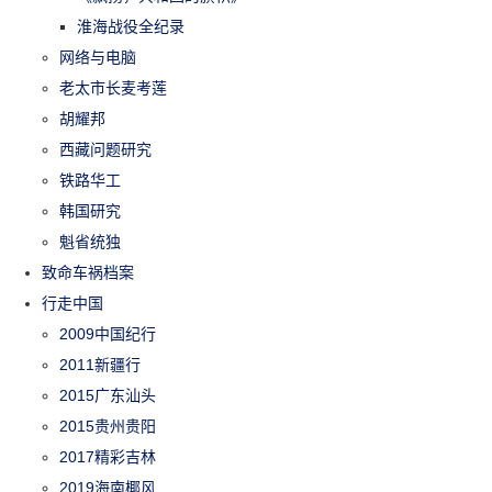
淮海战役全纪录
网络与电脑
老太市长麦考莲
胡耀邦
西藏问题研究
铁路华工
韩国研究
魁省统独
致命车祸档案
行走中国
2009中国纪行
2011新疆行
2015广东汕头
2015贵州贵阳
2017精彩吉林
2019海南椰风