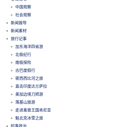
中国观察
社会观察
新闻报导
新闻素材
旅行记事
加东海洋四省游
北极纪行
南极探险
古巴度假行
密西西比河之旅
直击印度达兰萨拉
美加边境刀把游
落基山旅游
走进禽兽王国肯尼亚
魁北克冰雪之旅
时事政治