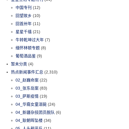
中国专刊
(12)
回望故乡
(10)
回首卅年
(11)
星星千禧
(21)
牛转乾坤过大年
(7)
缅怀林顿专题
(8)
葡萄酒品鉴
(9)
暂未分类
(4)
热点新闻事件汇总
(2,310)
02_赵巍命案
(22)
03_张东岳案
(83)
03_萨斯疫情
(19)
04_华裔女童溺毙
(24)
04_新疆杂技团员脱队
(6)
04_耿朝晖坠楼
(34)
05_人头税平反
(11)