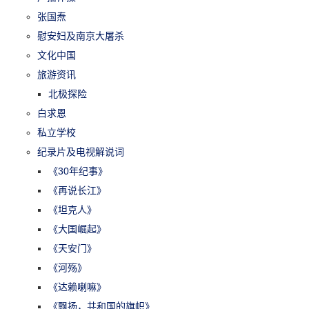
张国焘
慰安妇及南京大屠杀
文化中国
旅游资讯
北极探险
白求恩
私立学校
纪录片及电视解说词
《30年纪事》
《再说长江》
《坦克人》
《大国崛起》
《天安门》
《河殇》
《达赖喇嘛》
《飘扬，共和国的旗帜》