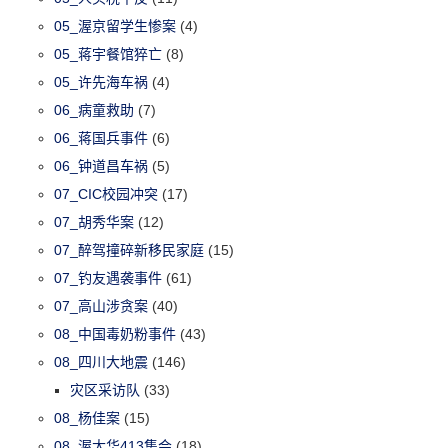
05_渥京留学生惨案
(4)
05_蒋宇餐馆猝亡
(8)
05_许先海车祸
(4)
06_病童救助
(7)
06_蒋国兵事件
(6)
06_钟道昌车祸
(5)
07_CIC校园冲突
(17)
07_胡秀华案
(12)
07_醉驾撞碎新移民家庭
(15)
07_钓友遇袭事件
(61)
07_高山涉贪案
(40)
08_中国毒奶粉事件
(43)
08_四川大地震
(146)
灾区采访队
(33)
08_杨佳案
(15)
08_渥太华413集会
(18)