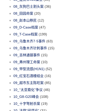
08_灰狗巴士割头案
(36)
08_田园命案
(20)
08_赵本山移民
(12)
09_D-Case档案
(47)
09_T-Case档案
(199)
09_乌鲁木齐7·5事件
(63)
09_乌鲁木齐针刺事件
(15)
09_吉林通钢事件
(15)
09_弗州理工命案
(10)
09_甲型流感(H1N1)
(52)
09_红宝石酒楼结业
(16)
09_超市东主陈旺案
(85)
10_“太亚裔化”争议
(46)
10_G8-G20峰会
(108)
10_十字弩射杀案
(19)
10_法登“间谍论”
(31)