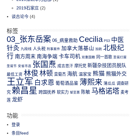
2019石家庄
(2)
谈古论今
(4)
标签
03_张东岳案
Cecilia
中医
06_病童救助
PS3
北极纪
针灸
加拿大落基山
人头税
九段线
刑事案件
加航
行
南方周末
卡车司机
南海争端
同一首歌
双重国籍
圣诞灯屋
张国焘
新疆杂技团员脱队
成吉思汗
摩托党
圣诞节
安省市选
林俊
林顿
熊猫
熊猫外交
海航
温家宝
最低工资
栾菊杰
王立军
薄熙来
白求恩
葡萄酒品鉴
薄瓜瓜
调查研
赖昌星
马格诺塔
跨国抚养
陈敏
究
软实力
麦考
邹至蕙
龙虾
莲
功能
登录
条目feed