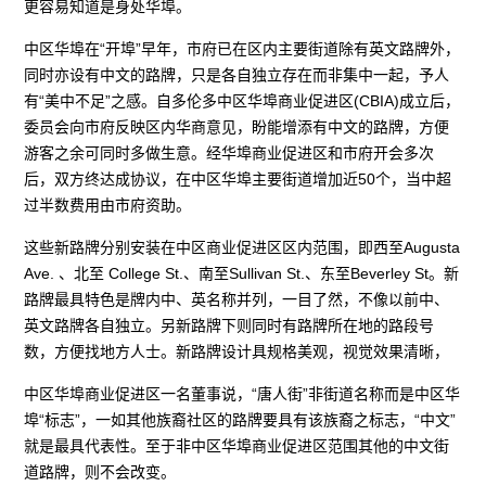
更容易知道是身处华埠。
中区华埠在“开埠”早年，市府已在区内主要街道除有英文路牌外，
同时亦设有中文的路牌，只是各自独立存在而非集中一起，予人
有“美中不足”之感。自多伦多中区华埠商业促进区(CBIA)成立后，
委员会向市府反映区内华商意见，盼能增添有中文的路牌，方便
游客之余可同时多做生意。经华埠商业促进区和市府开会多次
后，双方终达成协议，在中区华埠主要街道增加近50个，当中超
过半数费用由市府资助。
这些新路牌分别安装在中区商业促进区区内范围，即西至Augusta
Ave. 、北至 College St.、南至Sullivan St.、东至Beverley St。新
路牌最具特色是牌内中、英名称并列，一目了然，不像以前中、
英文路牌各自独立。另新路牌下则同时有路牌所在地的路段号
数，方便找地方人士。新路牌设计具规格美观，视觉效果清晰，
中区华埠商业促进区一名董事说，“唐人街”非街道名称而是中区华
埠“标志”，一如其他族裔社区的路牌要具有该族裔之标志，“中文”
就是最具代表性。至于非中区华埠商业促进区范围其他的中文街
道路牌，则不会改变。