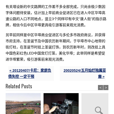
有关增设新的中文路牌的工作差不多全部完成，只尚余极少数因
字体问题待安装，估计加上早前商业促进区已在进入中区华埠高
速公路的入口不同地点，竖立3个同样印有中文“唐人街”的指示路
牌，相信今后中区华埠更具吸引游客前来观光消费。
另早前同样是中区华埠商业促进区与多伦多市政府商议，并获得
市府支持，在圣诞节及中国农历新年期间，于华埠市中心地带的
街灯柱，在圣诞节时挂上圣诞灯饰，到农历新年时，则改挂上具
中国色彩红色LED中国宫灯灯笼，美化华埠；此举同样是希望促
进华埠繁荣，吸引游客前来观光消费。
« 20120407/卡尼：家庭负
20020524/五月灿烂独属亚
债失控 一定干预
裔 »
Related Posts
<
>