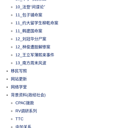
10_法登“间谍论”
11_包子铺命案
11_约大留学生柳乾命案
11_韩建国命案
12_刘冠华分尸案
12_林俊遭肢解惨案
12_王立军薄熙来事件
13_南方周末风波
移民写照
网站更新
网络学堂
背景资料(政经社会)
CPAC拨款
RV调研系列
TTC
中加关系