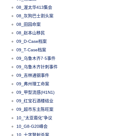
08_渥太华413集会
08_灰狗巴士割头案
08_田园命案
08_赵本山移民
09_D-Case档案
09_T-Case档案
09_乌鲁木齐7·5事件
09_乌鲁木齐针刺事件
09_吉林通钢事件
09_弗州理工命案
09_甲型流感(H1N1)
09_红宝石酒楼结业
09_超市东主陈旺案
10_“太亚裔化”争议
10_G8-G20峰会
10_十字弩射杀案