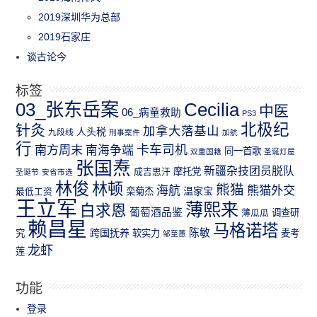
2019深圳华为总部
2019石家庄
谈古论今
标签
03_张东岳案
Cecilia
中医
06_病童救助
PS3
北极纪
针灸
加拿大落基山
人头税
九段线
刑事案件
加航
行
南方周末
卡车司机
南海争端
同一首歌
双重国籍
圣诞灯屋
张国焘
新疆杂技团员脱队
成吉思汗
摩托党
圣诞节
安省市选
林俊
林顿
熊猫
熊猫外交
海航
温家宝
最低工资
栾菊杰
王立军
薄熙来
白求恩
葡萄酒品鉴
薄瓜瓜
调查研
赖昌星
马格诺塔
跨国抚养
陈敏
究
软实力
麦考
邹至蕙
龙虾
莲
功能
登录