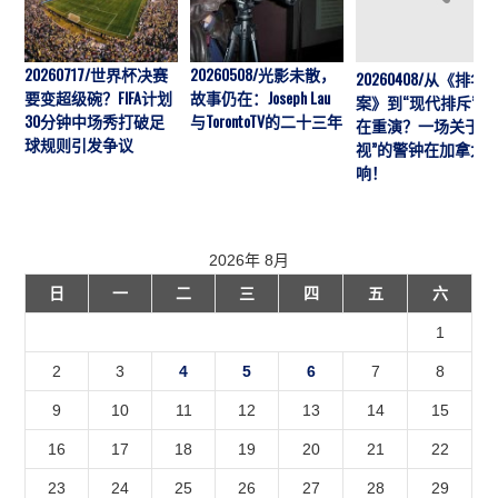
20260717/世界杯决赛
20260508/光影未散，
20260408/从《排华
要变超级碗？FIFA计划
故事仍在：Joseph Lau
案》到“现代排斥”历
30分钟中场秀打破足
与TorontoTV的二十三年
在重演？一场关于“
球规则引发争议
视”的警钟在加拿大
响！
2026年 8月
日
一
二
三
四
五
六
1
2
3
4
5
6
7
8
9
10
11
12
13
14
15
16
17
18
19
20
21
22
23
24
25
26
27
28
29