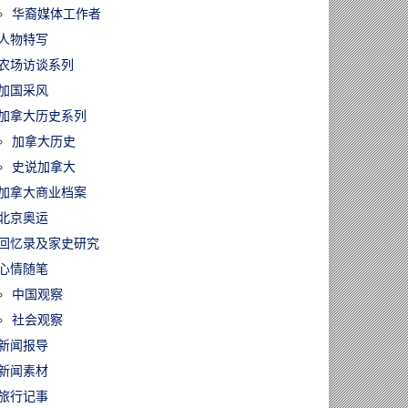
华裔媒体工作者
人物特写
农场访谈系列
加国采风
加拿大历史系列
加拿大历史
史说加拿大
加拿大商业档案
60806/大多伦多房
北京奥运
跌4.5%！越来
回忆录及家史研究
经济学家开始
加拿大楼市或已
心情随笔
”
中国观察
社会观察
新闻报导
新闻素材
旅行记事