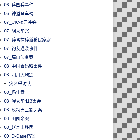
06_蒋国兵事件
06_钟道昌车祸
07_CIC校园冲突
07_胡秀华案
07_醉驾撞碎新移民家庭
07_钓友遇袭事件
07_高山涉贪案
08_中国毒奶粉事件
08_四川大地震
灾区采访队
08_杨佳案
08_渥太华413集会
08_灰狗巴士割头案
08_田园命案
08_赵本山移民
09_D-Case档案