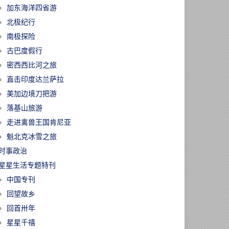
加东海洋四省游
北极纪行
南极探险
古巴度假行
密西西比河之旅
直击印度达兰萨拉
美加边境刀把游
落基山旅游
走进禽兽王国肯尼亚
魁北克冰雪之旅
时事政治
星星生活专题特刊
中国专刊
回望故乡
回首卅年
星星千禧