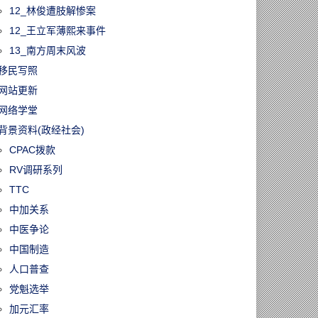
12_林俊遭肢解惨案
12_王立军薄熙来事件
13_南方周末风波
移民写照
网站更新
网络学堂
背景资料(政经社会)
CPAC拨款
RV调研系列
TTC
中加关系
中医争论
中国制造
人口普查
党魁选举
加元汇率