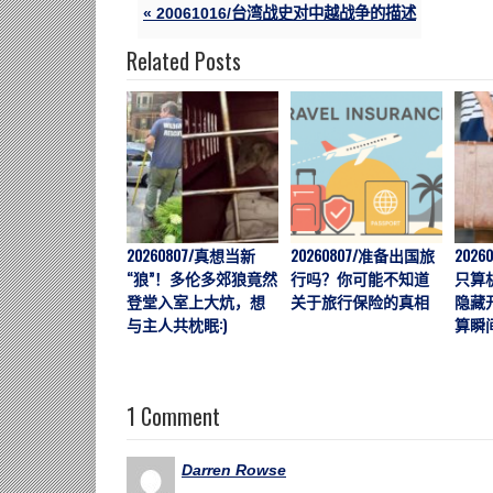
« 20061016/台湾战史对中越战争的描述
Related Posts
20260807/真想当新
20260807/准备出国旅
202
“狼”！多伦多郊狼竟然
行吗？你可能不知道
只算
登堂入室上大炕，想
关于旅行保险的真相
隐藏
与主人共枕眠:)
算瞬
1 Comment
Darren Rowse