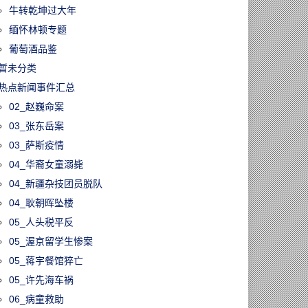
牛转乾坤过大年
缅怀林顿专题
葡萄酒品鉴
暂未分类
热点新闻事件汇总
02_赵巍命案
03_张东岳案
03_萨斯疫情
04_华裔女童溺毙
04_新疆杂技团员脱队
04_耿朝晖坠楼
05_人头税平反
05_渥京留学生惨案
05_蒋宇餐馆猝亡
05_许先海车祸
06_病童救助