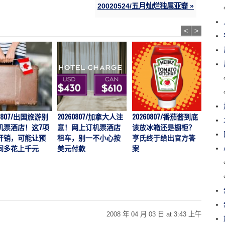
20020524/五月灿烂独属亚裔 »
<
>
60807/出国旅游别
20260807/加拿大人注
20260807/番茄酱到底
202
机票酒店！这7项
意！网上订机票酒店
该放冰箱还是橱柜？
价一年
开销，可能让预
租车，别一不小心按
亨氏终于给出官方答
越多
间多花上千元
美元付款
案
说：
“触底
2008 年 04 月 03 日 at 3:43 上午