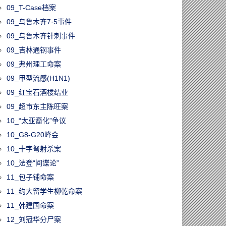
09_T-Case档案
09_乌鲁木齐7·5事件
09_乌鲁木齐针刺事件
09_吉林通钢事件
09_弗州理工命案
09_甲型流感(H1N1)
09_红宝石酒楼结业
09_超市东主陈旺案
10_“太亚裔化”争议
10_G8-G20峰会
10_十字弩射杀案
10_法登“间谍论”
11_包子铺命案
11_约大留学生柳乾命案
11_韩建国命案
12_刘冠华分尸案