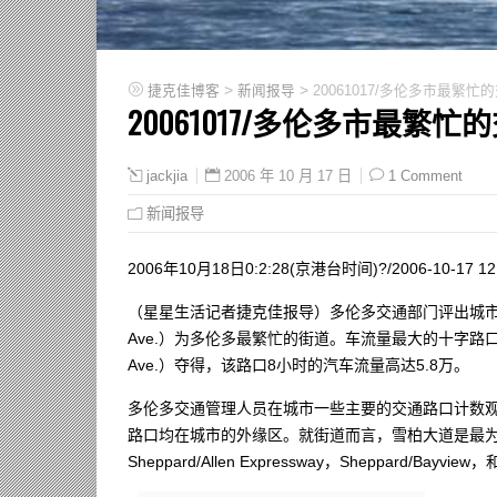
>
>
捷克佳博客
新闻报导
20061017/多伦多市最繁
20061017/多伦多市最繁
2006 年 10 月 17 日
1 Comment
jackjia
新闻报导
2006年10月18日0:2:28(京港台时间)?/2006-10-17 12:
（星星生活记者捷克佳报导）多伦多交通部门评出城市最
Ave.）为多伦多最繁忙的街道。车流量最大的十字路口的桂冠
Ave.）夺得，该路口8小时的汽车流量高达5.8万。
多伦多交通管理人员在城市一些主要的交通路口计数观
路口均在城市的外缘区。就街道而言，雪柏大道是最为
Sheppard/Allen Expressway，Sheppard/B