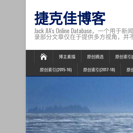
捷克佳博客
Jack JIA's Online Data
录部分文章仅在于提供多方视角，并不代表博主观
博主素描
原创摘选
原创索引(20
原创索引(2015-16)
原创索引(2017-18)
原创