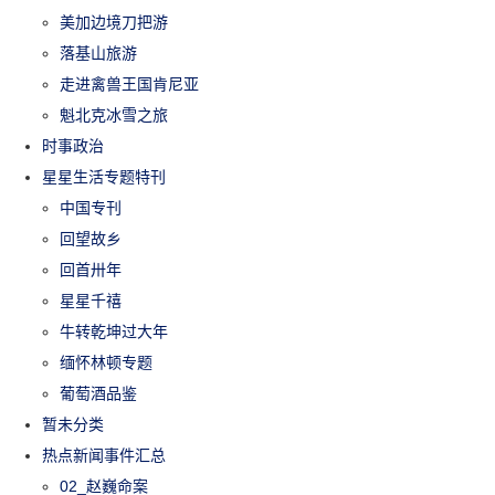
美加边境刀把游
落基山旅游
走进禽兽王国肯尼亚
魁北克冰雪之旅
时事政治
星星生活专题特刊
中国专刊
回望故乡
回首卅年
星星千禧
牛转乾坤过大年
缅怀林顿专题
葡萄酒品鉴
暂未分类
热点新闻事件汇总
02_赵巍命案