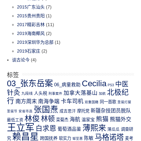
2015广东汕头
(7)
2015贵州贵阳
(1)
2017精彩吉林
(11)
2019海南椰风
(2)
2019深圳华为总部
(1)
2019石家庄
(2)
谈古论今
(4)
标签
03_张东岳案
Cecilia
中医
06_病童救助
PS3
北极纪
针灸
加拿大落基山
人头税
九段线
刑事案件
加航
行
南方周末
卡车司机
南海争端
同一首歌
双重国籍
圣诞灯屋
张国焘
新疆杂技团员脱队
成吉思汗
摩托党
圣诞节
安省市选
林俊
林顿
熊猫
熊猫外交
海航
温家宝
最低工资
栾菊杰
王立军
薄熙来
白求恩
葡萄酒品鉴
薄瓜瓜
调查研
赖昌星
马格诺塔
跨国抚养
陈敏
究
软实力
麦考
邹至蕙