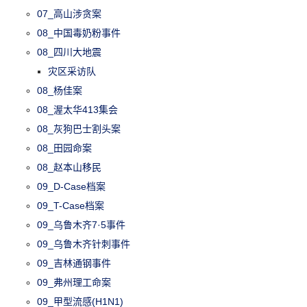
07_高山涉贪案
08_中国毒奶粉事件
08_四川大地震
灾区采访队
08_杨佳案
08_渥太华413集会
08_灰狗巴士割头案
08_田园命案
08_赵本山移民
09_D-Case档案
09_T-Case档案
09_乌鲁木齐7·5事件
09_乌鲁木齐针刺事件
09_吉林通钢事件
09_弗州理工命案
09_甲型流感(H1N1)