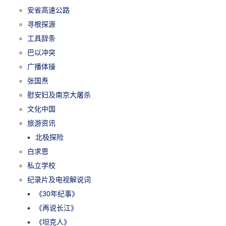
安省高速公路
寻根探源
工具辞条
巴以冲突
广播体操
张国焘
慰安妇及南京大屠杀
文化中国
旅游资讯
北极探险
白求恩
私立学校
纪录片及电视解说词
《30年纪事》
《再说长江》
《坦克人》