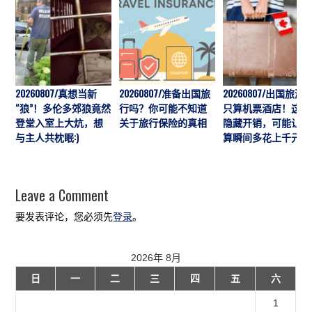
20260807/真想当新
20260807/准备出国旅
20260807/出国旅游
“狼”！多伦多郊狼竟然
行吗？你可能不知道
只算机票酒店！这7
登堂入室上大炕，想
关于旅行保险的真相
隐藏开销，可能让预
与主人共枕眠:)
算瞬间多花上千元
Leave a Comment
要发表评论，您必须先
登录
。
2026年 8月
日
一
二
三
四
五
六
1