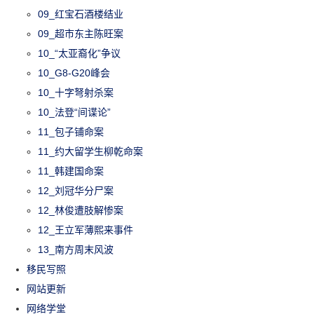
09_红宝石酒楼结业
09_超市东主陈旺案
10_“太亚裔化”争议
10_G8-G20峰会
10_十字弩射杀案
10_法登“间谍论”
11_包子铺命案
11_约大留学生柳乾命案
11_韩建国命案
12_刘冠华分尸案
12_林俊遭肢解惨案
12_王立军薄熙来事件
13_南方周末风波
移民写照
网站更新
网络学堂