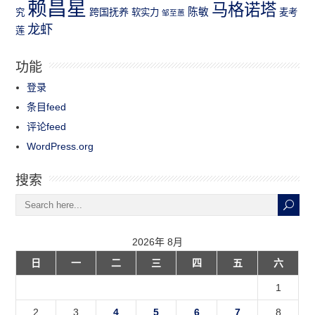
赖昌星
马格诺塔
跨国抚养
陈敏
究
软实力
麦考
邹至蕙
龙虾
莲
功能
登录
条目feed
评论feed
WordPress.org
搜索
2026年 8月
日
一
二
三
四
五
六
1
2
3
4
5
6
7
8