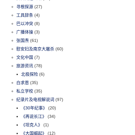
寻根探源
(27)
工具辞条
(4)
巴以冲突
(8)
广播体操
(3)
张国焘
(61)
慰安妇及南京大屠杀
(60)
文化中国
(7)
旅游资讯
(78)
北极探险
(6)
白求恩
(35)
私立学校
(35)
纪录片及电视解说词
(97)
《30年纪事》
(20)
《再说长江》
(34)
《坦克人》
(1)
《大国崛起》
(12)