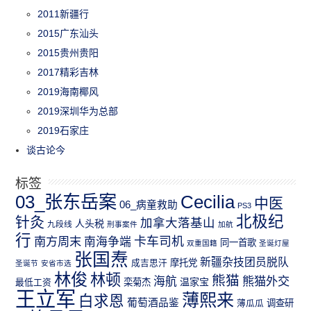
2011新疆行
2015广东汕头
2015贵州贵阳
2017精彩吉林
2019海南椰风
2019深圳华为总部
2019石家庄
谈古论今
标签
03_张东岳案
Cecilia
中医
06_病童救助
PS3
北极纪
针灸
加拿大落基山
人头税
九段线
刑事案件
加航
行
南方周末
卡车司机
南海争端
同一首歌
双重国籍
圣诞灯屋
张国焘
新疆杂技团员脱队
成吉思汗
摩托党
圣诞节
安省市选
林俊
林顿
熊猫
熊猫外交
海航
温家宝
最低工资
栾菊杰
王立军
薄熙来
白求恩
葡萄酒品鉴
薄瓜瓜
调查研