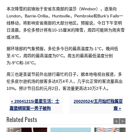
本次降雪的前锋始于安省东南部的温莎（Windsor），逐渐向
London，Barrie-Orillia，Huntsville，Pembroke和Burk’s Falls一
线移动，将影响安省南部的大部分地区。预报说，今日下午至明
日清晨，多伦多预计将有10-15厘米的降雪，周四可能转为雨夹雪
或冰雨。
据环境部的气象预报，多伦多今日的最高温度为-1°C，晚间低
至-6°C，周四的最高温度为0°C。周五的最高最低温度分别
为-9°C和-16°C。
周三也是圣诞节前外出旅行最忙的日子，据本地电视台报道，多
伦多皮尔逊机场的旅客多达8万4千人，几乎比正常的客流量高出
10%。预计节日后的元月2日，客流量更高达10万2千人。
« 20041215/星星生活：士
20020524/五月灿烂独属亚
嘉堡绑架案一男子被拘
裔 »
Related Posts
<
>