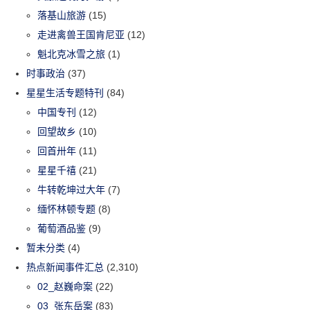
落基山旅游
(15)
走进禽兽王国肯尼亚
(12)
魁北克冰雪之旅
(1)
时事政治
(37)
星星生活专题特刊
(84)
中国专刊
(12)
回望故乡
(10)
回首卅年
(11)
星星千禧
(21)
牛转乾坤过大年
(7)
缅怀林顿专题
(8)
葡萄酒品鉴
(9)
暂未分类
(4)
热点新闻事件汇总
(2,310)
02_赵巍命案
(22)
03_张东岳案
(83)