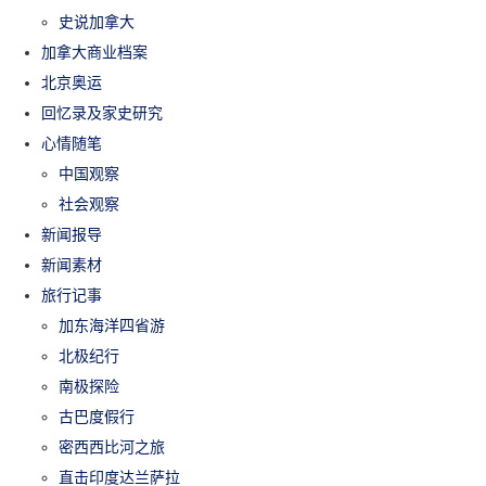
史说加拿大
加拿大商业档案
北京奥运
回忆录及家史研究
心情随笔
中国观察
社会观察
新闻报导
新闻素材
旅行记事
加东海洋四省游
北极纪行
南极探险
古巴度假行
密西西比河之旅
直击印度达兰萨拉