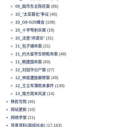
09_超市东主陈旺案
(85)
10_“太亚裔化”争议
(46)
10_G8-G20峰会
(108)
10_十字弩射杀案
(19)
10_法登“间谍论”
(31)
11_包子铺命案
(21)
11_约大留学生柳乾命案
(48)
11_韩建国命案
(50)
12_刘冠华分尸案
(27)
12_林俊遭肢解惨案
(49)
12_王立军薄熙来事件
(130)
13_南方周末风波
(14)
移民写照
(45)
网站更新
(10)
网络学堂
(21)
背景资料(政经社会)
(17,163)