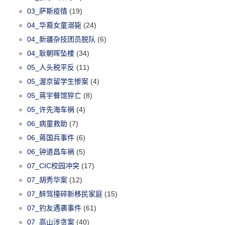
03_萨斯疫情
(19)
04_华裔女童溺毙
(24)
04_新疆杂技团员脱队
(6)
04_耿朝晖坠楼
(34)
05_人头税平反
(11)
05_渥京留学生惨案
(4)
05_蒋宇餐馆猝亡
(8)
05_许先海车祸
(4)
06_病童救助
(7)
06_蒋国兵事件
(6)
06_钟道昌车祸
(5)
07_CIC校园冲突
(17)
07_胡秀华案
(12)
07_醉驾撞碎新移民家庭
(15)
07_钓友遇袭事件
(61)
07_高山涉贪案
(40)