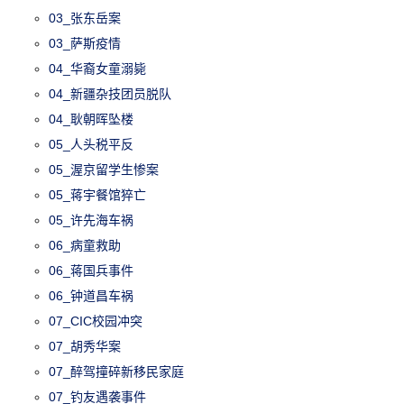
03_张东岳案
03_萨斯疫情
04_华裔女童溺毙
04_新疆杂技团员脱队
04_耿朝晖坠楼
05_人头税平反
05_渥京留学生惨案
05_蒋宇餐馆猝亡
05_许先海车祸
06_病童救助
06_蒋国兵事件
06_钟道昌车祸
07_CIC校园冲突
07_胡秀华案
07_醉驾撞碎新移民家庭
07_钓友遇袭事件