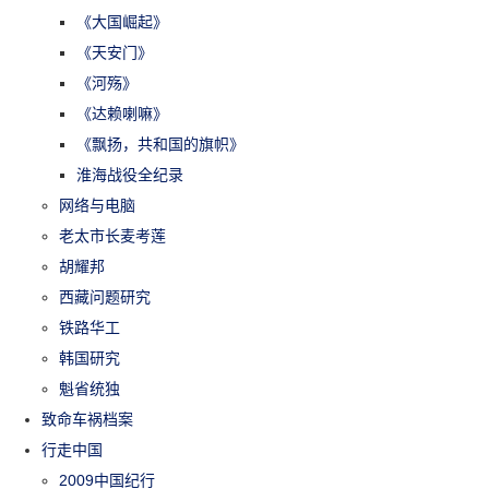
《大国崛起》
《天安门》
《河殇》
《达赖喇嘛》
《飘扬，共和国的旗帜》
淮海战役全纪录
网络与电脑
老太市长麦考莲
胡耀邦
西藏问题研究
铁路华工
韩国研究
魁省统独
致命车祸档案
行走中国
2009中国纪行