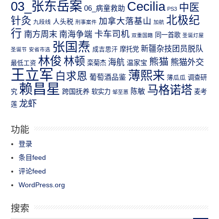
03_张东岳案
Cecilia
中医
06_病童救助
PS3
北极纪
针灸
加拿大落基山
人头税
九段线
刑事案件
加航
行
南方周末
卡车司机
南海争端
同一首歌
双重国籍
圣诞灯屋
张国焘
新疆杂技团员脱队
成吉思汗
摩托党
圣诞节
安省市选
林俊
林顿
熊猫
熊猫外交
海航
温家宝
最低工资
栾菊杰
王立军
薄熙来
白求恩
葡萄酒品鉴
薄瓜瓜
调查研
赖昌星
马格诺塔
跨国抚养
陈敏
究
软实力
麦考
邹至蕙
龙虾
莲
功能
登录
条目feed
评论feed
WordPress.org
搜索