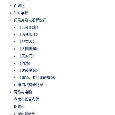
白求恩
私立学校
纪录片及电视解说词
《30年纪事》
《再说长江》
《坦克人》
《大国崛起》
《天安门》
《河殇》
《达赖喇嘛》
《飘扬，共和国的旗帜》
淮海战役全纪录
网络与电脑
老太市长麦考莲
胡耀邦
西藏问题研究