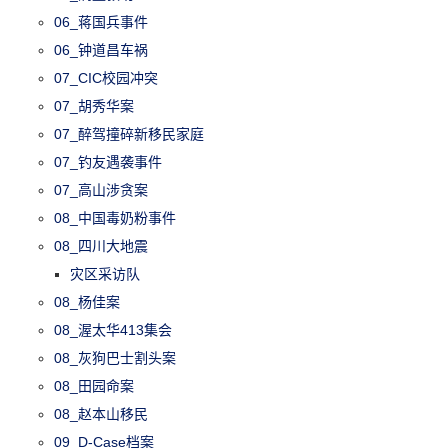
06_蒋国兵事件
06_钟道昌车祸
07_CIC校园冲突
07_胡秀华案
07_醉驾撞碎新移民家庭
07_钓友遇袭事件
07_高山涉贪案
08_中国毒奶粉事件
08_四川大地震
灾区采访队
08_杨佳案
08_渥太华413集会
08_灰狗巴士割头案
08_田园命案
08_赵本山移民
09_D-Case档案