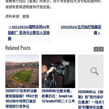
省教育厅回应《星报》时表示，对于寻求更佳方法令私校提供的
成绩有更高透明度持开放态度。
资料来源：星报
« 20110916/福特关闭44年
20020524/五月灿烂独属亚
装配厂 圣汤马士数百人丢饭
裔 »
碗
Related Posts
<
>
20260717/世界杯决赛
20260508/光影未散，
20260408/从《排华
要变超级碗？FIFA计划
故事仍在：Joseph Lau
案》到“现代排斥”历
30分钟中场秀打破足
与TorontoTV的二十三年
在重演？一场关于“
球规则引发争议
视”的警钟在加拿大