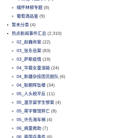
缅怀林顿专题
(8)
葡萄酒品鉴
(9)
暂未分类
(4)
热点新闻事件汇总
(2,310)
02_赵巍命案
(22)
03_张东岳案
(83)
03_萨斯疫情
(19)
04_华裔女童溺毙
(24)
04_新疆杂技团员脱队
(6)
04_耿朝晖坠楼
(34)
05_人头税平反
(11)
05_渥京留学生惨案
(4)
05_蒋宇餐馆猝亡
(8)
05_许先海车祸
(4)
06_病童救助
(7)
06_蒋国兵事件
(6)