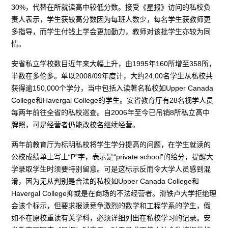
30%，代替在所就读高中较低分数。接受《星报》访问的私校负
责人表示，学生获较高分数因为每班人数少，每名学生获教师更
多指导，而学生付钱上学会更加勤力，教师对该批学生亦较为同
情。
安省私立学校数目近年来大幅上升，由1995年160所增至358所，
半数在多伦多。单以2008/09年度计，大约24,00名学生从私校共
获得逾150,000个学分，当中包括入读著名私校如Upper Canada
College和Havergal College的学生。安省教育厅有28名视学人员
每两年前往全省的私校巡查。自2006年至今已吊销8所私立高中
牌照，可是经营者仍能改校名继续经营。
两年前教育厅为标明私校将学生学分提高的问题，在学生就读的
公校成绩单上写上“P”字，表示是“private school”的给分，提醒大
学录取学生时须要特别留意。可是这标示反而令大学人员感到混
淆，因为无从判别是合法的私校如Upper Canada College和
Havergal College抑或是在商场的不法经营者。滑铁卢大学拒绝理
会该个标示，但要求报读竞争激烈的数学和工程学系的学生，假
如不在原校重读有关学科，必须详细列出在私校学习的记录。安