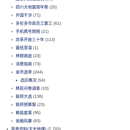
四川大地震周年祭
(25)
外国干涉
(71)
多伦多市政员工罢工
(61)
手机携号跨网
(21)
改革开放三十年
(113)
最低室温
(1)
林顿病逝
(23)
消费指南
(73)
省市选举
(244)
选区概况
(54)
移民问卷调查
(10)
联邦大选
(138)
联邦预算案
(23)
赖昌星案
(95)
金融风暴
(63)
背景资料(文史地理)
(2,703)