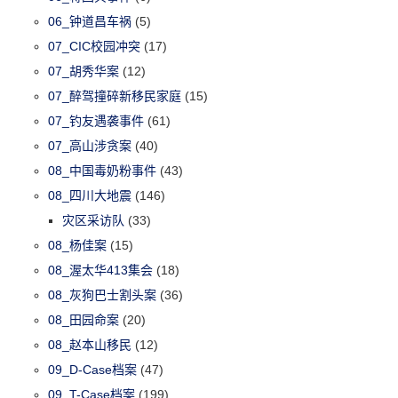
06_钟道昌车祸
(5)
07_CIC校园冲突
(17)
07_胡秀华案
(12)
07_醉驾撞碎新移民家庭
(15)
07_钓友遇袭事件
(61)
07_高山涉贪案
(40)
08_中国毒奶粉事件
(43)
08_四川大地震
(146)
灾区采访队
(33)
08_杨佳案
(15)
08_渥太华413集会
(18)
08_灰狗巴士割头案
(36)
08_田园命案
(20)
08_赵本山移民
(12)
09_D-Case档案
(47)
09_T-Case档案
(199)