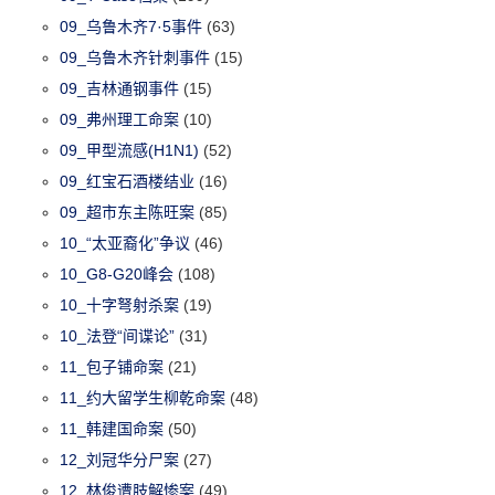
09_乌鲁木齐7·5事件
(63)
09_乌鲁木齐针刺事件
(15)
09_吉林通钢事件
(15)
09_弗州理工命案
(10)
09_甲型流感(H1N1)
(52)
09_红宝石酒楼结业
(16)
09_超市东主陈旺案
(85)
10_“太亚裔化”争议
(46)
10_G8-G20峰会
(108)
10_十字弩射杀案
(19)
10_法登“间谍论”
(31)
11_包子铺命案
(21)
11_约大留学生柳乾命案
(48)
11_韩建国命案
(50)
12_刘冠华分尸案
(27)
12_林俊遭肢解惨案
(49)