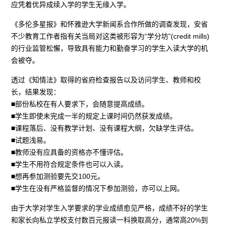
应凭着优异成续入学的学生无缘入学。
《多伦多星报》和怀雅逊大学新闻系合作所做的调查发现，安省
不少教育工作者指有关当局对这类被形容为“学分坊”(credit mills)
的行业监管松懈，导致具有能力和勤奋学习的学生入读大学的机
会被夺。
透过《知情法》取得的省府检查报告以及访问学生、教师和校
长，结果发现：
■部份私校在有人要求下，会随意提高成绩。
■学生即使未完成一半的规定上课时间仍然获发成绩。
■课程落后、没有教学计划、没有课程大纲，欠缺学生评估。
■试题浅易。
■教师没有应具备的资格亦不懂评估。
■学生不用符合规定条件也可以入读。
■想再参加测验要先交100元。
■学生在没有严格监督的情况下参加测验，亦可以上网。
由于大学对学生入学要求的学业成绩愈见严格，成绩不好的学生
和家长向私立学校支付数百元报读一科换取高分，通常高20%到