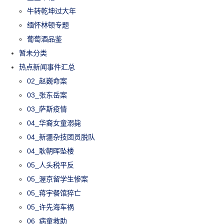
牛转乾坤过大年
缅怀林顿专题
葡萄酒品鉴
暂未分类
热点新闻事件汇总
02_赵巍命案
03_张东岳案
03_萨斯疫情
04_华裔女童溺毙
04_新疆杂技团员脱队
04_耿朝晖坠楼
05_人头税平反
05_渥京留学生惨案
05_蒋宇餐馆猝亡
05_许先海车祸
06_病童救助