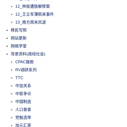
12_林俊遭肢解惨案
12_王立军薄熙来事件
13_南方周末风波
移民写照
网站更新
网络学堂
背景资料(政经社会)
CPAC拨款
RV调研系列
TTC
中加关系
中医争论
中国制造
人口普查
党魁选举
加元汇率