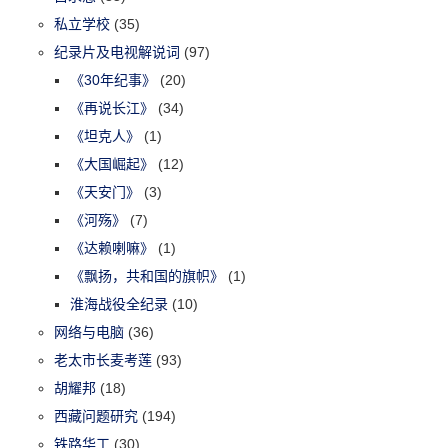
私立学校
(35)
纪录片及电视解说词
(97)
《30年纪事》
(20)
《再说长江》
(34)
《坦克人》
(1)
《大国崛起》
(12)
《天安门》
(3)
《河殇》
(7)
《达赖喇嘛》
(1)
《飘扬，共和国的旗帜》
(1)
淮海战役全纪录
(10)
网络与电脑
(36)
老太市长麦考莲
(93)
胡耀邦
(18)
西藏问题研究
(194)
铁路华工
(30)