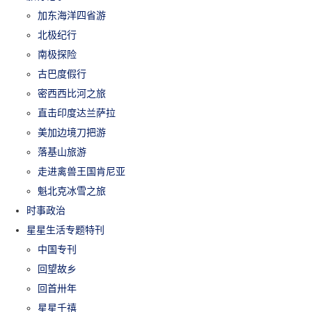
加东海洋四省游
北极纪行
南极探险
古巴度假行
密西西比河之旅
直击印度达兰萨拉
美加边境刀把游
落基山旅游
走进禽兽王国肯尼亚
魁北克冰雪之旅
时事政治
星星生活专题特刊
中国专刊
回望故乡
回首卅年
星星千禧