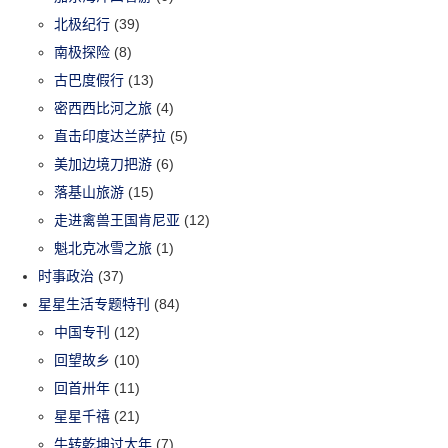
北极纪行
(39)
南极探险
(8)
古巴度假行
(13)
密西西比河之旅
(4)
直击印度达兰萨拉
(5)
美加边境刀把游
(6)
落基山旅游
(15)
走进禽兽王国肯尼亚
(12)
魁北克冰雪之旅
(1)
时事政治
(37)
星星生活专题特刊
(84)
中国专刊
(12)
回望故乡
(10)
回首卅年
(11)
星星千禧
(21)
牛转乾坤过大年
(7)