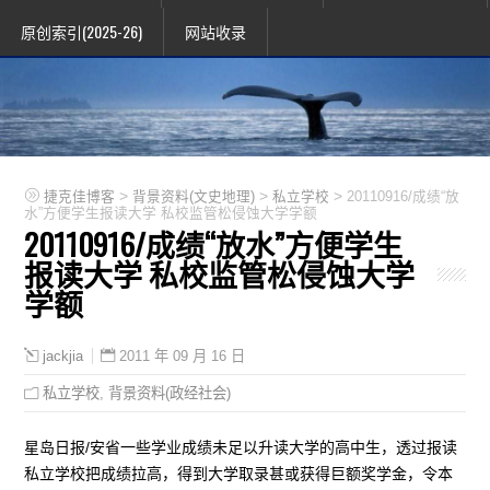
原创索引(2025-26)
网站收录
>
>
>
捷克佳博客
背景资料(文史地理)
私立学校
20110916/成绩“放
水”方便学生报读大学 私校监管松侵蚀大学学额
20110916/成绩“放水”方便学生
报读大学 私校监管松侵蚀大学
学额
2011 年 09 月 16 日
jackjia
私立学校
,
背景资料(政经社会)
星岛日报/安省一些学业成绩未足以升读大学的高中生，透过报读
私立学校把成绩拉高，得到大学取录甚或获得巨额奖学金，令本