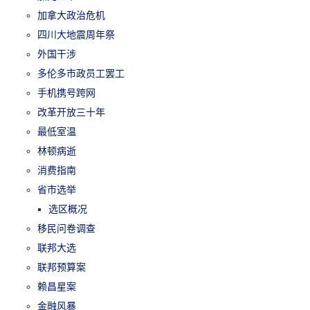
加拿大政治危机
四川大地震周年祭
外国干涉
多伦多市政员工罢工
手机携号跨网
改革开放三十年
最低室温
林顿病逝
消费指南
省市选举
选区概况
移民问卷调查
联邦大选
联邦预算案
赖昌星案
金融风暴