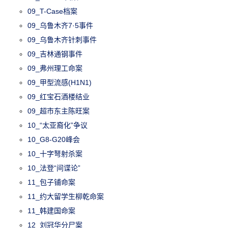
09_T-Case档案
09_乌鲁木齐7·5事件
09_乌鲁木齐针刺事件
09_吉林通钢事件
09_弗州理工命案
09_甲型流感(H1N1)
09_红宝石酒楼结业
09_超市东主陈旺案
10_“太亚裔化”争议
10_G8-G20峰会
10_十字弩射杀案
10_法登“间谍论”
11_包子铺命案
11_约大留学生柳乾命案
11_韩建国命案
12_刘冠华分尸案