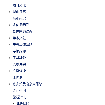
咖啡文化
城市探索
城市火灾
多伦多春晚
媒体网络动态
学术文献
安省高速公路
寻根探源
工具辞条
巴以冲突
广播体操
张国焘
慰安妇及南京大屠杀
文化中国
旅游资讯
北极探险