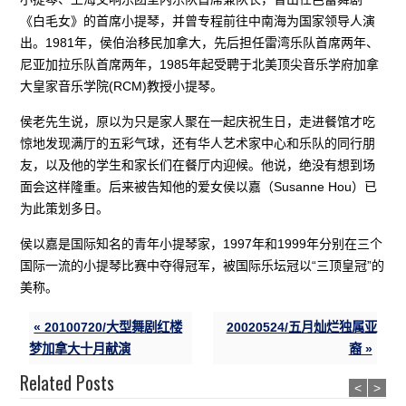
《白毛女》的首席小提琴，并曾专程前往中南海为国家领导人演
出。1981年，侯伯治移民加拿大，先后担任雷湾乐队首席两年、
尼亚加拉乐队首席两年，1985年起受聘于北美顶尖音乐学府加拿
大皇家音乐学院(RCM)教授小提琴。
侯老先生说，原以为只是家人聚在一起庆祝生日，走进餐馆才吃
惊地发现满厅的五彩气球，还有华人艺术家中心和乐队的同行朋
友，以及他的学生和家长们在餐厅内迎候。他说，绝没有想到场
面会这样隆重。后来被告知他的爱女侯以嘉（Susanne Hou）已
为此策划多日。
侯以嘉是国际知名的青年小提琴家，1997年和1999年分别在三个
国际一流的小提琴比赛中夺得冠军，被国际乐坛冠以“三顶皇冠”的
美称。
« 20100720/大型舞剧红楼
20020524/五月灿烂独属亚
梦加拿大十月献演
裔 »
Related Posts
<
>