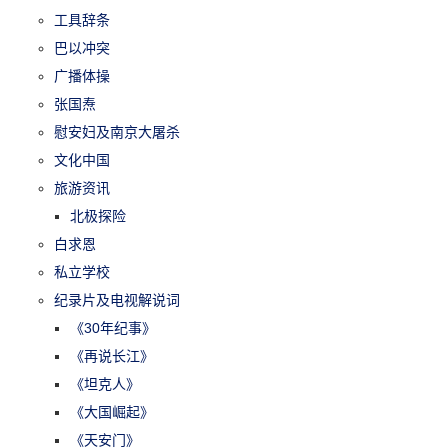
工具辞条
巴以冲突
广播体操
张国焘
慰安妇及南京大屠杀
文化中国
旅游资讯
北极探险
白求恩
私立学校
纪录片及电视解说词
《30年纪事》
《再说长江》
《坦克人》
《大国崛起》
《天安门》