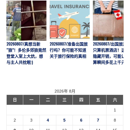
20260807/真想当新
20260807/准备出国旅
20260807/出国旅游
“狼”！多伦多郊狼竟然
行吗？你可能不知道
只算机票酒店！这7
登堂入室上大炕，想
关于旅行保险的真相
隐藏开销，可能让预
与主人共枕眠:)
算瞬间多花上千元
2026年 8月
日
一
二
三
四
五
六
1
2
3
4
5
6
7
8