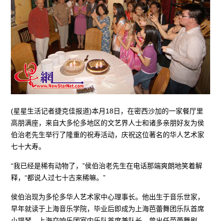
(星星生活记者捷克佳报道)本月18日，在密西沙加的一家餐厅里
高朋满座，来自大多伦多地区的文艺界人士和诸多亲朋好友为侯
伯治老先生举行了隆重的祝寿活动，庆祝这位著名的华人艺术家
七十大寿。
“我已经是稀有动物了，”侯伯治老先生在电话那端爽朗地笑着解
释，“都说人过七十古来稀嘛。”
侯伯治现为多伦多华人艺术家中心理事长。他出生于音乐世家，
早年就读于上海音乐学院，毕业后即成为上海芭蕾舞团乐队首席
小提琴、上海交响乐团室内乐队首席兼队长，曾出任芭蕾舞剧