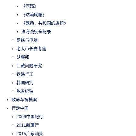
《河殇》
《达赖喇嘛》
《飘扬，共和国的旗帜》
淮海战役全纪录
网络与电脑
老太市长麦考莲
胡耀邦
西藏问题研究
铁路华工
韩国研究
魁省统独
致命车祸档案
行走中国
2009中国纪行
2011新疆行
2015广东汕头