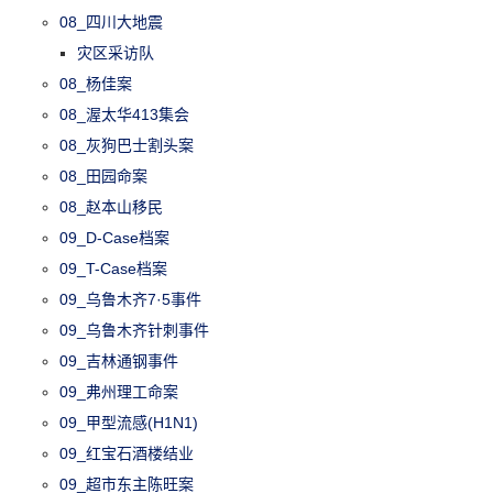
08_四川大地震
灾区采访队
08_杨佳案
08_渥太华413集会
08_灰狗巴士割头案
08_田园命案
08_赵本山移民
09_D-Case档案
09_T-Case档案
09_乌鲁木齐7·5事件
09_乌鲁木齐针刺事件
09_吉林通钢事件
09_弗州理工命案
09_甲型流感(H1N1)
09_红宝石酒楼结业
09_超市东主陈旺案