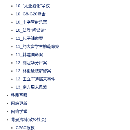
10_“太亚裔化”争议
10_G8-G20峰会
10_十字弩射杀案
10_法登“间谍论”
11_包子铺命案
11_约大留学生柳乾命案
11_韩建国命案
12_刘冠华分尸案
12_林俊遭肢解惨案
12_王立军薄熙来事件
13_南方周末风波
移民写照
网站更新
网络学堂
背景资料(政经社会)
CPAC拨款