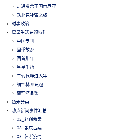
走进禽兽王国肯尼亚
魁北克冰雪之旅
时事政治
星星生活专题特刊
中国专刊
回望故乡
回首卅年
星星千禧
牛转乾坤过大年
缅怀林顿专题
葡萄酒品鉴
暂未分类
热点新闻事件汇总
02_赵巍命案
03_张东岳案
03_萨斯疫情