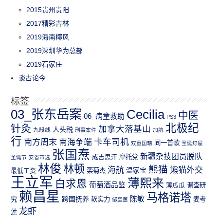
2015贵州贵阳
2017精彩吉林
2019海南椰风
2019深圳华为总部
2019石家庄
谈古论今
标签
03_张东岳案
Cecilia
中医
06_病童救助
PS3
北极纪
针灸
加拿大落基山
人头税
九段线
刑事案件
加航
行
南方周末
卡车司机
南海争端
同一首歌
双重国籍
圣诞灯屋
张国焘
新疆杂技团员脱队
成吉思汗
摩托党
圣诞节
安省市选
林俊
林顿
熊猫
熊猫外交
海航
温家宝
最低工资
栾菊杰
王立军
薄熙来
白求恩
葡萄酒品鉴
薄瓜瓜
调查研
赖昌星
马格诺塔
跨国抚养
陈敏
究
软实力
麦考
邹至蕙
龙虾
莲