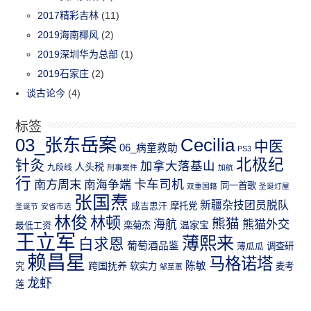
2017精彩吉林
(11)
2019海南椰风
(2)
2019深圳华为总部
(1)
2019石家庄
(2)
谈古论今
(4)
标签
03_张东岳案
Cecilia
中医
06_病童救助
PS3
北极纪
针灸
加拿大落基山
人头税
九段线
刑事案件
加航
行
南方周末
卡车司机
南海争端
同一首歌
双重国籍
圣诞灯屋
张国焘
新疆杂技团员脱队
成吉思汗
摩托党
圣诞节
安省市选
林俊
林顿
熊猫
熊猫外交
海航
温家宝
最低工资
栾菊杰
王立军
薄熙来
白求恩
葡萄酒品鉴
薄瓜瓜
调查研
赖昌星
马格诺塔
跨国抚养
陈敏
究
软实力
麦考
邹至蕙
龙虾
莲