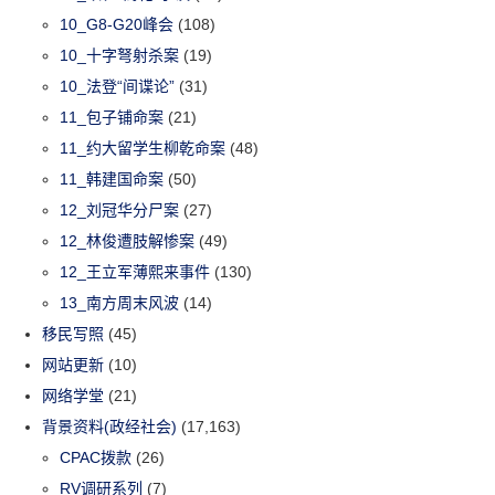
10_G8-G20峰会
(108)
10_十字弩射杀案
(19)
10_法登“间谍论”
(31)
11_包子铺命案
(21)
11_约大留学生柳乾命案
(48)
11_韩建国命案
(50)
12_刘冠华分尸案
(27)
12_林俊遭肢解惨案
(49)
12_王立军薄熙来事件
(130)
13_南方周末风波
(14)
移民写照
(45)
网站更新
(10)
网络学堂
(21)
背景资料(政经社会)
(17,163)
CPAC拨款
(26)
RV调研系列
(7)