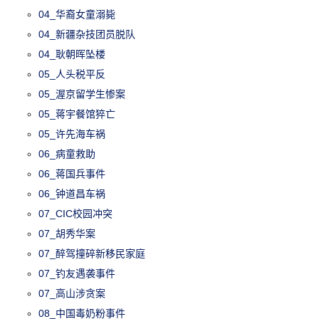
04_华裔女童溺毙
04_新疆杂技团员脱队
04_耿朝晖坠楼
05_人头税平反
05_渥京留学生惨案
05_蒋宇餐馆猝亡
05_许先海车祸
06_病童救助
06_蒋国兵事件
06_钟道昌车祸
07_CIC校园冲突
07_胡秀华案
07_醉驾撞碎新移民家庭
07_钓友遇袭事件
07_高山涉贪案
08_中国毒奶粉事件