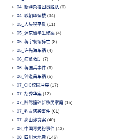
04_新疆杂技团员脱队
(6)
04_耿朝晖坠楼
(34)
05_人头税平反
(11)
05_渥京留学生惨案
(4)
05_蒋宇餐馆猝亡
(8)
05_许先海车祸
(4)
06_病童救助
(7)
06_蒋国兵事件
(6)
06_钟道昌车祸
(5)
07_CIC校园冲突
(17)
07_胡秀华案
(12)
07_醉驾撞碎新移民家庭
(15)
07_钓友遇袭事件
(61)
07_高山涉贪案
(40)
08_中国毒奶粉事件
(43)
08_四川大地震
(146)