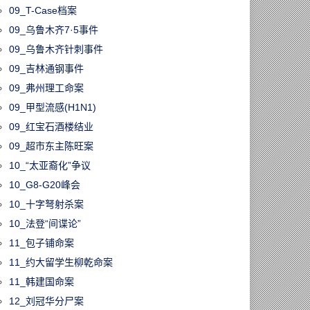
09_T-Case档案
09_乌鲁木齐7·5事件
09_乌鲁木齐针刺事件
09_吉林通钢事件
09_弗州理工命案
09_甲型流感(H1N1)
09_红宝石酒楼结业
09_超市东主陈旺案
10_“太亚裔化”争议
10_G8-G20峰会
10_十字弩射杀案
10_法登“间谍论”
11_包子铺命案
11_约大留学生柳乾命案
11_韩建国命案
12_刘冠华分尸案