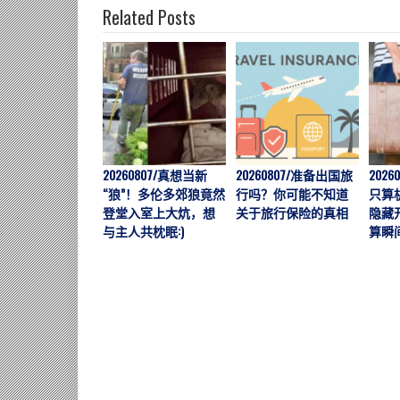
Related Posts
20260807/真想当新
20260807/准备出国旅
202
“狼”！多伦多郊狼竟然
行吗？你可能不知道
只算
登堂入室上大炕，想
关于旅行保险的真相
隐藏
与主人共枕眠:)
算瞬