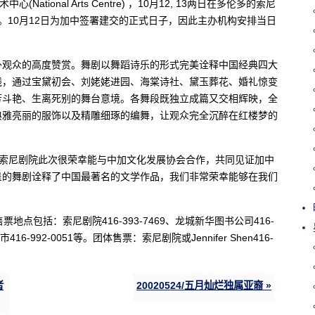
ional Arts Centre) ，10月12, 13两日在多伦多的索尼
 Arts)分别上演。10月12日为加中签署建交的正式日子，因此主办机构安排当日
外观众的高度赞赏。舞剧以舞蹈诗乐的形式完美诠释中国经典四大
线，通过宝黛初会、刘姥姥进园、海棠诗社、黛玉葬花、婚礼惊变
芳斗艳、生离死别的舞台意境。各舞段既独立成篇又交相辉映，全
典雅亮丽的服饰以及精雕细琢的编舞，让观众完全沉醉在红楼梦的
示，“索尼剧院此次很荣幸能与中加文化发展协会合作，共同见证加中
呈的舞剧诠释了中国最著名的文学作品，我们非常荣幸能够在我们
地点包括：索尼剧院416-393-7469、龙城新华图书公司416-
416-992-0051等。团体售票：索尼剧院或Jennifer Shen416-
者
20020524/五月灿烂独属亚裔 »