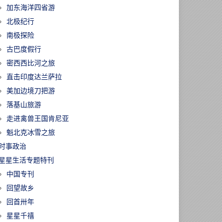
加东海洋四省游
北极纪行
南极探险
古巴度假行
密西西比河之旅
直击印度达兰萨拉
美加边境刀把游
落基山旅游
走进禽兽王国肯尼亚
魁北克冰雪之旅
时事政治
星星生活专题特刊
中国专刊
回望故乡
回首卅年
星星千禧