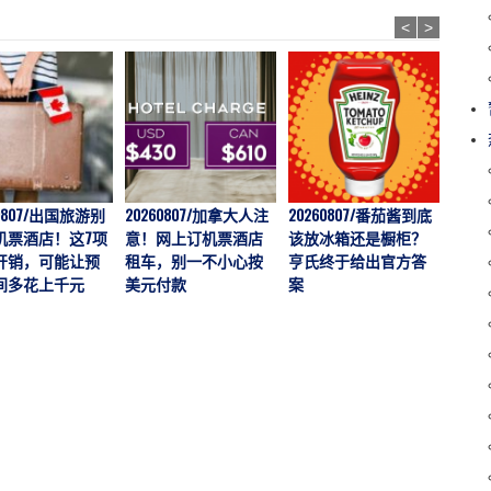
<
>
60807/出国旅游别
20260807/加拿大人注
20260807/番茄酱到底
202
机票酒店！这7项
意！网上订机票酒店
该放冰箱还是橱柜？
价一年
开销，可能让预
租车，别一不小心按
亨氏终于给出官方答
越多
间多花上千元
美元付款
案
说：
“触底