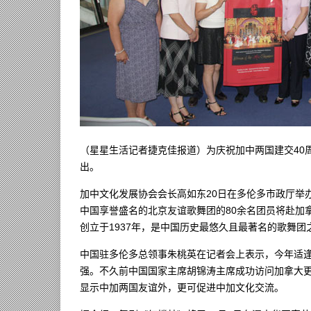
（星星生活记者捷克佳报道）为庆祝加中两国建交40
出。
加中文化发展协会会长高如东20日在多伦多市政厅举
中国享誉盛名的北京友谊歌舞团的80余名团员将赴加拿
创立于1937年，是中国历史最悠久且最著名的歌舞团
中国驻多伦多总领事朱桃英在记者会上表示，今年适逢
强。不久前中国国家主席胡锦涛主席成功访问加拿大
显示中加两国友谊外，更可促进中加文化交流。