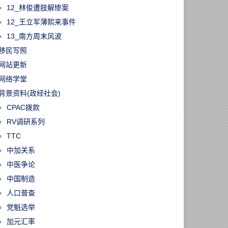
12_林俊遭肢解惨案
12_王立军薄熙来事件
13_南方周末风波
移民写照
网站更新
网络学堂
背景资料(政经社会)
CPAC拨款
RV调研系列
TTC
中加关系
中医争论
中国制造
人口普查
党魁选举
加元汇率