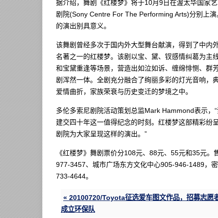
据介绍，舞剧《红楼梦》将于10月9日在渥太华国家艺术中心(Nat
剧院(Sony Centre For The Performing
的演出别具意义。
该舞剧曾经多次于国内外大型舞台献演，得到了中内
名著之一的红楼梦。该剧以宝、黛、钗感情纠葛为主
和宝黛重逢等场景，营造出如泣如诉、缠绵悱恻、群
剧浑然一体。全剧充分融合了绚丽多彩的灯光音响，
爱情曲折，家族荣衰与历史变迁的梦境之中。
多伦多索尼剧院活动策划总监Mark Hammond表
建交四十年这一值得纪念的时刻。红楼梦这部精彩纷
剧院为大家呈现这样的演出。”
《红楼梦》舞剧票价分108元、88元、55元和35元。售票
977-3457、城市广场东方文化中心905-946-1489，密市
733-4644。
« 20100720/Toyota征选爱车图文作品，招募志愿
成立环保队