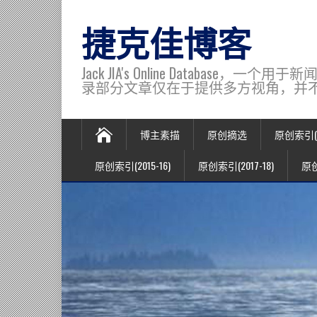
捷克佳博客
Jack JIA's Online Data
录部分文章仅在于提供多方视角，并不代表博主观
博主素描
原创摘选
原创索引(20
原创索引(2015-16)
原创索引(2017-18)
原创