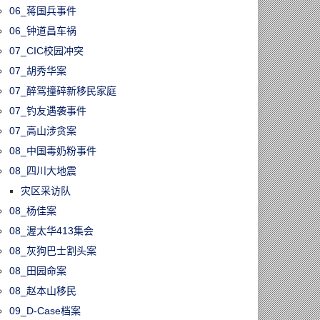
06_蒋国兵事件
06_钟道昌车祸
07_CIC校园冲突
07_胡秀华案
07_醉驾撞碎新移民家庭
07_钓友遇袭事件
07_高山涉贪案
08_中国毒奶粉事件
08_四川大地震
灾区采访队
08_杨佳案
08_渥太华413集会
08_灰狗巴士割头案
08_田园命案
08_赵本山移民
09_D-Case档案