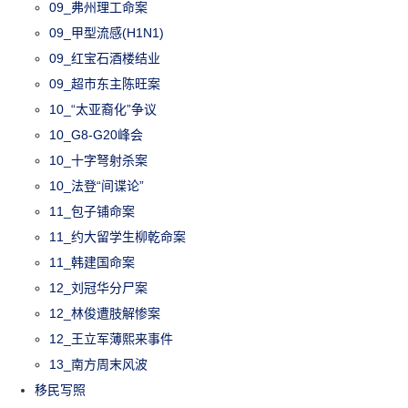
09_弗州理工命案
09_甲型流感(H1N1)
09_红宝石酒楼结业
09_超市东主陈旺案
10_“太亚裔化”争议
10_G8-G20峰会
10_十字弩射杀案
10_法登“间谍论”
11_包子铺命案
11_约大留学生柳乾命案
11_韩建国命案
12_刘冠华分尸案
12_林俊遭肢解惨案
12_王立军薄熙来事件
13_南方周末风波
移民写照