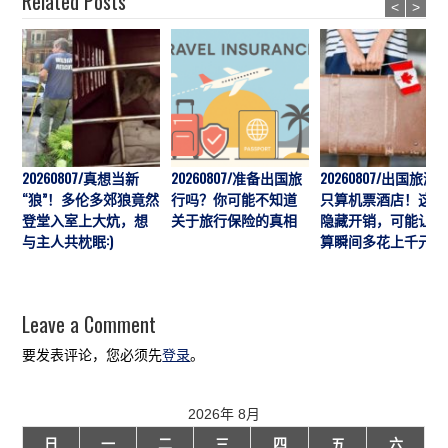
Related Posts
<
>
20260807/真想当新
20260807/准备出国旅
20260807/出国旅游
“狼”！多伦多郊狼竟然
行吗？你可能不知道
只算机票酒店！这7
登堂入室上大炕，想
关于旅行保险的真相
隐藏开销，可能让预
与主人共枕眠:)
算瞬间多花上千元
Leave a Comment
要发表评论，您必须先
登录
。
2026年 8月
日
一
二
三
四
五
六