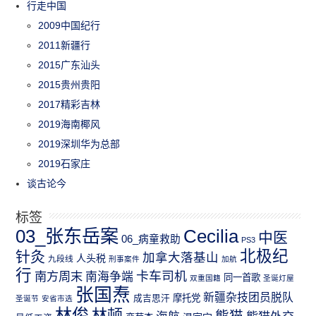
行走中国
2009中国纪行
2011新疆行
2015广东汕头
2015贵州贵阳
2017精彩吉林
2019海南椰风
2019深圳华为总部
2019石家庄
谈古论今
标签
03_张东岳案
Cecilia
中医
06_病童救助
PS3
北极纪
针灸
加拿大落基山
人头税
九段线
刑事案件
加航
行
南方周末
卡车司机
南海争端
同一首歌
双重国籍
圣诞灯屋
张国焘
新疆杂技团员脱队
成吉思汗
摩托党
圣诞节
安省市选
林俊
林顿
熊猫