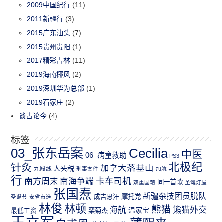
2009中国纪行
(11)
2011新疆行
(3)
2015广东汕头
(7)
2015贵州贵阳
(1)
2017精彩吉林
(11)
2019海南椰风
(2)
2019深圳华为总部
(1)
2019石家庄
(2)
谈古论今
(4)
标签
03_张东岳案
Cecilia
中医
06_病童救助
PS3
北极纪
针灸
加拿大落基山
人头税
九段线
刑事案件
加航
行
南方周末
卡车司机
南海争端
同一首歌
双重国籍
圣诞灯屋
张国焘
新疆杂技团员脱队
成吉思汗
摩托党
圣诞节
安省市选
林俊
林顿
熊猫
熊猫外交
海航
温家宝
最低工资
栾菊杰