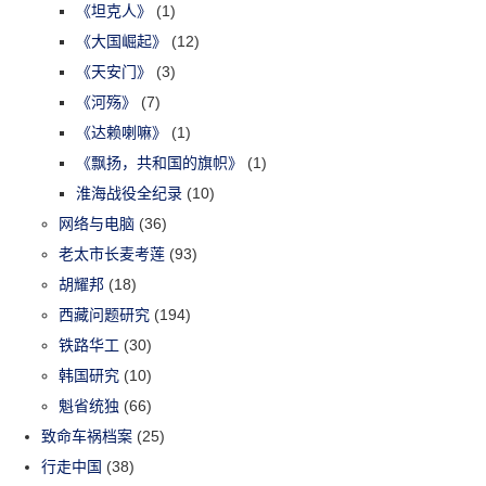
《坦克人》
(1)
《大国崛起》
(12)
《天安门》
(3)
《河殇》
(7)
《达赖喇嘛》
(1)
《飘扬，共和国的旗帜》
(1)
淮海战役全纪录
(10)
网络与电脑
(36)
老太市长麦考莲
(93)
胡耀邦
(18)
西藏问题研究
(194)
铁路华工
(30)
韩国研究
(10)
魁省统独
(66)
致命车祸档案
(25)
行走中国
(38)