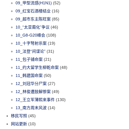
09_甲型流感(H1N1)
(52)
09_红宝石酒楼结业
(16)
09_超市东主陈旺案
(85)
10_“太亚裔化”争议
(46)
10_G8-G20峰会
(108)
10_十字弩射杀案
(19)
10_法登“间谍论”
(31)
11_包子铺命案
(21)
11_约大留学生柳乾命案
(48)
11_韩建国命案
(50)
12_刘冠华分尸案
(27)
12_林俊遭肢解惨案
(49)
12_王立军薄熙来事件
(130)
13_南方周末风波
(14)
移民写照
(45)
网站更新
(10)