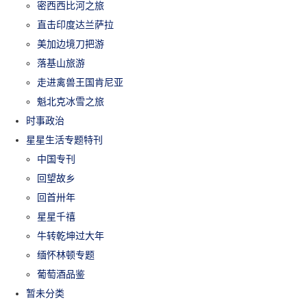
密西西比河之旅
直击印度达兰萨拉
美加边境刀把游
落基山旅游
走进禽兽王国肯尼亚
魁北克冰雪之旅
时事政治
星星生活专题特刊
中国专刊
回望故乡
回首卅年
星星千禧
牛转乾坤过大年
缅怀林顿专题
葡萄酒品鉴
暂未分类