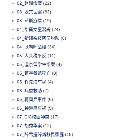
02_赵巍命案
(22)
03_张东岳案
(83)
03_萨斯疫情
(19)
04_华裔女童溺毙
(24)
04_新疆杂技团员脱队
(6)
04_耿朝晖坠楼
(34)
05_人头税平反
(11)
05_渥京留学生惨案
(4)
05_蒋宇餐馆猝亡
(8)
05_许先海车祸
(4)
06_病童救助
(7)
06_蒋国兵事件
(6)
06_钟道昌车祸
(5)
07_CIC校园冲突
(17)
07_胡秀华案
(12)
07_醉驾撞碎新移民家庭
(15)