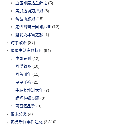
直击印度达兰萨拉
(5)
美加边境刀把游
(6)
落基山旅游
(15)
走进禽兽王国肯尼亚
(12)
魁北克冰雪之旅
(1)
时事政治
(37)
星星生活专题特刊
(84)
中国专刊
(12)
回望故乡
(10)
回首卅年
(11)
星星千禧
(21)
牛转乾坤过大年
(7)
缅怀林顿专题
(8)
葡萄酒品鉴
(9)
暂未分类
(4)
热点新闻事件汇总
(2,310)