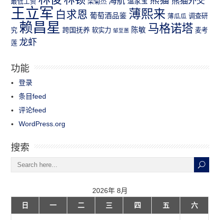
熊猫外交
海航
温家宝
最低工资
栾菊杰
王立军
薄熙来
白求恩
葡萄酒品鉴
薄瓜瓜
调查研
赖昌星
马格诺塔
跨国抚养
陈敏
究
软实力
麦考
邹至蕙
龙虾
莲
功能
登录
条目feed
评论feed
WordPress.org
搜索
2026年 8月
日
一
二
三
四
五
六