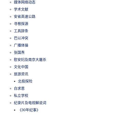
媒体网络动态
学术文献
安省高速公路
寻根探源
工具辞条
巴以冲突
广播体操
张国焘
慰安妇及南京大屠杀
文化中国
旅游资讯
北极探险
白求恩
私立学校
纪录片及电视解说词
《30年纪事》