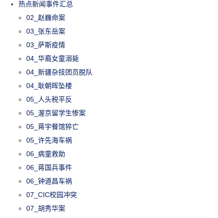
热点新闻事件汇总
02_赵巍命案
03_张东岳案
03_萨斯疫情
04_华裔女童溺毙
04_新疆杂技团员脱队
04_耿朝晖坠楼
05_人头税平反
05_渥京留学生惨案
05_蒋宇餐馆猝亡
05_许先海车祸
06_病童救助
06_蒋国兵事件
06_钟道昌车祸
07_CIC校园冲突
07_胡秀华案