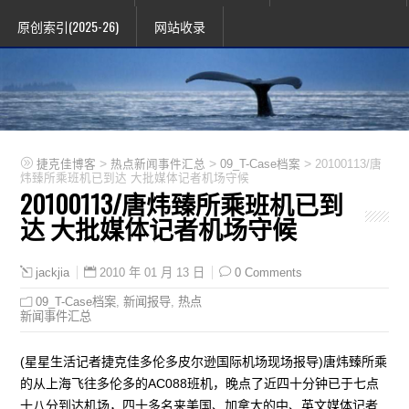
原创索引(2025-26)
网站收录
>
>
>
捷克佳博客
热点新闻事件汇总
09_T-Case档案
20100113/唐
炜臻所乘班机已到达 大批媒体记者机场守候
20100113/唐炜臻所乘班机已到
达 大批媒体记者机场守候
2010 年 01 月 13 日
0 Comments
jackjia
09_T-Case档案
,
新闻报导
,
热点
新闻事件汇总
(星星生活记者捷克佳多伦多皮尔逊国际机场现场报导)唐炜臻所乘
的从上海飞往多伦多的AC088班机，晚点了近四十分钟已于七点
十八分到达机场，四十多名来美国、加拿大的中、英文媒体记者