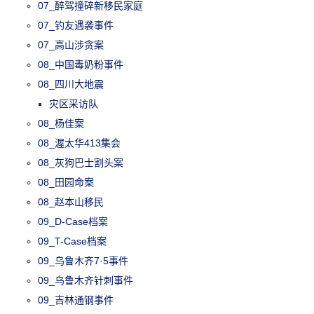
07_醉驾撞碎新移民家庭
07_钓友遇袭事件
07_高山涉贪案
08_中国毒奶粉事件
08_四川大地震
灾区采访队
08_杨佳案
08_渥太华413集会
08_灰狗巴士割头案
08_田园命案
08_赵本山移民
09_D-Case档案
09_T-Case档案
09_乌鲁木齐7·5事件
09_乌鲁木齐针刺事件
09_吉林通钢事件