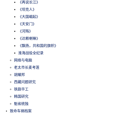
《再说长江》
《坦克人》
《大国崛起》
《天安门》
《河殇》
《达赖喇嘛》
《飘扬，共和国的旗帜》
淮海战役全纪录
网络与电脑
老太市长麦考莲
胡耀邦
西藏问题研究
铁路华工
韩国研究
魁省统独
致命车祸档案