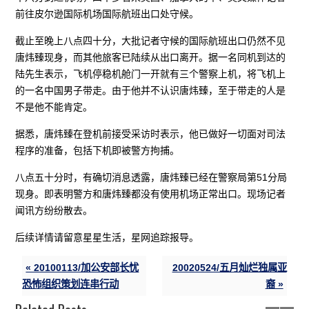
前往皮尔逊国际机场国际航班出口处守候。
截止至晚上八点四十分，大批记者守候的国际航班出口仍然不见
唐炜臻现身，而其他旅客已陆续从出口离开。据一名同机到达的
陆先生表示，飞机停稳机舱门一开就有三个警察上机，将飞机上
的一名中国男子带走。由于他并不认识唐炜臻，至于带走的人是
不是他不能肯定。
据悉，唐炜臻在登机前接受采访时表示，他已做好一切面对司法
程序的准备，包括下机即被警方拘捕。
八点五十分时，有确切消息透露，唐炜臻已经在警察局第51分局
现身。即表明警方和唐炜臻都没有使用机场正常出口。现场记者
闻讯方纷纷散去。
后续详情请留意星星生活，星网追踪报导。
« 20100113/加公安部长忧
20020524/五月灿烂独属亚
恐怖组织策划连串行动
裔 »