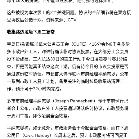
每年18天的病假，但不能继续累积。他们亦可选择买断。
这些被视为本次罢工的2个关键问题。协议的全部细节将在双方接
受协议后公诸于众。资料来源：CTV
收集路边垃圾下周二复常
星岛日报/隶属加拿大公务员工会（CUPE）416分会约6千名多伦
多市政户外工人，昨进行确认临时协议投票，在大部分工会会员
投下赞成票，工人长达39日的罢工行动于今日凌晨零时零1分结
束，但是否能真正结束这次工潮，仍有待今日的市议会投票是否
通过这份临时协议。市长苗大伟昨联同市府经理平纳志堤，公布
一系列市政工人复工计划，备受关注的临时垃圾收集站清理工
作，预计可于72小时内完成。
多市市府经理平纳志堤（Joseph Pennachetti）昨于市府例行记
者会上公布，市政户外工人投票通过确认临时协议，市政服务将
于周四午夜，即今凌晨全面恢复。
平纳志堤称，如无意外，市政服务会于今起全面恢复，而在下周
公民日（Civic Holiday）长周末之后，预计市政服务将可回复正