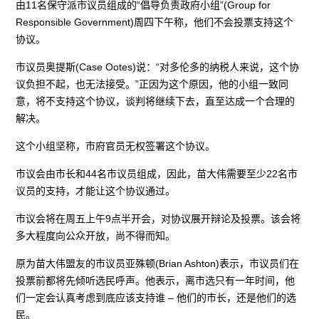
由11名保守派市议员组成的“倡导负责政府小组”(Group for
Responsible Government)周四下午称，他们不会投票支持这个
协议。
市议员奥提斯(Case Ootes)说：“对多伦多的纳税人来说，这个协
议负担不起，也无法接受。”正因为这个原因，他的小组一致同
意，将不支持这个协议，谈判将继续下去，直至达成一个合理的
解决。
这个小组坚称，市府官员无权签署这个协议。
市议会由市长和44名市议员组成，因此，苗大伟需要至少22名市
议员的支持，才能让这个协议通过。
市议会将在周五上午9点半开会，对协议展开辩论及投票。该会将
多大程度向公众开放，尚不得而知。
原为苗大伟盟友的市议员亚殊顿(Brian Ashton)表示，市议员们在
投票前都将先倾听选民呼声。他表示，离市选只有一年时间，他
们一定会认真考虑到底应该支持谁 – 他们的市长，还是他们的选
民。