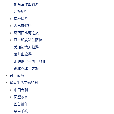
加东海洋四省游
北极纪行
南极探险
古巴度假行
密西西比河之旅
直击印度达兰萨拉
美加边境刀把游
落基山旅游
走进禽兽王国肯尼亚
魁北克冰雪之旅
时事政治
星星生活专题特刊
中国专刊
回望故乡
回首卅年
星星千禧