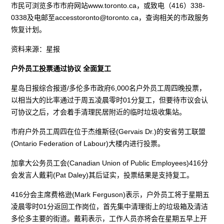
市民可浏览多市市府网站www.toronto.ca，或致电（416）338-
0338及电邮至
accesstoronto@toronto.ca
，查询相关的市政服务
恢复计划。
资料来源：星报
户外员工投票通过协议 全面复工
星岛日报综合报道/多伦多市政府6,000名户外员工周四晚投票，
以相当大的比率通过于周五凌晨零时01分复工，但要待市议会认
可协议之后，才会着手清理民居附近的临时垃圾收集站。
市府户外员工周四在位于杰维斯径(Gervais Dr.)的安省劳工联盟
(Ontario Federation of Labour)大楼内进行投票。
加拿大公务员工会(Canadian Union of Public Employees)416分
会发言人戴莉(Pat Daley)其后证实，投票结果是支持复工。
416分会主席费格逊(Mark Ferguson)表示，户外员工将于星期五
凌晨零时01分返回工作岗位，首先集中清理街上的垃圾箱及清洁
多伦多主要的街道。戴莉表示，工作人员亦将会在星期五早上开