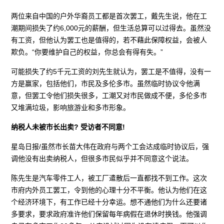
两位来自中国的户外华裔员工都是首次罢工，戴先生说，他在工
潮期间损失了约6,000元的薪酬，但生活总算可以过得去。虽然没
有工资，但他认为罢工也是值得的，若不藉此保障权益，会被人
欺负。“你要维护自己的权益，你总会有得有失。”
可能损失了约5千元工资的刘先生就认为，罢工是不值得，没有一
方是赢家，包括他们，市民及多伦多市。虽然临时协议令他满
意，但罢工令他们损失很多，工潮又对市民做成不便，多伦多市
又堆满垃圾，影响旅游业和多市形象。
纳税人未被市长出卖? 受访者不同意!
星岛日报/虽然市长苗大伟在政府与两个工会达成临时协议后，强
调他没有出卖纳税人，但很多市民似乎并不同意这个说法。
陈先生是汽车零件工人，被工厂遣散后一直都找不到工作。这次
市府内外员工罢工，令到他的心理十分不平衡。他认为他们在这
个经济环境下，有工作已经十分幸运。想不通他们为什么还要诸
多要求，要求政府准许他们保留每年病假在退休时换钱。他强调