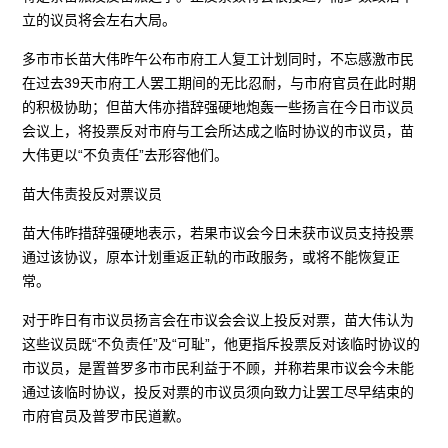
立的议员将会左右大局。
多市市长苗大伟昨午公布市府工人复工计划同时，不忘感激市民
在过去39天市府工人罢工期间的无比忍耐，与市府官员在此时期
的积极协助；但苗大伟亦措辞强硬地炮轰一些扬言在今日市议员
会议上，将投票反对市府与工会所达成之临时协议的市议员，苗
大伟更以“不负责任”去形容他们。
苗大伟责投反对票议员
苗大伟昨措辞强硬地表示，若果市议会今日未获市议员支持投票
通过该协议，原本计划重返正轨的市政服务，或将不能恢复正
常。
对于昨日有市议员扬言会在市议会会议上投反对票，苗大伟认为
这些议员既“不负责任”及“可耻”，他更指斥投票反对该临时协议的
市议员，是置普罗多市市民利益于不顾，并称若果市议会今未能
通过该临时协议，投反对票的市议员须向致力让罢工尽早结束的
市府官员及普罗市民道歉。