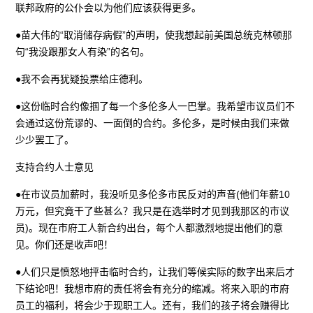
联邦政府的公仆会以为他们应该获得更多。
●苗大伟的“取消储存病假”的声明，使我想起前美国总统克林顿那
句“我没跟那女人有染”的名句。
●我不会再犹疑投票给庄德利。
●这份临时合约像掴了每一个多伦多人一巴掌。我希望市议员们不
会通过这份荒谬的、一面倒的合约。多伦多，是时候由我们来做
少少罢工了。
支持合约人士意见
●在市议员加薪时，我没听见多伦多市民反对的声音(他们年薪10
万元，但究竟干了些甚么？我只是在选举时才见到我那区的市议
员)。现在市府工人新合约出台，每个人都激烈地提出他们的意
见。你们还是收声吧！
●人们只是愤怒地抨击临时合约，让我们等候实际的数字出来后才
下结论吧！我想市府的责任将会有充分的缩减。将来入职的市府
员工的福利，将会少于现职工人。还有，我们的孩子将会赚得比