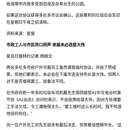
始清理市内很多受到忽视及杂草丛生的公园。
如果这份协议获得多伦多市议会确认，这些累积的垃圾应会至迟
在星期日午夜之前清除。
资料来源：星报
市政工人与市民异口同声 来届未必选苗大伟
星岛日报特约记者 杨婉文
两名多伦多市府户外华裔员工虽然满意临时协议，并投了赞成
票，但他们都表示，未必会在下届市选支持市长苗大伟。但两人
对于是否值得罢工，就看法不同。
在市府任职一年多的垃圾车司机戴先生周四接受A1中文电台时事
节目《A1出击》访问时表示，不会投票给苗大伟，因对方处理罢
工手法欠佳，令工潮拖得太久。“罢工维时这么长时间，我不知道
他目的何在。”
另一位户外员工刘先生就未有最后决定，但笑着说想换市长。“这