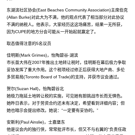
东湖滨社区协会(East Beaches Community Association)主席伯克
(Allan Burke)对此大为不满，他的观点代表了相当部分对此协议
不满的纳税人。他表示，大家经历这这场痛苦，结果一无所获，
因为CUPE的地方分会可能从一开始起就赢定了。
取态值得注意的5名议员
佳明斯(Mark Grimes)，怡陶碧谷-湖滨
市长苗大伟在2007年推出土地转让税时，佳明斯在幕后极力争取
妥协发挥了重大作用。这个税项经过修正后获得大地产商、多伦
多贸易局(Toronto Board of Trade)的支持，并获市议会通过。
贺尔(Suzan Hall)，怡陶碧谷北
她极力拖延土地转让税的实施，可见她有胆挑战市长而无惧色。
她昨日表示，对于劳资合约还未有决定，希望看到详细内容；但
她也暗示会提出修改。她说：“一定要有妥协的。”
安斯利(Paul Ainslie)，士嘉堡东
他是议会内的独行侠，常常批评市长，但又不与右翼的“负责任政