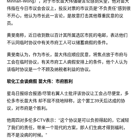
Minnan-Wong），对于市长苗大伟强硬言论感到失望，他对苗大
伟指在今日市议会会议上，投反对票的市议员是“不负责任”感到很
不开心，他认为市长此一言论，是故意打击其他尊重民意的议
员。
黄旻南称，近日收到数以百计其所属选区市民的电邮，表达他们
不认同临时协议中有关市府工人可以储蓄病假的条件。
黄旻南认为，作为市长，苗大伟应顺应民意，将焦点放于市府与
工会在临时协议，有关市府工人病假安排上的条件，他个人认为
该临时协议是一个不顾及纳税者利益的协议。
软化工会谈病假 苗大伟：市府胜利
星岛日报综合报道/尽管右翼人士批评该协议让工会占尽便宜，多
伦多市长苗大伟 却不屈不挠地辩称，这个罢工39天后达成的协
议，对市府是个胜利。
他周四对多伦多CTV表示：“这个协议是可以负担得起的，它减轻
了我们的责任，带来一个现代的方案，即人们生病才得到福利，
而不是没病的时候。”