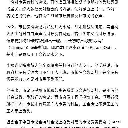
一份对市民有利的协议。而他近日所接触或以电邮向他反映意见
的居民，绝大多数反对新合约的内容，认为是百上加斤。作为一
名民选的代表，他有责任监督市政府和反映市民的心声。
他说，市长这份协议向好友开大水喉，却未知钱从何来，与当初
大洒金钱时口口声声话财政没有问题，转过头来又话财政拮据，
结果要加税4%的情况如出一辙。市长初时声称要“取消”
（Eliminate）病假折现，现时改口“逐步取消”（Phrase Out），
基本上是屈从于工会的要求之下。
李振光又指责苗大伟企图将责任归咎到他人身上。他反驳说，市
政府并没有反锁大门不准工人上班。市长在合约谈判上完全没有
领导能力，才是对市民不负责任。
他指出，市议员授权市长和劳资关系委员会进行谈判，是相信他
们会诚恳，争取好的协议；而市府员工同样授权工会。但两者都
所托非人，市长未有照顾广大市民的利益；工会也让不想罢工的
工人走上街头。
坦言会于今日市议会特别会议上投反对票的市议员黄旻南（Denzil