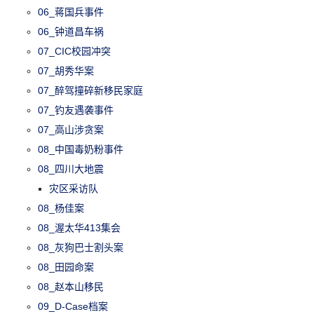
06_蒋国兵事件
06_钟道昌车祸
07_CIC校园冲突
07_胡秀华案
07_醉驾撞碎新移民家庭
07_钓友遇袭事件
07_高山涉贪案
08_中国毒奶粉事件
08_四川大地震
灾区采访队
08_杨佳案
08_渥太华413集会
08_灰狗巴士割头案
08_田园命案
08_赵本山移民
09_D-Case档案