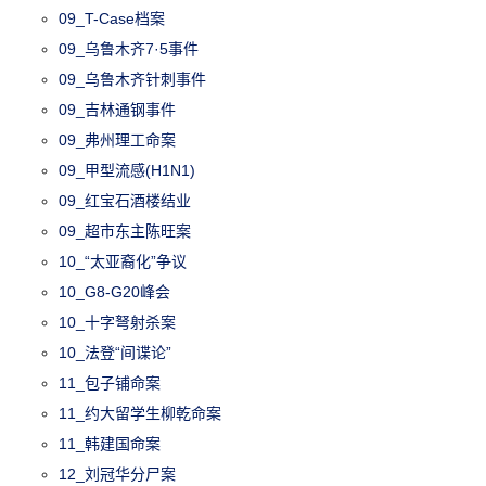
09_T-Case档案
09_乌鲁木齐7·5事件
09_乌鲁木齐针刺事件
09_吉林通钢事件
09_弗州理工命案
09_甲型流感(H1N1)
09_红宝石酒楼结业
09_超市东主陈旺案
10_“太亚裔化”争议
10_G8-G20峰会
10_十字弩射杀案
10_法登“间谍论”
11_包子铺命案
11_约大留学生柳乾命案
11_韩建国命案
12_刘冠华分尸案