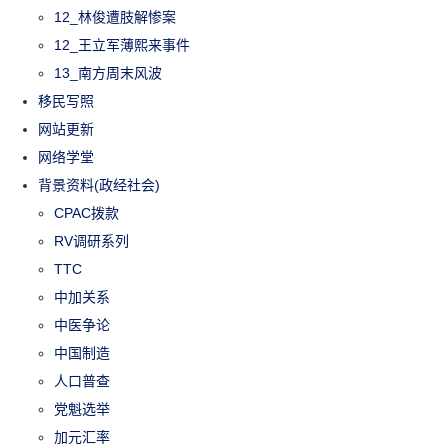
12_林俊遭肢解惨案
12_王立军薄熙来事件
13_南方周末风波
移民写照
网站更新
网络学堂
背景资料(政经社会)
CPAC拨款
RV调研系列
TTC
中加关系
中医争论
中国制造
人口普查
党魁选举
加元汇率