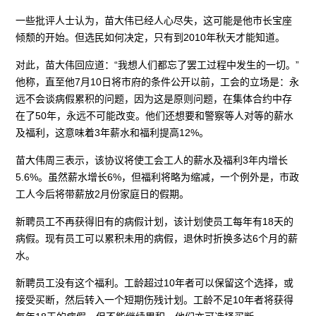
一些批评人士认为，苗大伟已经人心尽失，这可能是他市长宝座
倾颓的开始。但选民如何决定，只有到2010年秋天才能知道。
对此，苗大伟回应道：“我想人们都忘了罢工过程中发生的一切。”
他称，直至他7月10日将市府的条件公开以前，工会的立场是：永
远不会谈病假累积的问题，因为这是原则问题，在集体合约中存
在了50年，永远不可能改变。他们还想要和警察等人对等的薪水
及福利，这意味着3年薪水和福利提高12%。
苗大伟周三表示，该协议将使工会工人的薪水及福利3年内增长
5.6%。虽然薪水增长6%，但福利将略为缩减，一个例外是，市政
工人今后将带薪放2月份家庭日的假期。
新聘员工不再获得旧有的病假计划，该计划使员工每年有18天的
病假。现有员工可以累积未用的病假，退休时折换多达6个月的薪
水。
新聘员工没有这个福利。工龄超过10年者可以保留这个选择，或
接受买断，然后转入一个短期伤残计划。工龄不足10年者将获得