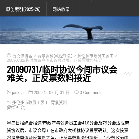
原创索引(2025-26)
网站收录
>
>
>
捷克佳博客
背景资料(政经社会)
多伦多市政员工罢工
20090731/临时协议今闯市议会难关，正反票数料接近
20090731/临时协议今闯市议会
难关，正反票数料接近
2009 年 07 月 31 日
0 Comments
jackjia
多伦多市政员工罢工
,
背景资料
(政经社会)
星岛日报综合报道/市政府与公务员工会416分会及79分会达成劳
资协议后，市议会周五在市政府大楼就协议投票确认。这次投票
将是亲苗派及反苗派之争。正反票数将会很接近，而少数政治中