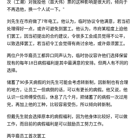
次（工潮）对我投他（苗大伟）票的这种影响是很大的，倾向于
不再选他，换一个人试一下。”
刘先生在市府做了7年电工。他认为，临时协议令他满意，若当初
处理得好一点，或许可避免到罢工。他认为，市府某程度上迫他
们罢工，因当初提出的合约建议，令很多工会成员觉得不公平，
以致选择罢工，若当初令工会觉得有商讨余地，或许毋须罢工。
两位户外华裔员工都异口同声认为，临时协议容许他们选择保留
现有的每年18日病假褔利是其中最满意的安排。但两人有不同的
选择。
储蓄了90多天病假的刘先生可能会考虑转新制，因新制也有合理
的地方，让员工一但病倒的话，可以有更长的病假。他又说，他
认识一位师傅受伤后，休息了几个月，把储蓄了的病假一次过用
完，再加上他的工种，比较容易受伤，所以倾向转新制。
但戴先生就会选择原本的病假褔利，因为他身体比较好，可以做
工作，而目前的病假褔利是可以鼓励员工努力工作。
两华裔员工首次罢工