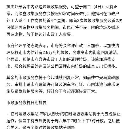
拉夫邦形容市内路边垃圾收集服务，可望于周二（4日）回复正
常，而绿盒收集服务亦会按照如常时间表进行；他指出在市政户
外工人返回工作岗位的首4个星期，即首2次垃圾收集服务及首2次
可循环再造物品收集服务期间，市民可将不设上限的垃圾及循环
再造废物，放于路边让市政工人收集。
市府经理平纳志堤表示，市府将会容许市政工人加班，以加快清
理及移走市内估计有2.5万吨的垃圾，务求令市内街道回复清洁。
他强调，即使市府容许市政工人加班清理垃圾，该笔加班费支
出，都会较聘请外判清洁公司清理市内垃圾的成本支出低很多。
其余的市政服务亦将于今起陆续回复正常，如前往中央岛渡轮服
务、审批申请市府建筑许可证及泊车容可证、市内泳池与康乐设
施及紧急救护服务等，预计会于今起逐渐恢复正常。
市政服务恢复日期摘要
．临时垃圾收集站-市内大部分的临时垃圾收集站将于周五晚停止
运作，但当中有五处仍将于周六早午7时至下午7时开放，之后便
会关闭。这五个临时垃圾收集站分别是: