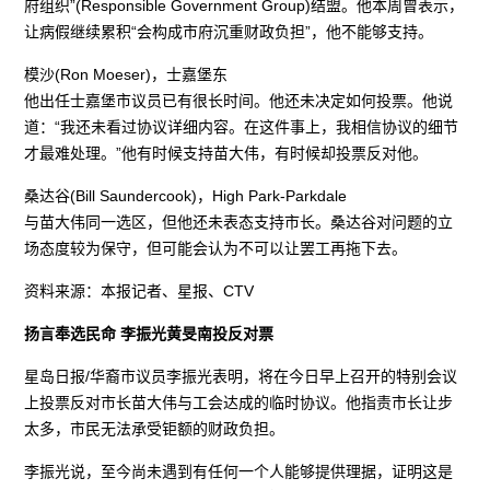
府组织”(Responsible Government Group)结盟。他本周曾表示，
让病假继续累积“会构成市府沉重财政负担”，他不能够支持。
模沙(Ron Moeser)，士嘉堡东
他出任士嘉堡市议员已有很长时间。他还未决定如何投票。他说
道：“我还未看过协议详细内容。在这件事上，我相信协议的细节
才最难处理。”他有时候支持苗大伟，有时候却投票反对他。
桑达谷(Bill Saundercook)，High Park-Parkdale
与苗大伟同一选区，但他还未表态支持市长。桑达谷对问题的立
场态度较为保守，但可能会认为不可以让罢工再拖下去。
资料来源：本报记者、星报、CTV
扬言奉选民命 李振光黄旻南投反对票
星岛日报/华裔市议员李振光表明，将在今日早上召开的特别会议
上投票反对市长苗大伟与工会达成的临时协议。他指责市长让步
太多，市民无法承受钜额的财政负担。
李振光说，至今尚未遇到有任何一个人能够提供理据，证明这是