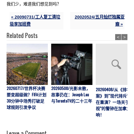
我们少，难道我们想见到吗？
« 20090731/工人复工清垃
20020524/五月灿烂独属亚
圾享加班费
裔 »
Related Posts
<
>
20260717/世界杯决赛
20260508/光影未散，
20260408/从《排华
要变超级碗？FIFA计划
故事仍在：Joseph Lau
案》到“现代排斥”历
30分钟中场秀打破足
与TorontoTV的二十三年
在重演？一场关于“
球规则引发争议
视”的警钟在加拿大
响！
Leave a Comment