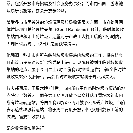
常，包括开放市府招聘及社会服务办事处；而市内公园、游泳池
及康乐设施等，亦会开放予公众。
最受多市市民关注的垃圾清理及垃圾收集服务方面，市府处理固
体垃圾部门总经理拉夫邦（Geoff Rathbone）预计，临时垃圾收
集站内堆积如山的垃圾，期望可于市政工人复工后的72小时内，
即周日较后时间（2日）之前获得清理。
他强调，移走市内所有临时垃圾收集站内垃圾的工作，将有待今
日市议员投票通过新合约后马上进行。现阶段被列作临时垃圾收
集站的地点，虽于今日早上7时至傍晚7时继续运作；除5个临时垃
圾收集站外(见附表)，其余临时垃圾收集站将于周六起关闭。
拉夫邦表示，于周六晚7时后，市内所有用作临时垃圾收集站的地
点将会全数关闭。而在罢工期间开放予公众排队弃置垃圾的市内
所有垃圾转运站，将由今晚7时起不再开放予公众丢弃垃圾。市府
表示这些垃圾转运站，将于周二再度开放，但必须回复罢工前的
做法，需要征收费用。
绿盒收集将如常进行