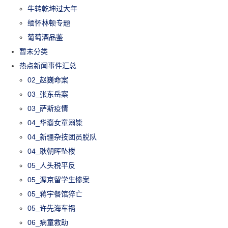
牛转乾坤过大年
缅怀林顿专题
葡萄酒品鉴
暂未分类
热点新闻事件汇总
02_赵巍命案
03_张东岳案
03_萨斯疫情
04_华裔女童溺毙
04_新疆杂技团员脱队
04_耿朝晖坠楼
05_人头税平反
05_渥京留学生惨案
05_蒋宇餐馆猝亡
05_许先海车祸
06_病童救助