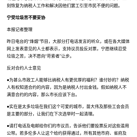
刻恢复为纳税人工作和解决因他们罢工引至市民不便的问题。
宁受垃圾苦不要妥协
本报记者整理
昨日电台的“烽烟”节目，大部分打电话发言的听众，或在各大媒体
网上发表意见的人士都表示，支持议员投反对票，宁愿继续忍受
垃圾之苦，决不愿向“苛索者”让步。
反对合约人士意见
●为甚么市政工人能够比纳税人有更优厚的福利？谁付钞的？纳税
人有权知道合约的内容，因为是纳税人付出金钱。假如纳税人不
满意合约的内容，那么市长应该下台。
●实在是太多垃圾在我们这个可爱的城市，苗大伟及那些工会会员
是主要的部分，让我们在下次选举时一起清理。
●请打电话及电邮给你们的市议员，告诉他们要投票反对这些滥用
公帑。若多伦多人让这个给约获得通过，所有其他市府、省府及