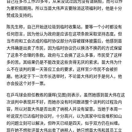
自己在多市工作20多年，从来没试过因为没有请病假，而可以作
为累积假期用。所以当苗大伟声言要除消这项福利时，他是十分
赞成及支持的。
陈先生称，自己开始送垃圾到临时收集站，要等一个小时都没有
任何怨言，因为他认为政府是应该在这项条款采取坚持态度。但
当市府和工会达成的临时协议部分内容被媒体披露后，他感到苗
大伟确是出卖了市民，因为临时协议仍以换汤不换药的方式保留
了这条不合理的条款。政府与工会搞了这么多事，市民受了这样
多的苦。其结果仍是不能改变这些贪得无厌的索求。苗大伟为什
么不在谈判的第一天答应工会的要求，这样至少市民不会被折
磨。他决定于下一次市长选举时，不论苗大伟的对手是何人，他
亦会投这个对手一票。
在乒乓球会担任教练的唐晖(见图)则表示，虽然她感到苗大伟在这
次谈判中表现并不好，而她亦没有时间跟进整个谈判的过程及内
容，所以对苗大伟是否出卖了纳税人并没有留意。当她于本周一
听说双方已达临时协议时，十分高兴，以为其家中垃圾堆积如山
的问题立刻可以解决，但昨天已经是四天，似乎双方仍在纠缠。
现在她不想批评苗大伟出卖了纳税人，她只想苗大伟和其员工立