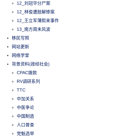
12_刘冠华分尸案
12_林俊遭肢解惨案
12_王立军薄熙来事件
13_南方周末风波
移民写照
网站更新
网络学堂
背景资料(政经社会)
CPAC拨款
RV调研系列
TTC
中加关系
中医争论
中国制造
人口普查
党魁选举