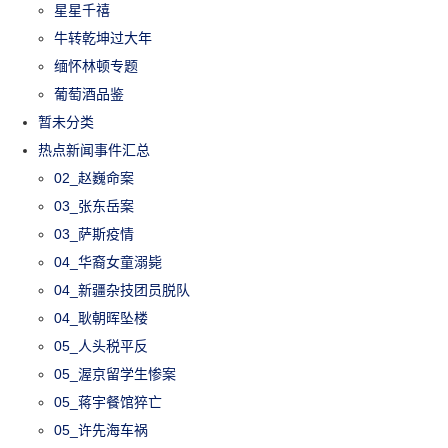
星星千禧
牛转乾坤过大年
缅怀林顿专题
葡萄酒品鉴
暂未分类
热点新闻事件汇总
02_赵巍命案
03_张东岳案
03_萨斯疫情
04_华裔女童溺毙
04_新疆杂技团员脱队
04_耿朝晖坠楼
05_人头税平反
05_渥京留学生惨案
05_蒋宇餐馆猝亡
05_许先海车祸