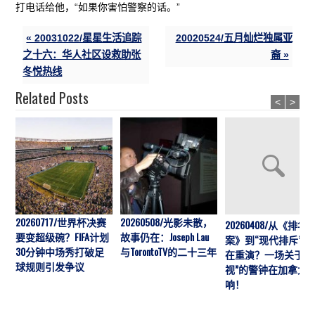
打电话给他，“如果你害怕警察的话。”
« 20031022/星星生活追踪
20020524/五月灿烂独属亚
之十六：华人社区设救助张
裔 »
冬悦热线
Related Posts
<
>
20260717/世界杯决赛
20260508/光影未散，
20260408/从《排华
要变超级碗？FIFA计划
故事仍在：Joseph Lau
案》到“现代排斥”历
30分钟中场秀打破足
与TorontoTV的二十三年
在重演？一场关于“
球规则引发争议
视”的警钟在加拿大
响！