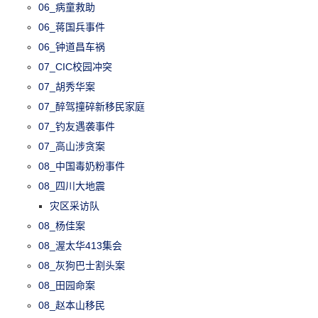
06_病童救助
06_蒋国兵事件
06_钟道昌车祸
07_CIC校园冲突
07_胡秀华案
07_醉驾撞碎新移民家庭
07_钓友遇袭事件
07_高山涉贪案
08_中国毒奶粉事件
08_四川大地震
灾区采访队
08_杨佳案
08_渥太华413集会
08_灰狗巴士割头案
08_田园命案
08_赵本山移民