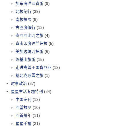
加东海洋四省游
(9)
北极纪行
(39)
南极探险
(8)
古巴度假行
(13)
密西西比河之旅
(4)
直击印度达兰萨拉
(5)
美加边境刀把游
(6)
落基山旅游
(15)
走进禽兽王国肯尼亚
(12)
魁北克冰雪之旅
(1)
时事政治
(37)
星星生活专题特刊
(84)
中国专刊
(12)
回望故乡
(10)
回首卅年
(11)
星星千禧
(21)