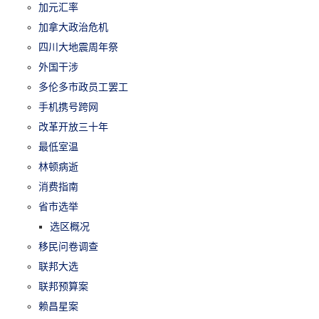
加元汇率
加拿大政治危机
四川大地震周年祭
外国干涉
多伦多市政员工罢工
手机携号跨网
改革开放三十年
最低室温
林顿病逝
消费指南
省市选举
选区概况
移民问卷调查
联邦大选
联邦预算案
赖昌星案