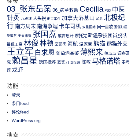
03_张东岳案
Cecilia
中医
06_病童救助
PS3
北极纪
针灸
加拿大落基山
人头税
九段线
刑事案件
加航
行
南方周末
卡车司机
南海争端
同一首歌
双重国籍
圣诞灯屋
张国焘
新疆杂技团员脱队
成吉思汗
摩托党
圣诞节
安省市选
林俊
林顿
熊猫
熊猫外交
海航
温家宝
最低工资
栾菊杰
王立军
薄熙来
白求恩
葡萄酒品鉴
薄瓜瓜
调查研
赖昌星
马格诺塔
跨国抚养
陈敏
究
软实力
麦考
邹至蕙
龙虾
莲
功能
登录
条目feed
评论feed
WordPress.org
搜索