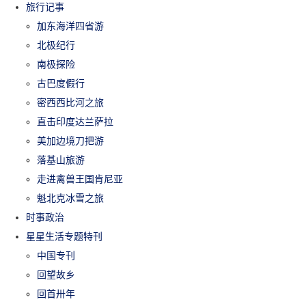
旅行记事
加东海洋四省游
北极纪行
南极探险
古巴度假行
密西西比河之旅
直击印度达兰萨拉
美加边境刀把游
落基山旅游
走进禽兽王国肯尼亚
魁北克冰雪之旅
时事政治
星星生活专题特刊
中国专刊
回望故乡
回首卅年