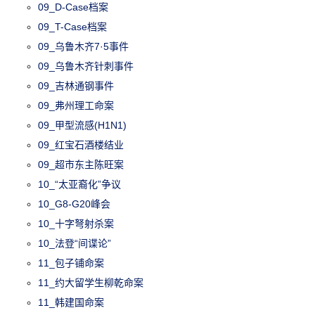
09_D-Case档案
09_T-Case档案
09_乌鲁木齐7·5事件
09_乌鲁木齐针刺事件
09_吉林通钢事件
09_弗州理工命案
09_甲型流感(H1N1)
09_红宝石酒楼结业
09_超市东主陈旺案
10_“太亚裔化”争议
10_G8-G20峰会
10_十字弩射杀案
10_法登“间谍论”
11_包子铺命案
11_约大留学生柳乾命案
11_韩建国命案