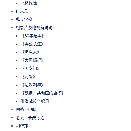
北极探险
白求恩
私立学校
纪录片及电视解说词
《30年纪事》
《再说长江》
《坦克人》
《大国崛起》
《天安门》
《河殇》
《达赖喇嘛》
《飘扬，共和国的旗帜》
淮海战役全纪录
网络与电脑
老太市长麦考莲
胡耀邦