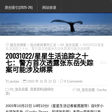
原创索引(2025-26)
网站收录
>
>
>
捷克佳博客
热点新闻事件汇总
03_张东岳案
20031022/星星
生活追踪之十七：警方首次透露张东岳失踪案可能涉及绑票
20031022/星星生活追踪之十
七：警方首次透露张东岳失踪
案可能涉及绑票
2003 年 10 月 22 日
0 Comments
jackjia
03_张东岳案
,
背景资料(政经社
03_张东岳案
,
Cecilia
会)
2003年10月22日 14时10分/（星星生活记者崔茜报导）自9岁小
女孩张东岳（Cecilia Zhang，前译张东悦）本周一早失踪以来，