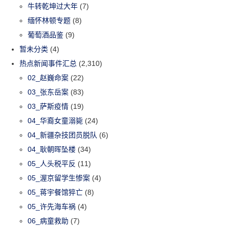
牛转乾坤过大年
(7)
缅怀林顿专题
(8)
葡萄酒品鉴
(9)
暂未分类
(4)
热点新闻事件汇总
(2,310)
02_赵巍命案
(22)
03_张东岳案
(83)
03_萨斯疫情
(19)
04_华裔女童溺毙
(24)
04_新疆杂技团员脱队
(6)
04_耿朝晖坠楼
(34)
05_人头税平反
(11)
05_渥京留学生惨案
(4)
05_蒋宇餐馆猝亡
(8)
05_许先海车祸
(4)
06_病童救助
(7)