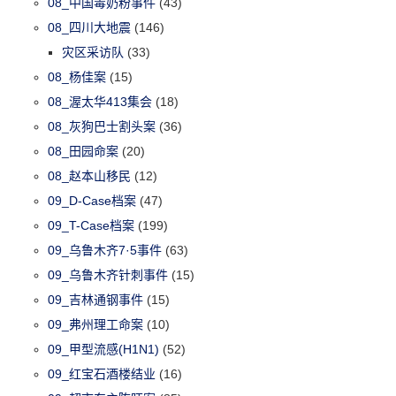
08_中国毒奶粉事件
(43)
08_四川大地震
(146)
灾区采访队
(33)
08_杨佳案
(15)
08_渥太华413集会
(18)
08_灰狗巴士割头案
(36)
08_田园命案
(20)
08_赵本山移民
(12)
09_D-Case档案
(47)
09_T-Case档案
(199)
09_乌鲁木齐7·5事件
(63)
09_乌鲁木齐针刺事件
(15)
09_吉林通钢事件
(15)
09_弗州理工命案
(10)
09_甲型流感(H1N1)
(52)
09_红宝石酒楼结业
(16)