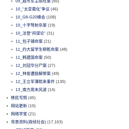
09_超市东主陈旺案
(85)
10_“太亚裔化”争议
(46)
10_G8-G20峰会
(108)
10_十字弩射杀案
(19)
10_法登“间谍论”
(31)
11_包子铺命案
(21)
11_约大留学生柳乾命案
(48)
11_韩建国命案
(50)
12_刘冠华分尸案
(27)
12_林俊遭肢解惨案
(49)
12_王立军薄熙来事件
(130)
13_南方周末风波
(14)
移民写照
(45)
网站更新
(10)
网络学堂
(21)
背景资料(政经社会)
(17,163)