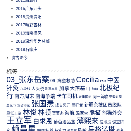
2011新疆行
2015广东汕头
2015贵州贵阳
2017精彩吉林
2019海南椰风
2019深圳华为总部
2019石家庄
谈古论今
标签
03_张东岳案
Cecilia
中医
06_病童救助
PS3
北极纪
针灸
加拿大落基山
人头税
九段线
刑事案件
加航
行
南方周末
卡车司机
南海争端
同一首歌
双重国籍
圣诞灯屋
张国焘
新疆杂技团员脱队
成吉思汗
摩托党
圣诞节
安省市选
林俊
林顿
熊猫
熊猫外交
海航
温家宝
最低工资
栾菊杰
王立军
薄熙来
白求恩
葡萄酒品鉴
薄瓜瓜
调查研
赖昌星
马格诺塔
跨国抚养
陈敏
究
软实力
麦考
邹至蕙