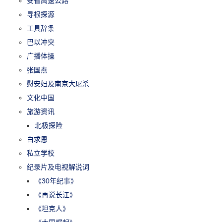
安省高速公路
寻根探源
工具辞条
巴以冲突
广播体操
张国焘
慰安妇及南京大屠杀
文化中国
旅游资讯
北极探险
白求恩
私立学校
纪录片及电视解说词
《30年纪事》
《再说长江》
《坦克人》