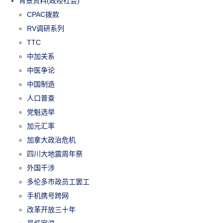
背景资料(政经社会)
CPAC拨款
RV调研系列
TTC
中加关系
中医争论
中国制造
人口普查
党魁选举
加元汇率
加拿大政治危机
四川大地震周年祭
外国干涉
多伦多市政员工罢工
手机携号跨网
改革开放三十年