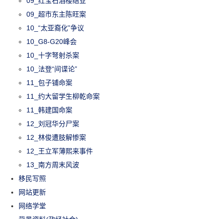
09_红宝石酒楼结业
09_超市东主陈旺案
10_“太亚裔化”争议
10_G8-G20峰会
10_十字弩射杀案
10_法登“间谍论”
11_包子铺命案
11_约大留学生柳乾命案
11_韩建国命案
12_刘冠华分尸案
12_林俊遭肢解惨案
12_王立军薄熙来事件
13_南方周末风波
移民写照
网站更新
网络学堂