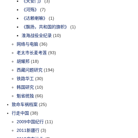
《天安门》
(3)
《河殇》
(7)
《达赖喇嘛》
(1)
《飘扬，共和国的旗帜》
(1)
淮海战役全纪录
(10)
网络与电脑
(36)
老太市长麦考莲
(93)
胡耀邦
(18)
西藏问题研究
(194)
铁路华工
(30)
韩国研究
(10)
魁省统独
(66)
致命车祸档案
(25)
行走中国
(38)
2009中国纪行
(11)
2011新疆行
(3)