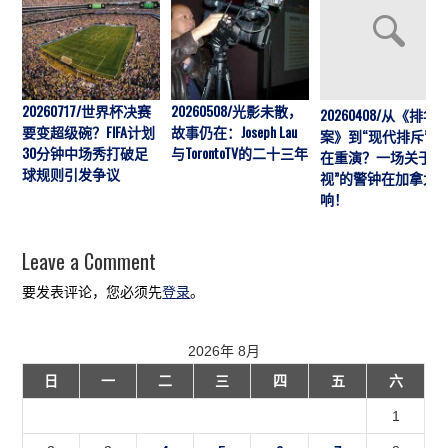
20260717/世界杯决赛
20260508/光影未散，
20260408/从《排华
要变超级碗？FIFA计划
故事仍在：Joseph Lau
案》到“现代排斥”历
30分钟中场秀打破足
与TorontoTV的二十三年
在重演？一场关于“
球规则引发争议
视”的警钟在加拿大
响！
Leave a Comment
要发表评论，您必须先
登录
。
2026年 8月
日
一
二
三
四
五
六
1