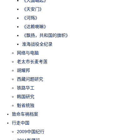
《大国崛起》
《天安门》
《河殇》
《达赖喇嘛》
《飘扬，共和国的旗帜》
淮海战役全纪录
网络与电脑
老太市长麦考莲
胡耀邦
西藏问题研究
铁路华工
韩国研究
魁省统独
致命车祸档案
行走中国
2009中国纪行