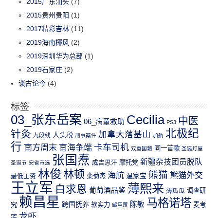
2015广东汕头
(7)
2015贵州贵阳
(1)
2017精彩吉林
(11)
2019海南椰风
(2)
2019深圳华为总部
(1)
2019石家庄
(2)
谈古论今
(4)
标签
03_张东岳案
Cecilia
中医
06_病童救助
PS3
北极纪
针灸
加拿大落基山
人头税
九段线
刑事案件
加航
行
南方周末
卡车司机
南海争端
同一首歌
双重国籍
圣诞灯屋
张国焘
新疆杂技团员脱队
成吉思汗
摩托党
圣诞节
安省市选
林俊
林顿
熊猫
熊猫外交
海航
温家宝
最低工资
栾菊杰
王立军
薄熙来
白求恩
葡萄酒品鉴
薄瓜瓜
调查研
赖昌星
马格诺塔
跨国抚养
陈敏
究
软实力
麦考
邹至蕙
龙虾
莲