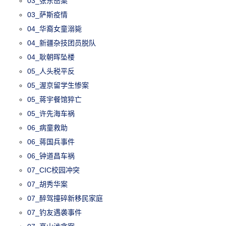
03_张东岳案
03_萨斯疫情
04_华裔女童溺毙
04_新疆杂技团员脱队
04_耿朝晖坠楼
05_人头税平反
05_渥京留学生惨案
05_蒋宇餐馆猝亡
05_许先海车祸
06_病童救助
06_蒋国兵事件
06_钟道昌车祸
07_CIC校园冲突
07_胡秀华案
07_醉驾撞碎新移民家庭
07_钓友遇袭事件