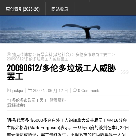
原创索引(2025-26)
网站收录
>
>
>
捷克佳博客
背景资料(政经社会)
多伦多市政员工罢工
20090612/多伦多垃圾工人威胁罢工
20090612/多伦多垃圾工人威胁
罢工
2009 年 06 月 12 日
0 Comments
jackjia
多伦多市政员工罢工
,
背景资料
(政经社会)
明报/代表多市6000多名户外工人的加拿大公共雇员工会416分会
主席弗格森(Mark Ferguson)表示，一旦与市府的谈判在本月22日
前无法达成协议，罢工最终发生，不但多市的垃圾收集是一大问