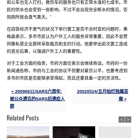
和公车也无人打扫，救伤车的服务也只有正常水准的七成半。市
民的供水也会受到一些影响，不过不会出现完全断水的情况，否
则厕所就会臭气熏天。”
在回答经济不景气的状况下举行罢工是否不合时宜的问题时，弗
格森表示，多市市民认为户外工人的服务非常重要，因此不会赞
同像私营企业那样采取裁员削支的行动。他更举出前次罢工造成
的恶劣后果，以强调户外工人的重要性。
对于工会方面的指责，市府方面仅表示会继续商谈。市府的一份
新闻通告称，市府与工会的协议不但要对雇员公平，也要考虑到
多市的市民是否能够承受得起，而且还要具备一定的灵活性。
« 20090611/SARS六周年:
20020524/五月灿烂独属亚
被公众遗忘的SARS后遗症人
裔 »
群
Related Posts
<
>