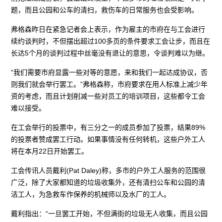
题，而且公园和公车的清扫，救伤车的日常服务也会受影响。
弗格森昨日在紧急记者会上表示，作为雇主的市府在与工会进行
续约谈判时，不但摆出超过100多页的条件要求工会让步，而且在
长达5个月的谈判过程中丝毫没有退让的意思，令谈判难以为继。
“我们需要市府显露一些对等的意愿，来和我们一起达成协议，否
则我们就会举行罢工。”弗格森称，市府要求在用人标准上减少年
资的考虑，而且计划削减一些对员工的培训项目，这些都令工会
难以接受。
在工会举行的投票中，有三分之一的成员参加了投票，结果89%
的投票者赞成罢工行动。如果事情没有任何转机，这些户外工人
将在本月22日开始罢工。
工会传讯人员戴利(Pat Daley)称，多市的户外工人服务的范围很
广泛，除了大家都知道的垃圾收集外，还有清扫公车和公园的清
洁工人，为急救车作保养的机械师以及水厂的工人。
戴利指出：“一旦罢工开始，不但满街的垃圾无人收集，而且公园