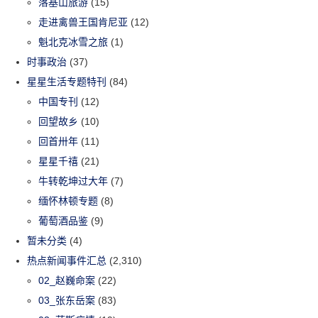
落基山旅游
(15)
走进禽兽王国肯尼亚
(12)
魁北克冰雪之旅
(1)
时事政治
(37)
星星生活专题特刊
(84)
中国专刊
(12)
回望故乡
(10)
回首卅年
(11)
星星千禧
(21)
牛转乾坤过大年
(7)
缅怀林顿专题
(8)
葡萄酒品鉴
(9)
暂未分类
(4)
热点新闻事件汇总
(2,310)
02_赵巍命案
(22)
03_张东岳案
(83)