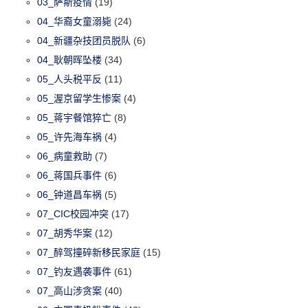
03_萨斯疫情
(19)
04_华裔女童溺毙
(24)
04_新疆杂技团员脱队
(6)
04_耿朝晖坠楼
(34)
05_人头税平反
(11)
05_渥京留学生惨案
(4)
05_蒋宇餐馆猝亡
(8)
05_许先海车祸
(4)
06_病童救助
(7)
06_蒋国兵事件
(6)
06_钟道昌车祸
(5)
07_CIC校园冲突
(17)
07_胡秀华案
(12)
07_醉驾撞碎新移民家庭
(15)
07_钓友遇袭事件
(61)
07_高山涉贪案
(40)