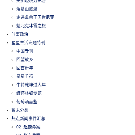
美加边境刀把游
落基山旅游
走进禽兽王国肯尼亚
魁北克冰雪之旅
时事政治
星星生活专题特刊
中国专刊
回望故乡
回首卅年
星星千禧
牛转乾坤过大年
缅怀林顿专题
葡萄酒品鉴
暂未分类
热点新闻事件汇总
02_赵巍命案