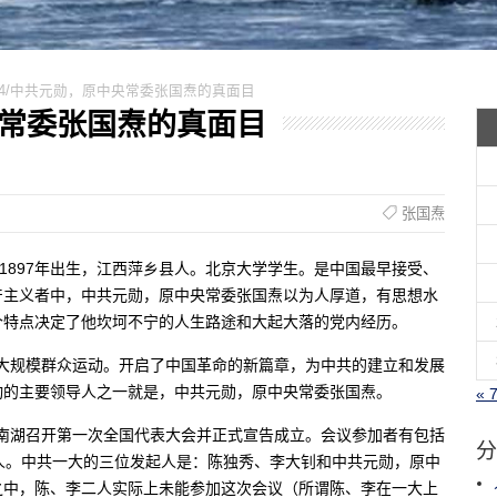
0214/中共元勋，原中央常委张国焘的真面目
中央常委张国焘的真面目
张国焘
焘，1897年出生，江西萍乡县人。北京大学学生。是中国最早接受、
产主义者中，中共元勋，原中央常委张国焘以为人厚道，有思想水
个特点决定了他坎坷不宁的人生路途和大起大落的党内经历。
帜的大规模群众运动。开启了中国革命的新篇章，为中共的建立和发展
动的主要领导人之一就是，中共元勋，原中央常委张国焘。
« 
嘉定南湖召开第一次全国代表大会并正式宣告成立。会议参加者有包括
分
人。中共一大的三位发起人是：陈独秀、李大钊和中共元勋，原中
之中，陈、李二人实际上未能参加这次会议（所谓陈、李在一大上