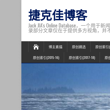
捷克佳博客
Jack JIA's Online Data
录部分文章仅在于提供多方视角，并不代表博主观
博主素描
原创摘选
原创索引(20
原创索引(2015-16)
原创索引(2017-18)
原创