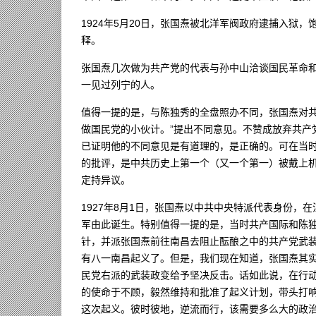
1924年5月20日，张国焘被北洋军阀政府逮捕入狱
释。
张国焘几次做为共产党的代表与孙中山洽谈国民革命
一见过列宁的人。
值得一提的是，与陈独秀的全盘照办不同，张国焘对共
做国民党的小伙计。”提出不同意见。不赞成放弃共产
已证明他的不同意见是有道理的，是正确的。可在当
的批评，是中共历史上第一个（又一个第一）被戴上
定持异议。
1927年8月1日，张国焘以中共中央特派代表身份
军由此诞生。特别值得一提的是，当时共产国际和陈
针，并派张国焘前往南昌去阻止酝酿之中的共产党武
有八一南昌起义了。但是，我们现在知道，张国焘其
民党右派的武装政变给予坚决反击。话如此说，在行
的使命于不顾，毅然维持和批准了起义计划，带头打
这次起义。彼时彼地，逆流而行，该需要多么大的政