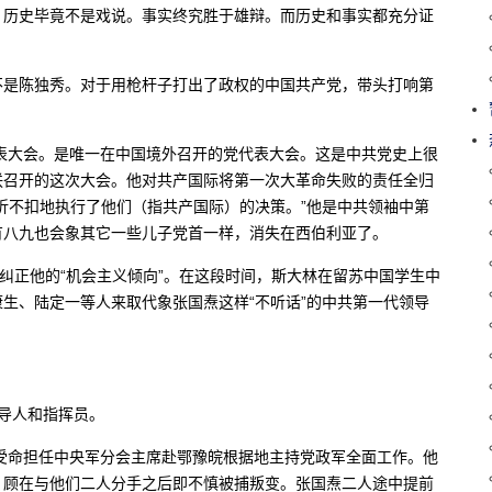
。历史毕竟不是戏说。事实终究胜于雄辩。而历史和事实都充分证
不是陈独秀。对于用枪杆子打出了政权的中国共产党，带头打响第
代表大会。是唯一在中国境外召开的党代表大会。这是中共党史上很
联召开的这次大会。他对共产国际将第一次大革命失败的责任全归
折不扣地执行了他们（指共产国际）的决策。”他是中共领袖中第
有八九也会象其它一些儿子党首一样，消失在西伯利亚了。
，纠正他的“机会主义倾向”。在这段时间，斯大林在留苏中国学生中
生、陆定一等人来取代象张国焘这样“不听话”的中共第一代领导
。
导人和指挥员。
焘受命担任中央军分会主席赴鄂豫皖根据地主持党政军全面工作。他
。顾在与他们二人分手之后即不慎被捕叛变。张国焘二人途中提前