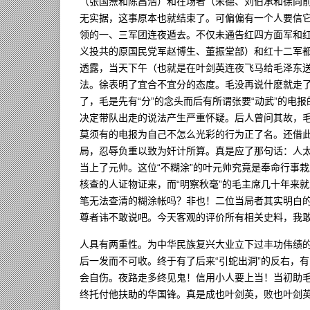
（张国焘和陈昌浩）和在场者（朱德、刘伯承和徐向
无实据，这事原本也就结束了。可偏偏有一个人要信
领的一、三军团连夜遁去。不仅未通告红四方面军和
义投共的原国民党军赵博生、董振堂部）和红十二军
透露，当天下午（也就是在叶剑英连夜飞马给毛泽东
法。徐表明了宜合不宜分的态度。毛没再说什麽就走
了，毛是先有“分”的念头而后有所谓张要“动武”的
决定带队出走的说法产生严重怀疑。后人曾问其故，
莫须有的电报为自己不怎么光彩的行为正了名。还借
局，忍辱负重以致为奸计所算。真是应了那句话：人太
当上了元帅。这位“不糊涂”的叶元帅究竟是奉命行事
核查的人证物证来，而“明察秋毫”的毛主席几十年来
笔无法查清的糊涂帐吗？非也！二位当局者其实明白
尊者讳不敢说吧。今天客观的评价所有相关史料，我敢
人具有两重性。为中华民族复兴大业立下过丰功伟绩的
后一发而不可收。终于有了后来“引蛇出洞”的反右，
会自伤。夜路走多终见鬼！信用小人要上当！当初助
终托付他扶助的华国锋。真是成也叶剑英，败也叶剑