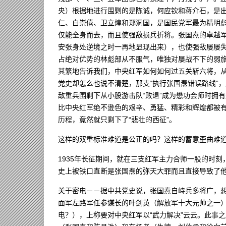
央）根据地进行围剿的是陈诚，何应钦和蒋介石，是
仁、白崇僖、卫立煌和郑洞国，是国民党军最为精明
仅能全身而去，而且使强敌损兵折将。张国焘的卓越
安张身处逆境之时一再地显现出来），也使强敌屡屡失
占绝对优势的林彪部从不服气，唯独对屡战不下的弱
其繁地告诉我们，中央红军如何如何过五关斩六将，
党史却怎么也说不清楚，那支“执行张国焘错误路线”
敌重兵围剿下从小股游击队“败退”成为懋功会师时拥
比中央红军绝不逊色的艰辛、勇猛、精彩和辉煌都被
历程，竟然就只剩下了“悲壮的西征”。
这样的双重标准难道是公正的吗？这样的蓄意歪曲难
1935年长征期间，就在三支红军主力合师一股的时刻
史上被铁口直断是张国焘的弥天大罪而且直接导致了
关于密电－－据中共党史说，张国焘自峙兵多将广，
面军左路军任参谋长的叶剑英（解放军十大元帅之一
电？），上称要对中央红军以“武力解决”云云。此事