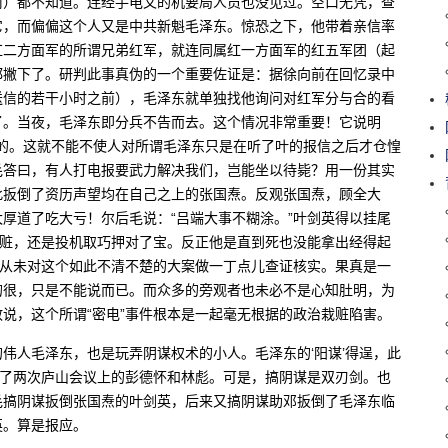
前）都不知道。连经手电文的机要局人员也没见过。空口无凭，查
它，而偏偏这个人又是中共新魁毛泽东。惊恐之下，他带着亲信率
红二方面军的所谓兄弟红军，就连同属红一方面军的红五军团（起
都撇下了。研判此事真伪的一个重要佐证是：据徐向前在回忆录中
送信的若干小时之前），毛泽东就单独找他询问对红军分与合的看
了。当夜，毛泽东即分兵不告而去。这个情况非常重要！它说明
电报的。这就不能不使人对所谓毛泽东只是在听了叶的报信之后才仓惶
毛答曰，有人打电报要武力解决我们，岂能坐以待毙？用一份其实
此扳倒了资历声望均在自己之上的张国焘。反观张国焘，顾全大
厚道了吃大亏！尔后毛说：“吕端大事不糊涂。”叶剑英得以挂尾
栽赃，还是投机取巧押对了宝。反正他是直到死也没能拿出经得起
就从未对这个如此不清不楚的大案做一丁点儿查证核实。果真是一
的很，只是不能说而已。而众多的旁观者也未必不是心知肚明，为
说，这个所谓“密电”事件根本是一起毫无根据的政治栽赃陷害。
伟人毛泽东，也是玩弄阴谋权术的小人。毛泽东的‘阳谋’得逞，此
有了两次庐山会议上的彭德怀和林彪。可是，搞阴谋是双刃剑。也
毛搞阴谋扳倒张国焘的叶剑英，后来又搞阴谋助邓扳倒了毛泽东临
英。算是报应。