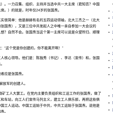
造）。一力召集、组织、主持并当选中共一大主席（君知否？中国
席。）的就是，时年仅24岁的张国焘。
其实很简单：他是赫赫有名的五四运动领袖，北大三杰之一（北大
和张国焘），又是三位中共发起人之中唯一亲自参加一大会议的
人想？自然不会。张国焘当这个第一主席可以说是众望所归、顺理
：“这个党是你创建的，你不能离开啊！”
三人核心领导。他们是：陈独秀（书记）、李达（宣传）和，张国
员。
愧者应是张国焘。
解放军的创建人。
京汉路矿工人大罢工。在党内主要负责组织和工运工作的张国焘，做了
区和车站，向工人们宣传马列主义，建立工人俱乐部，再把这些俱
中国工人运动。中国工运始于中共，中共工运始于张国焘。说他是
国焘。