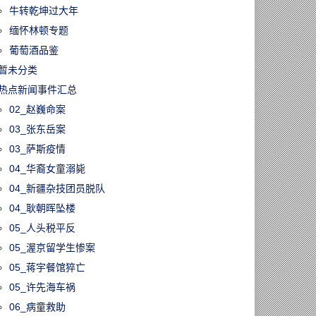
牛转乾坤过大年
缅怀林顿专题
葡萄酒品鉴
暂未分类
热点新闻事件汇总
02_赵巍命案
03_张东岳案
03_萨斯疫情
04_华裔女童溺毙
04_新疆杂技团员脱队
04_耿朝晖坠楼
05_人头税平反
05_渥京留学生惨案
05_蒋宇餐馆猝亡
05_许先海车祸
06_病童救助