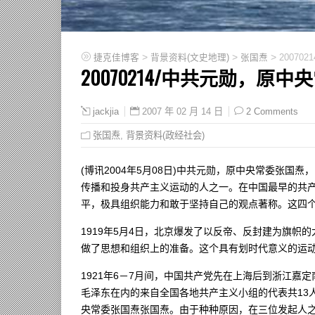
>
>
>
捷克佳博客
背景资料(文史地理)
张国焘
2007
20070214/中共元勋，原
2007 年 02 月 14 日
2 Comments
jackjia
张国焘
,
背景资料(政经社会)
(博讯2004年5月08日)中共元勋，原中央常委张国
传播和投身共产主义运动的人之一。在中国最早的共
平，极具组织能力和敢于坚持自己的观点著称。这四
1919年5月4日，北京爆发了以反帝、反封建为旗
做了思想和组织上的准备。这个具有划时代意义的运
1921年6－7月间，中国共产党先在上海后到浙江
毛泽东在内的来自全国各地共产主义小组的代表共13
央常委张国焘张国焘。由于种种原因，在三位发起人