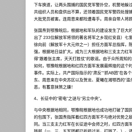
下车换道，让两头围捕的国民党军警扑空，机警地躲
共组织人员和盘供出不算，还领着国民党军警四处搜
大批党员被害。连周恩来都险遭毒手。周亲自带人将
张国焘到鄂豫皖后，根据地和军队的建设发生了巨大
出了 233位解放军将领的著名将军之乡现红安县）
徐向前（解放军十大元帅之一）担任方面军总指挥，
强，根据地日益扩大。成为三大根据地和三支主力红
得“跟着张主席，天天打胜仗”的歌谣。由于众所周知
如何，鄂豫皖根据地和红四方面军发展最辉煌的这个时
事件。实际上，共产国际指示的“肃反”“抓AB团”在
东、周恩来在中央苏区以及贺龙、夏曦在湘鄂西的“滥
恶，有蓄意抹煞之嫌！
4、长征中的“密电”之谜与“另立中央”。
与中央根据地相同，鄂豫皖根据地也成功地打破了国
的包围下，张国焘指挥着红四方面军不与绝对优势之
同。当三支主力红军在长征途中会师之时，红四方面
残部（一、三、五军团都已折损过半，打残了。）。