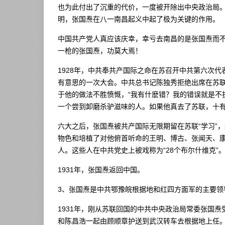
也为此付出了沉重的代价，一度被开除出中央政治局
明，张国焘在八一南昌起义中起了极为关键的作用。
中国共产党人真应该庆幸，幸亏去南昌的是张国焘而
一枪的张国焘，功莫大焉！
1928年，中共奉共产国际之命在苏召开中共第六次
有意思的一次大会。中共总书记陈独秀拒绝出席在苏
于他的做法不胜愤慨，“我有什麽错？我的错误就是不
一个尝到卸磨杀驴滋味的人。如果他真去了苏联，十
六大之后，张国焘被共产国际无限期留在苏联“学习”
物色和培植了对他俯首听命的王明、博古、张闻天、康
人。这些人在中共党史上被戏称为“28个布尔什维克”
1931年，张国焘返回中国。
3、张国焘是中共鄂豫皖根据地和红四方面军的主要领
1931年，刚从苏联回国的中共中央政治局常委张国
和陈昌浩一起由顾顺章护送到武汉转车去根据地上任