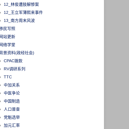
12_林俊遭肢解惨案
12_王立军薄熙来事件
13_南方周末风波
移民写照
网站更新
网络学堂
背景资料(政经社会)
CPAC拨款
RV调研系列
TTC
中加关系
中医争论
中国制造
人口普查
党魁选举
加元汇率