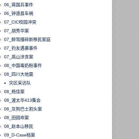
06_蒋国兵事件
06_钟道昌车祸
07_CIC校园冲突
07_胡秀华案
07_醉驾撞碎新移民家庭
07_钓友遇袭事件
07_高山涉贪案
08_中国毒奶粉事件
08_四川大地震
灾区采访队
08_杨佳案
08_渥太华413集会
08_灰狗巴士割头案
08_田园命案
08_赵本山移民
09_D-Case档案