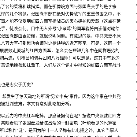
出了名的菜将和瞎指挥。而在鄂豫皖方面与张国焘交手的是李宗
彪悍的几个将领。张国焘率部在绝对优势敌军的重重包围之中，不
军事才能不仅受到红四方面军指战员的衷心拥护和爱戴（这点在延
手，徒唤奈何。目中无人外号“小诸葛”的国军骁将白崇僖对输给
旅张国焘部由衷赞佩，就很说明问题。有意思的是，中共党史不厌
从八万大军打到懋功会师时少枪缺弹的近万残军。可是，这同一个
，屡屡败走麦城的红四方面军，怎么会在短短几年中在同样恶劣的
有炮兵连，机枪营和骑兵团的八万雄师！可以想见，这其中有多少
有意识地掩盖和抹煞了。人们从这个党史中得知的红四方面军战斗
道也是忠实于历史？
，却发生了惊天动地的所谓“另立中央”事件。因为这件事在中共党
他被批判整肃，本文有意对此略加分析。
想以武力将中央红军吃掉。那麽证据何在呢？据说中央派驻红四方
）亲眼看见了张国焘发给陈昌浩的一封密电（叶能看见的也算密
之所以称作“谜”，是因为除叶一人坚称有此电报之外，其它当事人