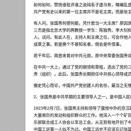
如何如何，赞扬谁批评谁之说纯系子虚乌有，瞎编乱
共产党有史以来的第一位主席并不是毛主席，而是张主
有人问，张国焘何德何能，凭什麽当一大主席？原因
三杰是指北京大学的两教授一学生：陈独秀、李大钊
人。试问，有此人在，主持人和主席之位，可会作他
成章之事。若是换个不甚知名者，倒会是件怪事。
若干年后，周恩来曾对中共元勋，原中央常委张国焘说
在中共一大上，通过了党的纲领和章程，选出了党的
焘（组织）。此后，张国焘长期担任中共核心领导成
据史凭心而论，中国共产党创建人的名份，最当之无
2、张国焘是中共早期的主要领导人之一，是中国人民
1923年2月7日，张国焘主持和领导了震惊中外的
大量艰巨的发动和组织群众的工作。他深入一个个矿
乐部联合成工人协会以至总工会，从无到有地开创了
中国工运第一人似不为过。中国工运史不应该忘记张