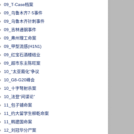
09_T-Case档案
09_乌鲁木齐7·5事件
09_乌鲁木齐针刺事件
09_吉林通钢事件
09_弗州理工命案
09_甲型流感(H1N1)
09_红宝石酒楼结业
09_超市东主陈旺案
10_“太亚裔化”争议
10_G8-G20峰会
10_十字弩射杀案
10_法登“间谍论”
11_包子铺命案
11_约大留学生柳乾命案
11_韩建国命案
12_刘冠华分尸案