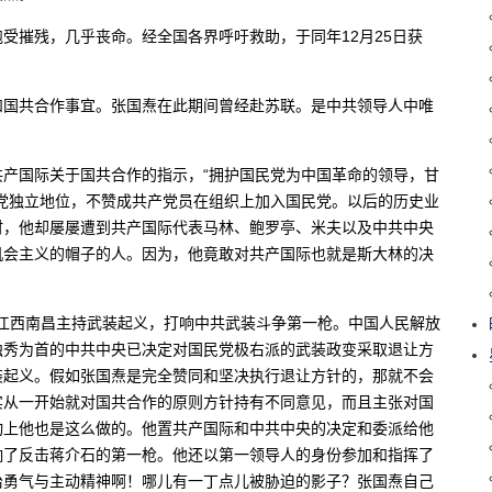
，饱受摧残，几乎丧命。经全国各界呼吁救助，于同年12月25日获
和国共合作事宜。张国焘在此期间曾经赴苏联。是中共领导人中唯
产国际关于国共合作的指示，“拥护国民党为中国革命的领导，甘
党独立地位，不赞成共产党员在组织上加入国民党。以后的历史业
时，他却屡屡遭到共产国际代表马林、鲍罗亭、米夫以及中共中央
机会主义的帽子的人。因为，他竟敢对共产国际也就是斯大林的决
，在江西南昌主持武装起义，打响中共武装斗争第一枪。中国人民解放
独秀为首的中共中央已决定对国民党极右派的武装政变采取退让方
装起义。假如张国焘是完全赞同和坚决执行退让方针的，那就不会
实从一开始就对国共合作的原则方针持有不同意见，而且主张对国
动上他也是这么做的。他置共产国际和中共中央的决定和委派给他
响了反击蒋介石的第一枪。他还以第一领导人的身份参加和指挥了
治勇气与主动精神啊！哪儿有一丁点儿被胁迫的影子？张国焘自己