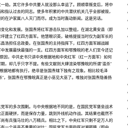
过一劫。其它许多中共要人就没那么幸运了。顾顺章叛变后，将中
捕和指认过去的同志。使多年积累的中共潜伏机关几乎全部被毁，
顾的在沪家属八人灭门而尽。成为当时轰动新闻。这是另话。
的变化和发展。张国焘将红军游击队加以整组，在湖北黄安县（即
七里坪建立了红四方面军。他慧眼识英，破格提拔当时仅为副军长的
陈昌浩担任总政委。在张国焘的主持指挥下，红四方面军越战越
军中发展最快最强的一支。红四方面军和鄂豫皖的老人们至今还记
的原因，中共史书只讲中央根据地和中央红军（红一方面军）如何
期，却几乎只字不提。有些文献则大肆渲染鄂豫皖的所谓“滥杀”
各个根据地都有执行，绝非是张国焘辖下独有之现象。相比较毛泽
杀”，张国焘在鄂豫皖真正是小巫见大巫了。唯独对张国焘隐善扬
民党军的多次围剿。与中央根据地不同的是，在国民党军堡垒战术
敌正面硬拼，而是保存力量，跳到外线机动作战。其结果也截然不
军尚有兵强马壮的八万精兵。相比之下，中央红军只剩不足万人的
还有一个并非不重要的对比：国民党军方面指挥对湘鄂赣（即中