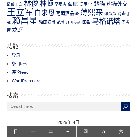
林俊
林顿
熊猫
熊猫外交
海航
温家宝
最低工资
栾菊杰
王立军
薄熙来
白求恩
葡萄酒品鉴
薄瓜瓜
调查研
赖昌星
马格诺塔
跨国抚养
陈敏
究
软实力
麦考
邹至蕙
龙虾
莲
功能
登录
条目feed
评论feed
WordPress.org
搜索
2026年 4月
日
一
二
三
四
五
六