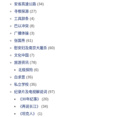
安省高速公路
(34)
寻根探源
(27)
工具辞条
(4)
巴以冲突
(8)
广播体操
(3)
张国焘
(61)
慰安妇及南京大屠杀
(60)
文化中国
(7)
旅游资讯
(78)
北极探险
(6)
白求恩
(35)
私立学校
(35)
纪录片及电视解说词
(97)
《30年纪事》
(20)
《再说长江》
(34)
《坦克人》
(1)