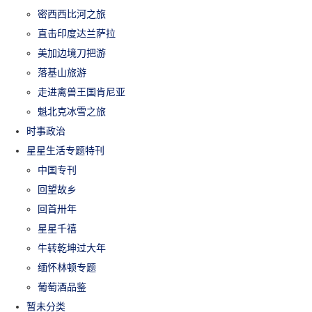
密西西比河之旅
直击印度达兰萨拉
美加边境刀把游
落基山旅游
走进禽兽王国肯尼亚
魁北克冰雪之旅
时事政治
星星生活专题特刊
中国专刊
回望故乡
回首卅年
星星千禧
牛转乾坤过大年
缅怀林顿专题
葡萄酒品鉴
暂未分类