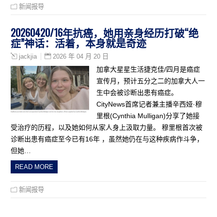
新闻报导
20260420/16年抗癌，她用亲身经历打破“绝
症”神话：活着，本身就是奇迹
2026 年 04 月 20 日
jackjia
加拿大星星生活捷克佳/四月是癌症
宣传月，预计五分之二的加拿大人一
生中会被诊断出患有癌症。
CityNews首席记者兼主播辛西娅·穆
里根(Cynthia Mulligan)分享了她接
受治疗的历程，以及她如何从家人身上汲取力量。 穆里根首次被
诊断出患有癌症至今已有16年 ，虽然她仍在与这种疾病作斗争，
但她…
READ MORE
新闻报导