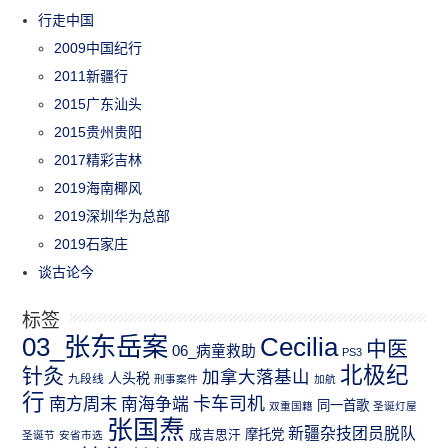
行走中国
2009中国纪行
2011新疆行
2015广东汕头
2015贵州贵阳
2017精彩吉林
2019海南椰风
2019深圳华为总部
2019石家庄
谈古论今
标签
03_张东岳案
Cecilia
中医
06_病童救助
PS3
北极纪
针灸
加拿大落基山
人头税
九段线
刑事案件
加航
行
南方周末
卡车司机
南海争端
同一首歌
双重国籍
圣诞灯屋
张国焘
新疆杂技团员脱队
成吉思汗
摩托党
圣诞节
安省市选