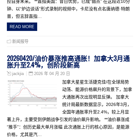
控自身未来。 **直指美国：昔日优势，已成“弱点” 在这段近10分
钟、以“炉边谈话”形式录制的视频中，卡尼没有点名唐纳德·特朗
普，但言辞直指…
READ MORE
新闻报导
20260420/油价暴涨推高通胀！加拿大3月通
胀升至2.4%，创阶段新高
2026 年 04 月 20 日
jackjia
加拿大星星生活捷克佳/在全球局势
动荡、能源价格飙升的背景下，加拿
大通胀再次出现明显反弹。 加拿大
统计局最新数据显示，2026年3月，
全国年通胀率升至2.4%，较上月显
著上升，主要受到伊朗战争引发的油价飙升影响。 **油价暴涨成
“推手”：创历史最大单月涨幅 此次通胀上行的核心原因，是能源
价格，尤其是汽…