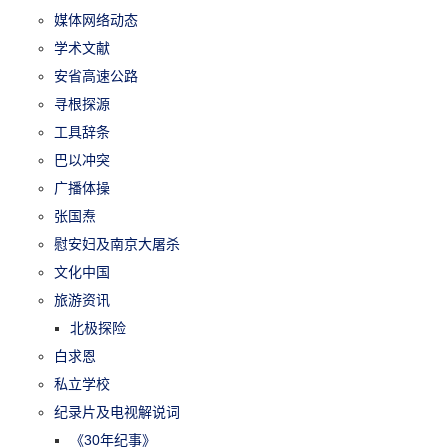
媒体网络动态
学术文献
安省高速公路
寻根探源
工具辞条
巴以冲突
广播体操
张国焘
慰安妇及南京大屠杀
文化中国
旅游资讯
北极探险
白求恩
私立学校
纪录片及电视解说词
《30年纪事》