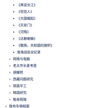
《再说长江》
《坦克人》
《大国崛起》
《天安门》
《河殇》
《达赖喇嘛》
《飘扬，共和国的旗帜》
淮海战役全纪录
网络与电脑
老太市长麦考莲
胡耀邦
西藏问题研究
铁路华工
韩国研究
魁省统独
致命车祸档案