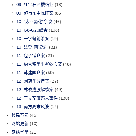
09_红宝石酒楼结业
(16)
09_超市东主陈旺案
(85)
10_“太亚裔化”争议
(46)
10_G8-G20峰会
(108)
10_十字弩射杀案
(19)
10_法登“间谍论”
(31)
11_包子铺命案
(21)
11_约大留学生柳乾命案
(48)
11_韩建国命案
(50)
12_刘冠华分尸案
(27)
12_林俊遭肢解惨案
(49)
12_王立军薄熙来事件
(130)
13_南方周末风波
(14)
移民写照
(45)
网站更新
(10)
网络学堂
(21)