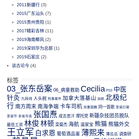
2011新疆行
(3)
2015广东汕头
(7)
2015贵州贵阳
(1)
2017精彩吉林
(11)
2019海南椰风
(2)
2019深圳华为总部
(1)
2019石家庄
(2)
谈古论今
(4)
标签
03_张东岳案
Cecilia
中医
06_病童救助
PS3
北极纪
针灸
加拿大落基山
人头税
九段线
刑事案件
加航
行
南方周末
卡车司机
南海争端
同一首歌
双重国籍
圣诞灯屋
张国焘
新疆杂技团员脱队
成吉思汗
摩托党
圣诞节
安省市选
林俊
林顿
熊猫
熊猫外交
海航
温家宝
最低工资
栾菊杰
王立军
薄熙来
白求恩
葡萄酒品鉴
薄瓜瓜
调查研