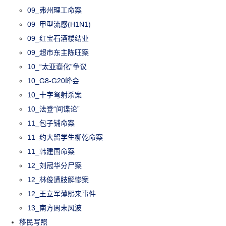
09_弗州理工命案
09_甲型流感(H1N1)
09_红宝石酒楼结业
09_超市东主陈旺案
10_“太亚裔化”争议
10_G8-G20峰会
10_十字弩射杀案
10_法登“间谍论”
11_包子铺命案
11_约大留学生柳乾命案
11_韩建国命案
12_刘冠华分尸案
12_林俊遭肢解惨案
12_王立军薄熙来事件
13_南方周末风波
移民写照