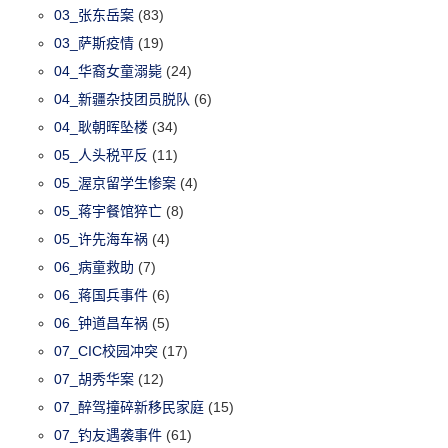
03_张东岳案
(83)
03_萨斯疫情
(19)
04_华裔女童溺毙
(24)
04_新疆杂技团员脱队
(6)
04_耿朝晖坠楼
(34)
05_人头税平反
(11)
05_渥京留学生惨案
(4)
05_蒋宇餐馆猝亡
(8)
05_许先海车祸
(4)
06_病童救助
(7)
06_蒋国兵事件
(6)
06_钟道昌车祸
(5)
07_CIC校园冲突
(17)
07_胡秀华案
(12)
07_醉驾撞碎新移民家庭
(15)
07_钓友遇袭事件
(61)