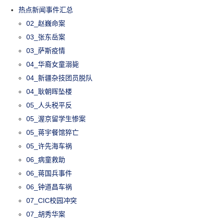
热点新闻事件汇总
02_赵巍命案
03_张东岳案
03_萨斯疫情
04_华裔女童溺毙
04_新疆杂技团员脱队
04_耿朝晖坠楼
05_人头税平反
05_渥京留学生惨案
05_蒋宇餐馆猝亡
05_许先海车祸
06_病童救助
06_蒋国兵事件
06_钟道昌车祸
07_CIC校园冲突
07_胡秀华案