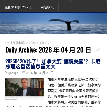
原创索引(2025-26)
网站收录
>
>
>
捷克佳博客
2026
4月
20
Daily Archive:
2026 年 04 月 20 日
20250420/炸了！加拿大要“摆脱美国”？卡尼
总理这番话信息量太大
2026 年 04 月 20 日
jackjia
加拿大星星生活捷克佳/在全球局势
动荡、加美关系趋紧之际，加拿大总
理马克·卡尼周日向全国发表视频讲
话，释放出一个明确而强烈的信号：
加拿大将减少对美国的依赖，重新掌