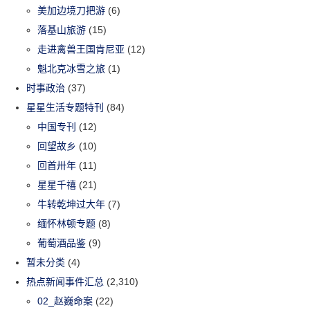
美加边境刀把游
(6)
落基山旅游
(15)
走进禽兽王国肯尼亚
(12)
魁北克冰雪之旅
(1)
时事政治
(37)
星星生活专题特刊
(84)
中国专刊
(12)
回望故乡
(10)
回首卅年
(11)
星星千禧
(21)
牛转乾坤过大年
(7)
缅怀林顿专题
(8)
葡萄酒品鉴
(9)
暂未分类
(4)
热点新闻事件汇总
(2,310)
02_赵巍命案
(22)