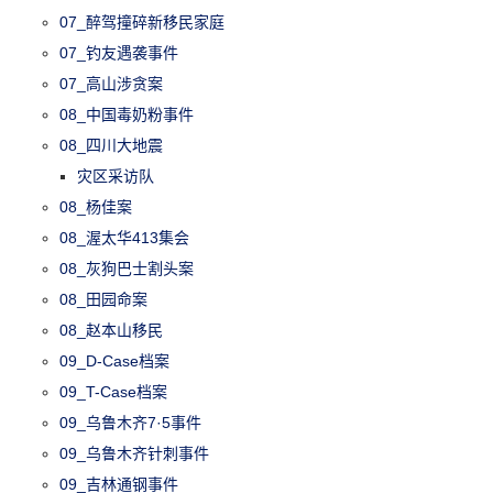
07_醉驾撞碎新移民家庭
07_钓友遇袭事件
07_高山涉贪案
08_中国毒奶粉事件
08_四川大地震
灾区采访队
08_杨佳案
08_渥太华413集会
08_灰狗巴士割头案
08_田园命案
08_赵本山移民
09_D-Case档案
09_T-Case档案
09_乌鲁木齐7·5事件
09_乌鲁木齐针刺事件
09_吉林通钢事件