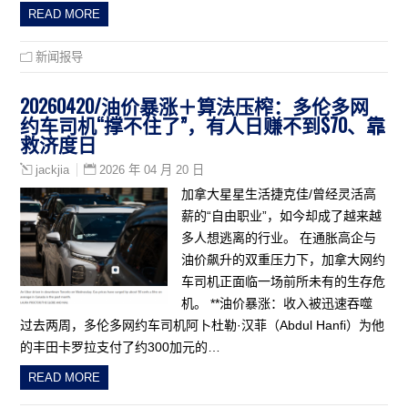
READ MORE
新闻报导
20260420/油价暴涨＋算法压榨：多伦多网
约车司机“撑不住了”，有人日赚不到$70、靠
救济度日
2026 年 04 月 20 日
jackjia
加拿大星星生活捷克佳/曾经灵活高
薪的“自由职业”，如今却成了越来越
多人想逃离的行业。 在通胀高企与
油价飙升的双重压力下，加拿大网约
车司机正面临一场前所未有的生存危
机。 **油价暴涨：收入被迅速吞噬
过去两周，多伦多网约车司机阿卜杜勒·汉菲（Abdul Hanfi）为他
的丰田卡罗拉支付了约300加元的…
READ MORE