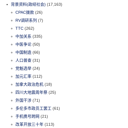
背景资料(政经社会)
(17,163)
CPAC拨款
(26)
RV调研系列
(7)
TTC
(262)
中加关系
(335)
中医争论
(50)
中国制造
(66)
人口普查
(31)
党魁选举
(24)
加元汇率
(112)
加拿大政治危机
(18)
四川大地震周年祭
(25)
外国干涉
(71)
多伦多市政员工罢工
(61)
手机携号跨网
(21)
改革开放三十年
(113)