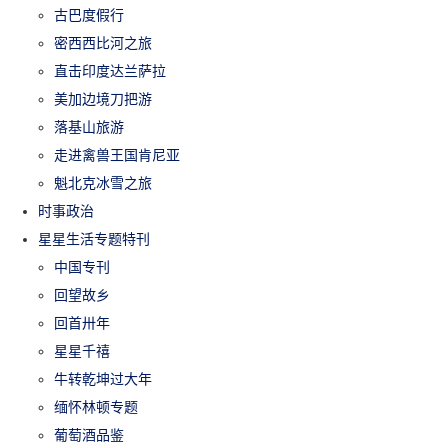
古巴度假行
密西西比河之旅
直击印度达兰萨拉
美加边境刀把游
落基山旅游
走进禽兽王国肯尼亚
魁北克冰雪之旅
时事政治
星星生活专题特刊
中国专刊
回望故乡
回首卅年
星星千禧
牛转乾坤过大年
缅怀林顿专题
葡萄酒品鉴