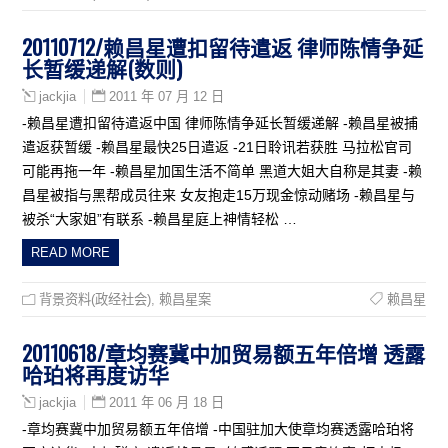
20110712/赖昌星遭扣留待遣返 律师陈情争延
长暂缓递解(数则)
2011 年 07 月 12 日
jackjia
-赖昌星遭扣留待遣返中国 律师陈情争延长暂缓递解 -赖昌星被捕
遣返获暂缓 -赖昌星最快25日遣返 -21日聆讯若获胜 马拉松官司
可能再拖一年 -赖昌星加国生活不简单 黑道大姐大自称是其妻 -赖
昌星被指与黑帮成员往来 女友抱走15万现金惊动赌场 -赖昌星与
被杀“大家姐”有联系 -赖昌星庭上神情轻松 …
READ MORE
背景资料(政经社会)
,
赖昌星案
赖昌星
20110618/章均赛冀中加贸易额五年倍增 透露
哈珀将再度访华
2011 年 06 月 18 日
jackjia
-章均赛冀中加贸易额五年倍增 -中国驻加大使章均赛透露哈珀将