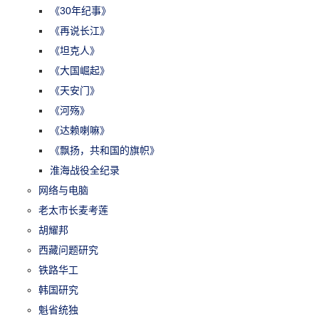
《30年纪事》
《再说长江》
《坦克人》
《大国崛起》
《天安门》
《河殇》
《达赖喇嘛》
《飘扬，共和国的旗帜》
淮海战役全纪录
网络与电脑
老太市长麦考莲
胡耀邦
西藏问题研究
铁路华工
韩国研究
魁省统独