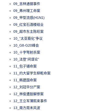
09_吉林通钢事件
09_弗州理工命案
09_甲型流感(H1N1)
09_红宝石酒楼结业
09_超市东主陈旺案
10_“太亚裔化”争议
10_G8-G20峰会
10_十字弩射杀案
10_法登“间谍论”
11_包子铺命案
11_约大留学生柳乾命案
11_韩建国命案
12_刘冠华分尸案
12_林俊遭肢解惨案
12_王立军薄熙来事件
13_南方周末风波