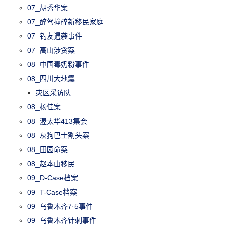
07_胡秀华案
07_醉驾撞碎新移民家庭
07_钓友遇袭事件
07_高山涉贪案
08_中国毒奶粉事件
08_四川大地震
灾区采访队
08_杨佳案
08_渥太华413集会
08_灰狗巴士割头案
08_田园命案
08_赵本山移民
09_D-Case档案
09_T-Case档案
09_乌鲁木齐7·5事件
09_乌鲁木齐针刺事件