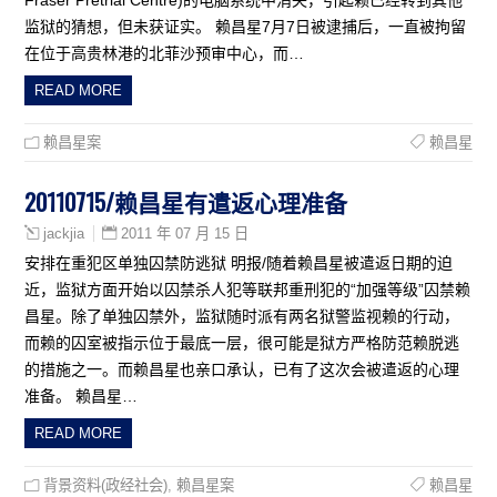
监狱的猜想，但未获证实。 赖昌星7月7日被逮捕后，一直被拘留
在位于高贵林港的北菲沙预审中心，而…
READ MORE
赖昌星案
赖昌星
20110715/赖昌星有遣返心理准备
2011 年 07 月 15 日
jackjia
安排在重犯区单独囚禁防逃狱 明报/随着赖昌星被遣返日期的迫
近，监狱方面开始以囚禁杀人犯等联邦重刑犯的“加强等级”囚禁赖
昌星。除了单独囚禁外，监狱随时派有两名狱警监视赖的行动，
而赖的囚室被指示位于最底一层，很可能是狱方严格防范赖脱逃
的措施之一。而赖昌星也亲口承认，已有了这次会被遣返的心理
准备。 赖昌星…
READ MORE
背景资料(政经社会)
,
赖昌星案
赖昌星