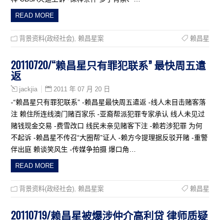
READ MORE
背景资料(政经社会)
,
赖昌星案
赖昌星
20110720/“赖昌星只有罪犯联系” 最快周五遣
返
2011 年 07 月 20 日
jackjia
-“赖昌星只有罪犯联系” -赖昌星最快周五遣返 -线人未目击赌客落
注 赖住所连线澳门赌百家乐 -亚裔帮派犯罪专家承认 线人未见过
赌钱现金交易 -费雪改口 线民未亲见赌客下注 -赖若涉犯罪 为何
不起诉 -赖昌星不传召“大圈帮”证人 -赖方今提理据反驳开赌 -重警
伴出庭 赖谈笑风生 -传媒争拍摄 爆口角…
READ MORE
背景资料(政经社会)
,
赖昌星案
赖昌星
20110719/赖昌星被爆涉仲介高利贷 律师质疑