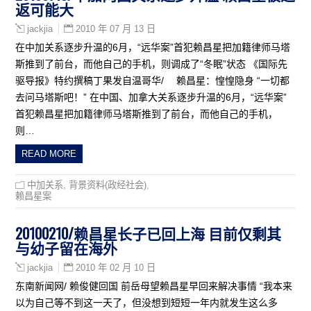
返可能大
2010 年 07 月 13 日
jackjia
在中加关系逐步升温的6月，“远华案”首犯赖昌星把加籍律师马塔
斯推到了前台，而他自己的手机，则调成了“冬眠”状态 《国际先
驱导报》特约撰稿丁果发自温哥华/ 赖昌星：惶惶隐身 “一切都
去问马塔斯吧！” 在中国、加拿大关系逐步升温的6月，“远华案”
首犯赖昌星把加籍律师马塔斯推到了前台，而他自己的手机，
则…
READ MORE
中加关系
,
背景资料(政经社会)
,
赖昌星案
20100210/赖昌星长子已回上海 目前仅剩其
与幼子留在海外
2010 年 02 月 10 日
jackjia
东南新闻网/ 赖俊健回国 前岳母望赖昌星早回来解决事情 “我本来
以为自己等不到这一天了，但没想到短短一年内就发生这么多