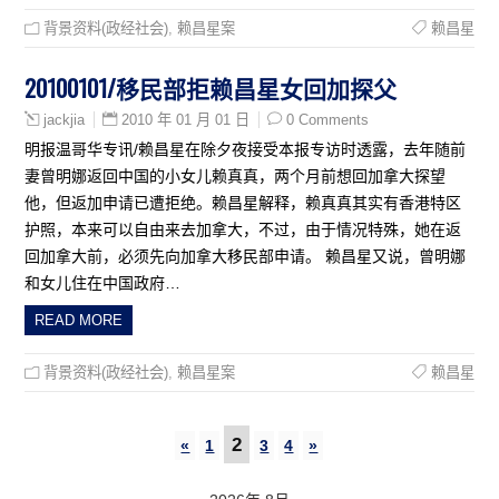
背景资料(政经社会)
,
赖昌星案
赖昌星
20100101/移民部拒赖昌星女回加探父
2010 年 01 月 01 日
0 Comments
jackjia
明报温哥华专讯/赖昌星在除夕夜接受本报专访时透露，去年随前
妻曾明娜返回中国的小女儿赖真真，两个月前想回加拿大探望
他，但返加申请已遭拒绝。赖昌星解释，赖真真其实有香港特区
护照，本来可以自由来去加拿大，不过，由于情况特殊，她在返
回加拿大前，必须先向加拿大移民部申请。 赖昌星又说，曾明娜
和女儿住在中国政府…
READ MORE
背景资料(政经社会)
,
赖昌星案
赖昌星
2
«
1
3
4
»