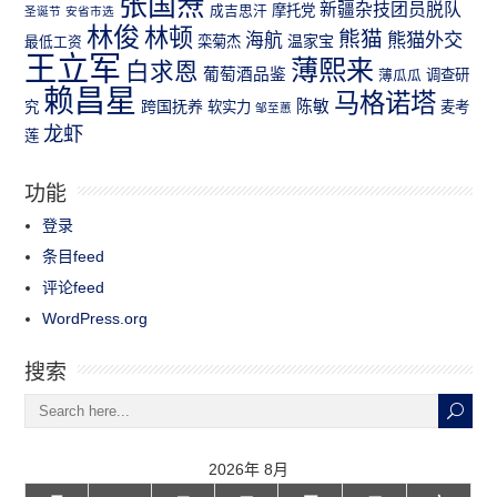
张国焘
新疆杂技团员脱队
成吉思汗
摩托党
圣诞节
安省市选
林俊
林顿
熊猫
熊猫外交
海航
温家宝
最低工资
栾菊杰
王立军
薄熙来
白求恩
葡萄酒品鉴
薄瓜瓜
调查研
赖昌星
马格诺塔
跨国抚养
陈敏
究
软实力
麦考
邹至蕙
龙虾
莲
功能
登录
条目feed
评论feed
WordPress.org
搜索
2026年 8月