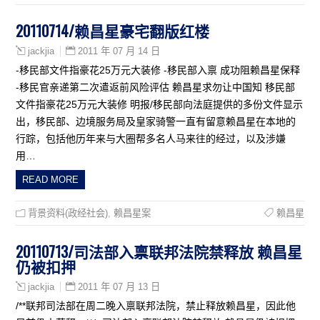
20110714/赖昌星豪宅翻版红楼
2011 年 07 月 14 日
jackjia
-移民部文件指豪花25万元大装修 -移民部入禀 成功阻赖昌星保释
-移民官亲递第二次遣返前风险评估 赖昌星求勿让中国知 移民部
文件指豪花25万元大装修 明报/移民部向法庭提供的多份文件显示
出，移民部、边境服务局及皇家骑警一直有留意赖昌星在本地的
行踪，包括他历年来与大圈帮多名人马来往的经过，以及涉嫌
用…
READ MORE
背景资料(政经社会)
,
赖昌星案
赖昌星
20110713/司法部入禀联邦法院禁释放 赖昌星
仍被扣押
2011 年 07 月 13 日
jackjia
/**联邦司法部在周二晚入禀联邦法院，禁止释放赖昌星，因此他