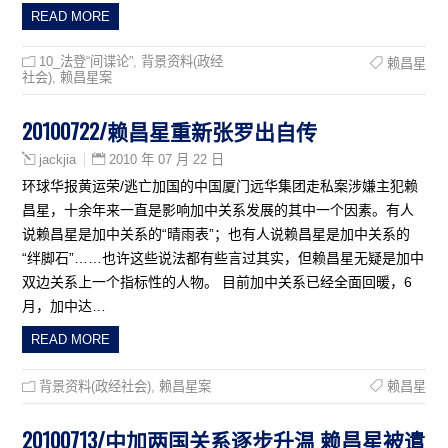
READ MORE
10_法登“间谍论”
,
背景资料(政经
赖昌星
社会)
,
赖昌星案
20100722/赖昌星重新张罗出自传
2010 年 07 月 22 日
jackjia
环球华报黄运荣/逃亡加国的中国厦门远华集团走私案涉嫌主犯赖
昌星，十余年来一直是影响加中关系发展的其中一个因素。有人
说赖昌星是加中关系的“晴雨表”；也有人说赖昌星是加中关系的
“绊脚石”……也许这些说法都有些言过其实，但赖昌星无疑是加中
双边关系上一个指标性的人物。 目前加中关系已经全面回暖，6
月，加中达…
READ MORE
背景资料(政经社会)
,
赖昌星案
赖昌星
20100713/中加两国关系逐步升温 赖昌星被遣