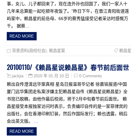
事，女儿、儿子都回来了，现在连外孙也回国了，我们一家人十
几年来总算能一起吃顿年夜饭了。”昨日下午，在晋江青阳街道莲
屿家中，赖昌星的前岳母、66岁的蔡秀猛接受记者采访时感慨万
千。 据蔡…
READ MORE
背景资料(政经社会)
,
赖昌星案
赖昌星
20100110/《赖昌星说赖昌星》春节前后面世
2010 年 01 月 10 日
0 Comments
jackjia
赖出自传澄清远华案真相 星岛日报温哥华记者 徐嘉铭报道/中国
厦门远华集团走私案涉嫌主犯赖昌星自传《赖昌星说赖昌星》全
书现已脱稿，由他作最后校阅，将于2月中旬春节前后面世。 赖
昌星接受本报独家访问时表示，负责编印自传的是一家菲律宾的
出版社，会在香港印刷钉装，然后作国际发行；赖也透露，稍后
会出英文版。 …
READ MORE