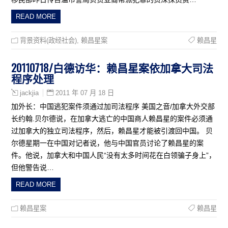
READ MORE
背景资料(政经社会)
,
赖昌星案
赖昌星
20110718/白德访华：赖昌星案依加拿大司法
程序处理
2011 年 07 月 18 日
jackjia
加外长：中国逃犯案件须通过加司法程序 美国之音/加拿大外交部
长约翰.贝尔德说，在加拿大逃亡的中国商人赖昌星的案件必须通
过加拿大的独立司法程序，然后，赖昌星才能被引渡回中国。 贝
尔德星期一在中国对记者说，他与中国官员讨论了赖昌星的案
件。他说，加拿大和中国人民“没有太多时间花在白领骗子身上”，
但他警告说…
READ MORE
赖昌星案
赖昌星