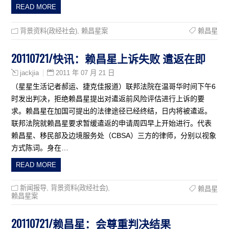
READ MORE
背景资料(政经社会)
,
赖昌星案
赖昌星
20110721/快讯：赖昌星上诉失败 遣返在即
2011 年 07 月 21 日
jackjia
（星星生活记者郝运、捷克佳报道）联邦法院在温哥华时间下午6
时发出判决，拒绝赖昌星提出对遣返前风险评估进行上诉的要
求。赖昌星在加国可提出的法律途径已经终结，日内将被遣返。
联邦法院就赖昌星要求暂缓遣返的申请周四早上开始进行。代表
赖昌星、移民部及边境服务处（CBSA）三方的律师，分别以视象
方式陈词。身在…
READ MORE
新闻报导
,
背景资料(政经社会)
,
赖昌星
赖昌星案
20110721/赖昌星：会尊重判决结果