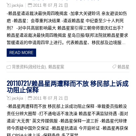
2011 年 07 月 21 日
jackjia
-赖昌星遣返裁决最快周四晚揭盅 -加拿大关键聆讯 亲友避谈如伤
疤 -赖昌星：会尊重判决结果 -遣返赖昌星 中纪委至少十人判死
刑？ -对中共高层影响最大 赖昌星案引得三朝帝师曾庆红出手？
赖昌星遣返裁决最快周四晚揭盅 星岛日报/联邦法院就赖昌星要求
暂缓遣返的申请周四早上进行。代表赖昌星、移民部及边境服…
READ MORE
背景资料(政经社会)
,
赖昌星案
赖昌星
20110721/赖昌星两遭释而不放 移民部上诉成
功阻止保释
2011 年 07 月 21 日
jackjia
-赖昌星两遭释而不放 移民部上诉成功阻止保释 -审裁委员指赖没
责任分辨大圈帮 -打不通电话不准洗澡 赖昌星不满监狱待遇 -面对
遣返“大无畏” 英文传媒佩服 -赖昌星保释一波三折 -赖昌星代辩律
师今质疑中国外交保证 -赖昌星抗遣返 今开庭听证 -赖昌星再获保
释 CBSA火速上诉 -保释条件 多了宵禁、…