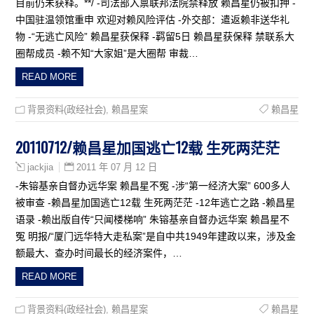
目前仍未获释。**/ -司法部入禀联邦法院禁释放 赖昌星仍被扣押 -
中国驻温领馆重申 欢迎对赖风险评估 -外交部：遣返赖非送华礼
物 -“无逃亡风险” 赖昌星获保释 -羁留5日 赖昌星获保释 禁联系大
圈帮成员 -赖不知“大家姐”是大圈帮 审裁…
READ MORE
背景资料(政经社会)
,
赖昌星案
赖昌星
20110712/赖昌星加国逃亡12载 生死两茫茫
2011 年 07 月 12 日
jackjia
-朱镕基亲自督办远华案 赖昌星不冤 -涉“第一经济大案” 600多人
被审查 -赖昌星加国逃亡12载 生死两茫茫 -12年逃亡之路 -赖昌星
语录 -赖出版自传“只闻楼梯响” 朱镕基亲自督办远华案 赖昌星不
冤 明报/“厦门远华特大走私案”是自中共1949年建政以来，涉及金
额最大、查办时间最长的经济案件，…
READ MORE
背景资料(政经社会)
,
赖昌星案
赖昌星