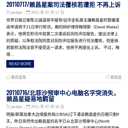
20110717/赖昌星案司法覆核若遭拒 不再上诉
2011 年 07 月 17 日
jackjia
世界日报记者陈元诚温哥华报导/远华走私案主嫌赖昌星的暂缓遣
返申请将于21日举行聆讯，赖的辩护律师梅塔斯（David Matas）
表示，他将在聆讯中就第二次遣返前风险评估报告，提出法律上
的质疑，以争取法院同意对风险评估报告进行司法覆核，但是倘
若联邦法院法官不接受这一请求，他将不再提出上诉。 不过，梅
塔…
READ MORE
赖昌星案
赖昌星
20110716/北菲沙预审中心电脑名字突消失，
赖昌星疑易地羁留
2011 年 07 月 16 日
jackjia
明报/距离加拿大边境服务局(CBSA)订下遣返赖昌星的日期只剩9
天，昨日突然传出赖昌星的名字已从北菲沙预审中心(North
Fraser Pretrial Centre)的电脑系统中消失，引起赖已经转到其他