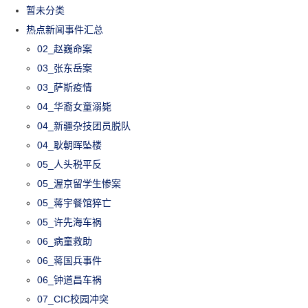
暂未分类
热点新闻事件汇总
02_赵巍命案
03_张东岳案
03_萨斯疫情
04_华裔女童溺毙
04_新疆杂技团员脱队
04_耿朝晖坠楼
05_人头税平反
05_渥京留学生惨案
05_蒋宇餐馆猝亡
05_许先海车祸
06_病童救助
06_蒋国兵事件
06_钟道昌车祸
07_CIC校园冲突