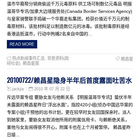
温市华裔帮分销商偷运千万元毒原料 供工场可制数亿元毒品 明报
温哥华专讯/加拿大边境服务处(Canada Border Services Agency)
与皇家骑警联手捣破一个华裔走私集团，检获价值近千万元的制
毒原材料，该批材料足以制造数亿元的冰毒。该批制毒原料是经
香港运扺温市，行动中拘捕2名来自中国的…
READ MORE
热点新闻事件汇总
,
背景资料(政
赖昌星
经社会)
,
赖昌星案
20100722/赖昌星隐身半年后首度露面吐苦水
2010 年 07 月 22 日
jackjia
斥远华案专组 要胁女友与他断关系 【明报温哥华专讯】蛰伏半年
未露面的赖昌星昨日“浮出水面”，指控420小组(侦办中国远华案的
专案小组)干预他的出书计划，更在较早时女友回国探亲时，派人
到她家里，要胁女友取消他所用的附属信用卡、与赖断绝关系，
害他与女友闹得很不开心，附属卡也在上个月被暂停。 赖昌星昨
日接…