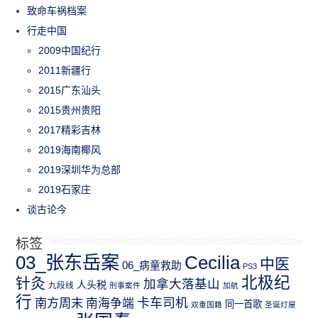
致命车祸档案
行走中国
2009中国纪行
2011新疆行
2015广东汕头
2015贵州贵阳
2017精彩吉林
2019海南椰风
2019深圳华为总部
2019石家庄
谈古论今
标签
03_张东岳案
Cecilia
中医
06_病童救助
PS3
北极纪
针灸
加拿大落基山
人头税
九段线
刑事案件
加航
行
南方周末
卡车司机
南海争端
同一首歌
双重国籍
圣诞灯屋