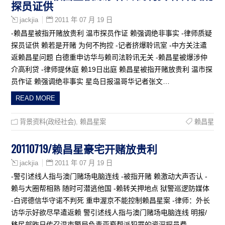
探员证供
2011 年 07 月 19 日
jackjia
-赖昌星被指开赌放贵利 温市探员作证 赖强调绝非事实 -律师质疑
探员证供 赖若是开赌 为何不拘控 -记者挤爆聆讯室 -中方关注遣
返赖昌星问题 白德重申访华与赖司法聆讯无关 -赖昌星被爆涉仲
介高利贷 -律师提休庭 赖19日出庭 赖昌星被指开赌放贵利 温市探
员作证 赖强调绝非事实 星岛日报温哥华记者张文…
READ MORE
背景资料(政经社会)
,
赖昌星案
赖昌星
20110719/赖昌星豪宅开赌放贵利
2011 年 07 月 19 日
jackjia
-警引述线人指与澳门赌场电脑连线 -被指开赌 赖激动大声否认 -
赖与大圈帮相熟 随时可潜逃他国 -赖转关押地点 狱警巡逻防媒体
-白谔德信华守诺不判死 重申渥京不能控制赖昌星案 -律师：外长
访华示好欲尽早遣返赖 警引述线人指与澳门赌场电脑连线 明报/
移民部昨日传召温市警局负责亚裔帮派犯罪的资深探员费…