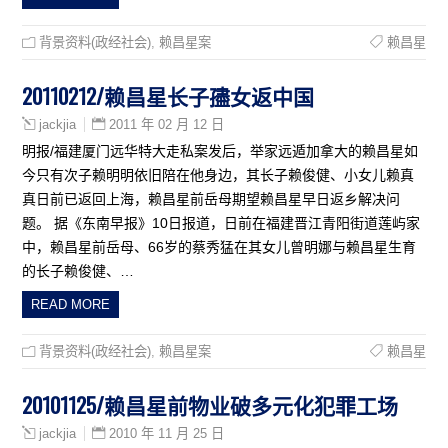
背景资料(政经社会)
,
赖昌星案
赖昌星
20110212/赖昌星长子孻女返中国
2011 年 02 月 12 日
jackjia
明报/福建厦门远华特大走私案发后，举家远遁加拿大的赖昌星如
今只有次子赖明明依旧陪在他身边，其长子赖俊健、小女儿赖真
真日前已返回上海，赖昌星前岳母期望赖昌星早日返乡解决问
题。 据《东南早报》10日报道，日前在福建晋江青阳街道莲屿家
中，赖昌星前岳母、66岁的蔡秀猛在其女儿曾明娜与赖昌星生育
的长子赖俊健、…
READ MORE
背景资料(政经社会)
,
赖昌星案
赖昌星
20101125/赖昌星前物业破多元化犯罪工场
2010 年 11 月 25 日
jackjia