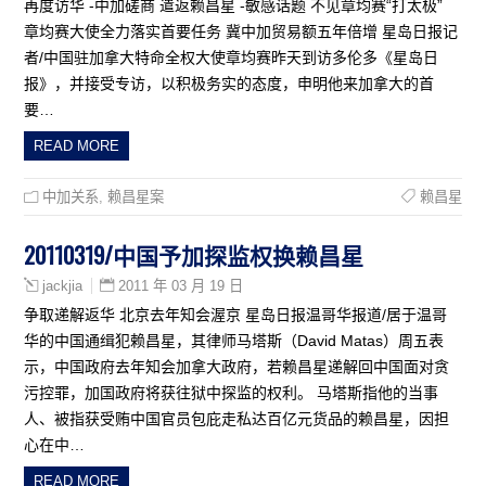
再度访华 -中加磋商 遣返赖昌星 -敏感话题 不见章均赛“打太极”
章均赛大使全力落实首要任务 冀中加贸易额五年倍增 星岛日报记
者/中国驻加拿大特命全权大使章均赛昨天到访多伦多《星岛日
报》，并接受专访，以积极务实的态度，申明他来加拿大的首
要…
READ MORE
中加关系
,
赖昌星案
赖昌星
20110319/中国予加探监权换赖昌星
2011 年 03 月 19 日
jackjia
争取递解返华 北京去年知会渥京 星岛日报温哥华报道/居于温哥
华的中国通缉犯赖昌星，其律师马塔斯（David Matas）周五表
示，中国政府去年知会加拿大政府，若赖昌星递解回中国面对贪
污控罪，加国政府将获往狱中探监的权利。 马塔斯指他的当事
人、被指获受贿中国官员包庇走私达百亿元货品的赖昌星，因担
心在中…
READ MORE