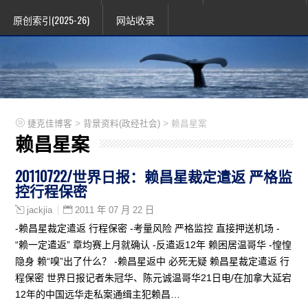
原创索引(2025-26)
网站收录
>
>
捷克佳博客
背景资料(政经社会)
赖昌星案
赖昌星案
20110722/世界日报：赖昌星裁定遣返 严格监
控行程保密
2011 年 07 月 22 日
jackjia
-赖昌星裁定遣返 行程保密 -考量风险 严格监控 直接押送机场 -
“赖一定遣返” 章均赛上月就确认 -反遣返12年 赖困居温哥华 -惶惶
隐身 赖“嗅”出了什么？ -赖昌星返中 必死无疑 赖昌星裁定遣返 行
程保密 世界日报记者朱冠华、陈元诚温哥华21日电/在加拿大延宕
12年的中国远华走私案通缉主犯赖昌…