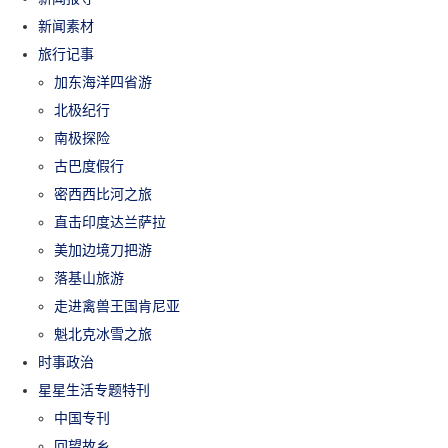
新闻素材
旅行记事
加东海洋四省游
北极纪行
南极探险
古巴度假行
密西西比河之旅
直击印度达兰萨拉
美加边境刀把游
落基山旅游
走进禽兽王国肯尼亚
魁北克冰雪之旅
时事政治
星星生活专题特刊
中国专刊
回望故乡