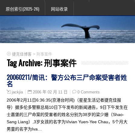
原创索引(2025-26)
网站收录
>
捷克佳博客
刑事案件
Tag Archive:
刑事案件
20060211/简讯：警方公布三尸命案受害者姓
名
2006 年 02 月 11 日
0 Comments
jackjia
2006年2月11日6:36:35(京港台时间)（星星生活记者捷克佳报
导）据多伦多警察总局10日下午发布的新闻通告，9日下午发生在
士嘉堡的三尸命案的受害者的姓名分别为38岁的梁少姗（Shao-
Sang Liang）,3岁女孩的名字为Vivian Yuen-Yee Chau，5个月大
男童的名字为Iva…