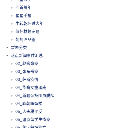
回首卅年
星星千禧
牛转乾坤过大年
缅怀林顿专题
葡萄酒品鉴
暂未分类
热点新闻事件汇总
02_赵巍命案
03_张东岳案
03_萨斯疫情
04_华裔女童溺毙
04_新疆杂技团员脱队
04_耿朝晖坠楼
05_人头税平反
05_渥京留学生惨案
05_蒋宇餐馆猝亡