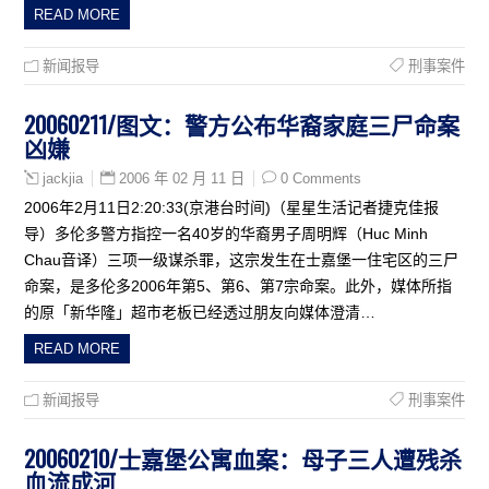
READ MORE
新闻报导
刑事案件
20060211/图文：警方公布华裔家庭三尸命案
凶嫌
2006 年 02 月 11 日
0 Comments
jackjia
2006年2月11日2:20:33(京港台时间)（星星生活记者捷克佳报
导）多伦多警方指控一名40岁的华裔男子周明辉（Huc Minh
Chau音译）三项一级谋杀罪，这宗发生在士嘉堡一住宅区的三尸
命案，是多伦多2006年第5、第6、第7宗命案。此外，媒体所指
的原「新华隆」超市老板已经透过朋友向媒体澄清…
READ MORE
新闻报导
刑事案件
20060210/士嘉堡公寓血案：母子三人遭残杀
血流成河