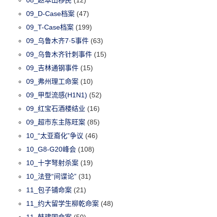
09_D-Case档案
(47)
09_T-Case档案
(199)
09_乌鲁木齐7·5事件
(63)
09_乌鲁木齐针刺事件
(15)
09_吉林通钢事件
(15)
09_弗州理工命案
(10)
09_甲型流感(H1N1)
(52)
09_红宝石酒楼结业
(16)
09_超市东主陈旺案
(85)
10_“太亚裔化”争议
(46)
10_G8-G20峰会
(108)
10_十字弩射杀案
(19)
10_法登“间谍论”
(31)
11_包子铺命案
(21)
11_约大留学生柳乾命案
(48)
11_韩建国命案
(50)