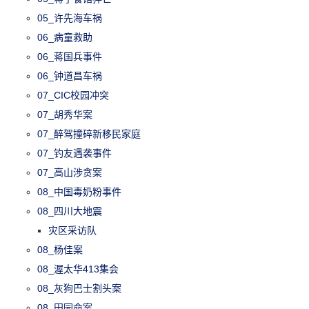
05_许先海车祸
06_病童救助
06_蒋国兵事件
06_钟道昌车祸
07_CIC校园冲突
07_胡秀华案
07_醉驾撞碎新移民家庭
07_钓友遇袭事件
07_高山涉贪案
08_中国毒奶粉事件
08_四川大地震
灾区采访队
08_杨佳案
08_渥太华413集会
08_灰狗巴士割头案
08_田园命案