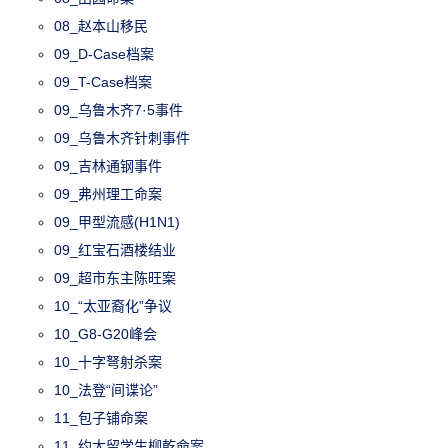
08_赵本山移民
09_D-Case档案
09_T-Case档案
09_乌鲁木齐7·5事件
09_乌鲁木齐针刺事件
09_吉林通钢事件
09_弗州理工命案
09_甲型流感(H1N1)
09_红宝石酒楼结业
09_超市东主陈旺案
10_“太亚裔化”争议
10_G8-G20峰会
10_十字弩射杀案
10_法登“间谍论”
11_包子铺命案
11_约大留学生柳乾命案