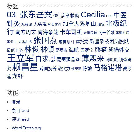
标签
03_张东岳案
Cecilia
中医
06_病童救助
PS3
北极纪
针灸
加拿大落基山
人头税
九段线
刑事案件
加航
行
南方周末
卡车司机
南海争端
同一首歌
双重国籍
圣诞灯屋
张国焘
新疆杂技团员脱队
成吉思汗
摩托党
圣诞节
安省市选
林俊
林顿
熊猫
熊猫外交
海航
温家宝
最低工资
栾菊杰
王立军
薄熙来
白求恩
葡萄酒品鉴
薄瓜瓜
调查研
赖昌星
马格诺塔
跨国抚养
陈敏
究
软实力
麦考
邹至蕙
龙虾
莲
功能
登录
条目feed
评论feed
WordPress.org