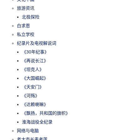
旅游资讯
北极探险
白求恩
私立学校
纪录片及电视解说词
《30年纪事》
《再说长江》
《坦克人》
《大国崛起》
《天安门》
《河殇》
《达赖喇嘛》
《飘扬，共和国的旗帜》
淮海战役全纪录
网络与电脑
老太市长麦考莲