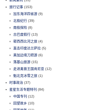
旅行记事
(153)
加东海洋四省游
(9)
北极纪行
(39)
南极探险
(8)
古巴度假行
(13)
密西西比河之旅
(4)
直击印度达兰萨拉
(5)
美加边境刀把游
(6)
落基山旅游
(15)
走进禽兽王国肯尼亚
(12)
魁北克冰雪之旅
(1)
时事政治
(37)
星星生活专题特刊
(84)
中国专刊
(12)
回望故乡
(10)
回首卅年
(11)