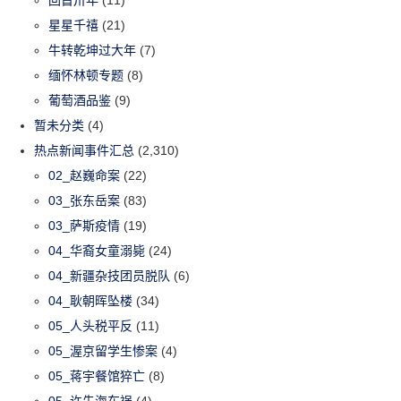
星星千禧
(21)
牛转乾坤过大年
(7)
缅怀林顿专题
(8)
葡萄酒品鉴
(9)
暂未分类
(4)
热点新闻事件汇总
(2,310)
02_赵巍命案
(22)
03_张东岳案
(83)
03_萨斯疫情
(19)
04_华裔女童溺毙
(24)
04_新疆杂技团员脱队
(6)
04_耿朝晖坠楼
(34)
05_人头税平反
(11)
05_渥京留学生惨案
(4)
05_蒋宇餐馆猝亡
(8)
05_许先海车祸
(4)