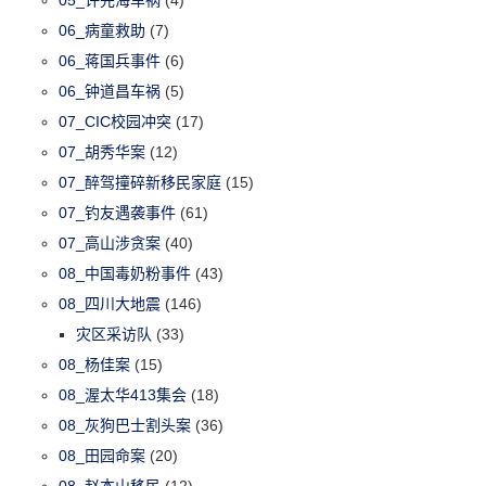
06_病童救助
(7)
06_蒋国兵事件
(6)
06_钟道昌车祸
(5)
07_CIC校园冲突
(17)
07_胡秀华案
(12)
07_醉驾撞碎新移民家庭
(15)
07_钓友遇袭事件
(61)
07_高山涉贪案
(40)
08_中国毒奶粉事件
(43)
08_四川大地震
(146)
灾区采访队
(33)
08_杨佳案
(15)
08_渥太华413集会
(18)
08_灰狗巴士割头案
(36)
08_田园命案
(20)
08_赵本山移民
(12)