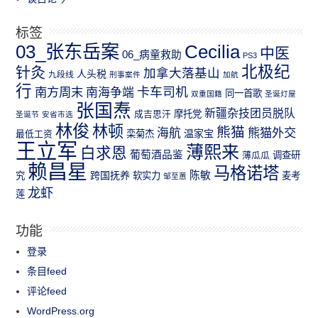
标签
03_张东岳案
Cecilia
中医
06_病童救助
PS3
北极纪
针灸
加拿大落基山
人头税
九段线
刑事案件
加航
行
南方周末
卡车司机
南海争端
同一首歌
双重国籍
圣诞灯屋
张国焘
新疆杂技团员脱队
成吉思汗
摩托党
圣诞节
安省市选
林俊
林顿
熊猫
熊猫外交
海航
温家宝
最低工资
栾菊杰
王立军
薄熙来
白求恩
葡萄酒品鉴
薄瓜瓜
调查研
赖昌星
马格诺塔
跨国抚养
陈敏
究
软实力
麦考
邹至蕙
龙虾
莲
功能
登录
条目feed
评论feed
WordPress.org