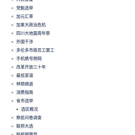
党魁选举
加元汇率
加拿大政治危机
四川大地震周年祭
外国干涉
多伦多市政员工罢工
手机携号跨网
改革开放三十年
最低室温
林顿病逝
消费指南
省市选举
选区概况
移民问卷调查
联邦大选
联邦预算案