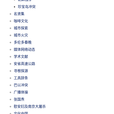
珍宝岛冲突
名贤集
咖啡文化
城市探索
城市火灾
多伦多春晚
媒体网络动态
学术文献
安省高速公路
寻根探源
工具辞条
巴以冲突
广播体操
张国焘
慰安妇及南京大屠杀
文化中国