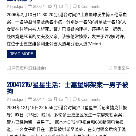
2006 年 02 月 10 日
0 Comments
jackjia
2006年2月10日11:30:20(京港台时间)?士嘉堡昨发生惊人伦常血
案，一名华裔母亲及两名小孩，分别是一名6岁男童及一名1岁大
女婴在住所内被人斩死。警方已将疑凶逮捕，还押拘留。据悉，
疑凶竟是死者的丈夫及父亲。该宗伦常惨案，发生于昨晚6时许，
在位于士嘉堡维多利亚公园大道与芬治大道(Victori…
READ MORE
背景资料(政经社会)
刑事案件
20041215/星星生活：士嘉堡绑架案一男子被
拘
2004 年 12 月 15 日
0 Comments
jackjia
2004年12月15日22:5:55(京港台时间)?（星星生活记者捷克佳报
导）昨日（15日）晚间，多伦多士嘉堡区发生一宗绑架勒索案，
警方已经拘留一名男子。 据本地CP24电视台和680新闻电台报
道，一名女子昨日在士嘉堡被绑架至某处，在支付赎金后约于晚