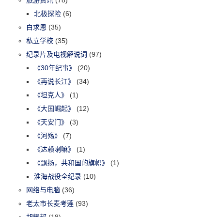
北极探险
(6)
白求恩
(35)
私立学校
(35)
纪录片及电视解说词
(97)
《30年纪事》
(20)
《再说长江》
(34)
《坦克人》
(1)
《大国崛起》
(12)
《天安门》
(3)
《河殇》
(7)
《达赖喇嘛》
(1)
《飘扬，共和国的旗帜》
(1)
淮海战役全纪录
(10)
网络与电脑
(36)
老太市长麦考莲
(93)
胡耀邦
(18)