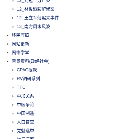
12_刘冠华分尸案
12_林俊遭肢解惨案
12_王立军薄熙来事件
13_南方周末风波
移民写照
网站更新
网络学堂
背景资料(政经社会)
CPAC拨款
RV调研系列
TTC
中加关系
中医争论
中国制造
人口普查
党魁选举