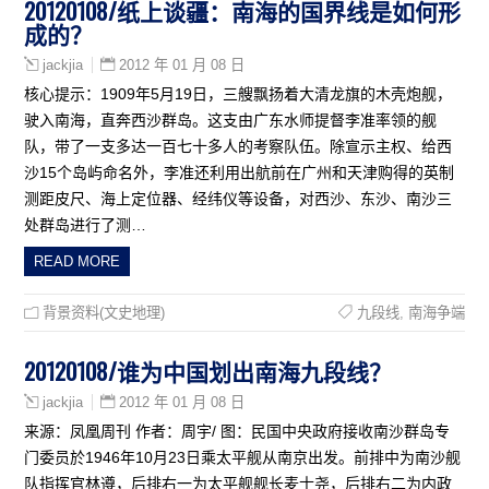
20120108/纸上谈疆：南海的国界线是如何形
成的？
2012 年 01 月 08 日
jackjia
核心提示：1909年5月19日，三艘飘扬着大清龙旗的木壳炮舰，
驶入南海，直奔西沙群岛。这支由广东水师提督李准率领的舰
队，带了一支多达一百七十多人的考察队伍。除宣示主权、给西
沙15个岛屿命名外，李准还利用出航前在广州和天津购得的英制
测距皮尺、海上定位器、经纬仪等设备，对西沙、东沙、南沙三
处群岛进行了测…
READ MORE
背景资料(文史地理)
九段线
,
南海争端
20120108/谁为中国划出南海九段线？
2012 年 01 月 08 日
jackjia
来源：凤凰周刊 作者：周宇/ 图：民国中央政府接收南沙群岛专
门委员於1946年10月23日乘太平舰从南京出发。前排中为南沙舰
队指挥官林遵，后排右一为太平舰舰长麦士尧，后排右二为内政