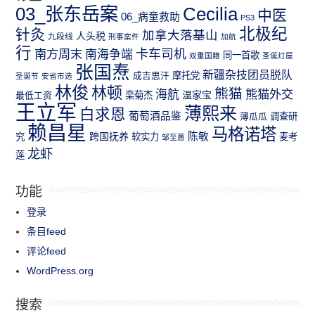
03_张东岳案
Cecilia
中医
06_病童救助
PS3
北极纪
针灸
加拿大落基山
人头税
九段线
刑事案件
加航
行
南方周末
卡车司机
南海争端
同一首歌
双重国籍
圣诞灯屋
张国焘
新疆杂技团员脱队
成吉思汗
摩托党
圣诞节
安省市选
林俊
林顿
熊猫
熊猫外交
海航
温家宝
最低工资
栾菊杰
王立军
薄熙来
白求恩
葡萄酒品鉴
薄瓜瓜
调查研
赖昌星
马格诺塔
跨国抚养
陈敏
究
软实力
麦考
邹至蕙
龙虾
莲
功能
登录
条目feed
评论feed
WordPress.org
搜索