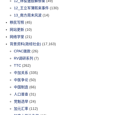
12_林俊遭肢解惨案
(49)
12_王立军薄熙来事件
(130)
13_南方周末风波
(14)
移民写照
(45)
网站更新
(10)
网络学堂
(21)
背景资料(政经社会)
(17,163)
CPAC拨款
(26)
RV调研系列
(7)
TTC
(262)
中加关系
(335)
中医争论
(50)
中国制造
(66)
人口普查
(31)
党魁选举
(24)
加元汇率
(112)