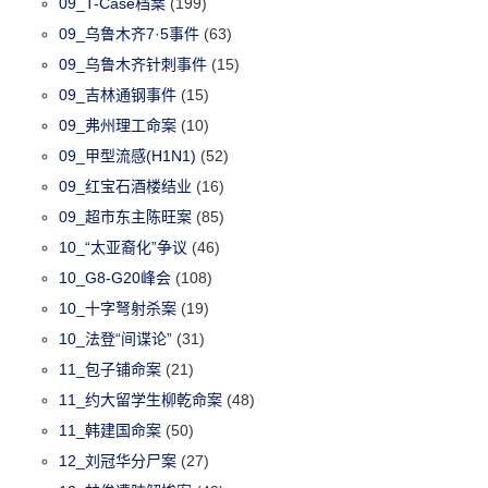
09_T-Case档案
(199)
09_乌鲁木齐7·5事件
(63)
09_乌鲁木齐针刺事件
(15)
09_吉林通钢事件
(15)
09_弗州理工命案
(10)
09_甲型流感(H1N1)
(52)
09_红宝石酒楼结业
(16)
09_超市东主陈旺案
(85)
10_“太亚裔化”争议
(46)
10_G8-G20峰会
(108)
10_十字弩射杀案
(19)
10_法登“间谍论”
(31)
11_包子铺命案
(21)
11_约大留学生柳乾命案
(48)
11_韩建国命案
(50)
12_刘冠华分尸案
(27)