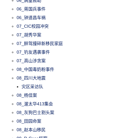
06_病童救助
06_蒋国兵事件
06_钟道昌车祸
07_CIC校园冲突
07_胡秀华案
07_醉驾撞碎新移民家庭
07_钓友遇袭事件
07_高山涉贪案
08_中国毒奶粉事件
08_四川大地震
灾区采访队
08_杨佳案
08_渥太华413集会
08_灰狗巴士割头案
08_田园命案
08_赵本山移民