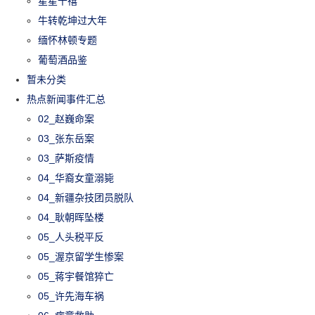
星星千禧
牛转乾坤过大年
缅怀林顿专题
葡萄酒品鉴
暂未分类
热点新闻事件汇总
02_赵巍命案
03_张东岳案
03_萨斯疫情
04_华裔女童溺毙
04_新疆杂技团员脱队
04_耿朝晖坠楼
05_人头税平反
05_渥京留学生惨案
05_蒋宇餐馆猝亡
05_许先海车祸