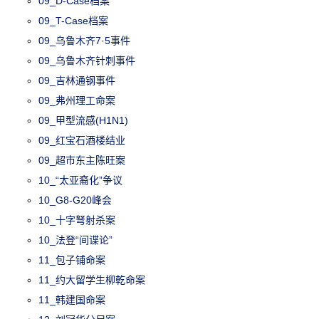
09_D-Case档案
09_T-Case档案
09_乌鲁木齐7·5事件
09_乌鲁木齐针刺事件
09_吉林通钢事件
09_弗州理工命案
09_甲型流感(H1N1)
09_红宝石酒楼结业
09_超市东主陈旺案
10_“太亚裔化”争议
10_G8-G20峰会
10_十字弩射杀案
10_法登“间谍论”
11_包子铺命案
11_约大留学生柳乾命案
11_韩建国命案