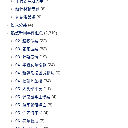
牛转乾坤过大年
(7)
缅怀林顿专题
(8)
葡萄酒品鉴
(9)
暂未分类
(4)
热点新闻事件汇总
(2,310)
02_赵巍命案
(22)
03_张东岳案
(83)
03_萨斯疫情
(19)
04_华裔女童溺毙
(24)
04_新疆杂技团员脱队
(6)
04_耿朝晖坠楼
(34)
05_人头税平反
(11)
05_渥京留学生惨案
(4)
05_蒋宇餐馆猝亡
(8)
05_许先海车祸
(4)
06_病童救助
(7)