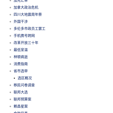
加元汇率
加拿大政治危机
四川大地震周年祭
外国干涉
多伦多市政员工罢工
手机携号跨网
改革开放三十年
最低室温
林顿病逝
消费指南
省市选举
选区概况
移民问卷调查
联邦大选
联邦预算案
赖昌星案