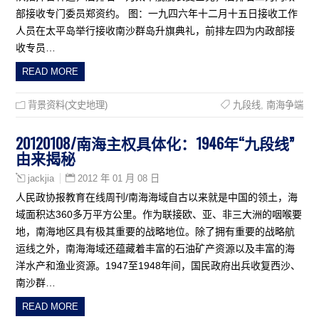
部接收专门委员郑资约。 图：一九四六年十二月十五日接收工作
人员在太平岛举行接收南沙群岛升旗典礼，前排左四为内政部接
收专员…
READ MORE
背景资料(文史地理)
九段线
,
南海争端
20120108/南海主权具体化：1946年“九段线”
由来揭秘
2012 年 01 月 08 日
jackjia
人民政协报教育在线周刊/南海海域自古以来就是中国的领土，海
域面积达360多万平方公里。作为联接欧、亚、非三大洲的咽喉要
地，南海地区具有极其重要的战略地位。除了拥有重要的战略航
运线之外，南海海域还蕴藏着丰富的石油矿产资源以及丰富的海
洋水产和渔业资源。1947至1948年间，国民政府出兵收复西沙、
南沙群…
READ MORE