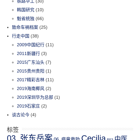
铁路华工
(30)
韩国研究
(10)
魁省统独
(66)
致命车祸档案
(25)
行走中国
(38)
2009中国纪行
(11)
2011新疆行
(3)
2015广东汕头
(7)
2015贵州贵阳
(1)
2017精彩吉林
(11)
2019海南椰风
(2)
2019深圳华为总部
(1)
2019石家庄
(2)
谈古论今
(4)
标签
03_张东岳案
Cecilia
中医
06_病童救助
PS3