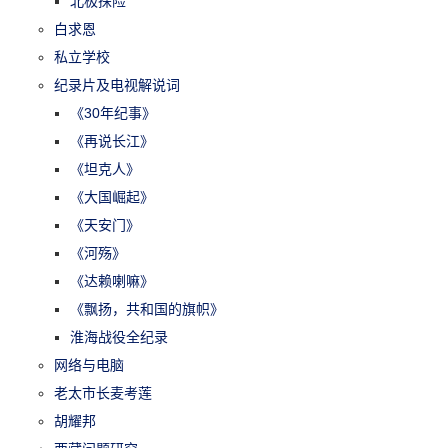
北极探险
白求恩
私立学校
纪录片及电视解说词
《30年纪事》
《再说长江》
《坦克人》
《大国崛起》
《天安门》
《河殇》
《达赖喇嘛》
《飘扬，共和国的旗帜》
淮海战役全纪录
网络与电脑
老太市长麦考莲
胡耀邦