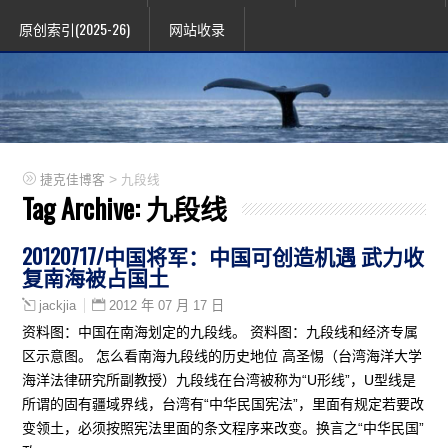
原创索引(2025-26)
网站收录
>
捷克佳博客
九段线
Tag Archive:
九段线
20120717/中国将军：中国可创造机遇 武力收
复南海被占国土
2012 年 07 月 17 日
jackjia
资料图：中国在南海划定的九段线。 资料图：九段线和经济专属
区示意图。 怎么看南海九段线的历史地位 高圣惕（台湾海洋大学
海洋法律研究所副教授）九段线在台湾被称为“U形线”，U型线是
所谓的固有疆域界线，台湾有“中华民国宪法”，里面有规定若要改
变领土，必须按照宪法里面的条文程序来改变。换言之“中华民国”