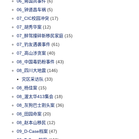
06_蒋国兵事件
(6)
06_钟道昌车祸
(5)
07_CIC校园冲突
(17)
07_胡秀华案
(12)
07_醉驾撞碎新移民家庭
(15)
07_钓友遇袭事件
(61)
07_高山涉贪案
(40)
08_中国毒奶粉事件
(43)
08_四川大地震
(146)
灾区采访队
(33)
08_杨佳案
(15)
08_渥太华413集会
(18)
08_灰狗巴士割头案
(36)
08_田园命案
(20)
08_赵本山移民
(12)
09_D-Case档案
(47)