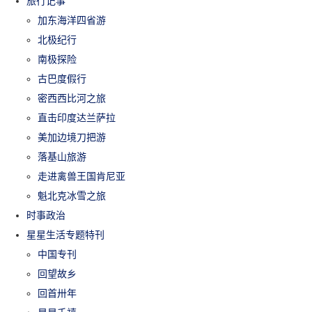
旅行记事
加东海洋四省游
北极纪行
南极探险
古巴度假行
密西西比河之旅
直击印度达兰萨拉
美加边境刀把游
落基山旅游
走进禽兽王国肯尼亚
魁北克冰雪之旅
时事政治
星星生活专题特刊
中国专刊
回望故乡
回首卅年