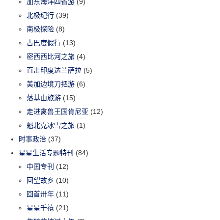
加东海洋四省游
(9)
北极纪行
(39)
南极探险
(8)
古巴度假行
(13)
密西西比河之旅
(4)
直击印度达兰萨拉
(5)
美加边境刀把游
(6)
落基山旅游
(15)
走进禽兽王国肯尼亚
(12)
魁北克冰雪之旅
(1)
时事政治
(37)
星星生活专题特刊
(84)
中国专刊
(12)
回望故乡
(10)
回首卅年
(11)
星星千禧
(21)