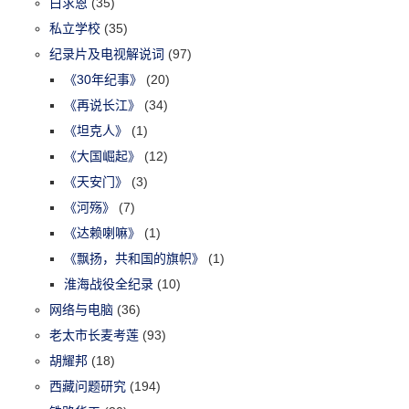
白求恩
(35)
私立学校
(35)
纪录片及电视解说词
(97)
《30年纪事》
(20)
《再说长江》
(34)
《坦克人》
(1)
《大国崛起》
(12)
《天安门》
(3)
《河殇》
(7)
《达赖喇嘛》
(1)
《飘扬，共和国的旗帜》
(1)
淮海战役全纪录
(10)
网络与电脑
(36)
老太市长麦考莲
(93)
胡耀邦
(18)
西藏问题研究
(194)