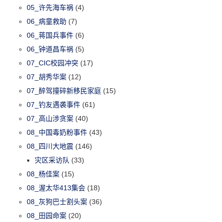
05_许先海车祸
(4)
06_病童救助
(7)
06_蒋国兵事件
(6)
06_钟道昌车祸
(5)
07_CIC校园冲突
(17)
07_胡秀华案
(12)
07_醉驾撞碎新移民家庭
(15)
07_钓友遇袭事件
(61)
07_高山涉贪案
(40)
08_中国毒奶粉事件
(43)
08_四川大地震
(146)
灾区采访队
(33)
08_杨佳案
(15)
08_渥太华413集会
(18)
08_灰狗巴士割头案
(36)
08_田园命案
(20)