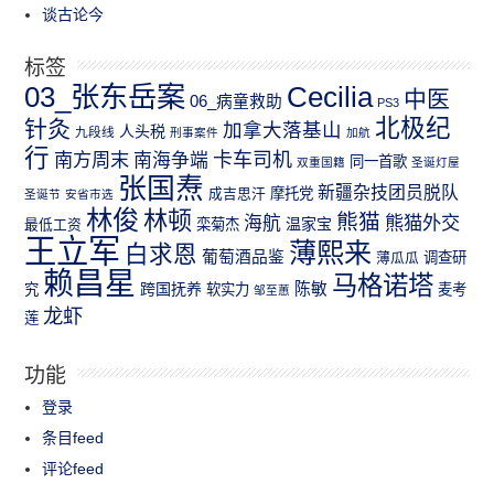
谈古论今
标签
03_张东岳案
Cecilia
中医
06_病童救助
PS3
北极纪
针灸
加拿大落基山
人头税
九段线
刑事案件
加航
行
南方周末
卡车司机
南海争端
同一首歌
双重国籍
圣诞灯屋
张国焘
新疆杂技团员脱队
成吉思汗
摩托党
圣诞节
安省市选
林俊
林顿
熊猫
熊猫外交
海航
温家宝
最低工资
栾菊杰
王立军
薄熙来
白求恩
葡萄酒品鉴
薄瓜瓜
调查研
赖昌星
马格诺塔
跨国抚养
陈敏
究
软实力
麦考
邹至蕙
龙虾
莲
功能
登录
条目feed
评论feed