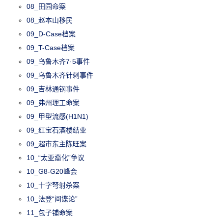
08_田园命案
08_赵本山移民
09_D-Case档案
09_T-Case档案
09_乌鲁木齐7·5事件
09_乌鲁木齐针刺事件
09_吉林通钢事件
09_弗州理工命案
09_甲型流感(H1N1)
09_红宝石酒楼结业
09_超市东主陈旺案
10_“太亚裔化”争议
10_G8-G20峰会
10_十字弩射杀案
10_法登“间谍论”
11_包子铺命案