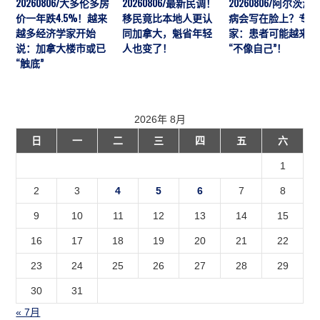
20260806/大多伦多房
20260806/最新民调！
20260806/阿尔茨海
价一年跌4.5%！越来
移民竟比本地人更认
病会写在脸上？专
越多经济学家开始
同加拿大，魁省年轻
家：患者可能越来越
说：加拿大楼市或已
人也变了！
“不像自己”！
“触底”
2026年 8月
日
一
二
三
四
五
六
1
2
3
4
5
6
7
8
9
10
11
12
13
14
15
16
17
18
19
20
21
22
23
24
25
26
27
28
29
30
31
« 7月