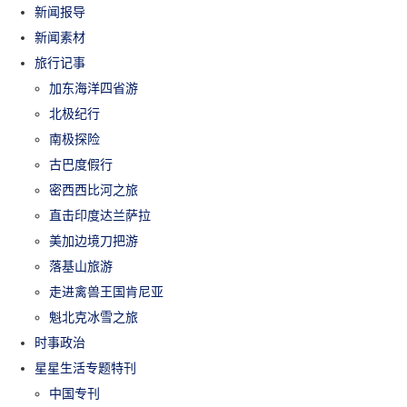
新闻报导
新闻素材
旅行记事
加东海洋四省游
北极纪行
南极探险
古巴度假行
密西西比河之旅
直击印度达兰萨拉
美加边境刀把游
落基山旅游
走进禽兽王国肯尼亚
魁北克冰雪之旅
时事政治
星星生活专题特刊
中国专刊