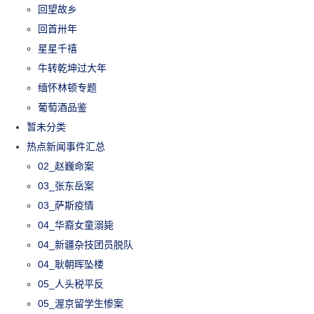
回望故乡
回首卅年
星星千禧
牛转乾坤过大年
缅怀林顿专题
葡萄酒品鉴
暂未分类
热点新闻事件汇总
02_赵巍命案
03_张东岳案
03_萨斯疫情
04_华裔女童溺毙
04_新疆杂技团员脱队
04_耿朝晖坠楼
05_人头税平反
05_渥京留学生惨案