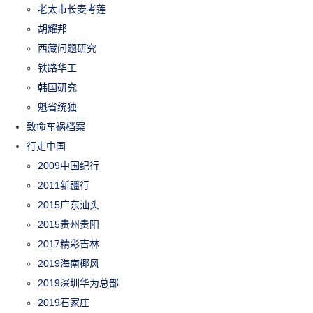
老太市长麦考莲
胡耀邦
西藏问题研究
铁路华工
韩国研究
魁省统独
致命车祸档案
行走中国
2009中国纪行
2011新疆行
2015广东汕头
2015贵州贵阳
2017精彩吉林
2019海南椰风
2019深圳华为总部
2019石家庄