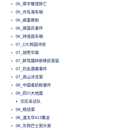
05_蒋宇餐馆猝亡
05_许先海车祸
06_病童救助
06_蒋国兵事件
06_钟道昌车祸
07_CIC校园冲突
07_胡秀华案
07_醉驾撞碎新移民家庭
07_钓友遇袭事件
07_高山涉贪案
08_中国毒奶粉事件
08_四川大地震
灾区采访队
08_杨佳案
08_渥太华413集会
08_灰狗巴士割头案