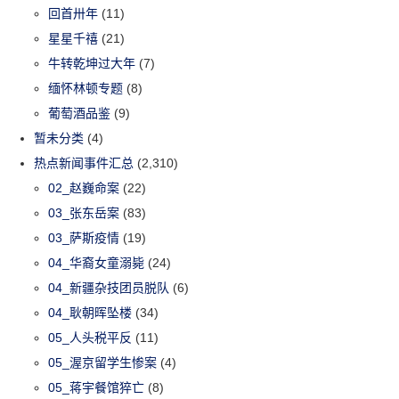
回首卅年
(11)
星星千禧
(21)
牛转乾坤过大年
(7)
缅怀林顿专题
(8)
葡萄酒品鉴
(9)
暂未分类
(4)
热点新闻事件汇总
(2,310)
02_赵巍命案
(22)
03_张东岳案
(83)
03_萨斯疫情
(19)
04_华裔女童溺毙
(24)
04_新疆杂技团员脱队
(6)
04_耿朝晖坠楼
(34)
05_人头税平反
(11)
05_渥京留学生惨案
(4)
05_蒋宇餐馆猝亡
(8)