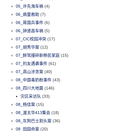
05_许先海车祸
(4)
06_病童救助
(7)
06_蒋国兵事件
(6)
06_钟道昌车祸
(5)
07_CIC校园冲突
(17)
07_胡秀华案
(12)
07_醉驾撞碎新移民家庭
(15)
07_钓友遇袭事件
(61)
07_高山涉贪案
(40)
08_中国毒奶粉事件
(43)
08_四川大地震
(146)
灾区采访队
(33)
08_杨佳案
(15)
08_渥太华413集会
(18)
08_灰狗巴士割头案
(36)
08_田园命案
(20)