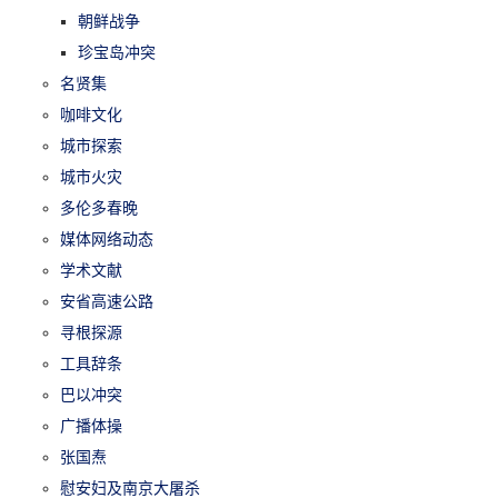
朝鲜战争
珍宝岛冲突
名贤集
咖啡文化
城市探索
城市火灾
多伦多春晚
媒体网络动态
学术文献
安省高速公路
寻根探源
工具辞条
巴以冲突
广播体操
张国焘
慰安妇及南京大屠杀