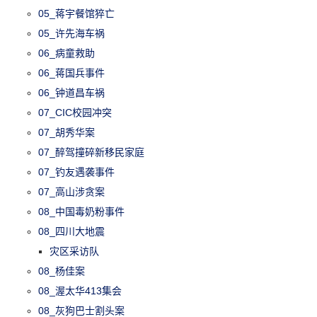
05_蒋宇餐馆猝亡
05_许先海车祸
06_病童救助
06_蒋国兵事件
06_钟道昌车祸
07_CIC校园冲突
07_胡秀华案
07_醉驾撞碎新移民家庭
07_钓友遇袭事件
07_高山涉贪案
08_中国毒奶粉事件
08_四川大地震
灾区采访队
08_杨佳案
08_渥太华413集会
08_灰狗巴士割头案