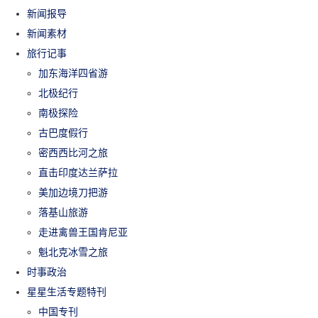
新闻报导
新闻素材
旅行记事
加东海洋四省游
北极纪行
南极探险
古巴度假行
密西西比河之旅
直击印度达兰萨拉
美加边境刀把游
落基山旅游
走进禽兽王国肯尼亚
魁北克冰雪之旅
时事政治
星星生活专题特刊
中国专刊