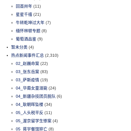
回首卅年
(11)
星星千禧
(21)
牛转乾坤过大年
(7)
缅怀林顿专题
(8)
葡萄酒品鉴
(9)
暂未分类
(4)
热点新闻事件汇总
(2,310)
02_赵巍命案
(22)
03_张东岳案
(83)
03_萨斯疫情
(19)
04_华裔女童溺毙
(24)
04_新疆杂技团员脱队
(6)
04_耿朝晖坠楼
(34)
05_人头税平反
(11)
05_渥京留学生惨案
(4)
05_蒋宇餐馆猝亡
(8)