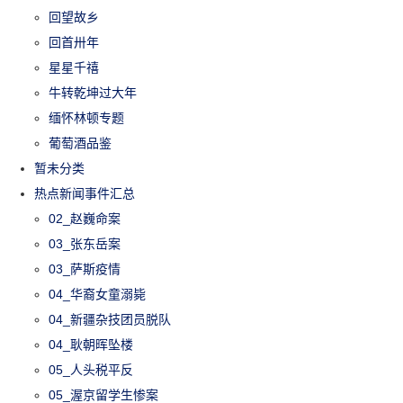
回望故乡
回首卅年
星星千禧
牛转乾坤过大年
缅怀林顿专题
葡萄酒品鉴
暂未分类
热点新闻事件汇总
02_赵巍命案
03_张东岳案
03_萨斯疫情
04_华裔女童溺毙
04_新疆杂技团员脱队
04_耿朝晖坠楼
05_人头税平反
05_渥京留学生惨案