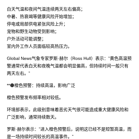
白天气温和夜间气温连续两天左右偏高；
中暑、热衰竭等健康风险开始增加；
停电或局部供电紧张风险上升；
宠物和野生动物受到影响；
户外活动可能调整；
室内外工作人员面临较高热压力。
Global News气象专家罗斯·赫尔（Ross Hull）表示：”黄色高温预
警通常代表白天和夜晚气温都会明显偏高，但持续时间一般只有
两天左右。”
**🟠橙色预警：持续高温，影响广泛
橙色预警发布频率相对较低。
环境部表示，此级别意味着恶劣天气很可能造成重大健康风险和
广泛影响，通常持续数天。
罗斯·赫尔表示：”进入橙色预警后，说明这已经不是短暂高温，而
是一场持续时间较长的高温事件。”