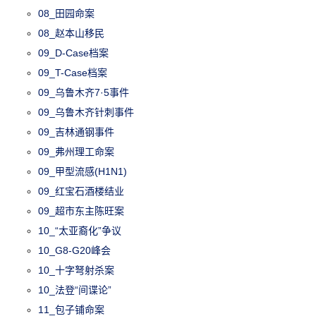
08_田园命案
08_赵本山移民
09_D-Case档案
09_T-Case档案
09_乌鲁木齐7·5事件
09_乌鲁木齐针刺事件
09_吉林通钢事件
09_弗州理工命案
09_甲型流感(H1N1)
09_红宝石酒楼结业
09_超市东主陈旺案
10_“太亚裔化”争议
10_G8-G20峰会
10_十字弩射杀案
10_法登“间谍论”
11_包子铺命案