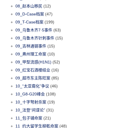
08_赵本山移民
(12)
09_D-Case档案
(47)
09_T-Case档案
(199)
09_乌鲁木齐7·5事件
(63)
09_乌鲁木齐针刺事件
(15)
09_吉林通钢事件
(15)
09_弗州理工命案
(10)
09_甲型流感(H1N1)
(52)
09_红宝石酒楼结业
(16)
09_超市东主陈旺案
(85)
10_“太亚裔化”争议
(46)
10_G8-G20峰会
(108)
10_十字弩射杀案
(19)
10_法登“间谍论”
(31)
11_包子铺命案
(21)
11_约大留学生柳乾命案
(48)