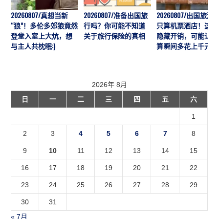
20260807/真想当新
20260807/准备出国旅
20260807/出国旅游
“狼”！多伦多郊狼竟然
行吗？你可能不知道
只算机票酒店！这7
登堂入室上大炕，想
关于旅行保险的真相
隐藏开销，可能让预
与主人共枕眠:)
算瞬间多花上千元
2026年 8月
日
一
二
三
四
五
六
1
2
3
4
5
6
7
8
9
10
11
12
13
14
15
16
17
18
19
20
21
22
23
24
25
26
27
28
29
30
31
« 7月