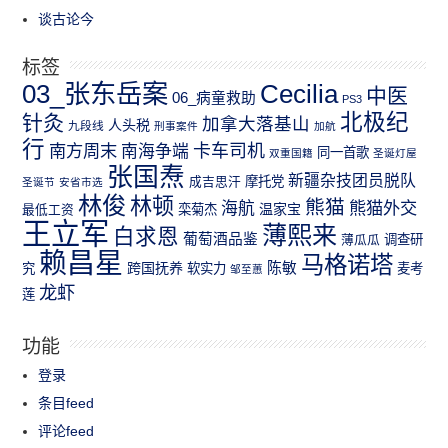
谈古论今
标签
03_张东岳案
Cecilia
中医
06_病童救助
PS3
北极纪
针灸
加拿大落基山
人头税
九段线
刑事案件
加航
行
南方周末
卡车司机
南海争端
同一首歌
双重国籍
圣诞灯屋
张国焘
新疆杂技团员脱队
成吉思汗
摩托党
圣诞节
安省市选
林俊
林顿
熊猫
熊猫外交
海航
温家宝
最低工资
栾菊杰
王立军
薄熙来
白求恩
葡萄酒品鉴
薄瓜瓜
调查研
赖昌星
马格诺塔
跨国抚养
陈敏
究
软实力
麦考
邹至蕙
龙虾
莲
功能
登录
条目feed
评论feed