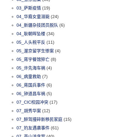
03_萨斯疫情
(19)
04_华裔女童溺毙
(24)
04_新疆杂技团员脱队
(6)
04_耿朝晖坠楼
(34)
05_人头税平反
(11)
05_渥京留学生惨案
(4)
05_蒋宇餐馆猝亡
(8)
05_许先海车祸
(4)
06_病童救助
(7)
06_蒋国兵事件
(6)
06_钟道昌车祸
(5)
07_CIC校园冲突
(17)
07_胡秀华案
(12)
07_醉驾撞碎新移民家庭
(15)
07_钓友遇袭事件
(61)
07_高山涉贪案
(40)