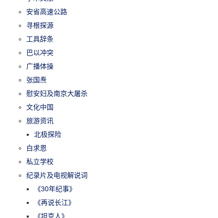
安省高速公路
寻根探源
工具辞条
巴以冲突
广播体操
张国焘
慰安妇及南京大屠杀
文化中国
旅游资讯
北极探险
白求恩
私立学校
纪录片及电视解说词
《30年纪事》
《再说长江》
《坦克人》