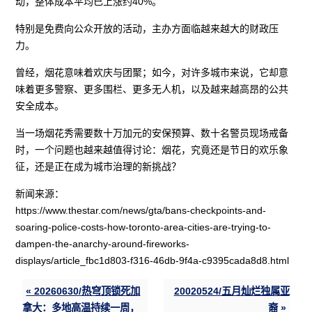
动，整体成本平均已上涨约40%。
特别是免费向公众开放的活动，主办方面临越来越大的财政压
力。
曾经，烟花意味着欢庆与团聚；如今，对许多城市来说，它却意
味着更多警察、更多围栏、更多无人机，以及越来越高昂的公共
安全成本。
当一场烟花秀需要数十万加元的安保预算、数十名警员现场戒备
时，一个问题也越来越值得讨论：烟花，究竟还是节日的欢乐象
征，还是正在成为城市治理的新挑战？
新闻来源：
https://www.thestar.com/news/gta/bans-checkpoints-and-
soaring-police-costs-how-toronto-area-cities-are-trying-to-
dampen-the-anarchy-around-fireworks-
displays/article_fbc1d803-f316-46db-9f4a-c9395cada8d8.html
« 20260630/热穹顶锁死加
20020524/五月灿烂独属亚
拿大：多地高温持续一周，
裔 »