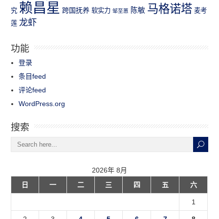
赖昌星
马格诺塔
跨国抚养
陈敏
究
软实力
麦考
邹至蕙
龙虾
莲
功能
登录
条目feed
评论feed
WordPress.org
搜索
2026年 8月
日
一
二
三
四
五
六
1