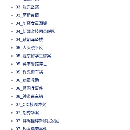
03_张东岳案
03_萨斯疫情
04_华裔女童溺毙
04_新疆杂技团员脱队
04_耿朝晖坠楼
05_人头税平反
05_渥京留学生惨案
05_蒋宇餐馆猝亡
05_许先海车祸
06_病童救助
06_蒋国兵事件
06_钟道昌车祸
07_CIC校园冲突
07_胡秀华案
07_醉驾撞碎新移民家庭
07_钓友遇袭事件