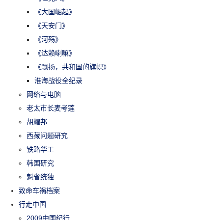
《大国崛起》
《天安门》
《河殇》
《达赖喇嘛》
《飘扬，共和国的旗帜》
淮海战役全纪录
网络与电脑
老太市长麦考莲
胡耀邦
西藏问题研究
铁路华工
韩国研究
魁省统独
致命车祸档案
行走中国
2009中国纪行