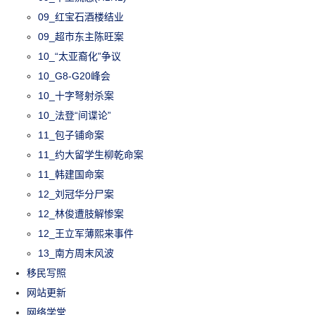
09_红宝石酒楼结业
09_超市东主陈旺案
10_“太亚裔化”争议
10_G8-G20峰会
10_十字弩射杀案
10_法登“间谍论”
11_包子铺命案
11_约大留学生柳乾命案
11_韩建国命案
12_刘冠华分尸案
12_林俊遭肢解惨案
12_王立军薄熙来事件
13_南方周末风波
移民写照
网站更新
网络学堂