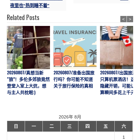
夜里也“热到睡不着”
Related Posts
<
>
20260807/真想当新
20260807/准备出国旅
20260807/出国旅游
“狼”！多伦多郊狼竟然
行吗？你可能不知道
只算机票酒店！这7
登堂入室上大炕，想
关于旅行保险的真相
隐藏开销，可能让预
与主人共枕眠:)
算瞬间多花上千元
2026年 8月
日
一
二
三
四
五
六
1