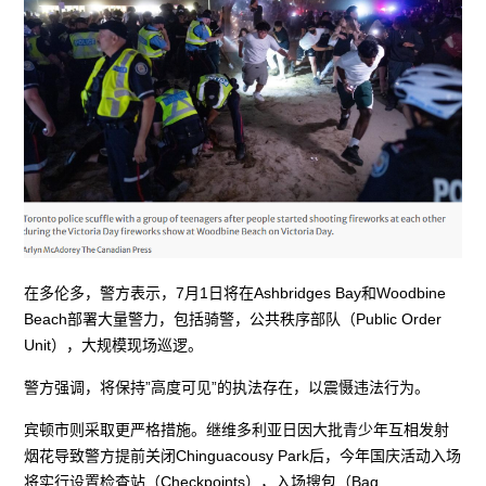
在多伦多，警方表示，7月1日将在Ashbridges Bay和Woodbine
Beach部署大量警力，包括骑警，公共秩序部队（Public Order
Unit），大规模现场巡逻。
警方强调，将保持”高度可见”的执法存在，以震慑违法行为。
宾顿市则采取更严格措施。继维多利亚日因大批青少年互相发射
烟花导致警方提前关闭Chinguacousy Park后，今年国庆活动入场
将实行设置检查站（Checkpoints），入场搜包（Bag