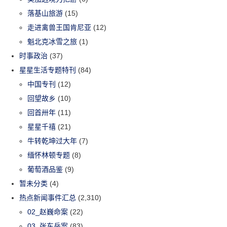
落基山旅游
(15)
走进禽兽王国肯尼亚
(12)
魁北克冰雪之旅
(1)
时事政治
(37)
星星生活专题特刊
(84)
中国专刊
(12)
回望故乡
(10)
回首卅年
(11)
星星千禧
(21)
牛转乾坤过大年
(7)
缅怀林顿专题
(8)
葡萄酒品鉴
(9)
暂未分类
(4)
热点新闻事件汇总
(2,310)
02_赵巍命案
(22)
03_张东岳案
(83)