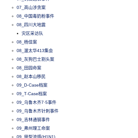
07_高山涉贪案
08_中国毒奶粉事件
08_四川大地震
灾区采访队
08_杨佳案
08_渥太华413集会
08_灰狗巴士割头案
08_田园命案
08_赵本山移民
09_D-Case档案
09_T-Case档案
09_乌鲁木齐7·5事件
09_乌鲁木齐针刺事件
09_吉林通钢事件
09_弗州理工命案
09_甲型流感(H1N1)