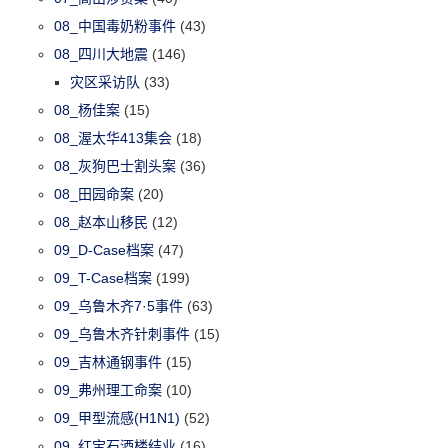
08_中国毒奶粉事件
(43)
08_四川大地震
(146)
灾区采访队
(33)
08_杨佳案
(15)
08_渥太华413集会
(18)
08_灰狗巴士割头案
(36)
08_田园命案
(20)
08_赵本山移民
(12)
09_D-Case档案
(47)
09_T-Case档案
(199)
09_乌鲁木齐7·5事件
(63)
09_乌鲁木齐针刺事件
(15)
09_吉林通钢事件
(15)
09_弗州理工命案
(10)
09_甲型流感(H1N1)
(52)
09_红宝石酒楼结业
(16)