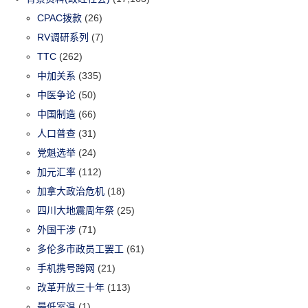
CPAC拨款
(26)
RV调研系列
(7)
TTC
(262)
中加关系
(335)
中医争论
(50)
中国制造
(66)
人口普查
(31)
党魁选举
(24)
加元汇率
(112)
加拿大政治危机
(18)
四川大地震周年祭
(25)
外国干涉
(71)
多伦多市政员工罢工
(61)
手机携号跨网
(21)
改革开放三十年
(113)
最低室温
(1)