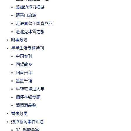
美加边境刀把游
落基山旅游
走进禽兽王国肯尼亚
魁北克冰雪之旅
时事政治
星星生活专题特刊
中国专刊
回望故乡
回首卅年
星星千禧
牛转乾坤过大年
缅怀林顿专题
葡萄酒品鉴
暂未分类
热点新闻事件汇总
02_赵巍命案