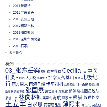
2011新疆行
2015广东汕头
2015贵州贵阳
2017精彩吉林
2019海南椰风
2019深圳华为总部
2019石家庄
谈古论今
标签
03_张东岳案
Cecilia
中医
06_病童救助
PS3
北极纪
针灸
加拿大落基山
人头税
九段线
刑事案件
加航
行
南方周末
卡车司机
南海争端
同一首歌
双重国籍
圣诞灯屋
张国焘
新疆杂技团员脱队
成吉思汗
摩托党
圣诞节
安省市选
林俊
林顿
熊猫
熊猫外交
海航
温家宝
最低工资
栾菊杰
王立军
薄熙来
白求恩
葡萄酒品鉴
薄瓜瓜
调查研