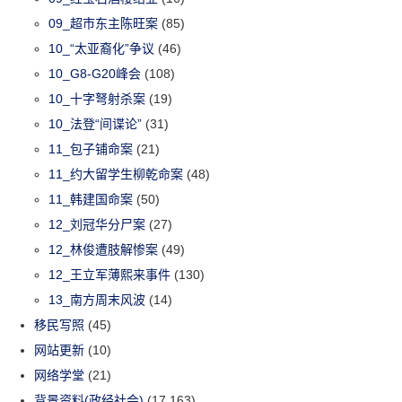
09_超市东主陈旺案
(85)
10_“太亚裔化”争议
(46)
10_G8-G20峰会
(108)
10_十字弩射杀案
(19)
10_法登“间谍论”
(31)
11_包子铺命案
(21)
11_约大留学生柳乾命案
(48)
11_韩建国命案
(50)
12_刘冠华分尸案
(27)
12_林俊遭肢解惨案
(49)
12_王立军薄熙来事件
(130)
13_南方周末风波
(14)
移民写照
(45)
网站更新
(10)
网络学堂
(21)
背景资料(政经社会)
(17,163)