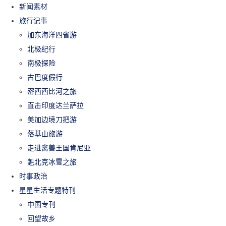
新闻素材
旅行记事
加东海洋四省游
北极纪行
南极探险
古巴度假行
密西西比河之旅
直击印度达兰萨拉
美加边境刀把游
落基山旅游
走进禽兽王国肯尼亚
魁北克冰雪之旅
时事政治
星星生活专题特刊
中国专刊
回望故乡