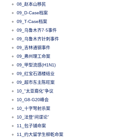
08_赵本山移民
09_D-Case档案
09_T-Case档案
09_乌鲁木齐7·5事件
09_乌鲁木齐针刺事件
09_吉林通钢事件
09_弗州理工命案
09_甲型流感(H1N1)
09_红宝石酒楼结业
09_超市东主陈旺案
10_“太亚裔化”争议
10_G8-G20峰会
10_十字弩射杀案
10_法登“间谍论”
11_包子铺命案
11_约大留学生柳乾命案