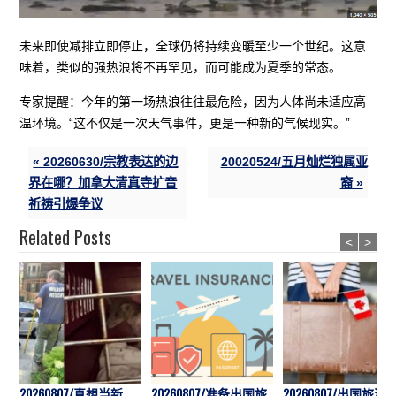
未来即使减排立即停止，全球仍将持续变暖至少一个世纪。这意
味着，类似的强热浪将不再罕见，而可能成为夏季的常态。
专家提醒：今年的第一场热浪往往最危险，因为人体尚未适应高
温环境。“这不仅是一次天气事件，更是一种新的气候现实。”
« 20260630/宗教表达的边
20020524/五月灿烂独属亚
界在哪？加拿大清真寺扩音
裔 »
祈祷引爆争议
Related Posts
<
>
20260807/真想当新
20260807/准备出国旅
20260807/出国旅游