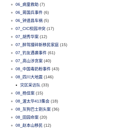
06_病童救助
(7)
06_蒋国兵事件
(6)
06_钟道昌车祸
(5)
07_CIC校园冲突
(17)
07_胡秀华案
(12)
07_醉驾撞碎新移民家庭
(15)
07_钓友遇袭事件
(61)
07_高山涉贪案
(40)
08_中国毒奶粉事件
(43)
08_四川大地震
(146)
灾区采访队
(33)
08_杨佳案
(15)
08_渥太华413集会
(18)
08_灰狗巴士割头案
(36)
08_田园命案
(20)
08_赵本山移民
(12)