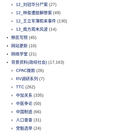
12_刘冠华分尸案
(27)
12_林俊遭肢解惨案
(49)
12_王立军薄熙来事件
(130)
13_南方周末风波
(14)
移民写照
(45)
网站更新
(10)
网络学堂
(21)
背景资料(政经社会)
(17,163)
CPAC拨款
(26)
RV调研系列
(7)
TTC
(262)
中加关系
(335)
中医争论
(50)
中国制造
(66)
人口普查
(31)
党魁选举
(24)