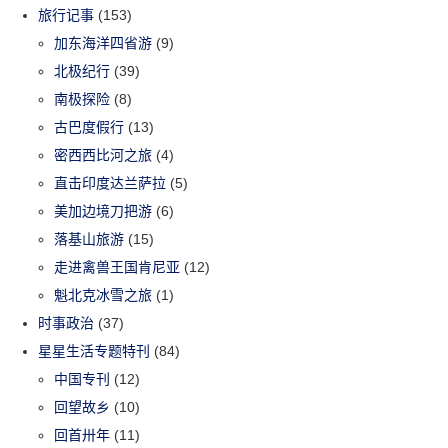
旅行记事
(153)
加东海洋四省游
(9)
北极纪行
(39)
南极探险
(8)
古巴度假行
(13)
密西西比河之旅
(4)
直击印度达兰萨拉
(5)
美加边境刀把游
(6)
落基山旅游
(15)
走进禽兽王国肯尼亚
(12)
魁北克冰雪之旅
(1)
时事政治
(37)
星星生活专题特刊
(84)
中国专刊
(12)
回望故乡
(10)
回首卅年
(11)