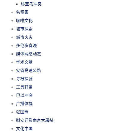
珍宝岛冲突
名贤集
咖啡文化
城市探索
城市火灾
多伦多春晚
媒体网络动态
学术文献
安省高速公路
寻根探源
工具辞条
巴以冲突
广播体操
张国焘
慰安妇及南京大屠杀
文化中国