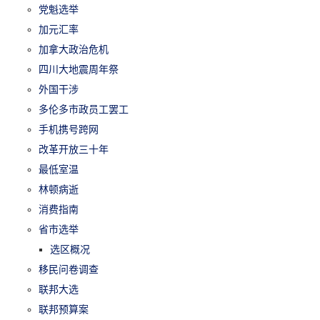
党魁选举
加元汇率
加拿大政治危机
四川大地震周年祭
外国干涉
多伦多市政员工罢工
手机携号跨网
改革开放三十年
最低室温
林顿病逝
消费指南
省市选举
选区概况
移民问卷调查
联邦大选
联邦预算案