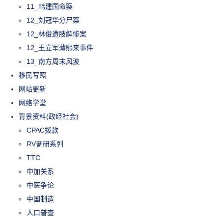
11_韩建国命案
12_刘冠华分尸案
12_林俊遭肢解惨案
12_王立军薄熙来事件
13_南方周末风波
移民写照
网站更新
网络学堂
背景资料(政经社会)
CPAC拨款
RV调研系列
TTC
中加关系
中医争论
中国制造
人口普查