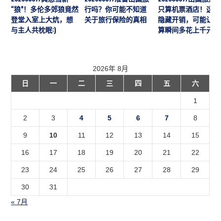
“狼”！多伦多郊狼竟然
行吗？你可能不知道
只算机票酒店！这7
登堂入室上大炕，想
关于旅行保险的真相
隐藏开销，可能让预
与主人共枕眠:)
算瞬间多花上千元
2026年 8月
日
一
二
三
四
五
六
1
2
3
4
5
6
7
8
9
10
11
12
13
14
15
16
17
18
19
20
21
22
23
24
25
26
27
28
29
30
31
« 7月