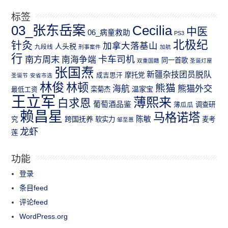
标签
03_张东岳案
Cecilia
中医
06_病童救助
PS3
北极纪
针灸
加拿大落基山
人头税
九段线
刑事案件
加航
行
南方周末
卡车司机
南海争端
同一首歌
双重国籍
圣诞灯屋
张国焘
新疆杂技团员脱队
成吉思汗
摩托党
圣诞节
安省市选
林俊
林顿
熊猫
熊猫外交
海航
温家宝
最低工资
栾菊杰
王立军
薄熙来
白求恩
葡萄酒品鉴
薄瓜瓜
调查研
赖昌星
马格诺塔
跨国抚养
陈敏
究
软实力
麦考
邹至蕙
龙虾
莲
功能
登录
条目feed
评论feed
WordPress.org