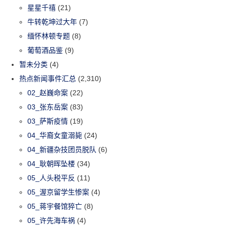
星星千禧
(21)
牛转乾坤过大年
(7)
缅怀林顿专题
(8)
葡萄酒品鉴
(9)
暂未分类
(4)
热点新闻事件汇总
(2,310)
02_赵巍命案
(22)
03_张东岳案
(83)
03_萨斯疫情
(19)
04_华裔女童溺毙
(24)
04_新疆杂技团员脱队
(6)
04_耿朝晖坠楼
(34)
05_人头税平反
(11)
05_渥京留学生惨案
(4)
05_蒋宇餐馆猝亡
(8)
05_许先海车祸
(4)