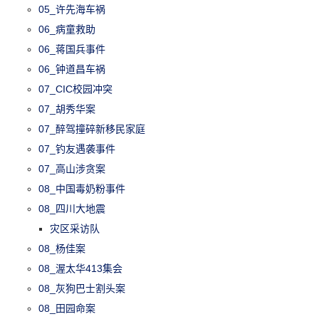
05_许先海车祸
06_病童救助
06_蒋国兵事件
06_钟道昌车祸
07_CIC校园冲突
07_胡秀华案
07_醉驾撞碎新移民家庭
07_钓友遇袭事件
07_高山涉贪案
08_中国毒奶粉事件
08_四川大地震
灾区采访队
08_杨佳案
08_渥太华413集会
08_灰狗巴士割头案
08_田园命案