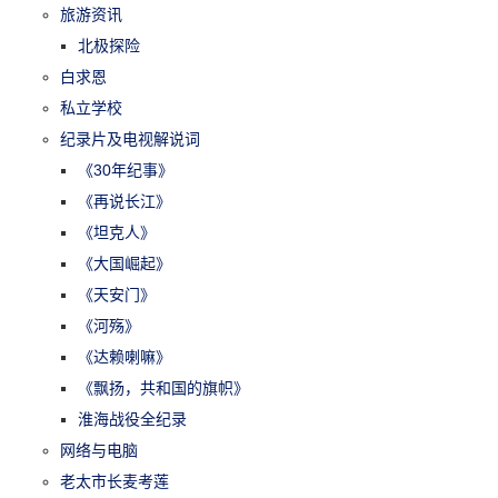
旅游资讯
北极探险
白求恩
私立学校
纪录片及电视解说词
《30年纪事》
《再说长江》
《坦克人》
《大国崛起》
《天安门》
《河殇》
《达赖喇嘛》
《飘扬，共和国的旗帜》
淮海战役全纪录
网络与电脑
老太市长麦考莲