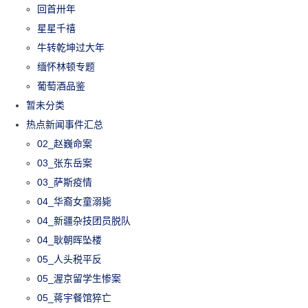
回首卅年
星星千禧
牛转乾坤过大年
缅怀林顿专题
葡萄酒品鉴
暂未分类
热点新闻事件汇总
02_赵巍命案
03_张东岳案
03_萨斯疫情
04_华裔女童溺毙
04_新疆杂技团员脱队
04_耿朝晖坠楼
05_人头税平反
05_渥京留学生惨案
05_蒋宇餐馆猝亡