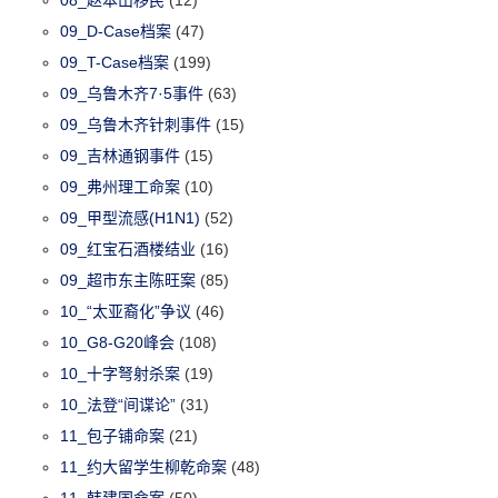
08_赵本山移民
(12)
09_D-Case档案
(47)
09_T-Case档案
(199)
09_乌鲁木齐7·5事件
(63)
09_乌鲁木齐针刺事件
(15)
09_吉林通钢事件
(15)
09_弗州理工命案
(10)
09_甲型流感(H1N1)
(52)
09_红宝石酒楼结业
(16)
09_超市东主陈旺案
(85)
10_“太亚裔化”争议
(46)
10_G8-G20峰会
(108)
10_十字弩射杀案
(19)
10_法登“间谍论”
(31)
11_包子铺命案
(21)
11_约大留学生柳乾命案
(48)