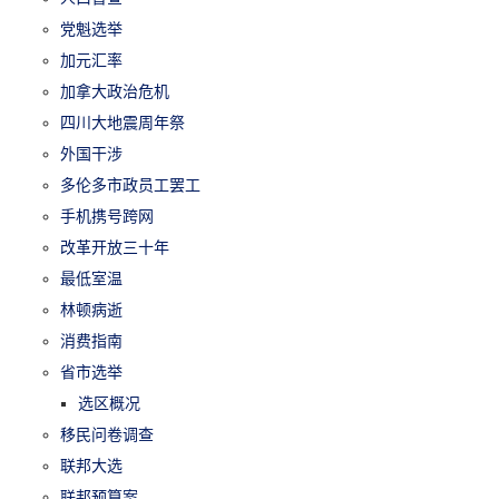
党魁选举
加元汇率
加拿大政治危机
四川大地震周年祭
外国干涉
多伦多市政员工罢工
手机携号跨网
改革开放三十年
最低室温
林顿病逝
消费指南
省市选举
选区概况
移民问卷调查
联邦大选
联邦预算案