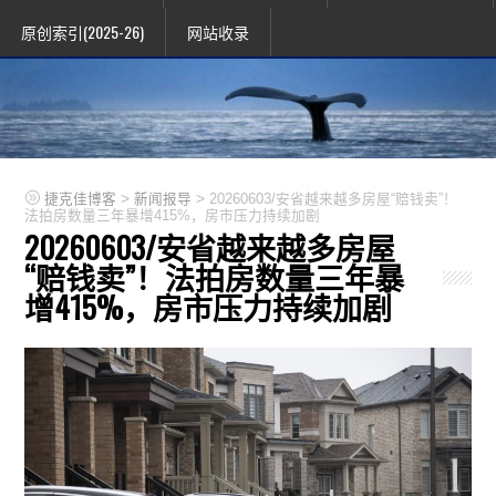
原创索引(2025-26)
网站收录
>
>
捷克佳博客
新闻报导
20260603/安省越来越多房屋“赔钱卖”！
法拍房数量三年暴增415%，房市压力持续加剧
20260603/安省越来越多房屋
“赔钱卖”！法拍房数量三年暴
增415%，房市压力持续加剧