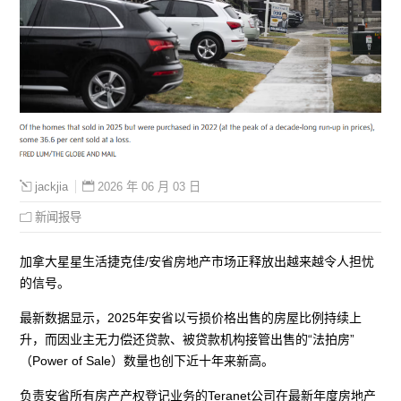
2026 年 06 月 03 日
jackjia
新闻报导
加拿大星星生活捷克佳/安省房地产市场正释放出越来越令人担忧
的信号。
最新数据显示，2025年安省以亏损价格出售的房屋比例持续上
升，而因业主无力偿还贷款、被贷款机构接管出售的“法拍房”
（Power of Sale）数量也创下近十年来新高。
负责安省所有房产产权登记业务的Teranet公司在最新年度房地产