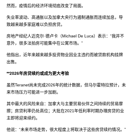
然而，疫情后的经济环境彻底改变了局面。
失业率波动、高通胀以及加拿大央行为遏制通胀而连续加息，导
致越来越多家庭难以负担房贷。
房地产经纪人迈克尔·德卢卡（Michael De Luca）表示：“我并不
意外，很多法拍房可能集中在公寓市场。”
他指出，近年来越来越多投资物业因业主违约而被贷款机构挂牌
出售。
**2026年房贷续约或成为更大考验
虽然Teranet尚未完成2026年的统计数据，但马尔霍特拉预计，未
来市场压力可能进一步加剧。
其中最大的风险来自：加拿大与主要贸易伙伴之间持续的贸易摩
擦；房贷利率仍处高位；大批在2021年低利率时期办理房贷的业
主即将迎来续约。
他说：“未来市场走势，很大程度上将取决于这些房贷续约情况。”