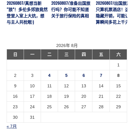
20260807/真想当新
20260807/准备出国旅
20260807/出国旅游
“狼”！多伦多郊狼竟然
行吗？你可能不知道
只算机票酒店！这7
登堂入室上大炕，想
关于旅行保险的真相
隐藏开销，可能让预
与主人共枕眠:)
算瞬间多花上千元
2026年 8月
日
一
二
三
四
五
六
1
2
3
4
5
6
7
8
9
10
11
12
13
14
15
16
17
18
19
20
21
22
23
24
25
26
27
28
29
30
31
« 7月