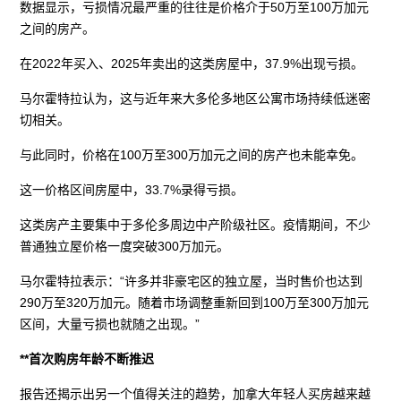
数据显示，亏损情况最严重的往往是价格介于50万至100万加元
之间的房产。
在2022年买入、2025年卖出的这类房屋中，37.9%出现亏损。
马尔霍特拉认为，这与近年来大多伦多地区公寓市场持续低迷密
切相关。
与此同时，价格在100万至300万加元之间的房产也未能幸免。
这一价格区间房屋中，33.7%录得亏损。
这类房产主要集中于多伦多周边中产阶级社区。疫情期间，不少
普通独立屋价格一度突破300万加元。
马尔霍特拉表示：“许多并非豪宅区的独立屋，当时售价也达到
290万至320万加元。随着市场调整重新回到100万至300万加元
区间，大量亏损也就随之出现。”
**首次购房年龄不断推迟
报告还揭示出另一个值得关注的趋势，加拿大年轻人买房越来越