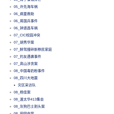
05_许先海车祸
06_病童救助
06_蒋国兵事件
06_钟道昌车祸
07_CIC校园冲突
07_胡秀华案
07_醉驾撞碎新移民家庭
07_钓友遇袭事件
07_高山涉贪案
08_中国毒奶粉事件
08_四川大地震
灾区采访队
08_杨佳案
08_渥太华413集会
08_灰狗巴士割头案
08_田园命案