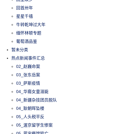
回首卅年
星星千禧
牛转乾坤过大年
缅怀林顿专题
葡萄酒品鉴
暂未分类
热点新闻事件汇总
02_赵巍命案
03_张东岳案
03_萨斯疫情
04_华裔女童溺毙
04_新疆杂技团员脱队
04_耿朝晖坠楼
05_人头税平反
05_渥京留学生惨案
05_蒋宇餐馆猝亡