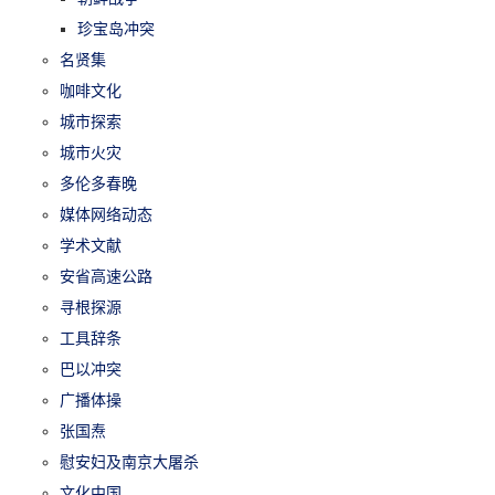
珍宝岛冲突
名贤集
咖啡文化
城市探索
城市火灾
多伦多春晚
媒体网络动态
学术文献
安省高速公路
寻根探源
工具辞条
巴以冲突
广播体操
张国焘
慰安妇及南京大屠杀
文化中国