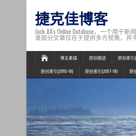
捷克佳博客
Jack JIA's Online Data
录部分文章仅在于提供多方视角，并不代表博主观
博主素描
原创摘选
原创索引(20
原创索引(2015-16)
原创索引(2017-18)
原创