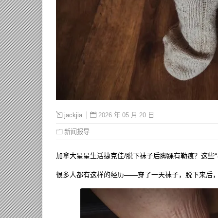
2026 年 05 月 20 日
jackjia
新闻报导
加拿大星星生活捷克佳/脱下袜子后脚踝有勒痕？这些
很多人都有这样的经历——穿了一天袜子，脱下来后