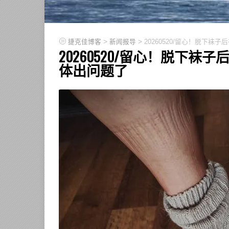
>
>
捷克佳博客
新闻报导
20260520/留心！脱下袜
20260520/留心！脱下袜
体出问题了