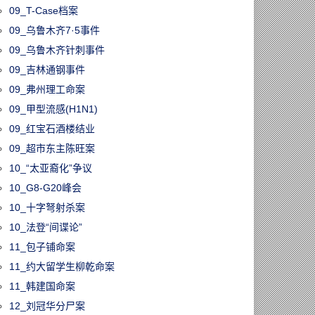
09_T-Case档案
09_乌鲁木齐7·5事件
09_乌鲁木齐针刺事件
09_吉林通钢事件
09_弗州理工命案
09_甲型流感(H1N1)
09_红宝石酒楼结业
09_超市东主陈旺案
10_“太亚裔化”争议
10_G8-G20峰会
10_十字弩射杀案
10_法登“间谍论”
11_包子铺命案
11_约大留学生柳乾命案
11_韩建国命案
12_刘冠华分尸案