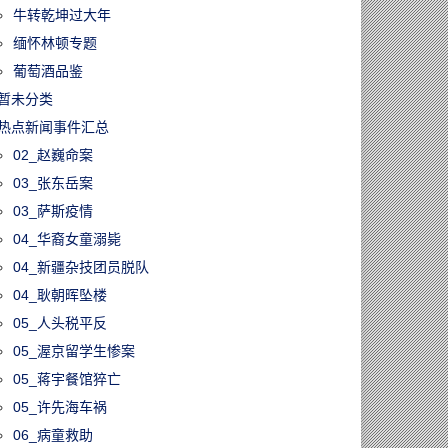
牛转乾坤过大年
缅怀林顿专题
葡萄酒品鉴
暂未分类
热点新闻事件汇总
02_赵巍命案
03_张东岳案
03_萨斯疫情
04_华裔女童溺毙
04_新疆杂技团员脱队
04_耿朝晖坠楼
05_人头税平反
05_渥京留学生惨案
05_蒋宇餐馆猝亡
05_许先海车祸
06_病童救助