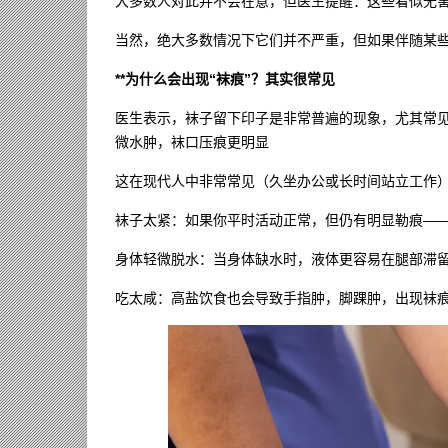
大多数人对此并不会在意，但医生提醒：这些看似无
当然，绝大多数情况下它们并不严重，但如果伴随某
**为什么会出现“袜痕”？其实很常见
医生表示，袜子留下印子是非常普遍的现象，尤其常
微水肿，袜口压痕更明显
这在现代人中非常常见（久坐办公或长时间站立工作
袜子太紧：如果你平时活动正常，但仍有明显勒痕—
身体轻微脱水：当身体缺水时，液体更容易在腿部滞
吃太咸：高盐饮食也会导致手指肿，脚踝肿，出现袜痕