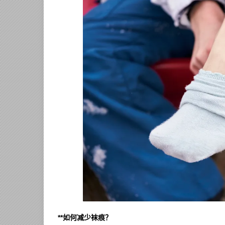
**如何减少袜痕？