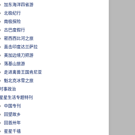
加东海洋四省游
北极纪行
南极探险
古巴度假行
密西西比河之旅
直击印度达兰萨拉
美加边境刀把游
落基山旅游
走进禽兽王国肯尼亚
魁北克冰雪之旅
时事政治
星星生活专题特刊
中国专刊
回望故乡
回首卅年
星星千禧