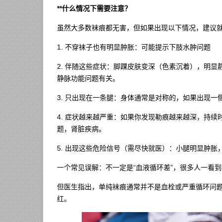
**什么情况下需要注意？
虽然大多数袜痕都无害，但如果出现以下情况，建议
1. 不穿袜子也有明显肿胀：可能提示下肢水肿问题
2. 伴随这些症状：脚踝皮肤变深（色素沉着），明
静脉功能问题有关。
3. 只出现在一条腿：身体通常是对称的，如果出现
4. 症状越来越严重：如果你发现勒痕越来越深，持
题，肾脏疾病。
5. 出现这些危险信号（需尽快就医）：小腿明显肿
一个常见误解：不一定是“血液循环差”，很多人一看到
但医生指出，单纯袜痕通常并不是血栓或严重循环问
红。