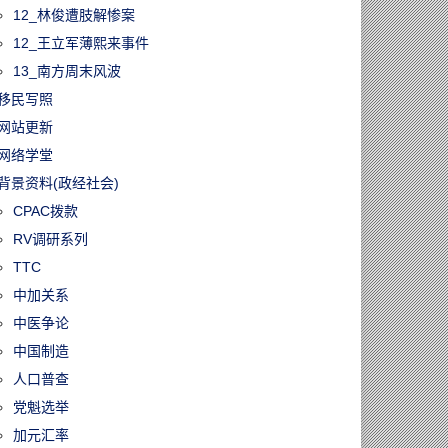
12_林俊遭肢解惨案
12_王立军薄熙来事件
13_南方周末风波
移民写照
网站更新
网络学堂
背景资料(政经社会)
CPAC拨款
RV调研系列
TTC
中加关系
中医争论
中国制造
人口普查
党魁选举
加元汇率