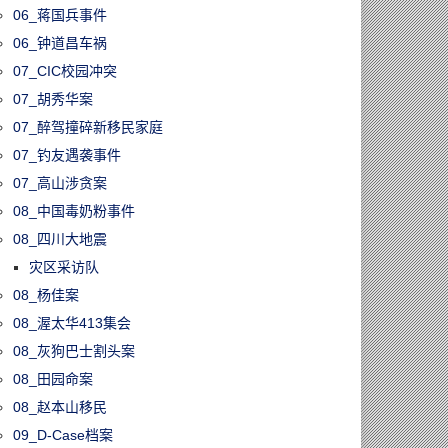
06_蒋国兵事件
06_钟道昌车祸
07_CIC校园冲突
07_胡秀华案
07_醉驾撞碎新移民家庭
07_钓友遇袭事件
07_高山涉贪案
08_中国毒奶粉事件
08_四川大地震
灾区采访队
08_杨佳案
08_渥太华413集会
08_灰狗巴士割头案
08_田园命案
08_赵本山移民
09_D-Case档案