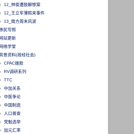
12_林俊遭肢解惨案
12_王立军薄熙来事件
13_南方周末风波
移民写照
60806/大多伦多房
网站更新
跌4.5%！越来
网络学堂
经济学家开始
加拿大楼市或已
背景资料(政经社会)
”
CPAC拨款
RV调研系列
TTC
中加关系
中医争论
中国制造
人口普查
党魁选举
加元汇率