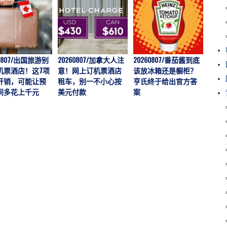
60807/出国旅游别
20260807/加拿大人注
20260807/番茄酱到底
202
机票酒店！这7项
意！网上订机票酒店
该放冰箱还是橱柜？
价一年
开销，可能让预
租车，别一不小心按
亨氏终于给出官方答
越多
间多花上千元
美元付款
案
说：
“触底