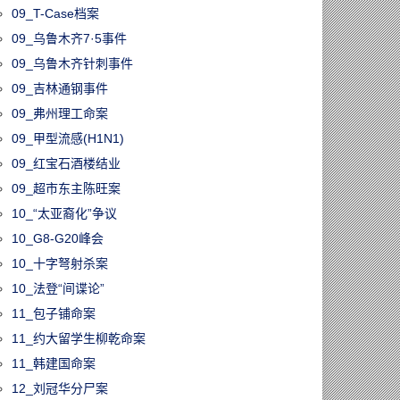
09_T-Case档案
09_乌鲁木齐7·5事件
09_乌鲁木齐针刺事件
09_吉林通钢事件
09_弗州理工命案
09_甲型流感(H1N1)
09_红宝石酒楼结业
09_超市东主陈旺案
10_“太亚裔化”争议
10_G8-G20峰会
10_十字弩射杀案
10_法登“间谍论”
11_包子铺命案
11_约大留学生柳乾命案
11_韩建国命案
12_刘冠华分尸案