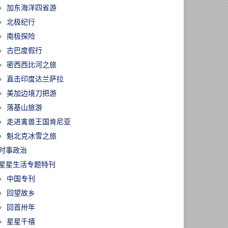
加东海洋四省游
北极纪行
南极探险
古巴度假行
密西西比河之旅
直击印度达兰萨拉
美加边境刀把游
落基山旅游
走进禽兽王国肯尼亚
魁北克冰雪之旅
时事政治
星星生活专题特刊
中国专刊
回望故乡
回首卅年
星星千禧