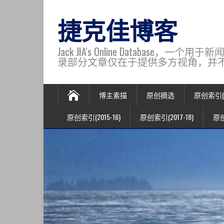
捷克佳博客
Jack JIA's Online Data
录部分文章仅在于提供多方视角，并不代表博主观
博主素描
原创摘选
原创索引(20
原创索引(2015-16)
原创索引(2017-18)
原创