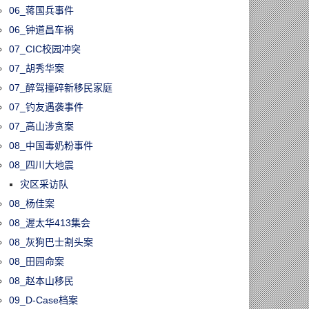
06_蒋国兵事件
06_钟道昌车祸
07_CIC校园冲突
07_胡秀华案
07_醉驾撞碎新移民家庭
07_钓友遇袭事件
07_高山涉贪案
08_中国毒奶粉事件
08_四川大地震
灾区采访队
08_杨佳案
08_渥太华413集会
08_灰狗巴士割头案
08_田园命案
08_赵本山移民
09_D-Case档案