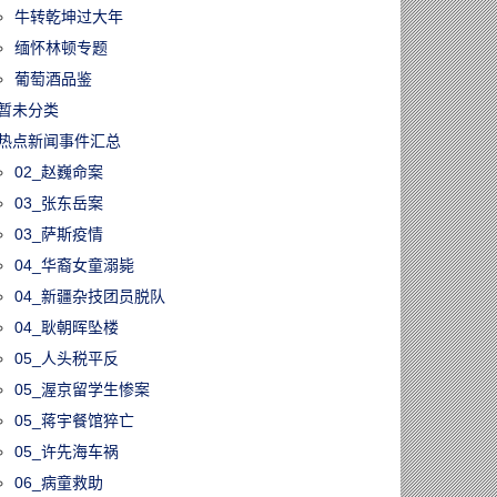
牛转乾坤过大年
缅怀林顿专题
葡萄酒品鉴
暂未分类
热点新闻事件汇总
02_赵巍命案
03_张东岳案
03_萨斯疫情
04_华裔女童溺毙
04_新疆杂技团员脱队
04_耿朝晖坠楼
05_人头税平反
05_渥京留学生惨案
05_蒋宇餐馆猝亡
05_许先海车祸
06_病童救助