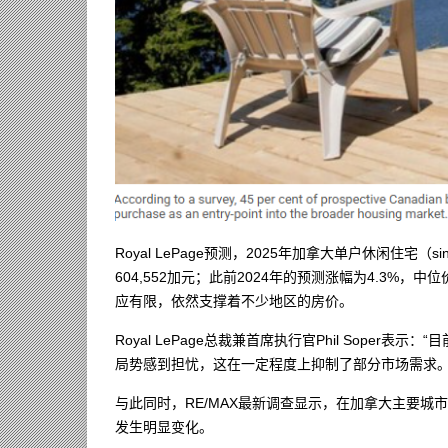
Royal LePage预测，2025年加拿大单户休闲住宅（single
604,552加元；此前2024年的预测涨幅为4.3%，
应有限，依然支撑着不少地区的房价。
Royal LePage总裁兼首席执行官Phil Sope
局势感到担忧，这在一定程度上抑制了部分市场需求。
与此同时，RE/MAX最新调查显示，在加拿大主要
发生明显变化。