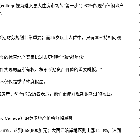
ottage视为进入更大住房市场的“第一步”；60%的现有休闲地产
分。
对长期财务规划非常重要；而35岁以上人群中，只有30%持相同观
der表示，如今的休闲地产买家比过去更“理性”和“战略化”。
是看作实现房屋所有权、积累长期资产价值的重要跳板。”
而不仅仅是季节性度假屋。
住的房产；61%的受访者表示，他们更偏好近期翻新过的物业。
。
ic Canada）的休闲地产价格涨幅最强。
%，达到859,800加元；大西洋沿岸地区则上涨11.8%，达到