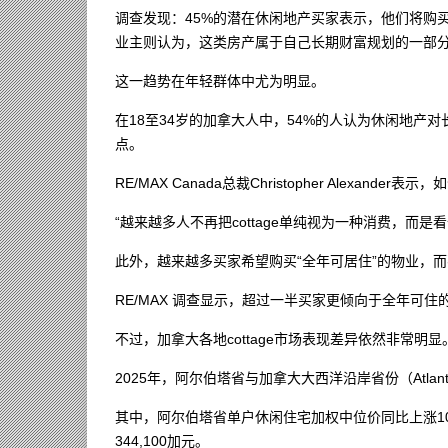
调查发现：45%的潜在休闲地产买家表示，他们将购买c
业主则认为，这类房产属于自己长期财富规划的一部
这一趋势在年轻群体中尤为明显。
在18至34岁的加拿大人中，54%的人认为休闲地产
点。
RE/MAX Canada总裁Christopher Alexan
“越来越多人不再把cottage单纯视为一种消费，而
此外，越来越多买家希望购买“全年可居住”的物业，
RE/MAX 调查显示，超过一半买家更倾向于全年可
不过，加拿大各地cottage市场表现差异依然非常明显
2025年，阿尔伯塔省与加拿大大西洋沿岸省份（Atlant
其中，阿尔伯塔省单户休闲住宅加权中位价同比上涨10.8
344,100加元。