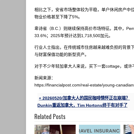
相比之下，安省市场整体较为平稳，单户休闲房产中位价同比仅
物业价格甚至下降了5%。
卑诗省（B.C.）则继续保持高价市场特征。其中，Pe
33.6%；2025年预计达到1,718,500加元。
行业人士指出，在传统城市住房越来越难负担的背景下
与财富保值功能的新型资产。
对于不少年轻加拿大人来说，买下一套cottage，或
新闻来源：
https://financialpost.com/real-estate/young-canadian
« 20260520/加拿大人的国民咖啡情怀正在崩塌？
Dunkin重返加拿大，Tim Hortons终于有对手了
Related Posts