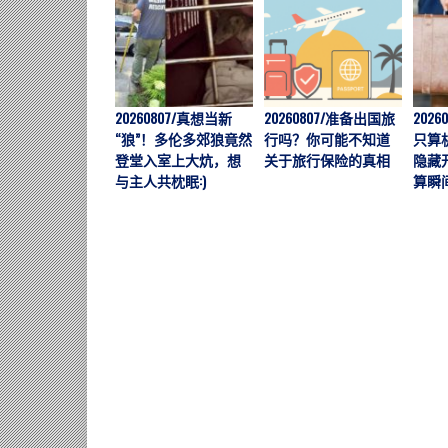
20260807/真想当新
20260807/准备出国旅
202
“狼”！多伦多郊狼竟然
行吗？你可能不知道
只算
登堂入室上大炕，想
关于旅行保险的真相
隐藏
与主人共枕眠:)
算瞬