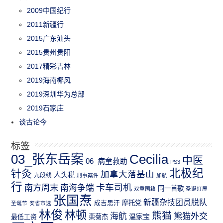
2009中国纪行
2011新疆行
2015广东汕头
2015贵州贵阳
2017精彩吉林
2019海南椰风
2019深圳华为总部
2019石家庄
谈古论今
标签
03_张东岳案
Cecilia
中医
06_病童救助
PS3
北极纪
针灸
加拿大落基山
人头税
九段线
刑事案件
加航
行
南方周末
卡车司机
南海争端
同一首歌
双重国籍
圣诞灯屋
张国焘
新疆杂技团员脱队
成吉思汗
摩托党
圣诞节
安省市选
林俊
林顿
熊猫
熊猫外交
海航
温家宝
最低工资
栾菊杰