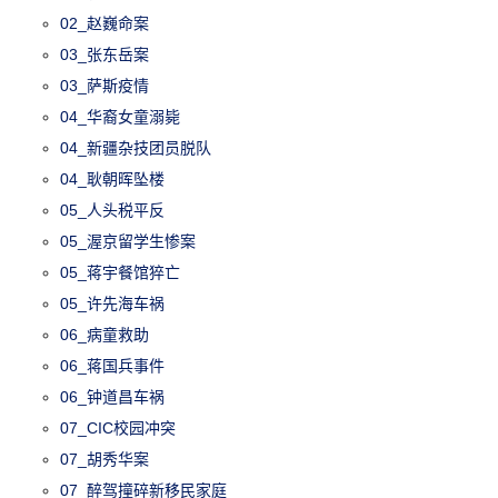
02_赵巍命案
03_张东岳案
03_萨斯疫情
04_华裔女童溺毙
04_新疆杂技团员脱队
04_耿朝晖坠楼
05_人头税平反
05_渥京留学生惨案
05_蒋宇餐馆猝亡
05_许先海车祸
06_病童救助
06_蒋国兵事件
06_钟道昌车祸
07_CIC校园冲突
07_胡秀华案
07_醉驾撞碎新移民家庭