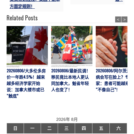
方面定规则！
Related Posts
<
>
20260806/大多伦多房
20260806/最新民调！
20260806/阿尔茨海
价一年跌4.5%！越来
移民竟比本地人更认
病会写在脸上？专
越多经济学家开始
同加拿大，魁省年轻
家：患者可能越来越
说：加拿大楼市或已
人也变了！
“不像自己”！
“触底”
2026年 8月
日
一
二
三
四
五
六