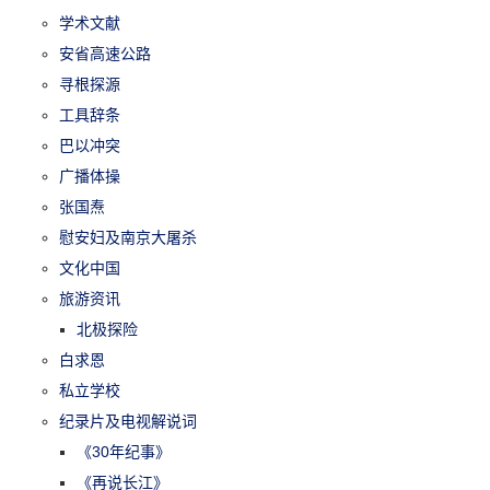
学术文献
安省高速公路
寻根探源
工具辞条
巴以冲突
广播体操
张国焘
慰安妇及南京大屠杀
文化中国
旅游资讯
北极探险
白求恩
私立学校
纪录片及电视解说词
《30年纪事》
《再说长江》