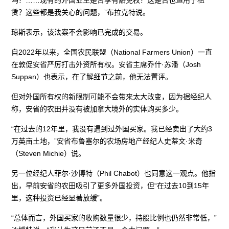
吗？……现有的外国业主是否享有豁免权？这是否也适用于租
赁？这些都是我关心的问题，”布拉克特说。
琼斯表示，该法案不会影响已完成的交易。
自2022年以来，全国农民联盟（National Farmers Union）一直
在敦促安省严厉打击外资所有权。安省主席乔什·苏潘（Josh
Suppan）也表示，在了解细节之前，他无法置评。
但对外国所有权的新限制可能不会带来太大改变，因为据经纪人
称，安省的农田并没有被加拿大境外的实体购买多少。
“在过去的12年里，我没有遇到过外国买家。我已经卖出了大约3
万英亩土地，”安省布鲁塞尔的农场房地产经纪人史蒂文·米奇
（Steven Michie）说。
另一位经纪人菲尔·沙博特（Phil Chabot）也同意这一观点。他指
出，早前安省的农田吸引了更多外国投资，但“在过去10到15年
里，这种投资已经显著放缓”。
“总体而言，外国买家的收购数量很少，持股比例也仍然非常低，”