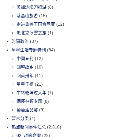
美加边境刀把游
(6)
落基山旅游
(15)
走进禽兽王国肯尼亚
(12)
魁北克冰雪之旅
(1)
时事政治
(37)
星星生活专题特刊
(84)
中国专刊
(12)
回望故乡
(10)
回首卅年
(11)
星星千禧
(21)
牛转乾坤过大年
(7)
缅怀林顿专题
(8)
葡萄酒品鉴
(9)
暂未分类
(4)
热点新闻事件汇总
(2,310)
02_赵巍命案
(22)