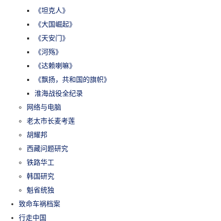
《坦克人》
《大国崛起》
《天安门》
《河殇》
《达赖喇嘛》
《飘扬，共和国的旗帜》
淮海战役全纪录
网络与电脑
老太市长麦考莲
胡耀邦
西藏问题研究
铁路华工
韩国研究
魁省统独
致命车祸档案
行走中国