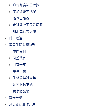
直击印度达兰萨拉
美加边境刀把游
落基山旅游
走进禽兽王国肯尼亚
魁北克冰雪之旅
时事政治
星星生活专题特刊
中国专刊
回望故乡
回首卅年
星星千禧
牛转乾坤过大年
缅怀林顿专题
葡萄酒品鉴
暂未分类
热点新闻事件汇总