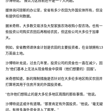
沙博特说。“我认为这目前还不是一个大问题。”
媒体询问琼斯的办公室，安省有多少农田为外国实体所有，但没
有提供任何数据。
据米奇称，大多数交易涉及大型家族农场收购小型农场。也有一
些投资公司购买农田后再租给农民，但这些公司大多位于加拿
大。
例如，安省教师退休金计划是农田的主要投资者，在全球拥有13
万英亩土地。
沙博特补充说，过去几年里，投资公司的资金也一直在减少，因
为“他们基本上无法从现金租金中获得（他们想要的）回报”。
米奇想知道，新的限制措施是否针对在大多伦多地区购买农田并
打算将其用于住房开发的外国投资者。
“也许他们想阻止的是大多伦多地区周围的那些事情，”他说。
沙博特说这或许有道理。“那里肯定有外国投资，”他说。“毫无疑
问，有很多海外资金流入了那里。”