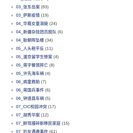
03_张东岳案
(83)
03_萨斯疫情
(19)
04_华裔女童溺毙
(24)
04_新疆杂技团员脱队
(6)
04_耿朝晖坠楼
(34)
05_人头税平反
(11)
05_渥京留学生惨案
(4)
05_蒋宇餐馆猝亡
(8)
05_许先海车祸
(4)
06_病童救助
(7)
06_蒋国兵事件
(6)
06_钟道昌车祸
(5)
07_CIC校园冲突
(17)
07_胡秀华案
(12)
07_醉驾撞碎新移民家庭
(15)
07_钓友遇袭事件
(61)