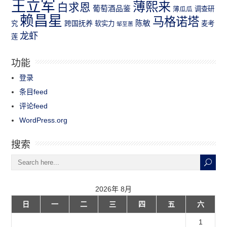
王立军
薄熙来
白求恩
葡萄酒品鉴
薄瓜瓜
调查研
赖昌星
马格诺塔
跨国抚养
陈敏
究
软实力
麦考
邹至蕙
龙虾
莲
功能
登录
条目feed
评论feed
WordPress.org
搜索
2026年 8月
日
一
二
三
四
五
六
1