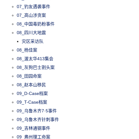
07_钓友遇袭事件
07_高山涉贪案
08_中国毒奶粉事件
08_四川大地震
灾区采访队
08_杨佳案
08_渥太华413集会
08_灰狗巴士割头案
08_田园命案
08_赵本山移民
09_D-Case档案
09_T-Case档案
09_乌鲁木齐7·5事件
09_乌鲁木齐针刺事件
09_吉林通钢事件
09_弗州理工命案