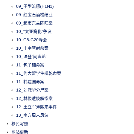
09_甲型流感(H1N1)
09_红宝石酒楼结业
09_超市东主陈旺案
10_“太亚裔化”争议
10_G8-G20峰会
10_十字弩射杀案
10_法登“间谍论”
11_包子铺命案
11_约大留学生柳乾命案
11_韩建国命案
12_刘冠华分尸案
12_林俊遭肢解惨案
12_王立军薄熙来事件
13_南方周末风波
移民写照
网站更新