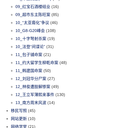
09_红宝石酒楼结业
(16)
09_超市东主陈旺案
(85)
10_“太亚裔化”争议
(46)
10_G8-G20峰会
(108)
10_十字弩射杀案
(19)
10_法登“间谍论”
(31)
11_包子铺命案
(21)
11_约大留学生柳乾命案
(48)
11_韩建国命案
(50)
12_刘冠华分尸案
(27)
12_林俊遭肢解惨案
(49)
12_王立军薄熙来事件
(130)
13_南方周末风波
(14)
移民写照
(45)
网站更新
(10)
网络学堂
(21)