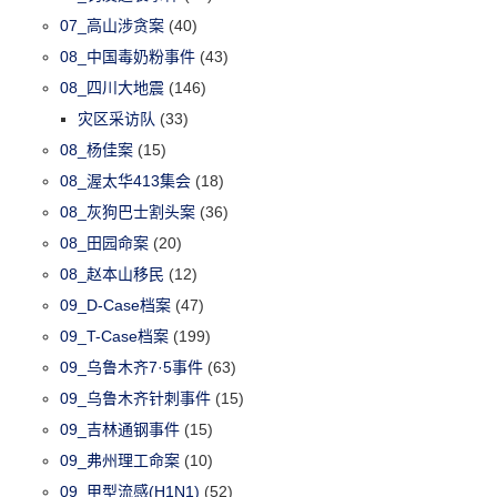
07_高山涉贪案
(40)
08_中国毒奶粉事件
(43)
08_四川大地震
(146)
灾区采访队
(33)
08_杨佳案
(15)
08_渥太华413集会
(18)
08_灰狗巴士割头案
(36)
08_田园命案
(20)
08_赵本山移民
(12)
09_D-Case档案
(47)
09_T-Case档案
(199)
09_乌鲁木齐7·5事件
(63)
09_乌鲁木齐针刺事件
(15)
09_吉林通钢事件
(15)
09_弗州理工命案
(10)
09_甲型流感(H1N1)
(52)