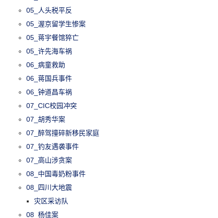
05_人头税平反
05_渥京留学生惨案
05_蒋宇餐馆猝亡
05_许先海车祸
06_病童救助
06_蒋国兵事件
06_钟道昌车祸
07_CIC校园冲突
07_胡秀华案
07_醉驾撞碎新移民家庭
07_钓友遇袭事件
07_高山涉贪案
08_中国毒奶粉事件
08_四川大地震
灾区采访队
08_杨佳案