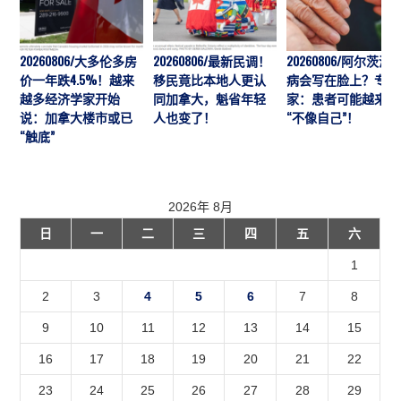
20260806/大多伦多房
20260806/最新民调！
20260806/阿尔茨海
价一年跌4.5%！越来
移民竟比本地人更认
病会写在脸上？专
越多经济学家开始
同加拿大，魁省年轻
家：患者可能越来越
说：加拿大楼市或已
人也变了！
“不像自己”！
“触底”
2026年 8月
日
一
二
三
四
五
六
1
2
3
4
5
6
7
8
9
10
11
12
13
14
15
16
17
18
19
20
21
22
23
24
25
26
27
28
29