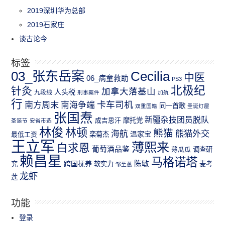
2019深圳华为总部
2019石家庄
谈古论今
标签
03_张东岳案
Cecilia
中医
06_病童救助
PS3
北极纪
针灸
加拿大落基山
人头税
九段线
刑事案件
加航
行
南方周末
卡车司机
南海争端
同一首歌
双重国籍
圣诞灯屋
张国焘
新疆杂技团员脱队
成吉思汗
摩托党
圣诞节
安省市选
林俊
林顿
熊猫
熊猫外交
海航
温家宝
最低工资
栾菊杰
王立军
薄熙来
白求恩
葡萄酒品鉴
薄瓜瓜
调查研
赖昌星
马格诺塔
跨国抚养
陈敏
究
软实力
麦考
邹至蕙
龙虾
莲
功能
登录