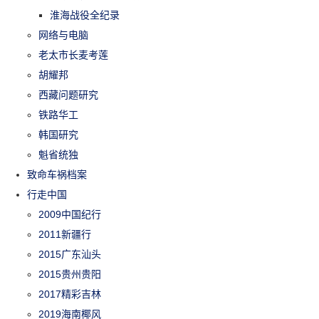
淮海战役全纪录
网络与电脑
老太市长麦考莲
胡耀邦
西藏问题研究
铁路华工
韩国研究
魁省统独
致命车祸档案
行走中国
2009中国纪行
2011新疆行
2015广东汕头
2015贵州贵阳
2017精彩吉林
2019海南椰风