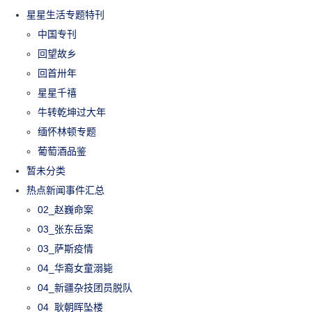
星星生活专题特刊
中国专刊
回望故乡
回首卅年
星星千禧
牛转乾坤过大年
缅怀林顿专题
葡萄酒品鉴
暂未分类
热点新闻事件汇总
02_赵巍命案
03_张东岳案
03_萨斯疫情
04_华裔女童溺毙
04_新疆杂技团员脱队
04_耿朝晖坠楼