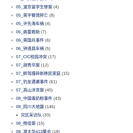
05_渥京留学生惨案
(4)
05_蒋宇餐馆猝亡
(8)
05_许先海车祸
(4)
06_病童救助
(7)
06_蒋国兵事件
(6)
06_钟道昌车祸
(5)
07_CIC校园冲突
(17)
07_胡秀华案
(12)
07_醉驾撞碎新移民家庭
(15)
07_钓友遇袭事件
(61)
07_高山涉贪案
(40)
08_中国毒奶粉事件
(43)
08_四川大地震
(146)
灾区采访队
(33)
08_杨佳案
(15)
08_渥太华413集会
(18)