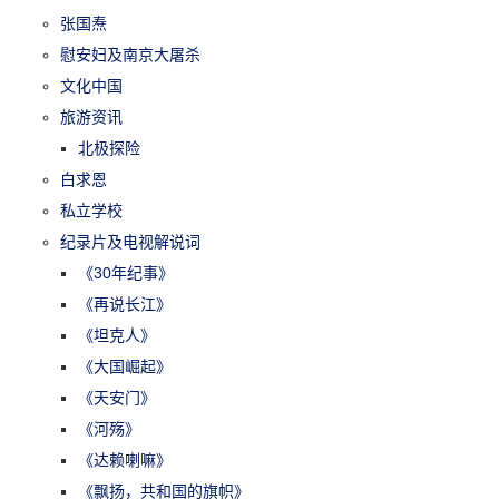
张国焘
慰安妇及南京大屠杀
文化中国
旅游资讯
北极探险
白求恩
私立学校
纪录片及电视解说词
《30年纪事》
《再说长江》
《坦克人》
《大国崛起》
《天安门》
《河殇》
《达赖喇嘛》
《飘扬，共和国的旗帜》