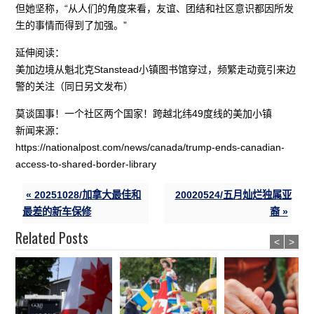
但她坚称，“从人们的角度来看，友谊、团结和社区意识都因所发
生的事情而得到了加强。”
延伸阅读：
美加边境从魁北克Stanstead小镇图书馆穿过，频繁走动竟引来边
警的关注（同日另文发布）
莫谈国事！一个社区两个国家！跨越北纬49度线的美加小镇
新闻来源：
https://nationalpost.com/news/canada/trump-ends-canadian-
access-to-shared-border-library
« 20251028/加拿大最佳和
20020524/五月灿烂独属亚
最差的新车保修
裔 »
Related Posts
<
>