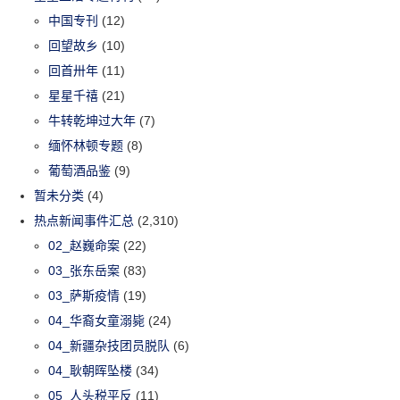
中国专刊
(12)
回望故乡
(10)
回首卅年
(11)
星星千禧
(21)
牛转乾坤过大年
(7)
缅怀林顿专题
(8)
葡萄酒品鉴
(9)
暂未分类
(4)
热点新闻事件汇总
(2,310)
02_赵巍命案
(22)
03_张东岳案
(83)
03_萨斯疫情
(19)
04_华裔女童溺毙
(24)
04_新疆杂技团员脱队
(6)
04_耿朝晖坠楼
(34)
05_人头税平反
(11)