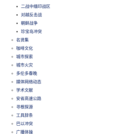
二战中缅印战区
对越反击战
朝鲜战争
珍宝岛冲突
名贤集
咖啡文化
城市探索
城市火灾
多伦多春晚
媒体网络动态
学术文献
安省高速公路
寻根探源
工具辞条
巴以冲突
广播体操