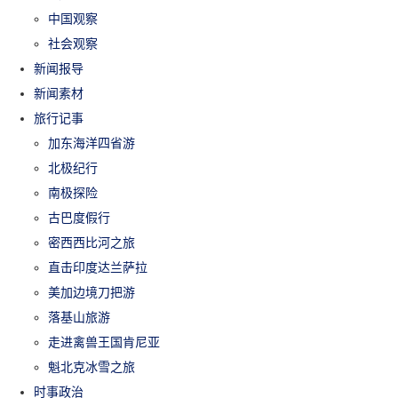
中国观察
社会观察
新闻报导
新闻素材
旅行记事
加东海洋四省游
北极纪行
南极探险
古巴度假行
密西西比河之旅
直击印度达兰萨拉
美加边境刀把游
落基山旅游
走进禽兽王国肯尼亚
魁北克冰雪之旅
时事政治