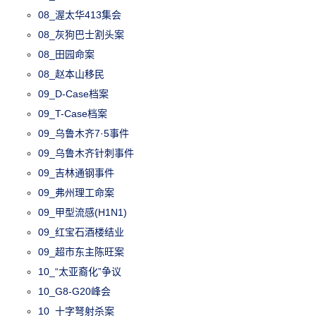
08_渥太华413集会
08_灰狗巴士割头案
08_田园命案
08_赵本山移民
09_D-Case档案
09_T-Case档案
09_乌鲁木齐7·5事件
09_乌鲁木齐针刺事件
09_吉林通钢事件
09_弗州理工命案
09_甲型流感(H1N1)
09_红宝石酒楼结业
09_超市东主陈旺案
10_“太亚裔化”争议
10_G8-G20峰会
10_十字弩射杀案