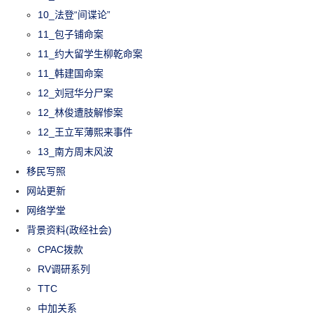
10_法登“间谍论”
11_包子铺命案
11_约大留学生柳乾命案
11_韩建国命案
12_刘冠华分尸案
12_林俊遭肢解惨案
12_王立军薄熙来事件
13_南方周末风波
移民写照
网站更新
网络学堂
背景资料(政经社会)
CPAC拨款
RV调研系列
TTC
中加关系