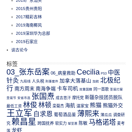
2015广东汕头
2015贵州贵阳
2017精彩吉林
2019海南椰风
2019深圳华为总部
2019石家庄
谈古论今
标签
03_张东岳案
Cecilia
中医
06_病童救助
PS3
北极纪
针灸
加拿大落基山
人头税
九段线
刑事案件
加航
行
南方周末
卡车司机
南海争端
同一首歌
双重国籍
圣诞灯屋
张国焘
新疆杂技团员脱队
成吉思汗
摩托党
圣诞节
安省市选
林俊
林顿
熊猫
熊猫外交
海航
温家宝
最低工资
栾菊杰
王立军
薄熙来
白求恩
葡萄酒品鉴
薄瓜瓜
调查研
赖昌星
马格诺塔
跨国抚养
陈敏
究
软实力
麦考
邹至蕙
龙虾
莲