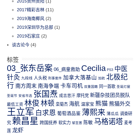
2015贵州贵阳
(1)
2017精彩吉林
(11)
2019海南椰风
(2)
2019深圳华为总部
(1)
2019石家庄
(2)
谈古论今
(4)
标签
03_张东岳案
Cecilia
中医
06_病童救助
PS3
北极纪
针灸
加拿大落基山
人头税
九段线
刑事案件
加航
行
南方周末
卡车司机
南海争端
同一首歌
双重国籍
圣诞灯屋
张国焘
新疆杂技团员脱队
成吉思汗
摩托党
圣诞节
安省市选
林俊
林顿
熊猫
熊猫外交
海航
温家宝
最低工资
栾菊杰
王立军
薄熙来
白求恩
葡萄酒品鉴
薄瓜瓜
调查研
赖昌星
马格诺塔
跨国抚养
陈敏
究
软实力
麦考
邹至蕙
龙虾
莲