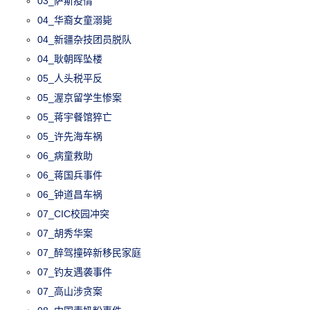
03_萨斯疫情
04_华裔女童溺毙
04_新疆杂技团员脱队
04_耿朝晖坠楼
05_人头税平反
05_渥京留学生惨案
05_蒋宇餐馆猝亡
05_许先海车祸
06_病童救助
06_蒋国兵事件
06_钟道昌车祸
07_CIC校园冲突
07_胡秀华案
07_醉驾撞碎新移民家庭
07_钓友遇袭事件
07_高山涉贪案