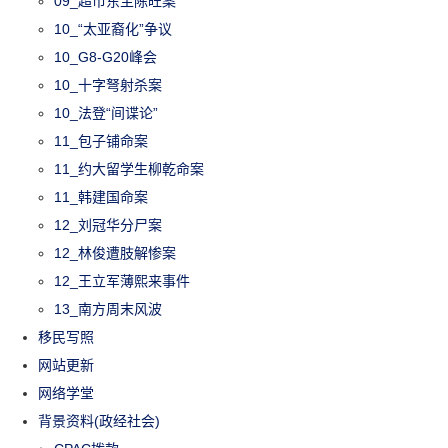
09_超市东主陈旺案
10_“太亚裔化”争议
10_G8-G20峰会
10_十字弩射杀案
10_法登“间谍论”
11_包子铺命案
11_约大留学生柳乾命案
11_韩建国命案
12_刘冠华分尸案
12_林俊遭肢解惨案
12_王立军薄熙来事件
13_南方周末风波
移民写照
网站更新
网络学堂
背景资料(政经社会)