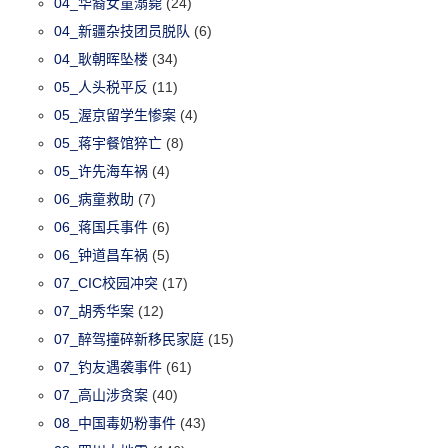
04_华裔女童溺毙
(24)
04_新疆杂技团员脱队
(6)
04_耿朝晖坠楼
(34)
05_人头税平反
(11)
05_渥京留学生惨案
(4)
05_蒋宇餐馆猝亡
(8)
05_许先海车祸
(4)
06_病童救助
(7)
06_蒋国兵事件
(6)
06_钟道昌车祸
(5)
07_CIC校园冲突
(17)
07_胡秀华案
(12)
07_醉驾撞碎新移民家庭
(15)
07_钓友遇袭事件
(61)
07_高山涉贪案
(40)
08_中国毒奶粉事件
(43)