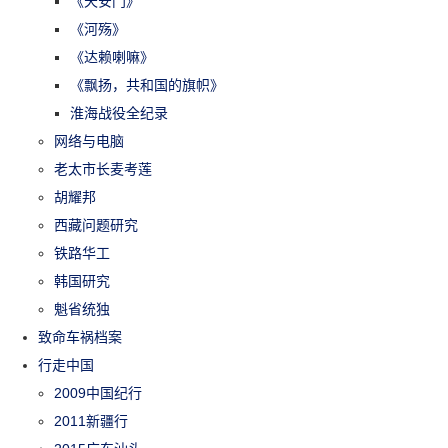
《天安门》
《河殇》
《达赖喇嘛》
《飘扬，共和国的旗帜》
淮海战役全纪录
网络与电脑
老太市长麦考莲
胡耀邦
西藏问题研究
铁路华工
韩国研究
魁省统独
致命车祸档案
行走中国
2009中国纪行
2011新疆行