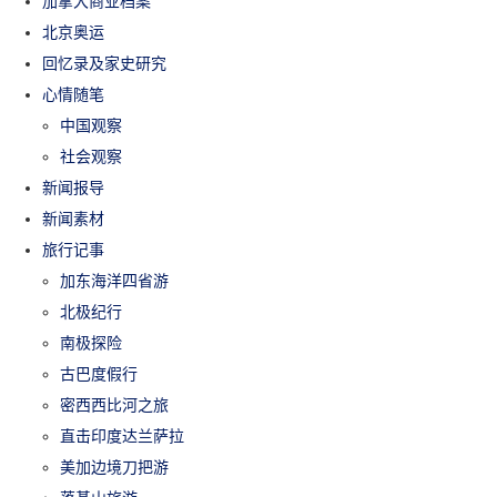
加拿大商业档案
北京奥运
回忆录及家史研究
心情随笔
中国观察
社会观察
新闻报导
新闻素材
旅行记事
加东海洋四省游
北极纪行
南极探险
古巴度假行
密西西比河之旅
直击印度达兰萨拉
美加边境刀把游