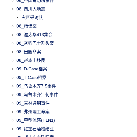
08_中国毒奶粉事件
08_四川大地震
灾区采访队
08_杨佳案
08_渥太华413集会
08_灰狗巴士割头案
08_田园命案
08_赵本山移民
09_D-Case档案
09_T-Case档案
09_乌鲁木齐7·5事件
09_乌鲁木齐针刺事件
09_吉林通钢事件
09_弗州理工命案
09_甲型流感(H1N1)
09_红宝石酒楼结业