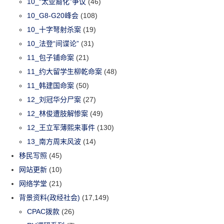
10_“太亚裔化”争议
(46)
10_G8-G20峰会
(108)
10_十字弩射杀案
(19)
10_法登“间谍论”
(31)
11_包子铺命案
(21)
11_约大留学生柳乾命案
(48)
11_韩建国命案
(50)
12_刘冠华分尸案
(27)
12_林俊遭肢解惨案
(49)
12_王立军薄熙来事件
(130)
13_南方周末风波
(14)
移民写照
(45)
网站更新
(10)
网络学堂
(21)
背景资料(政经社会)
(17,149)
CPAC拨款
(26)