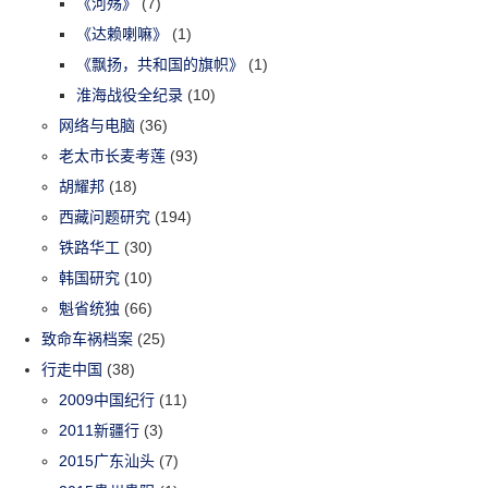
《河殇》
(7)
《达赖喇嘛》
(1)
《飘扬，共和国的旗帜》
(1)
淮海战役全纪录
(10)
网络与电脑
(36)
老太市长麦考莲
(93)
胡耀邦
(18)
西藏问题研究
(194)
铁路华工
(30)
韩国研究
(10)
魁省统独
(66)
致命车祸档案
(25)
行走中国
(38)
2009中国纪行
(11)
2011新疆行
(3)
2015广东汕头
(7)