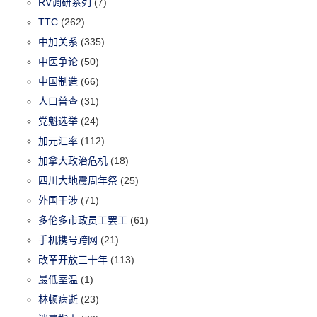
RV调研系列
(7)
TTC
(262)
中加关系
(335)
中医争论
(50)
中国制造
(66)
人口普查
(31)
党魁选举
(24)
加元汇率
(112)
加拿大政治危机
(18)
四川大地震周年祭
(25)
外国干涉
(71)
多伦多市政员工罢工
(61)
手机携号跨网
(21)
改革开放三十年
(113)
最低室温
(1)
林顿病逝
(23)