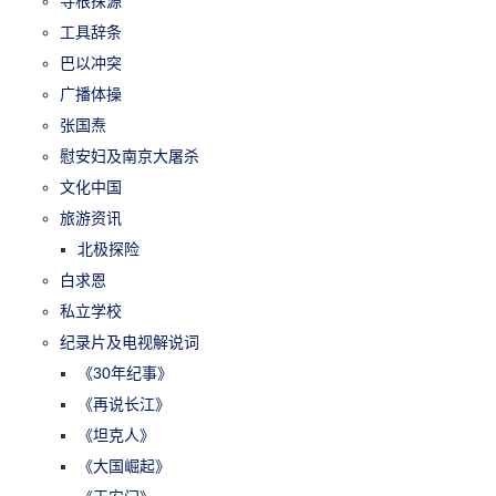
寻根探源
工具辞条
巴以冲突
广播体操
张国焘
慰安妇及南京大屠杀
文化中国
旅游资讯
北极探险
白求恩
私立学校
纪录片及电视解说词
《30年纪事》
《再说长江》
《坦克人》
《大国崛起》