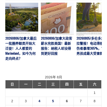
20260806/加拿大最后
20260806/加拿大政客
20260805/多伦多急
一批圈养鲸类开始大
薪水完胜美国！最新
拉警报！电动滑板车
迁徙！人人都爱的
报告：纳税人却没得
伤者暴增365%，10
Marineland，如今为何
到更好回报
男孩成最大受害群体
走向终点？
2026年 8月
日
一
二
三
四
五
六
1
2
3
4
5
6
7
8