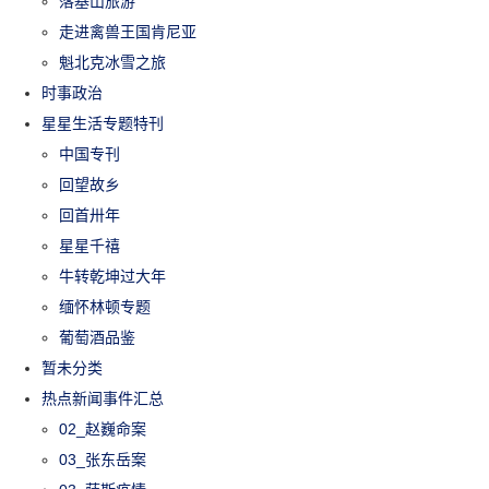
落基山旅游
走进禽兽王国肯尼亚
魁北克冰雪之旅
时事政治
星星生活专题特刊
中国专刊
回望故乡
回首卅年
星星千禧
牛转乾坤过大年
缅怀林顿专题
葡萄酒品鉴
暂未分类
热点新闻事件汇总
02_赵巍命案
03_张东岳案