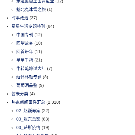
走进禽兽王国肯尼亚
(12)
魁北克冰雪之旅
(1)
时事政治
(37)
星星生活专题特刊
(84)
中国专刊
(12)
回望故乡
(10)
回首卅年
(11)
星星千禧
(21)
牛转乾坤过大年
(7)
缅怀林顿专题
(8)
葡萄酒品鉴
(9)
暂未分类
(4)
热点新闻事件汇总
(2,310)
02_赵巍命案
(22)
03_张东岳案
(83)
03_萨斯疫情
(19)