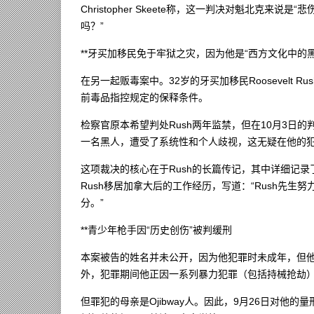
Christopher Skeete称，这一判决对魁北克
吗？”
**牙买加移民免于牢狱之灾，因为他是“西方文化中的黑
在另一起贩毒案中。32岁的牙买加移民Roosevelt
前毒品指控规定的保释条件。
检察官原本希望判处Rush两年监禁，但在10月3日的判决
一名黑人，遭受了系统性和个人歧视，这无疑在他的犯
这项裁决的核心在于Rush的长篇传记，其中详细记
Rush移居加拿大后的工作经历，写道：“Rush先
分。”
**青少年枪手因“历史创伤”被判缓刑
本案被告的姓名并未公开，因为他犯罪时未成年，但他
外，犯罪期间他正因一系列暴力犯罪（包括持械抢劫
但罪犯的母亲是Ojibway人。因此，9月26日对他的