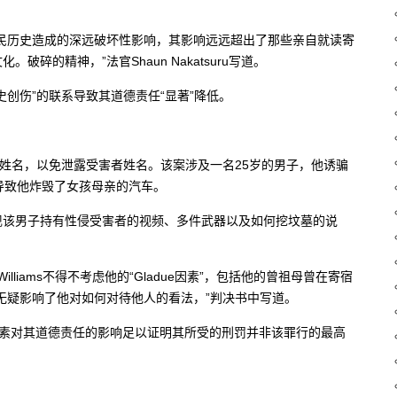
民历史造成的深远破坏性影响，其影响远远超出了那些亲自就读寄
碎的精神，”法官Shaun Nakatsuru写道。
创伤”的联系导致其道德责任“显著”降低。
犯姓名，以免泄露受害者姓名。该案涉及一名25岁的男子，他诱骗
导致他炸毁了女孩母亲的汽车。
现该男子持有性侵受害者的视频、多件武器以及如何挖坟墓的说
liams不得不考虑他的“Gladue因素”，包括他的曾祖母曾在寄宿
无疑影响了他对如何对待他人的看法，”判决书中写道。
e因素对其道德责任的影响足以证明其所受的刑罚并非该罪行的最高