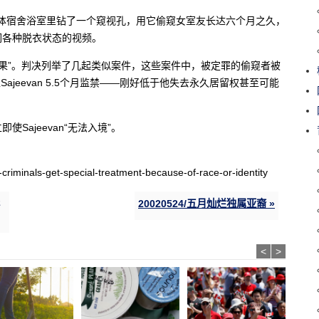
己居住的集体宿舍浴室里钻了一个窥视孔，用它偷窥女室友长达六个月之久，
们各种脱衣状态的视频。
移民后果”。判决列举了几起类似案件，这些案件中，被定罪的偷窥者被
官判处Sajeevan 5.5个月监禁——刚好低于他失去永久居留权甚至可能
ajeevan“无法入境”。
criminals-get-special-treatment-because-of-race-or-identity
20020524/五月灿烂独属亚裔 »
<
>