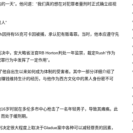
来说是“悲伤的一天”。他问道：“我们真的想在对犯罪者量刑时正式确立歧视
人”
 Rush因持有55克可卡因被捕，承认犯有贩毒罪。当时，他本应遵守先
中，安大略省法官RB Horton判处一年监禁，裁定Rush“作为
罪行为中发挥了一定作用”。
录了他自出生以来如何成为体制的受害者。其中一部分详细介绍了
生努力赚钱维持生计的经历，与他作为西方文化中的黑人身份密不可
16岁时就在多伦多市中心枪击了一名年轻男子，导致其瘫痪。此
）而处于缓刑期。
量刑决定很大程度上取决于Gladue案中各种可以减轻罪责的因素，