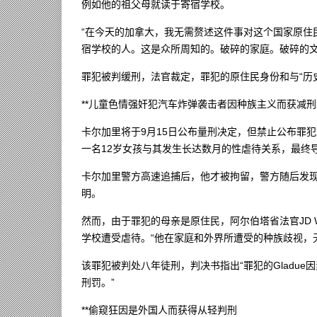
例如他的祖父母就读于寄宿学校。
“在今天的加拿大，我无需赘述这件事对这个国家原住
宿学校的人。这是众所周知的。破碎的家庭。破碎的文化。破
罪犯被判缓刑，法官裁定，罪犯的原住民身份和与“历史
**儿童色情强奸犯汽车炸弹袭击者因种族主义而获减刑
卡尔加里将于9月15日公布量刑决定，但禁止公布罪
一名12岁女孩与其发生长达数月的性虐待关系，最终
卡尔加里警方高速追捕后，他才被拘留，警方随后发
明。
然而，由于罪犯的母亲是原住民，阿尔伯塔省法官JD Wil
学校遭受虐待。“他在家庭和外界所遭受的种族歧视，
该罪犯被判处八年徒刑，判决书指出“罪犯的Gladu
刑罚。”
**偷窥狂因是外国人而获得从轻判刑