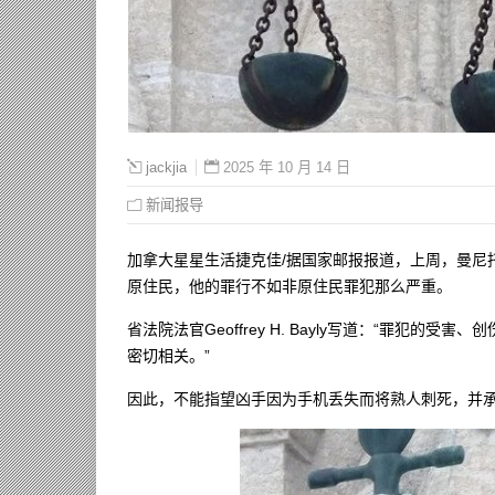
2025 年 10 月 14 日
jackjia
新闻报导
加拿大星星生活捷克佳/据国家邮报报道，上周，曼尼
原住民，他的罪行不如非原住民罪犯那么严重。
省法院法官Geoffrey H. Bayly写道：“罪犯
密切相关。”
因此，不能指望凶手因为手机丢失而将熟人刺死，并承