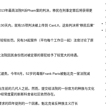
13年最高法院R诉Pham案的判决，移民在刑事定罪后将获得更
0天内，就有15项判决被上传到 CanLII，这些判决将“移民后果”
到较轻处罚。另有24起案件（平均每个工作日一起）法官讨论了原
大法院因其身份而对被定罪的罪犯给予了较宽大的待遇。
今年8月，52岁的毒贩Frank Paris被魁北克一家法院减
s出生前的几代人之前。然而，提交给法院的一份官方的种族与文化
程中经常度夏的新斯科舍省社区依然存在。
方要求的四年徒刑的一个因素。魁北克省反种族主义厅长