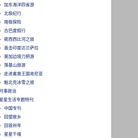
加东海洋四省游
北极纪行
南极探险
古巴度假行
密西西比河之旅
直击印度达兰萨拉
美加边境刀把游
落基山旅游
走进禽兽王国肯尼亚
魁北克冰雪之旅
时事政治
星星生活专题特刊
中国专刊
回望故乡
回首卅年
星星千禧