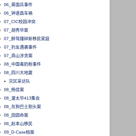
06_蒋国兵事件
06_钟道昌车祸
07_CIC校园冲突
07_胡秀华案
07_醉驾撞碎新移民家庭
07_钓友遇袭事件
07_高山涉贪案
08_中国毒奶粉事件
08_四川大地震
灾区采访队
08_杨佳案
08_渥太华413集会
08_灰狗巴士割头案
08_田园命案
08_赵本山移民
09_D-Case档案