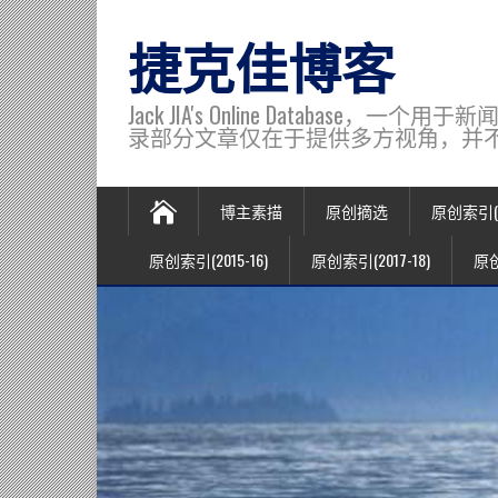
捷克佳博客
Jack JIA's Online Data
录部分文章仅在于提供多方视角，并不代表博主观
博主素描
原创摘选
原创索引(20
原创索引(2015-16)
原创索引(2017-18)
原创