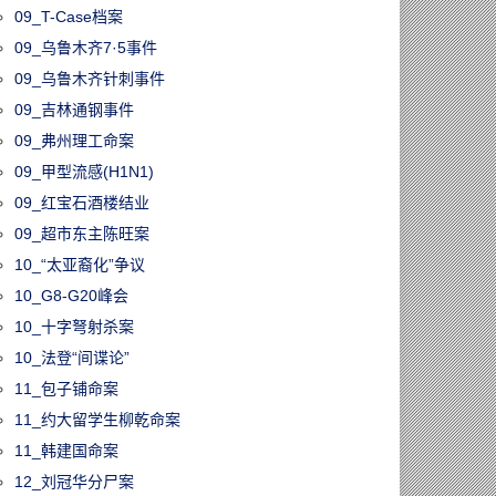
09_T-Case档案
09_乌鲁木齐7·5事件
09_乌鲁木齐针刺事件
09_吉林通钢事件
09_弗州理工命案
09_甲型流感(H1N1)
09_红宝石酒楼结业
09_超市东主陈旺案
10_“太亚裔化”争议
10_G8-G20峰会
10_十字弩射杀案
10_法登“间谍论”
11_包子铺命案
11_约大留学生柳乾命案
11_韩建国命案
12_刘冠华分尸案