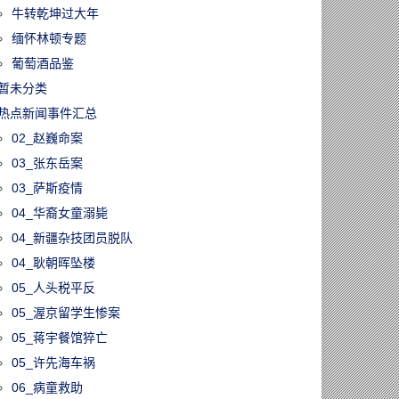
牛转乾坤过大年
缅怀林顿专题
葡萄酒品鉴
暂未分类
热点新闻事件汇总
02_赵巍命案
03_张东岳案
03_萨斯疫情
04_华裔女童溺毙
04_新疆杂技团员脱队
04_耿朝晖坠楼
05_人头税平反
05_渥京留学生惨案
05_蒋宇餐馆猝亡
05_许先海车祸
06_病童救助