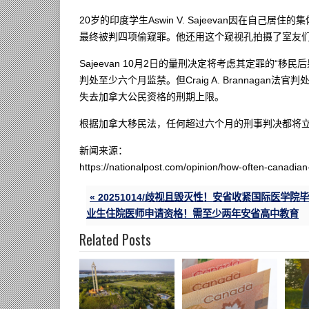
20岁的印度学生Aswin V. Sajeevan因在自
最终被判四项偷窥罪。他还用这个窥视孔拍摄了室友
Sajeevan 10月2日的量刑决定将考虑其定罪的“
判处至少六个月监禁。但Craig A. Brannagan法
失去加拿大公民资格的刑期上限。
根据加拿大移民法，任何超过六个月的刑事判决都将立即使S
新闻来源：
https://nationalpost.com/opinion/how-often-canadian-
« 20251014/歧视且毁灭性！安省收紧国际医学院毕
业生住院医师申请资格！需至少两年安省高中教育
Related Posts