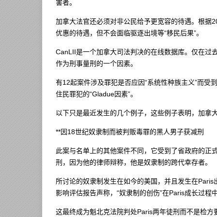
害者。
加拿大法官还必须对非公民给予更宽容的待遇。根据20
优惠的待遇，但不会面临驱逐出境等“移民后果”。
CanLII是一个加拿大司法判决的在线数据库。仅在过去3
作为刑事量刑的一个因素。
有12起案件涉及罪犯是否应因“系统性种族主义”而受
住民罪犯的“Gladue因素”。
以下只是最近发生的几个例子，这些例子表明，加拿
**因18世纪奴隶制而被判贩毒罪的黑人男子获减刑
此案与名单上的其他案件不同，它受到了省政府的正式谴责。
刑，因为他的律师辩称，他是奴隶制的跨代幸存者。
所讨论的奴隶制发生在如今的美国，并且发生在Pari
影响评估报告声称，“奴隶制的创伤”在Paris成长过
这最终成为魁北克法院判处Paris两年徒刑而不是检