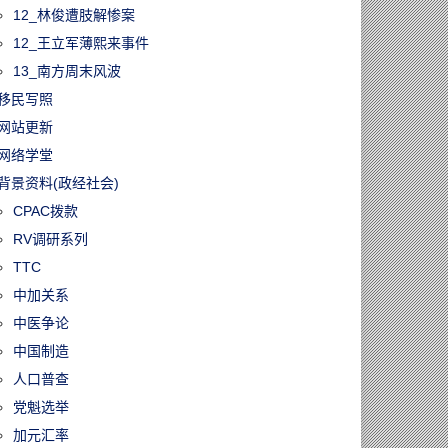
12_林俊遭肢解惨案
12_王立军薄熙来事件
13_南方周末风波
移民写照
网站更新
网络学堂
背景资料(政经社会)
CPAC拨款
RV调研系列
TTC
中加关系
中医争论
中国制造
人口普查
党魁选举
加元汇率