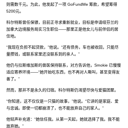
则需数千元。为此，他发起了一项 GoFundMe 筹款，希望筹得
5200元。
科尔特斯曾任保镖，目前正寻求重新就业，目标是申请纽芬兰的
加拿大边境服务局实习生职位——那里正是他女儿与前伴侣的居
住地。
“我现在负担不起贷款，”他说。“还有债务，车也被收回，只能尽
量攒钱，或联系家里还没联系到的亲人。”
他仍与拉斯维加斯的兽医保持联系，对方告诉他，Smokie 已慢慢
适应寄养环境——“她开始吃东西，也不再对人嘶叫，甚至变得友
善了。”
然而，那并不是永久的归宿。科尔特斯仍渴望尽快与爱猫团聚。
“你知道，这不仅仅是一只猫的故事，”他说。“它讲的是家庭、爱
与忠诚。即使一切都崩溃了，也不能放弃自己的家人。”
他轻声补充道：“她信任我。从第一天起，她就选择了我。我不能
放弃她。”