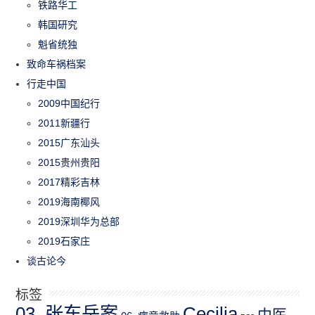
铁路华工
韩国研究
魁省统独
致命车祸档案
行走中国
2009中国纪行
2011新疆行
2015广东汕头
2015贵州贵阳
2017精彩吉林
2019海南椰风
2019深圳华为总部
2019石家庄
谈古论今
标签
03_张东岳案
Cecilia
中医