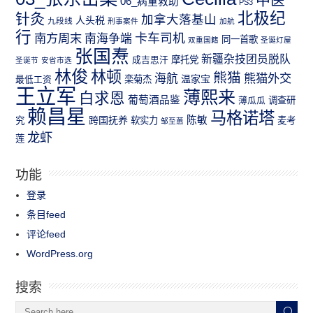
06_病童救助
PS3
北极纪
针灸
加拿大落基山
人头税
九段线
刑事案件
加航
行
南方周末
卡车司机
南海争端
同一首歌
双重国籍
圣诞灯屋
张国焘
新疆杂技团员脱队
成吉思汗
摩托党
圣诞节
安省市选
林俊
林顿
熊猫
熊猫外交
海航
温家宝
最低工资
栾菊杰
王立军
薄熙来
白求恩
葡萄酒品鉴
薄瓜瓜
调查研
赖昌星
马格诺塔
跨国抚养
陈敏
究
软实力
麦考
邹至蕙
龙虾
莲
功能
登录
条目feed
评论feed
WordPress.org
搜索