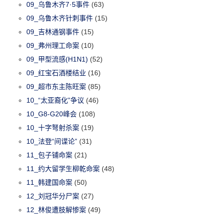
09_乌鲁木齐7·5事件
(63)
09_乌鲁木齐针刺事件
(15)
09_吉林通钢事件
(15)
09_弗州理工命案
(10)
09_甲型流感(H1N1)
(52)
09_红宝石酒楼结业
(16)
09_超市东主陈旺案
(85)
10_“太亚裔化”争议
(46)
10_G8-G20峰会
(108)
10_十字弩射杀案
(19)
10_法登“间谍论”
(31)
11_包子铺命案
(21)
11_约大留学生柳乾命案
(48)
11_韩建国命案
(50)
12_刘冠华分尸案
(27)
12_林俊遭肢解惨案
(49)