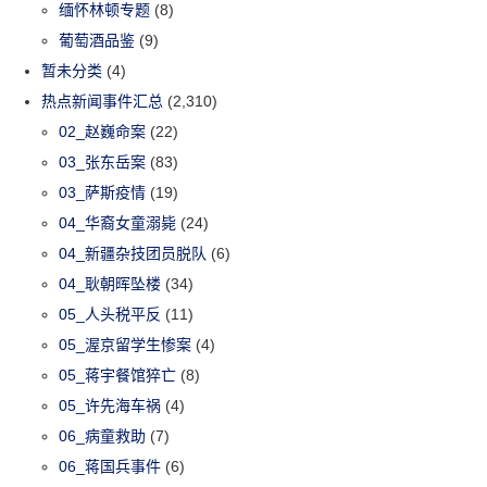
缅怀林顿专题
(8)
葡萄酒品鉴
(9)
暂未分类
(4)
热点新闻事件汇总
(2,310)
02_赵巍命案
(22)
03_张东岳案
(83)
03_萨斯疫情
(19)
04_华裔女童溺毙
(24)
04_新疆杂技团员脱队
(6)
04_耿朝晖坠楼
(34)
05_人头税平反
(11)
05_渥京留学生惨案
(4)
05_蒋宇餐馆猝亡
(8)
05_许先海车祸
(4)
06_病童救助
(7)
06_蒋国兵事件
(6)