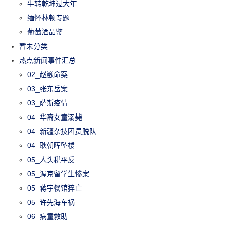
牛转乾坤过大年
缅怀林顿专题
葡萄酒品鉴
暂未分类
热点新闻事件汇总
02_赵巍命案
03_张东岳案
03_萨斯疫情
04_华裔女童溺毙
04_新疆杂技团员脱队
04_耿朝晖坠楼
05_人头税平反
05_渥京留学生惨案
05_蒋宇餐馆猝亡
05_许先海车祸
06_病童救助