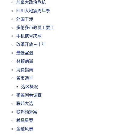
加拿大政治危机
四川大地震周年祭
外国干涉
多伦多市政员工罢工
手机携号跨网
改革开放三十年
最低室温
林顿病逝
消费指南
省市选举
选区概况
移民问卷调查
联邦大选
联邦预算案
赖昌星案
金融风暴