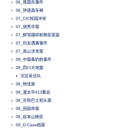
06_蒋国兵事件
06_钟道昌车祸
07_CIC校园冲突
07_胡秀华案
07_醉驾撞碎新移民家庭
07_钓友遇袭事件
07_高山涉贪案
08_中国毒奶粉事件
08_四川大地震
灾区采访队
08_杨佳案
08_渥太华413集会
08_灰狗巴士割头案
08_田园命案
08_赵本山移民
09_D-Case档案