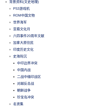
背景资料(文史地理)
PS3游戏机
ROM中国文物
世界海军
亚裔文化月
六四事件20周年文献
加拿大原住民
印度历史文化
史海钩沉
中印边界冲突
中国内战
二战中缅印战区
对越反击战
朝鲜战争
珍宝岛冲突
名贤集