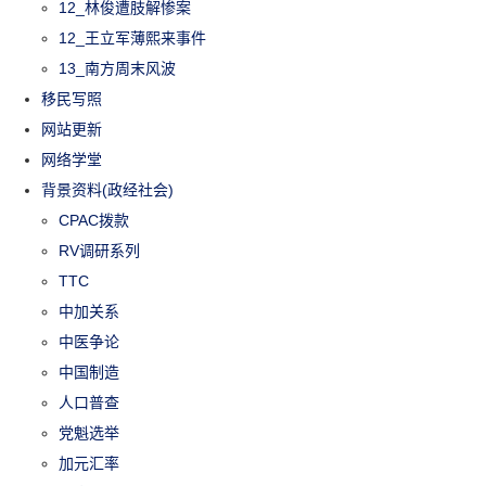
12_林俊遭肢解惨案
12_王立军薄熙来事件
13_南方周末风波
移民写照
网站更新
网络学堂
背景资料(政经社会)
CPAC拨款
RV调研系列
TTC
中加关系
中医争论
中国制造
人口普查
党魁选举
加元汇率