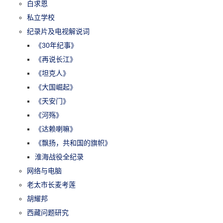
白求恩
私立学校
纪录片及电视解说词
《30年纪事》
《再说长江》
《坦克人》
《大国崛起》
《天安门》
《河殇》
《达赖喇嘛》
《飘扬，共和国的旗帜》
淮海战役全纪录
网络与电脑
老太市长麦考莲
胡耀邦
西藏问题研究