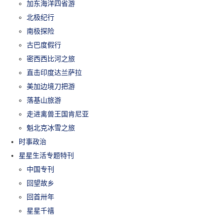
加东海洋四省游
北极纪行
南极探险
古巴度假行
密西西比河之旅
直击印度达兰萨拉
美加边境刀把游
落基山旅游
走进禽兽王国肯尼亚
魁北克冰雪之旅
时事政治
星星生活专题特刊
中国专刊
回望故乡
回首卅年
星星千禧