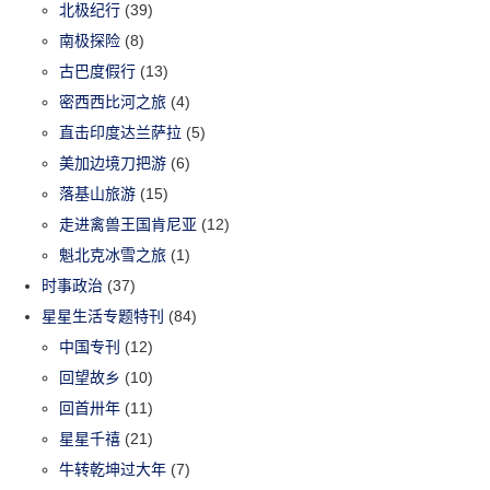
北极纪行
(39)
南极探险
(8)
古巴度假行
(13)
密西西比河之旅
(4)
直击印度达兰萨拉
(5)
美加边境刀把游
(6)
落基山旅游
(15)
走进禽兽王国肯尼亚
(12)
魁北克冰雪之旅
(1)
时事政治
(37)
星星生活专题特刊
(84)
中国专刊
(12)
回望故乡
(10)
回首卅年
(11)
星星千禧
(21)
牛转乾坤过大年
(7)