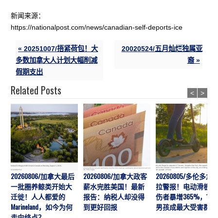
新闻来源：
https://nationalpost.com/news/canadian-self-deports-ice
« 20251007/捂紧荷包！大
20020524/五月灿烂独属亚
多数加拿大人计划大幅削减
裔 »
假期支出
Related Posts
<
>
20260806/加拿大最后
20260806/加拿大政客
20260805/多伦多急
一批圈养鲸类开始大
薪水完胜美国！最新
拉警报！电动滑板车
迁徙！人人都爱的
报告：纳税人却没得
伤者暴增365%，10
Marineland，如今为何
到更好回报
男孩成最大受害群体
走向终点？