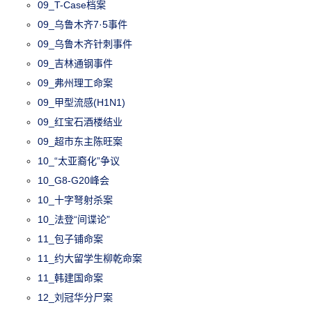
09_T-Case档案
09_乌鲁木齐7·5事件
09_乌鲁木齐针刺事件
09_吉林通钢事件
09_弗州理工命案
09_甲型流感(H1N1)
09_红宝石酒楼结业
09_超市东主陈旺案
10_“太亚裔化”争议
10_G8-G20峰会
10_十字弩射杀案
10_法登“间谍论”
11_包子铺命案
11_约大留学生柳乾命案
11_韩建国命案
12_刘冠华分尸案