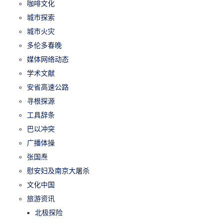
咖啡文化
城市探索
城市火灾
多伦多春晚
媒体网络动态
学术文献
安省高速公路
寻根探源
工具辞条
巴以冲突
广播体操
张国焘
慰安妇及南京大屠杀
文化中国
旅游资讯
北极探险