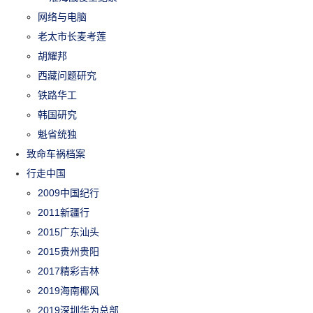
网络与电脑
老太市长麦考莲
胡耀邦
西藏问题研究
铁路华工
韩国研究
魁省统独
致命车祸档案
行走中国
2009中国纪行
2011新疆行
2015广东汕头
2015贵州贵阳
2017精彩吉林
2019海南椰风
2019深圳华为总部