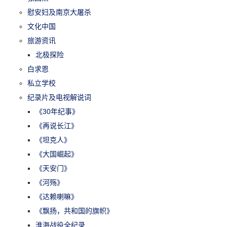
慰安妇及南京大屠杀
文化中国
旅游资讯
北极探险
白求恩
私立学校
纪录片及电视解说词
《30年纪事》
《再说长江》
《坦克人》
《大国崛起》
《天安门》
《河殇》
《达赖喇嘛》
《飘扬，共和国的旗帜》
淮海战役全纪录