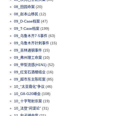
08_田园命案
(20)
08_赵本山移民
(12)
09_D-Case档案
(47)
09_T-Case档案
(199)
09_乌鲁木齐7·5事件
(63)
09_乌鲁木齐针刺事件
(15)
09_吉林通钢事件
(15)
09_弗州理工命案
(10)
09_甲型流感(H1N1)
(52)
09_红宝石酒楼结业
(16)
09_超市东主陈旺案
(85)
10_“太亚裔化”争议
(46)
10_G8-G20峰会
(108)
10_十字弩射杀案
(19)
10_法登“间谍论”
(31)
11_包子铺命案
(21)