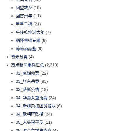
回望故乡
(10)
回首卅年
(11)
星星千禧
(21)
牛转乾坤过大年
(7)
缅怀林顿专题
(8)
葡萄酒品鉴
(9)
暂未分类
(4)
热点新闻事件汇总
(2,310)
02_赵巍命案
(22)
03_张东岳案
(83)
03_萨斯疫情
(19)
04_华裔女童溺毙
(24)
04_新疆杂技团员脱队
(6)
04_耿朝晖坠楼
(34)
05_人头税平反
(11)
05_渥京留学生惨案
(4)