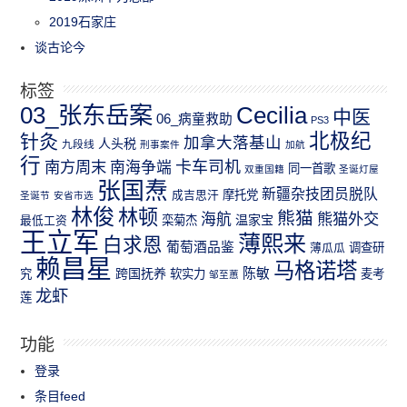
2019石家庄
谈古论今
标签
03_张东岳案
Cecilia
中医
06_病童救助
PS3
北极纪
针灸
加拿大落基山
人头税
九段线
刑事案件
加航
行
南方周末
卡车司机
南海争端
同一首歌
双重国籍
圣诞灯屋
张国焘
新疆杂技团员脱队
成吉思汗
摩托党
圣诞节
安省市选
林俊
林顿
熊猫
熊猫外交
海航
温家宝
最低工资
栾菊杰
王立军
薄熙来
白求恩
葡萄酒品鉴
薄瓜瓜
调查研
赖昌星
马格诺塔
跨国抚养
陈敏
究
软实力
麦考
邹至蕙
龙虾
莲
功能
登录
条目feed