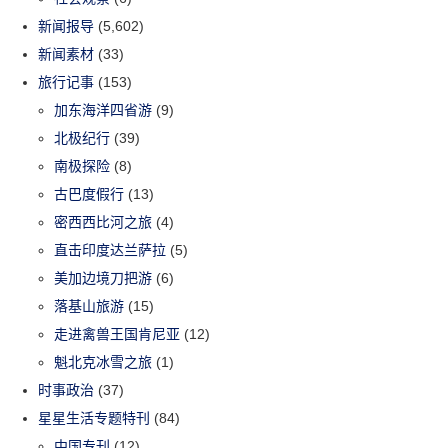
新闻报导
(5,602)
新闻素材
(33)
旅行记事
(153)
加东海洋四省游
(9)
北极纪行
(39)
南极探险
(8)
古巴度假行
(13)
密西西比河之旅
(4)
直击印度达兰萨拉
(5)
美加边境刀把游
(6)
落基山旅游
(15)
走进禽兽王国肯尼亚
(12)
魁北克冰雪之旅
(1)
时事政治
(37)
星星生活专题特刊
(84)
中国专刊
(12)