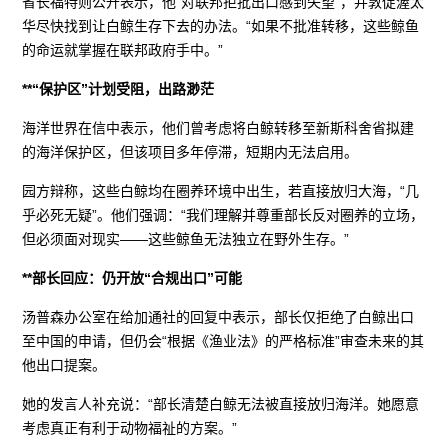
省长福特则公开表示，他“对联邦拒批出口感到失望”，并敦促渥太
华尽快找到让白鲸生存下去的办法。“如果不批准转移，这些鲸鱼
的命运就掌握在联邦政府手中。”
**“保护区”计划受阻，出路渺茫
海洋世界在信中表示，他们曾考虑将白鲸转移至新斯科舍省拟建
的海洋保护区，但该项目多年停滞，短期内无法启用。
园方辩称，这些白鲸均在圈养环境中出生，若直接放归大海，“几
乎必死无疑”。他们强调：“我们理解并尊重部长反对圈养的立场，
但必须面对现实——这些鲸鱼无法独立在野外生存。”
**部长回应：仍开放“合规出口”可能
汤普森办公室在给加通社的回复中表示，部长仅拒绝了白鲸出口
至中国的申请，但仍会“根据《渔业法》的严格标准”审查未来的其
他出口提案。
她的发言人补充说：“部长清楚白鲸无法被直接放归海洋。她愿意
考虑真正有利于动物福祉的方案。”