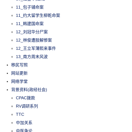
11_包子铺命案
11_约大留学生柳乾命案
11_韩建国命案
12_刘冠华分尸案
12_林俊遭肢解惨案
12_王立军薄熙来事件
13_南方周末风波
移民写照
网站更新
网络学堂
背景资料(政经社会)
CPAC拨款
RV调研系列
TTC
中加关系
中医争论