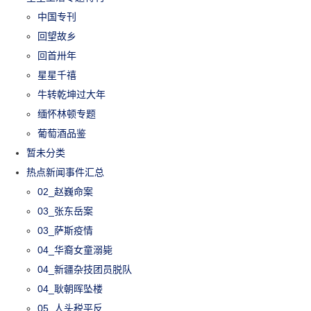
中国专刊
回望故乡
回首卅年
星星千禧
牛转乾坤过大年
缅怀林顿专题
葡萄酒品鉴
暂未分类
热点新闻事件汇总
02_赵巍命案
03_张东岳案
03_萨斯疫情
04_华裔女童溺毙
04_新疆杂技团员脱队
04_耿朝晖坠楼
05_人头税平反