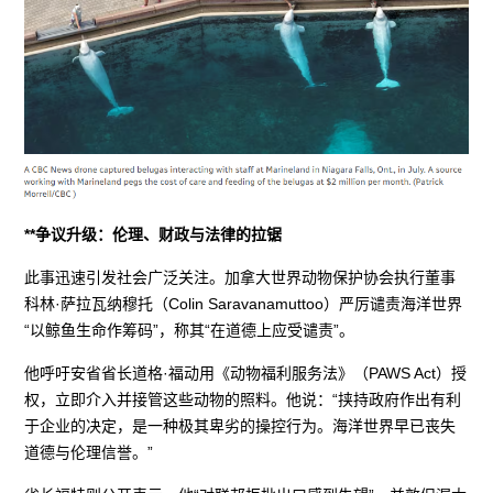
**争议升级：伦理、财政与法律的拉锯
此事迅速引发社会广泛关注。加拿大世界动物保护协会执行董事
科林·萨拉瓦纳穆托（Colin Saravanamuttoo）严厉谴责海洋世界
“以鲸鱼生命作筹码”，称其“在道德上应受谴责”。
他呼吁安省省长道格·福动用《动物福利服务法》（PAWS Act）授
权，立即介入并接管这些动物的照料。他说：“挟持政府作出有利
于企业的决定，是一种极其卑劣的操控行为。海洋世界早已丧失
道德与伦理信誉。”