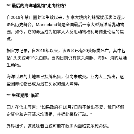
**“最后的海洋哺乳馆”走向终结？
自2019年禁止圈养法生效以来，加拿大境内的鲸豚娱乐表演逐步
退出历史舞台。Marineland曾是全国最后一家大型海洋哺乳动物
园，如今，它的命运成为加拿大人反思动物权利与商业伦理的焦
点。
据官方记录，自2019年以来，该园区已有20头鲸类死亡，其中包
括1头虎鲸与19头白鲸。园内目前仍有数头海豚、海狮、海豹及陆
生动物。
海洋世界的土地早已挂牌出售，但尚未成交。业内人士指出，这
些圈养动物已成为潜在买家的最大障碍。
**“生死期限”临近
园方在信末写道：“如果政府在10月7日前不给出答复，我们将假
定资金和许可请求均遭拒，并据此采取行动。”
外界担忧，这意味着白鲸可能在数周内面临安乐死命运。