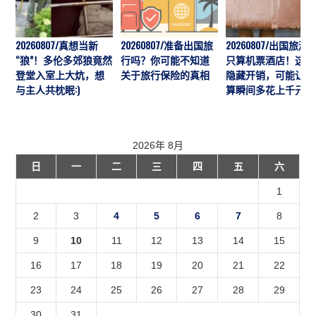
20260807/真想当新
20260807/准备出国旅
20260807/出国旅游
“狼”！多伦多郊狼竟然
行吗？你可能不知道
只算机票酒店！这7
登堂入室上大炕，想
关于旅行保险的真相
隐藏开销，可能让预
与主人共枕眠:)
算瞬间多花上千元
2026年 8月
日
一
二
三
四
五
六
1
2
3
4
5
6
7
8
9
10
11
12
13
14
15
16
17
18
19
20
21
22
23
24
25
26
27
28
29
30
31