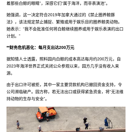
着那些白鲸的眼睛”，深感它们“属于海洋，而非表演池”。
她强调，这一决定符合2019年加拿大通过的《禁止圈养鲸豚
法》，该法规定禁止捕捉、繁殖或用于娱乐目的圈养鲸类动物。
她表示：“我不会批准任何将白鲸继续圈养或用于娱乐表演的出口
计划。”
**财务危机恶化：每月支出达200万元
据知情人士透露，照料园内白鲸的成本高达每月约200万元，自
2023年海洋世界正式关闭公众参观以来，园方几乎没有收入来
源。
由于出口许可被拒，其中一家主要贷款机构已撤回资金支持，令
公司濒临破产。园方称，若无法出口或获得紧急资金，将“无法维
持动物的生存与安全”。