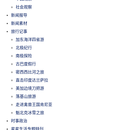
社会观察
新闻报导
新闻素材
旅行记事
加东海洋四省游
北极纪行
南极探险
古巴度假行
密西西比河之旅
直击印度达兰萨拉
美加边境刀把游
落基山旅游
走进禽兽王国肯尼亚
魁北克冰雪之旅
时事政治
星星生活专题特刊