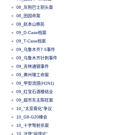
08_灰狗巴士割头案
08_田园命案
08_赵本山移民
09_D-Case档案
09_T-Case档案
09_乌鲁木齐7·5事件
09_乌鲁木齐针刺事件
09_吉林通钢事件
09_弗州理工命案
09_甲型流感(H1N1)
09_红宝石酒楼结业
09_超市东主陈旺案
10_“太亚裔化”争议
10_G8-G20峰会
10_十字弩射杀案
10_法登“间谍论”