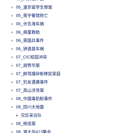
05_渥京留学生惨案
05_蒋宇餐馆猝亡
05_许先海车祸
06_病童救助
06_蒋国兵事件
06_钟道昌车祸
07_CIC校园冲突
07_胡秀华案
07_醉驾撞碎新移民家庭
07_钓友遇袭事件
07_高山涉贪案
08_中国毒奶粉事件
08_四川大地震
灾区采访队
08_杨佳案
08_渥太华413集会