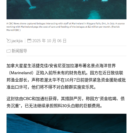
2025 年 10 月 06 日
jackjia
新闻报导
加拿大星星生活捷克佳/安省尼亚加拉瀑布著名景点海洋世界
（Marineland）正陷入前所未有的财务危机。园方在近日致信联
邦渔业部长，声称若渥太华不在10月7日前提供紧急资金援助或批
准出口许可，他们将不得不对白鲸群实施安乐死。
这封信由CBC和加通社获得，其措辞严厉，称园方“资金枯竭、债
务沉重”，已无法继续承担照料30头白鲸的巨额费用。