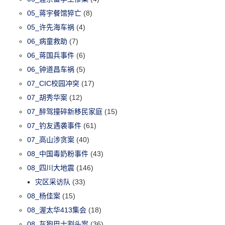
05_蒋宇餐馆猝亡
(8)
05_许先海车祸
(4)
06_病童救助
(7)
06_蒋国兵事件
(6)
06_钟道昌车祸
(5)
07_CIC校园冲突
(17)
07_胡秀华案
(12)
07_醉驾撞碎新移民家庭
(15)
07_钓友遇袭事件
(61)
07_高山涉贪案
(40)
08_中国毒奶粉事件
(43)
08_四川大地震
(146)
灾区采访队
(33)
08_杨佳案
(15)
08_渥太华413集会
(18)
08_灰狗巴士割头案
(36)