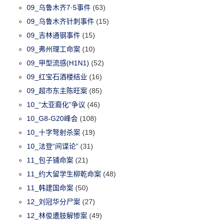
09_乌鲁木齐7·5事件
(63)
09_乌鲁木齐针刺事件
(15)
09_吉林通钢事件
(15)
09_弗州理工命案
(10)
09_甲型流感(H1N1)
(52)
09_红宝石酒楼结业
(16)
09_超市东主陈旺案
(85)
10_“太亚裔化”争议
(46)
10_G8-G20峰会
(108)
10_十字弩射杀案
(19)
10_法登“间谍论”
(31)
11_包子铺命案
(21)
11_约大留学生柳乾命案
(48)
11_韩建国命案
(50)
12_刘冠华分尸案
(27)
12_林俊遭肢解惨案
(49)