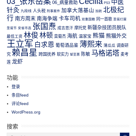
03_张东岳案
Cecilia
中医
06_病童救助
PS3
北极纪
针灸
加拿大落基山
人头税
九段线
刑事案件
加航
行
南方周末
卡车司机
南海争端
同一首歌
双重国籍
圣诞灯屋
张国焘
新疆杂技团员脱队
成吉思汗
摩托党
圣诞节
安省市选
林俊
林顿
熊猫
熊猫外交
海航
温家宝
最低工资
栾菊杰
王立军
薄熙来
白求恩
葡萄酒品鉴
薄瓜瓜
调查研
赖昌星
马格诺塔
跨国抚养
陈敏
究
软实力
麦考
邹至蕙
龙虾
莲
功能
登录
条目feed
评论feed
WordPress.org
搜索