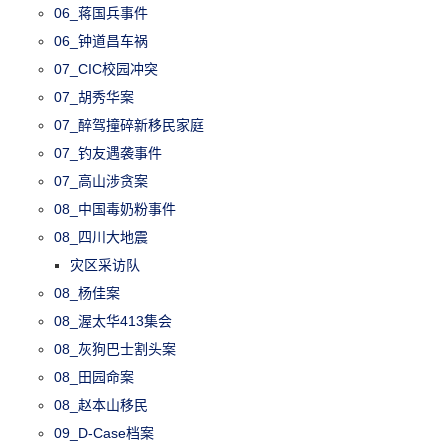
06_蒋国兵事件
06_钟道昌车祸
07_CIC校园冲突
07_胡秀华案
07_醉驾撞碎新移民家庭
07_钓友遇袭事件
07_高山涉贪案
08_中国毒奶粉事件
08_四川大地震
灾区采访队
08_杨佳案
08_渥太华413集会
08_灰狗巴士割头案
08_田园命案
08_赵本山移民
09_D-Case档案