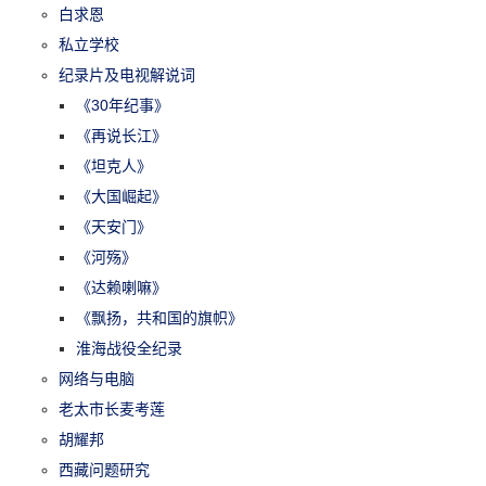
白求恩
私立学校
纪录片及电视解说词
《30年纪事》
《再说长江》
《坦克人》
《大国崛起》
《天安门》
《河殇》
《达赖喇嘛》
《飘扬，共和国的旗帜》
淮海战役全纪录
网络与电脑
老太市长麦考莲
胡耀邦
西藏问题研究