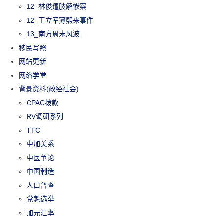
12_林俊遭肢解惨案
12_王立军薄熙来事件
13_南方周末风波
移民写照
网站更新
网络学堂
背景资料(政经社会)
CPAC拨款
RV调研系列
TTC
中加关系
中医争论
中国制造
人口普查
党魁选举
加元汇率