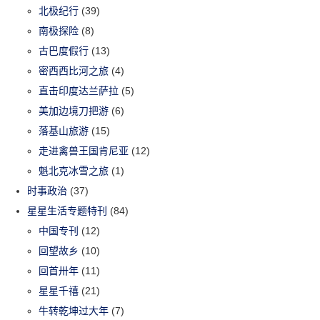
北极纪行
(39)
南极探险
(8)
古巴度假行
(13)
密西西比河之旅
(4)
直击印度达兰萨拉
(5)
美加边境刀把游
(6)
落基山旅游
(15)
走进禽兽王国肯尼亚
(12)
魁北克冰雪之旅
(1)
时事政治
(37)
星星生活专题特刊
(84)
中国专刊
(12)
回望故乡
(10)
回首卅年
(11)
星星千禧
(21)
牛转乾坤过大年
(7)