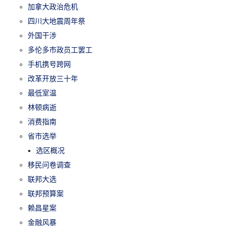
加拿大政治危机
四川大地震周年祭
外国干涉
多伦多市政员工罢工
手机携号跨网
改革开放三十年
最低室温
林顿病逝
消费指南
省市选举
选区概况
移民问卷调查
联邦大选
联邦预算案
赖昌星案
金融风暴