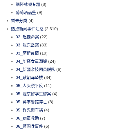
缅怀林顿专题
(8)
葡萄酒品鉴
(9)
暂未分类
(4)
热点新闻事件汇总
(2,310)
02_赵巍命案
(22)
03_张东岳案
(83)
03_萨斯疫情
(19)
04_华裔女童溺毙
(24)
04_新疆杂技团员脱队
(6)
04_耿朝晖坠楼
(34)
05_人头税平反
(11)
05_渥京留学生惨案
(4)
05_蒋宇餐馆猝亡
(8)
05_许先海车祸
(4)
06_病童救助
(7)
06_蒋国兵事件
(6)