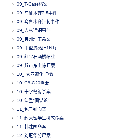
09_T-Case档案
09_乌鲁木齐7·5事件
09_乌鲁木齐针刺事件
09_吉林通钢事件
09_弗州理工命案
09_甲型流感(H1N1)
09_红宝石酒楼结业
09_超市东主陈旺案
10_“太亚裔化”争议
10_G8-G20峰会
10_十字弩射杀案
10_法登“间谍论”
11_包子铺命案
11_约大留学生柳乾命案
11_韩建国命案
12_刘冠华分尸案