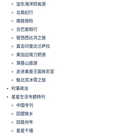
加东海洋四省游
北极纪行
南极探险
古巴度假行
密西西比河之旅
直击印度达兰萨拉
美加边境刀把游
落基山旅游
走进禽兽王国肯尼亚
魁北克冰雪之旅
时事政治
星星生活专题特刊
中国专刊
回望故乡
回首卅年
星星千禧