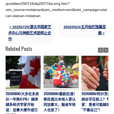
quotidien/250716/dq250716a-eng.htm?
utm_source=mstatcan&utm_medium=eml&utm_campaign=stat
can-statcan-mstatcan
« 20250729/渥太华国家艺
20020524/五月灿烂独属亚
术中心与神韵艺术团停止合
裔 »
作
Related Posts
<
>
20260806/大多伦多房
20260806/最新民调！
20260806/阿尔茨海
价一年跌4.5%！越来
移民竟比本地人更认
病会写在脸上？专
越多经济学家开始
同加拿大，魁省年轻
家：患者可能越来越
说：加拿大楼市或已
人也变了！
“不像自己”！