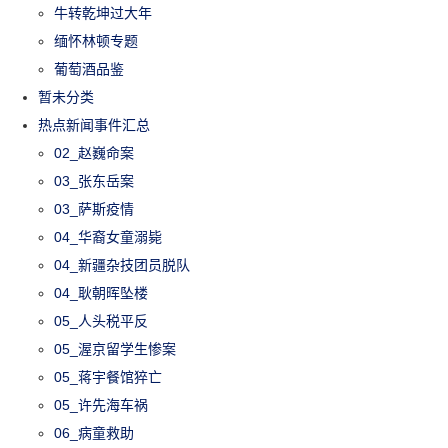
牛转乾坤过大年
缅怀林顿专题
葡萄酒品鉴
暂未分类
热点新闻事件汇总
02_赵巍命案
03_张东岳案
03_萨斯疫情
04_华裔女童溺毙
04_新疆杂技团员脱队
04_耿朝晖坠楼
05_人头税平反
05_渥京留学生惨案
05_蒋宇餐馆猝亡
05_许先海车祸
06_病童救助