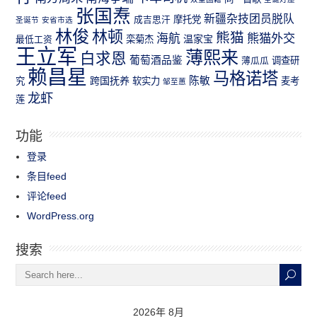
张国焘
新疆杂技团员脱队
成吉思汗
摩托党
圣诞节
安省市选
林俊
林顿
熊猫
熊猫外交
海航
温家宝
最低工资
栾菊杰
王立军
薄熙来
白求恩
葡萄酒品鉴
薄瓜瓜
调查研
赖昌星
马格诺塔
跨国抚养
陈敏
究
软实力
麦考
邹至蕙
龙虾
莲
功能
登录
条目feed
评论feed
WordPress.org
搜索
2026年 8月