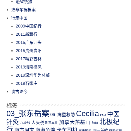
魁省统独
致命车祸档案
行走中国
2009中国纪行
2011新疆行
2015广东汕头
2015贵州贵阳
2017精彩吉林
2019海南椰风
2019深圳华为总部
2019石家庄
谈古论今
标签
03_张东岳案
Cecilia
中医
06_病童救助
PS3
北极纪
针灸
加拿大落基山
人头税
九段线
刑事案件
加航
行
南方周末
卡车司机
南海争端
同一首歌
双重国籍
圣诞灯屋