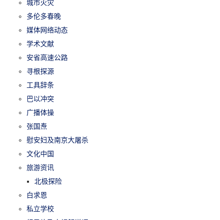
城市火灾
多伦多春晚
媒体网络动态
学术文献
安省高速公路
寻根探源
工具辞条
巴以冲突
广播体操
张国焘
慰安妇及南京大屠杀
文化中国
旅游资讯
北极探险
白求恩
私立学校