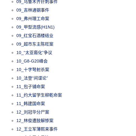
09_乌鲁木齐针刺事件
09_吉林通钢事件
09_弗州理工命案
09_甲型流感(H1N1)
09_红宝石酒楼结业
09_超市东主陈旺案
10_“太亚裔化”争议
10_G8-G20峰会
10_十字弩射杀案
10_法登“间谍论”
11_包子铺命案
11_约大留学生柳乾命案
11_韩建国命案
12_刘冠华分尸案
12_林俊遭肢解惨案
12_王立军薄熙来事件