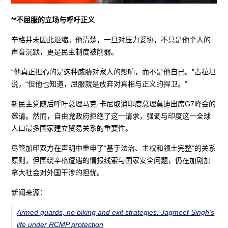
**不屈服的立场与呼吁正义
辛格并未因此退缩。他清楚，一旦对压力妥协，不只是他个人的
声音沉默，更是民主制度被削弱。
“他真正担心的是这种威胁对家人的影响，而不是他自己。”古拉坦
说，“但他也知道，屈服就是放弃对真相与正义的捍卫。”
新民主党随后呼吁总理马克·卡尼取消印度总理莫迪出席G7峰会的
邀请。然而，自由党政府拒绝了这一请求，强调与印度这一全球
人口最多国家建立贸易关系的重要性。
尽管加印双方在声明中重申了“基于法治、主权和领土完整”的关系
原则，但围绕辛格遭遇的情报线索与国家安全问题，仍在加剧加
拿大社会对外国干涉的担忧。
新闻来源：
Armed guards, no biking and exit strategies: Jagmeet Singh’s
life under RCMP protection