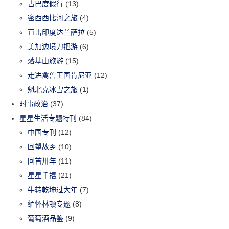
古巴度假行
(13)
密西西比河之旅
(4)
直击印度达兰萨拉
(5)
美加边境刀把游
(6)
落基山旅游
(15)
走进禽兽王国肯尼亚
(12)
魁北克冰雪之旅
(1)
时事政治
(37)
星星生活专题特刊
(84)
中国专刊
(12)
回望故乡
(10)
回首卅年
(11)
星星千禧
(21)
牛转乾坤过大年
(7)
缅怀林顿专题
(8)
葡萄酒品鉴
(9)