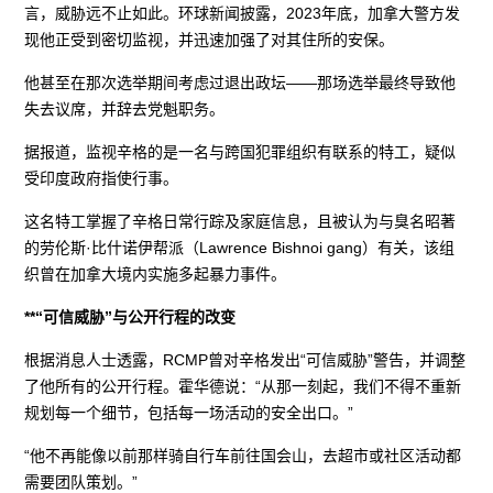
言，威胁远不止如此。环球新闻披露，2023年底，加拿大警方发
现他正受到密切监视，并迅速加强了对其住所的安保。
他甚至在那次选举期间考虑过退出政坛——那场选举最终导致他
失去议席，并辞去党魁职务。
据报道，监视辛格的是一名与跨国犯罪组织有联系的特工，疑似
受印度政府指使行事。
这名特工掌握了辛格日常行踪及家庭信息，且被认为与臭名昭著
的劳伦斯·比什诺伊帮派（Lawrence Bishnoi gang）有关，该组
织曾在加拿大境内实施多起暴力事件。
**“可信威胁”与公开行程的改变
根据消息人士透露，RCMP曾对辛格发出“可信威胁”警告，并调整
了他所有的公开行程。霍华德说：“从那一刻起，我们不得不重新
规划每一个细节，包括每一场活动的安全出口。”
“他不再能像以前那样骑自行车前往国会山，去超市或社区活动都
需要团队策划。”