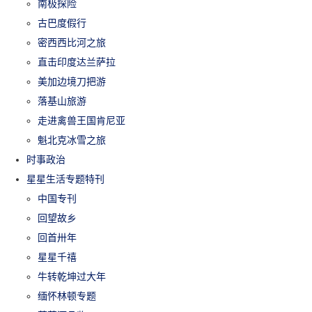
南极探险
古巴度假行
密西西比河之旅
直击印度达兰萨拉
美加边境刀把游
落基山旅游
走进禽兽王国肯尼亚
魁北克冰雪之旅
时事政治
星星生活专题特刊
中国专刊
回望故乡
回首卅年
星星千禧
牛转乾坤过大年
缅怀林顿专题