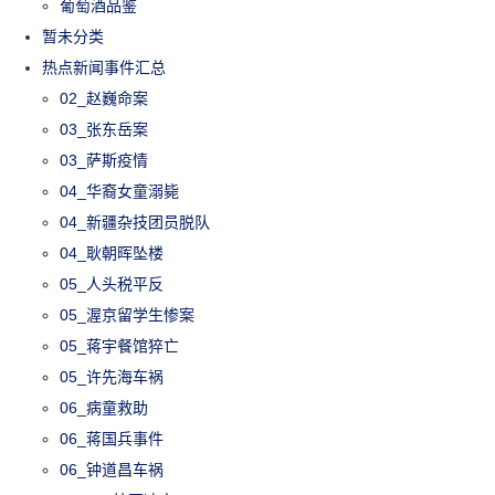
葡萄酒品鉴
暂未分类
热点新闻事件汇总
02_赵巍命案
03_张东岳案
03_萨斯疫情
04_华裔女童溺毙
04_新疆杂技团员脱队
04_耿朝晖坠楼
05_人头税平反
05_渥京留学生惨案
05_蒋宇餐馆猝亡
05_许先海车祸
06_病童救助
06_蒋国兵事件
06_钟道昌车祸