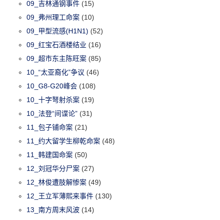
09_吉林通钢事件
(15)
09_弗州理工命案
(10)
09_甲型流感(H1N1)
(52)
09_红宝石酒楼结业
(16)
09_超市东主陈旺案
(85)
10_“太亚裔化”争议
(46)
10_G8-G20峰会
(108)
10_十字弩射杀案
(19)
10_法登“间谍论”
(31)
11_包子铺命案
(21)
11_约大留学生柳乾命案
(48)
11_韩建国命案
(50)
12_刘冠华分尸案
(27)
12_林俊遭肢解惨案
(49)
12_王立军薄熙来事件
(130)
13_南方周末风波
(14)