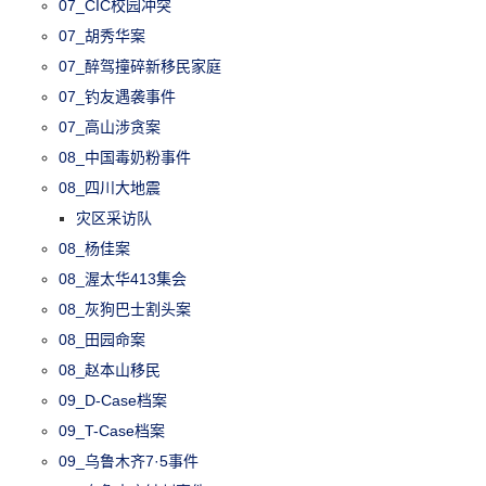
07_CIC校园冲突
07_胡秀华案
07_醉驾撞碎新移民家庭
07_钓友遇袭事件
07_高山涉贪案
08_中国毒奶粉事件
08_四川大地震
灾区采访队
08_杨佳案
08_渥太华413集会
08_灰狗巴士割头案
08_田园命案
08_赵本山移民
09_D-Case档案
09_T-Case档案
09_乌鲁木齐7·5事件