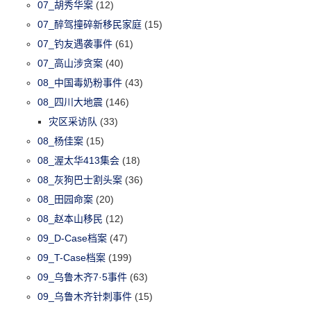
07_胡秀华案
(12)
07_醉驾撞碎新移民家庭
(15)
07_钓友遇袭事件
(61)
07_高山涉贪案
(40)
08_中国毒奶粉事件
(43)
08_四川大地震
(146)
灾区采访队
(33)
08_杨佳案
(15)
08_渥太华413集会
(18)
08_灰狗巴士割头案
(36)
08_田园命案
(20)
08_赵本山移民
(12)
09_D-Case档案
(47)
09_T-Case档案
(199)
09_乌鲁木齐7·5事件
(63)
09_乌鲁木齐针刺事件
(15)