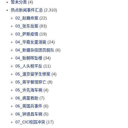
暂未分类
(4)
热点新闻事件汇总
(2,310)
02_赵巍命案
(22)
03_张东岳案
(83)
03_萨斯疫情
(19)
04_华裔女童溺毙
(24)
04_新疆杂技团员脱队
(6)
04_耿朝晖坠楼
(34)
05_人头税平反
(11)
05_渥京留学生惨案
(4)
05_蒋宇餐馆猝亡
(8)
05_许先海车祸
(4)
06_病童救助
(7)
06_蒋国兵事件
(6)
06_钟道昌车祸
(5)
07_CIC校园冲突
(17)