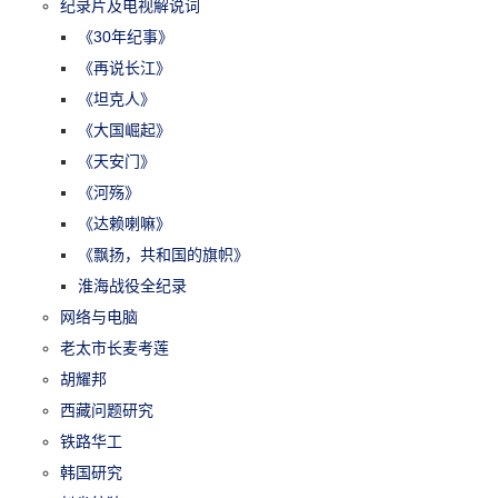
纪录片及电视解说词
《30年纪事》
《再说长江》
《坦克人》
《大国崛起》
《天安门》
《河殇》
《达赖喇嘛》
《飘扬，共和国的旗帜》
淮海战役全纪录
网络与电脑
老太市长麦考莲
胡耀邦
西藏问题研究
铁路华工
韩国研究