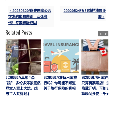
« 20250620/班夫国家公园
20020524/五月灿烂独属亚
突发岩崩酿悲剧！两死多
裔 »
伤！专家释疑成因
Related Posts
<
>
20260807/真想当新
20260807/准备出国旅
20260807/出国旅游
“狼”！多伦多郊狼竟然
行吗？你可能不知道
只算机票酒店！这7
登堂入室上大炕，想
关于旅行保险的真相
隐藏开销，可能让预
与主人共枕眠:)
算瞬间多花上千元