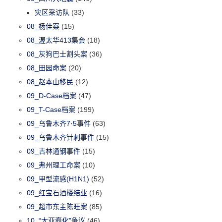
灾区采访队
(33)
08_杨佳案
(15)
08_渥太华413集会
(18)
08_灰狗巴士割头案
(36)
08_田园命案
(20)
08_赵本山移民
(12)
09_D-Case档案
(47)
09_T-Case档案
(199)
09_乌鲁木齐7·5事件
(63)
09_乌鲁木齐针刺事件
(15)
09_吉林通钢事件
(15)
09_弗州理工命案
(10)
09_甲型流感(H1N1)
(52)
09_红宝石酒楼结业
(16)
09_超市东主陈旺案
(85)
10_“太亚裔化”争议
(46)