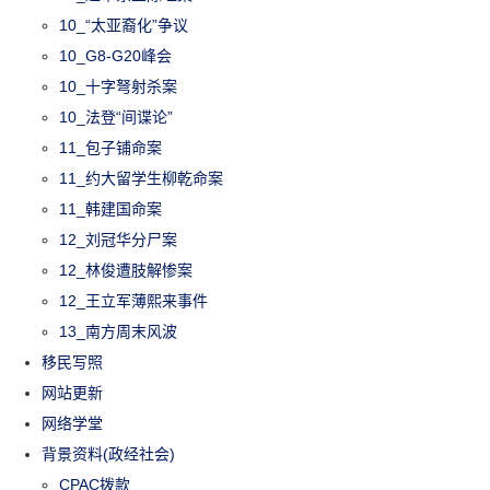
10_“太亚裔化”争议
10_G8-G20峰会
10_十字弩射杀案
10_法登“间谍论”
11_包子铺命案
11_约大留学生柳乾命案
11_韩建国命案
12_刘冠华分尸案
12_林俊遭肢解惨案
12_王立军薄熙来事件
13_南方周末风波
移民写照
网站更新
网络学堂
背景资料(政经社会)
CPAC拨款