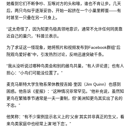
她看到它们不断争吵、互啄对方的头和喙，谁也不肯让步。几天
后，两只鸟似乎逐渐妥协，开始一起挤在一个小巢里孵蛋——有
时甚至一只叠在另一只身上。
“这太奇怪了，因为知更鸟极具领地意识，通常不允许任何同类靠
近自己的巢穴，”科普兰表示。
为了求证这一怪现象，她将照片和视频发布到Facebook群组“后
院观鸟爱好者”中，引发热烈讨论，反响迅速突破千条。
“我从没听说过哪种鸟类会和别的雌鸟共巢，”有人评论道；也有人
担心：“小鸟们可能没位置了。”
麦克马斯特大学生物系荣休教授吉姆·奎因（Jim Quinn）也感到
困惑。他告诉《星报》：“这种情况非常罕见。”他补充说，虽然知
更鸟在繁殖季节通常是一夫一妻制，但“美洲知更鸟其实出了名的
不忠。”
他笑称：“有不少案例显示名义上的‘父亲’其实并非真正的生父，看
来鸟类家庭中也经常上演‘地下恋’。”