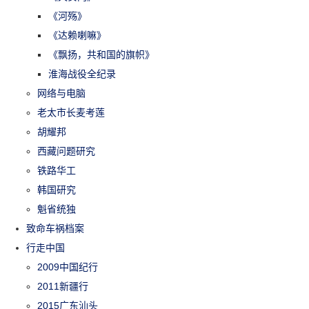
《河殇》
《达赖喇嘛》
《飘扬，共和国的旗帜》
淮海战役全纪录
网络与电脑
老太市长麦考莲
胡耀邦
西藏问题研究
铁路华工
韩国研究
魁省统独
致命车祸档案
行走中国
2009中国纪行
2011新疆行
2015广东汕头