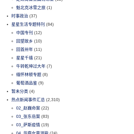
魁北克冰雪之旅
(1)
时事政治
(37)
星星生活专题特刊
(84)
中国专刊
(12)
回望故乡
(10)
回首卅年
(11)
星星千禧
(21)
牛转乾坤过大年
(7)
缅怀林顿专题
(8)
葡萄酒品鉴
(9)
暂未分类
(4)
热点新闻事件汇总
(2,310)
02_赵巍命案
(22)
03_张东岳案
(83)
03_萨斯疫情
(19)
04_华裔女童溺毙
(24)