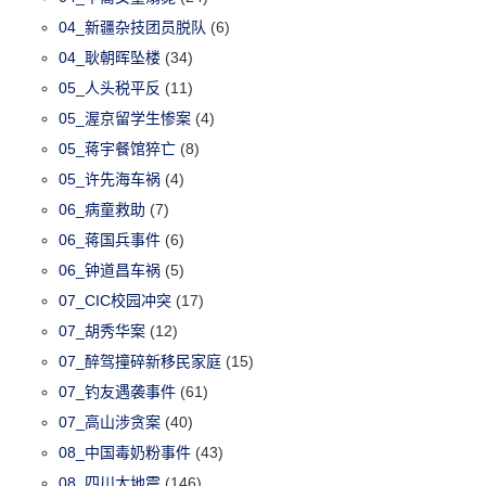
04_新疆杂技团员脱队
(6)
04_耿朝晖坠楼
(34)
05_人头税平反
(11)
05_渥京留学生惨案
(4)
05_蒋宇餐馆猝亡
(8)
05_许先海车祸
(4)
06_病童救助
(7)
06_蒋国兵事件
(6)
06_钟道昌车祸
(5)
07_CIC校园冲突
(17)
07_胡秀华案
(12)
07_醉驾撞碎新移民家庭
(15)
07_钓友遇袭事件
(61)
07_高山涉贪案
(40)
08_中国毒奶粉事件
(43)
08_四川大地震
(146)