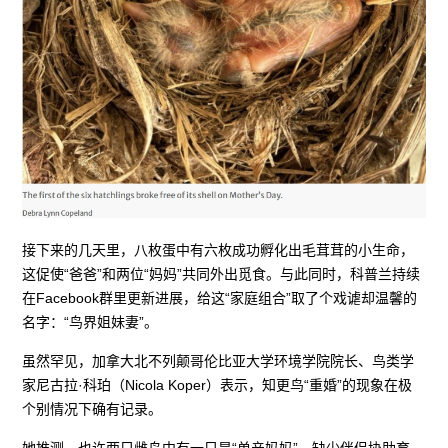
接下来的几天里，八枚蛋中有六枚成功孵化出毛茸茸的小生命，
这促使“爸爸”和两位“妈妈”共同外出觅食。与此同时，科普兰持续
在Facebook群里更新进展，给这“家庭组合”取了个戏谑却温馨的
名字：“鸟界姐妹妻”。
虽然罕见，加拿大北不列颠哥伦比亚大学环境学院院长、鸟类学
家尼古拉·科珀（Nicola Koper）表示，知更鸟“重婚”的现象在极
个别情况下确有记录。
她推测，也许两只雌鸟中有一只是“单亲妈妈”，缺少伴侣协助育