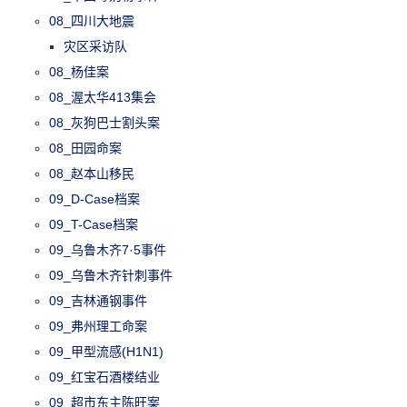
08_四川大地震
灾区采访队
08_杨佳案
08_渥太华413集会
08_灰狗巴士割头案
08_田园命案
08_赵本山移民
09_D-Case档案
09_T-Case档案
09_乌鲁木齐7·5事件
09_乌鲁木齐针刺事件
09_吉林通钢事件
09_弗州理工命案
09_甲型流感(H1N1)
09_红宝石酒楼结业
09_超市东主陈旺案