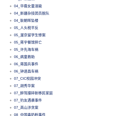
04_华裔女童溺毙
04_新疆杂技团员脱队
04_耿朝晖坠楼
05_人头税平反
05_渥京留学生惨案
05_蒋宇餐馆猝亡
05_许先海车祸
06_病童救助
06_蒋国兵事件
06_钟道昌车祸
07_CIC校园冲突
07_胡秀华案
07_醉驾撞碎新移民家庭
07_钓友遇袭事件
07_高山涉贪案
08_中国毒奶粉事件