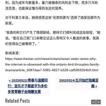
利。因为成年鸟数量多，巢穴被捕食的风险会下降；而多只鸟轮
流觅食，也能保证雏鸟得到充足的营养。
对于科普兰来说，她很感恩这些“另类知更鸟”选择了她家前廊作为
新家。
“我真的和它们产生了情感联结，期待它们顺利完成这段旅程，”她
说。“能在自己家门口亲眼见证这么奇特又令人着迷的故事，我真
的觉得自己被眷顾了。”
新闻来源：
https://www.thestar.com/news/ontario/avian-sister-wives-why-
the-internet-is-obsessed-with-this-ontario-bird-throuples-family-
drama/article_6087dae7-5981-4827-b328-caf5959264b9.html
« 20250522/青春与温暖同
20020524/五月灿烂独属亚
行：音乐才子蔺星宇为多伦
裔 »
多常青狮子会捐赠支票
Related Posts
<
>