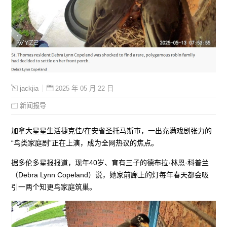
2025 年 05 月 22 日
jackjia
新闻报导
加拿大星星生活捷克佳/在安省圣托马斯市，一出充满戏剧张力的
“鸟类家庭剧”正在上演，成为全网热议的焦点。
据多伦多星报报道，现年40岁、育有三子的德布拉·林恩·科普兰
（Debra Lynn Copeland）说，她家前廊上的灯每年春天都会吸
引一两个知更鸟家庭筑巢。