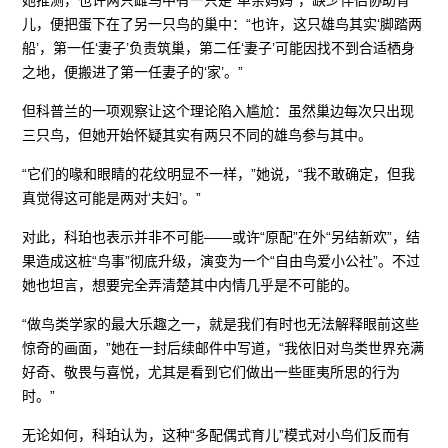
儿，便把蛋下在了另一只鸟的巢中：“也许，这只雄鸟其实‘脚踏两
船’，第一任‘妻子’负责筑巢，第二任‘妻子’可能因找不到合适栖身
之地，便搬进了第一任妻子的‘家’。”
但科普兰的一项观察让这个理论陷入尴尬：虽然巢边每次只出现
三只鸟，但她开始怀疑其实有两只不同的雄鸟参与其中。
“它们的喙和眼睛的花纹明显不一样，”她说，“我不敢确定，但我
真觉得这可能是两对‘夫妇’。”
对此，科珀也表示并非不可能——或许“原配”在外“另结新欢”，结
果造成这桩“鸟事”彻底升级，演变为一个“自由鸟爱小公社”。不过
她也坦言，想要完全弄清楚其中内情几乎是不可能的。
“做鸟类学家的最大乐趣之一，就是我们有时也无法解释眼前这些
惊奇的画面，”她在一封后续邮件中写道，“我依旧对鸟类世界充满
好奇、敬畏与喜悦，尤其是看到它们做出一些匪夷所思的行为
时。”
无论如何，科珀认为，这种“多配偶式育儿”模式对小鸟们反而有