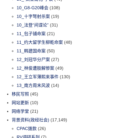
10_G8-G20峰会
(108)
10_十字弩射杀案
(19)
10_法登“间谍论”
(31)
11_包子铺命案
(21)
11_约大留学生柳乾命案
(48)
11_韩建国命案
(50)
12_刘冠华分尸案
(27)
12_林俊遭肢解惨案
(49)
12_王立军薄熙来事件
(130)
13_南方周末风波
(14)
移民写照
(45)
网站更新
(10)
网络学堂
(21)
背景资料(政经社会)
(17,149)
CPAC拨款
(26)
RV调研系列
(7)