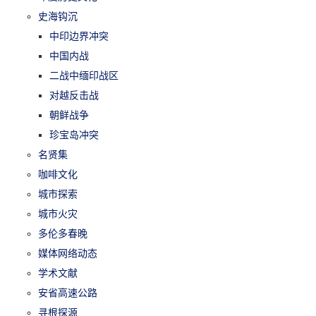
史海钩沉
中印边界冲突
中国内战
二战中缅印战区
对越反击战
朝鲜战争
珍宝岛冲突
名贤集
咖啡文化
城市探索
城市火灾
多伦多春晚
媒体网络动态
学术文献
安省高速公路
寻根探源