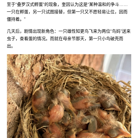
至于“叠罗汉式孵蛋”的现象，奎因认为这是“某种温和的争斗……
一只在孵蛋，另一只试图接替，但第一只又不愿轻易让位，因而
僵持着。”
几天后，剧情出现新角色：一只雄性知更鸟飞来为两位“鸟妈”送来
虫子，查看蛋的情况。而就在母亲节那天，第一只小鸟破壳而
出。