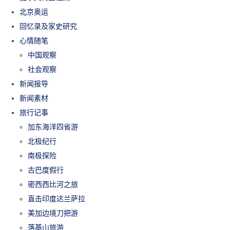
北京奥运
回忆录及家史研究
心情随笔
中国观察
社会观察
新闻报导
新闻素材
旅行记事
加东海洋四省游
北极纪行
南极探险
古巴度假行
密西西比河之旅
直击印度达兰萨拉
美加边境刀把游
落基山旅游