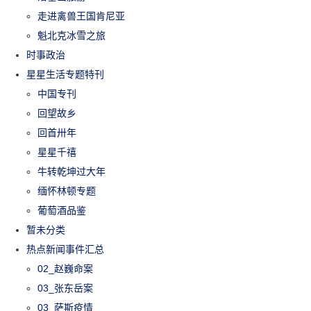
走进禽兽王国肯尼亚
魁北克冰雪之旅
时事政治
星星生活专题特刊
中国专刊
回望故乡
回首卅年
星星千禧
牛转乾坤过大年
缅怀林顿专题
葡萄酒品鉴
暂未分类
热点新闻事件汇总
02_赵巍命案
03_张东岳案
03_萨斯疫情