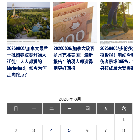
20260806/加拿大最后
20260806/加拿大政客
20260805/多伦多急
一批圈养鲸类开始大
薪水完胜美国！最新
拉警报！电动滑板车
迁徙！人人都爱的
报告：纳税人却没得
伤者暴增365%，10
Marineland，如今为何
到更好回报
男孩成最大受害群体
走向终点？
2026年 8月
日
一
二
三
四
五
六
1
2
3
4
5
6
7
8