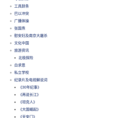
工具辞条
巴以冲突
广播体操
张国焘
慰安妇及南京大屠杀
文化中国
旅游资讯
北极探险
白求恩
私立学校
纪录片及电视解说词
《30年纪事》
《再说长江》
《坦克人》
《大国崛起》
《天安门》