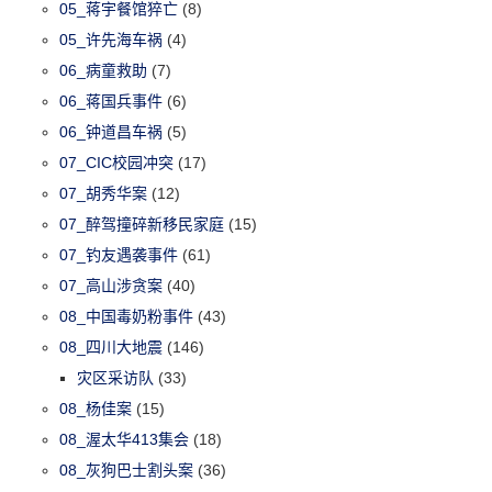
05_蒋宇餐馆猝亡
(8)
05_许先海车祸
(4)
06_病童救助
(7)
06_蒋国兵事件
(6)
06_钟道昌车祸
(5)
07_CIC校园冲突
(17)
07_胡秀华案
(12)
07_醉驾撞碎新移民家庭
(15)
07_钓友遇袭事件
(61)
07_高山涉贪案
(40)
08_中国毒奶粉事件
(43)
08_四川大地震
(146)
灾区采访队
(33)
08_杨佳案
(15)
08_渥太华413集会
(18)
08_灰狗巴士割头案
(36)