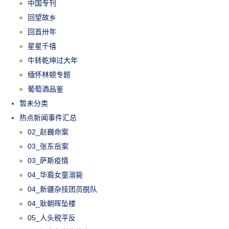
中国专刊
回望故乡
回首卅年
星星千禧
牛转乾坤过大年
缅怀林顿专题
葡萄酒品鉴
暂未分类
热点新闻事件汇总
02_赵巍命案
03_张东岳案
03_萨斯疫情
04_华裔女童溺毙
04_新疆杂技团员脱队
04_耿朝晖坠楼
05_人头税平反