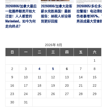
20260806/加拿大最后
20260806/加拿大政客
20260805/多伦多急
一批圈养鲸类开始大
薪水完胜美国！最新
拉警报！电动滑板车
迁徙！人人都爱的
报告：纳税人却没得
伤者暴增365%，10
Marineland，如今为何
到更好回报
男孩成最大受害群体
走向终点？
2026年 8月
日
一
二
三
四
五
六
1
2
3
4
5
6
7
8
9
10
11
12
13
14
15
16
17
18
19
20
21
22
23
24
25
26
27
28
29
30
31