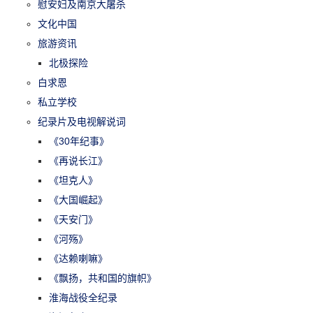
慰安妇及南京大屠杀
文化中国
旅游资讯
北极探险
白求恩
私立学校
纪录片及电视解说词
《30年纪事》
《再说长江》
《坦克人》
《大国崛起》
《天安门》
《河殇》
《达赖喇嘛》
《飘扬，共和国的旗帜》
淮海战役全纪录