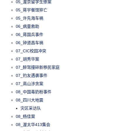
05_渥京留学生惨案
05_蒋宇餐馆猝亡
05_许先海车祸
06_病童救助
06_蒋国兵事件
06_钟道昌车祸
07_CIC校园冲突
07_胡秀华案
07_醉驾撞碎新移民家庭
07_钓友遇袭事件
07_高山涉贪案
08_中国毒奶粉事件
08_四川大地震
灾区采访队
08_杨佳案
08_渥太华413集会