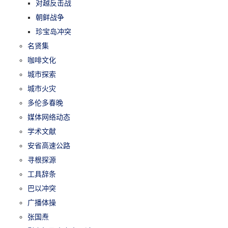
对越反击战
朝鲜战争
珍宝岛冲突
名贤集
咖啡文化
城市探索
城市火灾
多伦多春晚
媒体网络动态
学术文献
安省高速公路
寻根探源
工具辞条
巴以冲突
广播体操
张国焘