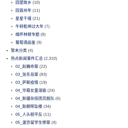
回望故乡
(10)
回首卅年
(11)
星星千禧
(21)
牛转乾坤过大年
(7)
缅怀林顿专题
(8)
葡萄酒品鉴
(9)
暂未分类
(4)
热点新闻事件汇总
(2,310)
02_赵巍命案
(22)
03_张东岳案
(83)
03_萨斯疫情
(19)
04_华裔女童溺毙
(24)
04_新疆杂技团员脱队
(6)
04_耿朝晖坠楼
(34)
05_人头税平反
(11)
05_渥京留学生惨案
(4)