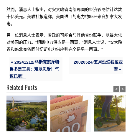
然而，消息人士指出，对安大略省南部邻国的经济影响估计达数
十亿美元。美联社报道称，美国进口的电力约85%来自加拿大发
电。
另一位消息人士表示，省政府可能会与其他省份联手，以最大化
对美国的压力。“切断电力供应是一回事，”消息人士说，“安大略
省和魁北克省同时切断电力供应则完全是另一回事。”
« 20241212/马斯克怒斥特
20020524/五月灿烂独属亚
鲁多是工具：难以忍受！气
裔 »
数已尽！
Related Posts
<
>