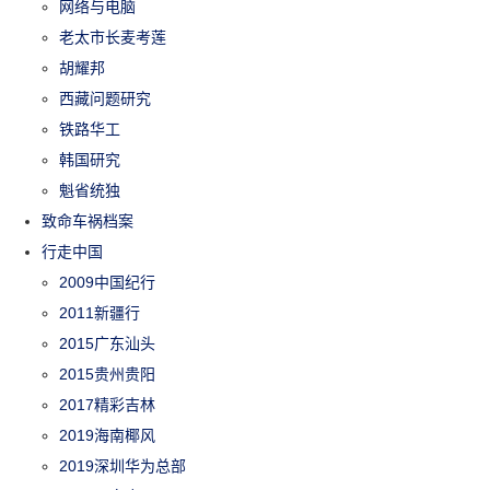
网络与电脑
老太市长麦考莲
胡耀邦
西藏问题研究
铁路华工
韩国研究
魁省统独
致命车祸档案
行走中国
2009中国纪行
2011新疆行
2015广东汕头
2015贵州贵阳
2017精彩吉林
2019海南椰风
2019深圳华为总部