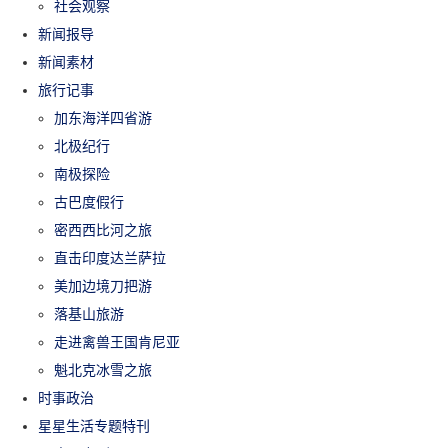
社会观察
新闻报导
新闻素材
旅行记事
加东海洋四省游
北极纪行
南极探险
古巴度假行
密西西比河之旅
直击印度达兰萨拉
美加边境刀把游
落基山旅游
走进禽兽王国肯尼亚
魁北克冰雪之旅
时事政治
星星生活专题特刊