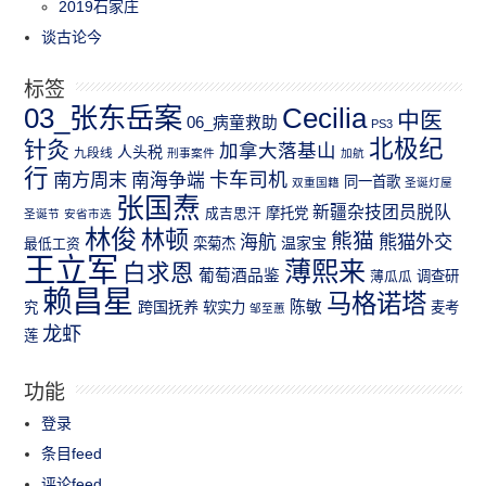
2019石家庄
谈古论今
标签
03_张东岳案
Cecilia
中医
06_病童救助
PS3
北极纪
针灸
加拿大落基山
人头税
九段线
刑事案件
加航
行
南方周末
卡车司机
南海争端
同一首歌
双重国籍
圣诞灯屋
张国焘
新疆杂技团员脱队
成吉思汗
摩托党
圣诞节
安省市选
林俊
林顿
熊猫
熊猫外交
海航
温家宝
最低工资
栾菊杰
王立军
薄熙来
白求恩
葡萄酒品鉴
薄瓜瓜
调查研
赖昌星
马格诺塔
跨国抚养
陈敏
究
软实力
麦考
邹至蕙
龙虾
莲
功能
登录
条目feed
评论feed