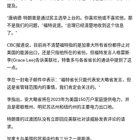
提及。
“唐纳德·特朗普是通过民主选举上台的。你喜欢他或不喜欢他，那
不是我们的问题，”福特说道。“总理已经清楚地收到这个信息
了。”
CBC报道说，目前尚不清楚福特指的是加拿大所有省份都停止对
美国的能源出口，还是只指他所在的省份。但福特发言人格雷斯·
李(Grace Lee)告诉美联社，特鲁多与各省省长的通话中提到了这
一点。
李在一封电子邮件中表示：“福特省长只能代表安大略省发言，但
这是省管辖范围内的事情，我们肯定会关注的。”
李指出，安大略省将在2023年为美国150万户家庭提供电力，并
且是密歇根州、明尼苏达州和纽约州的主要电力出口地。
特朗普的过渡团队没有立即回应美联社对该威胁发表评论的请
求。
加拿大与美国的贸易中约有三分之一是能源。