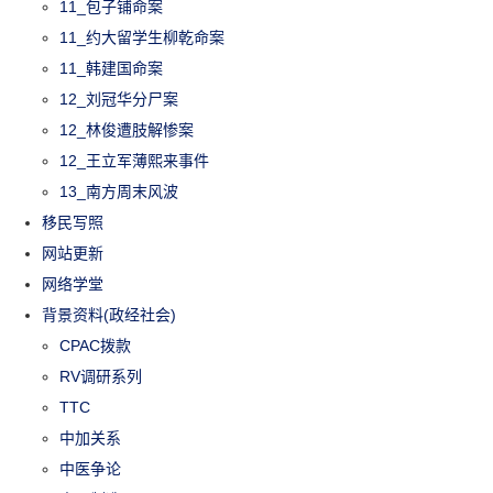
11_包子铺命案
11_约大留学生柳乾命案
11_韩建国命案
12_刘冠华分尸案
12_林俊遭肢解惨案
12_王立军薄熙来事件
13_南方周末风波
移民写照
网站更新
网络学堂
背景资料(政经社会)
CPAC拨款
RV调研系列
TTC
中加关系
中医争论