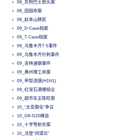
08_灰狗巴士割头案
08_田园命案
08_赵本山移民
09_D-Case档案
09_T-Case档案
09_乌鲁木齐7·5事件
09_乌鲁木齐针刺事件
09_吉林通钢事件
09_弗州理工命案
09_甲型流感(H1N1)
09_红宝石酒楼结业
09_超市东主陈旺案
10_“太亚裔化”争议
10_G8-G20峰会
10_十字弩射杀案
10_法登“间谍论”