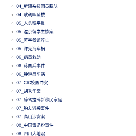
04_新疆杂技团员脱队
04_耿朝晖坠楼
05_人头税平反
05_渥京留学生惨案
05_蒋宇餐馆猝亡
05_许先海车祸
06_病童救助
06_蒋国兵事件
06_钟道昌车祸
07_CIC校园冲突
07_胡秀华案
07_醉驾撞碎新移民家庭
07_钓友遇袭事件
07_高山涉贪案
08_中国毒奶粉事件
08_四川大地震