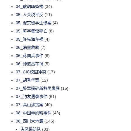
04_耿朝晖坠楼
(34)
05_人头税平反
(11)
05_渥京留学生惨案
(4)
05_蒋宇餐馆猝亡
(8)
05_许先海车祸
(4)
06_病童救助
(7)
06_蒋国兵事件
(6)
06_钟道昌车祸
(5)
07_CIC校园冲突
(17)
07_胡秀华案
(12)
07_醉驾撞碎新移民家庭
(15)
07_钓友遇袭事件
(61)
07_高山涉贪案
(40)
08_中国毒奶粉事件
(43)
08_四川大地震
(146)
灾区采访队
(33)