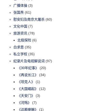
广播体操
(3)
张国焘
(61)
慰安妇及南京大屠杀
(60)
文化中国
(7)
旅游资讯
(78)
北极探险
(6)
白求恩
(35)
私立学校
(35)
纪录片及电视解说词
(97)
《30年纪事》
(20)
《再说长江》
(34)
《坦克人》
(1)
《大国崛起》
(12)
《天安门》
(3)
《河殇》
(7)
《达赖喇嘛》
(1)