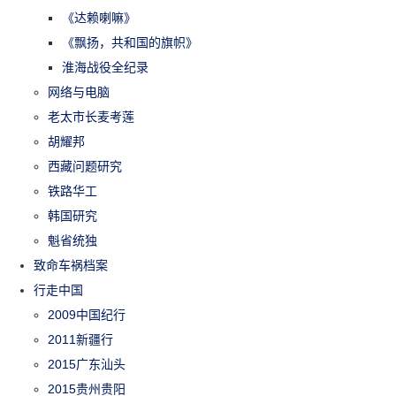
《达赖喇嘛》
《飘扬，共和国的旗帜》
淮海战役全纪录
网络与电脑
老太市长麦考莲
胡耀邦
西藏问题研究
铁路华工
韩国研究
魁省统独
致命车祸档案
行走中国
2009中国纪行
2011新疆行
2015广东汕头
2015贵州贵阳