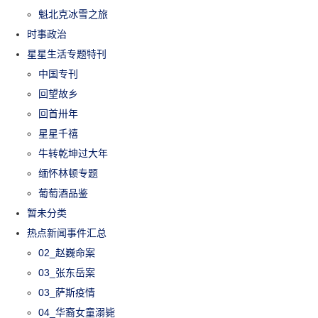
魁北克冰雪之旅
时事政治
星星生活专题特刊
中国专刊
回望故乡
回首卅年
星星千禧
牛转乾坤过大年
缅怀林顿专题
葡萄酒品鉴
暂未分类
热点新闻事件汇总
02_赵巍命案
03_张东岳案
03_萨斯疫情
04_华裔女童溺毙