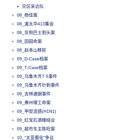
灾区采访队
08_杨佳案
08_渥太华413集会
08_灰狗巴士割头案
08_田园命案
08_赵本山移民
09_D-Case档案
09_T-Case档案
09_乌鲁木齐7·5事件
09_乌鲁木齐针刺事件
09_吉林通钢事件
09_弗州理工命案
09_甲型流感(H1N1)
09_红宝石酒楼结业
09_超市东主陈旺案
10_“太亚裔化”争议