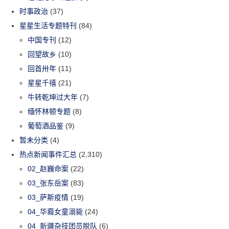
时事政治
(37)
星星生活专题特刊
(84)
中国专刊
(12)
回望故乡
(10)
回首卅年
(11)
星星千禧
(21)
牛转乾坤过大年
(7)
缅怀林顿专题
(8)
葡萄酒品鉴
(9)
暂未分类
(4)
热点新闻事件汇总
(2,310)
02_赵巍命案
(22)
03_张东岳案
(83)
03_萨斯疫情
(19)
04_华裔女童溺毙
(24)
04_新疆杂技团员脱队
(6)