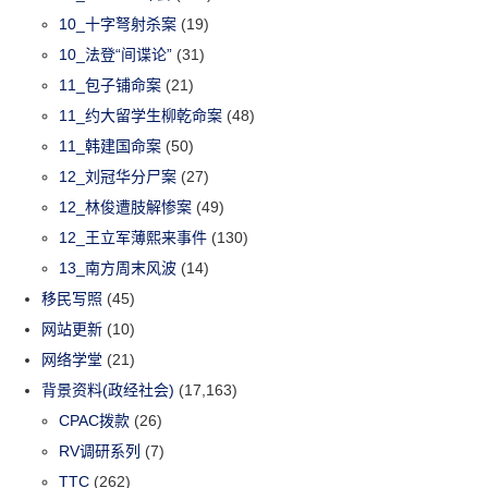
10_十字弩射杀案
(19)
10_法登“间谍论”
(31)
11_包子铺命案
(21)
11_约大留学生柳乾命案
(48)
11_韩建国命案
(50)
12_刘冠华分尸案
(27)
12_林俊遭肢解惨案
(49)
12_王立军薄熙来事件
(130)
13_南方周末风波
(14)
移民写照
(45)
网站更新
(10)
网络学堂
(21)
背景资料(政经社会)
(17,163)
CPAC拨款
(26)
RV调研系列
(7)
TTC
(262)