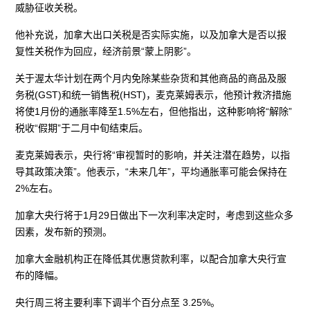
威胁征收关税。
他补充说，加拿大出口关税是否实际实施，以及加拿大是否以报
复性关税作为回应，经济前景“蒙上阴影”。
关于渥太华计划在两个月内免除某些杂货和其他商品的商品及服
务税(GST)和统一销售税(HST)，麦克莱姆表示，他预计救济措施
将使1月份的通胀率降至1.5%左右，但他指出，这种影响将“解除”
税收“假期”于二月中旬结束后。
麦克莱姆表示，央行将“审视暂时的影响，并关注潜在趋势，以指
导其政策决策”。他表示，“未来几年”，平均通胀率可能会保持在
2%左右。
加拿大央行将于1月29日做出下一次利率决定时，考虑到这些众多
因素，发布新的预测。
加拿大金融机构正在降低其优惠贷款利率，以配合加拿大央行宣
布的降幅。
央行周三将主要利率下调半个百分点至 3.25%。