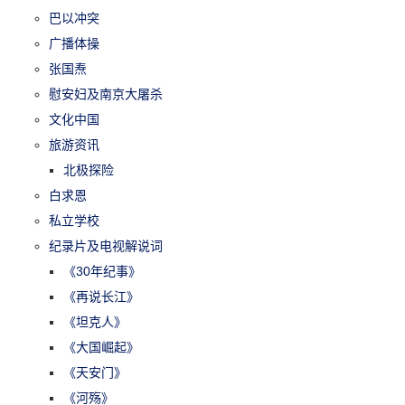
巴以冲突
广播体操
张国焘
慰安妇及南京大屠杀
文化中国
旅游资讯
北极探险
白求恩
私立学校
纪录片及电视解说词
《30年纪事》
《再说长江》
《坦克人》
《大国崛起》
《天安门》
《河殇》