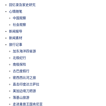
回忆录及家史研究
心情随笔
中国观察
社会观察
新闻报导
新闻素材
旅行记事
加东海洋四省游
北极纪行
南极探险
古巴度假行
密西西比河之旅
直击印度达兰萨拉
美加边境刀把游
落基山旅游
走进禽兽王国肯尼亚