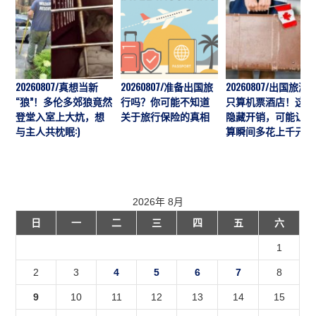
20260807/真想当新
20260807/准备出国旅
20260807/出国旅游
“狼”！多伦多郊狼竟然
行吗？你可能不知道
只算机票酒店！这7
登堂入室上大炕，想
关于旅行保险的真相
隐藏开销，可能让预
与主人共枕眠:)
算瞬间多花上千元
2026年 8月
日
一
二
三
四
五
六
1
2
3
4
5
6
7
8
9
10
11
12
13
14
15