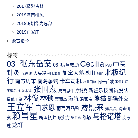
2017精彩吉林
2019海南椰风
2019深圳华为总部
2019石家庄
谈古论今
标签
03_张东岳案
Cecilia
中医
06_病童救助
PS3
北极纪
针灸
加拿大落基山
人头税
九段线
刑事案件
加航
行
南方周末
卡车司机
南海争端
同一首歌
双重国籍
圣诞灯屋
张国焘
新疆杂技团员脱队
成吉思汗
摩托党
圣诞节
安省市选
林俊
林顿
熊猫
熊猫外交
海航
温家宝
最低工资
栾菊杰
王立军
薄熙来
白求恩
葡萄酒品鉴
薄瓜瓜
调查研
赖昌星
马格诺塔
跨国抚养
陈敏
究
软实力
麦考
邹至蕙
龙虾
莲