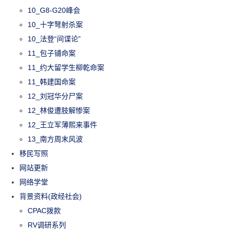
10_G8-G20峰会
10_十字弩射杀案
10_法登“间谍论”
11_包子铺命案
11_约大留学生柳乾命案
11_韩建国命案
12_刘冠华分尸案
12_林俊遭肢解惨案
12_王立军薄熙来事件
13_南方周末风波
移民写照
网站更新
网络学堂
背景资料(政经社会)
CPAC拨款
RV调研系列