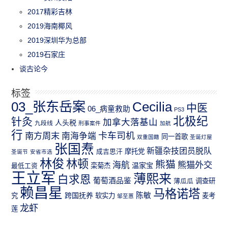
2017精彩吉林
2019海南椰风
2019深圳华为总部
2019石家庄
谈古论今
标签
03_张东岳案
Cecilia
中医
06_病童救助
PS3
北极纪
针灸
加拿大落基山
人头税
九段线
刑事案件
加航
行
南方周末
卡车司机
南海争端
同一首歌
双重国籍
圣诞灯屋
张国焘
新疆杂技团员脱队
成吉思汗
摩托党
圣诞节
安省市选
林俊
林顿
熊猫
熊猫外交
海航
温家宝
最低工资
栾菊杰
王立军
薄熙来
白求恩
葡萄酒品鉴
薄瓜瓜
调查研
赖昌星
马格诺塔
跨国抚养
陈敏
究
软实力
麦考
邹至蕙
龙虾
莲