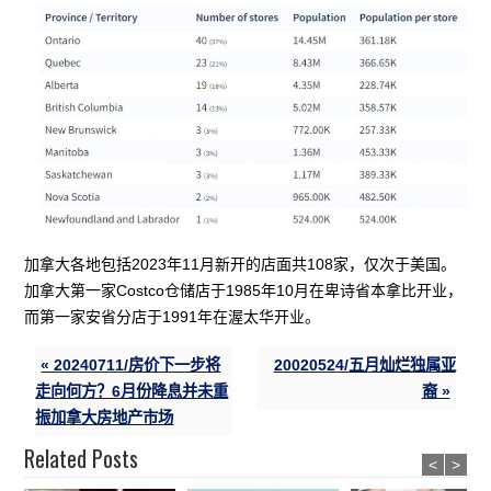
加拿大各地包括2023年11月新开的店面共108家，仅次于美国。
加拿大第一家Costco仓储店于1985年10月在卑诗省本拿比开业，
而第一家安省分店于1991年在渥太华开业。
« 20240711/房价下一步将
20020524/五月灿烂独属亚
走向何方？6月份降息并未重
裔 »
振加拿大房地产市场
Related Posts
<
>