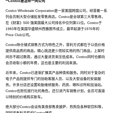
**Costco是怎样一间公司
Costco Wholesale Corporation是一家美国跨国公司，经营着一系
列会员制大型仓储批发零售商店。Costco是全球第三大零售商，
在《财富》500 强美国最大公司排名中位列第11位。Costco于
1983年在美国华盛顿州西雅图市成立，最早起源于1976年的
Price Club公司。
Costco除仓储式销售方式为特色之外，营利方式都在于以低价格
提供高品质的商品，精心挑选更少而较实用的热门商品，上架时
间亦不超过数周，通过大量进货来压低成本。Costco同时也都向
会员收取小额的年费，这也是主要的利润来源。
近年来，Costco已逐渐扩展其产品种类和服务。同时对于复杂的
电子产品则提供专门的协助客服人员、以及大型设备的安装服
务。许多分店还设置轮胎维修服务、药房、眼科诊所和加油站。
Costco也担任旅行社的角色，还引进汽车销售计划，会员可直接
以特别的价格购买新车。
绝大部分Costco会设有美食部售卖披萨、热狗及各种软饮料等，
同时还有标志性的Costco烤鸡.