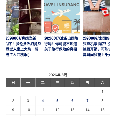
20260807/真想当新
20260807/准备出国旅
20260807/出国旅游
“狼”！多伦多郊狼竟然
行吗？你可能不知道
只算机票酒店！这7
登堂入室上大炕，想
关于旅行保险的真相
隐藏开销，可能让预
与主人共枕眠:)
算瞬间多花上千元
2026年 8月
日
一
二
三
四
五
六
1
2
3
4
5
6
7
8
9
10
11
12
13
14
15