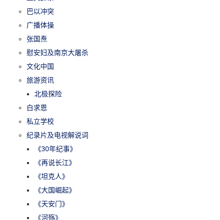
巴以冲突
广播体操
张国焘
慰安妇及南京大屠杀
文化中国
旅游资讯
北极探险
白求恩
私立学校
纪录片及电视解说词
《30年纪事》
《再说长江》
《坦克人》
《大国崛起》
《天安门》
《河殇》