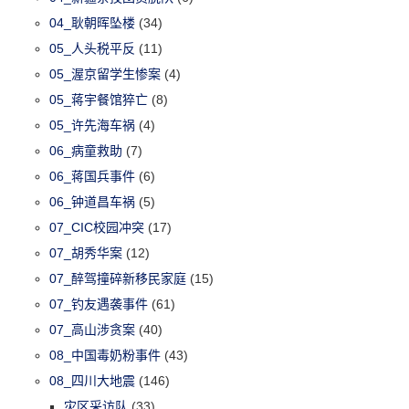
04_耿朝晖坠楼
(34)
05_人头税平反
(11)
05_渥京留学生惨案
(4)
05_蒋宇餐馆猝亡
(8)
05_许先海车祸
(4)
06_病童救助
(7)
06_蒋国兵事件
(6)
06_钟道昌车祸
(5)
07_CIC校园冲突
(17)
07_胡秀华案
(12)
07_醉驾撞碎新移民家庭
(15)
07_钓友遇袭事件
(61)
07_高山涉贪案
(40)
08_中国毒奶粉事件
(43)
08_四川大地震
(146)
灾区采访队
(33)