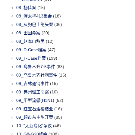
08_杨佳案
(15)
08_渥太华413集会
(18)
08_灰狗巴士割头案
(36)
08_田园命案
(20)
08_赵本山移民
(12)
09_D-Case档案
(47)
09_T-Case档案
(199)
09_乌鲁木齐7·5事件
(63)
09_乌鲁木齐针刺事件
(15)
09_吉林通钢事件
(15)
09_弗州理工命案
(10)
09_甲型流感(H1N1)
(52)
09_红宝石酒楼结业
(16)
09_超市东主陈旺案
(85)
10_“太亚裔化”争议
(46)
10_G8-G20峰会
(108)