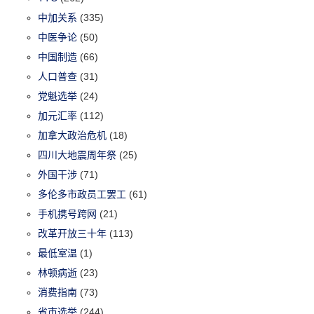
中加关系
(335)
中医争论
(50)
中国制造
(66)
人口普查
(31)
党魁选举
(24)
加元汇率
(112)
加拿大政治危机
(18)
四川大地震周年祭
(25)
外国干涉
(71)
多伦多市政员工罢工
(61)
手机携号跨网
(21)
改革开放三十年
(113)
最低室温
(1)
林顿病逝
(23)
消费指南
(73)
省市选举
(244)