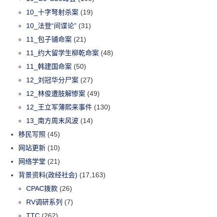
10_十字弩射杀案
(19)
10_法登“间谍论”
(31)
11_包子铺命案
(21)
11_约大留学生柳乾命案
(48)
11_韩建国命案
(50)
12_刘冠华分尸案
(27)
12_林俊遭肢解惨案
(49)
12_王立军薄熙来事件
(130)
13_南方周末风波
(14)
移民写照
(45)
网站更新
(10)
网络学堂
(21)
背景资料(政经社会)
(17,163)
CPAC拨款
(26)
RV调研系列
(7)
TTC
(262)