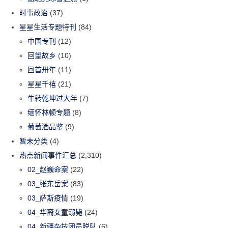
时事政治
(37)
星星生活专题特刊
(84)
中国专刊
(12)
回望故乡
(10)
回首卅年
(11)
星星千禧
(21)
牛转乾坤过大年
(7)
缅怀林顿专题
(8)
葡萄酒品鉴
(9)
暂未分类
(4)
热点新闻事件汇总
(2,310)
02_赵巍命案
(22)
03_张东岳案
(83)
03_萨斯疫情
(19)
04_华裔女童溺毙
(24)
04_新疆杂技团员脱队
(6)