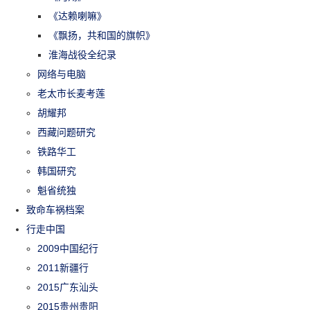
《达赖喇嘛》
《飘扬，共和国的旗帜》
淮海战役全纪录
网络与电脑
老太市长麦考莲
胡耀邦
西藏问题研究
铁路华工
韩国研究
魁省统独
致命车祸档案
行走中国
2009中国纪行
2011新疆行
2015广东汕头
2015贵州贵阳