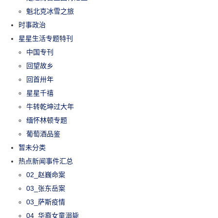
魁北克冰雪之旅
时事政治
星星生活专题特刊
中国专刊
回望故乡
回首卅年
星星千禧
牛转乾坤过大年
缅怀林顿专题
葡萄酒品鉴
暂未分类
热点新闻事件汇总
02_赵巍命案
03_张东岳案
03_萨斯疫情
04_华裔女童溺毙