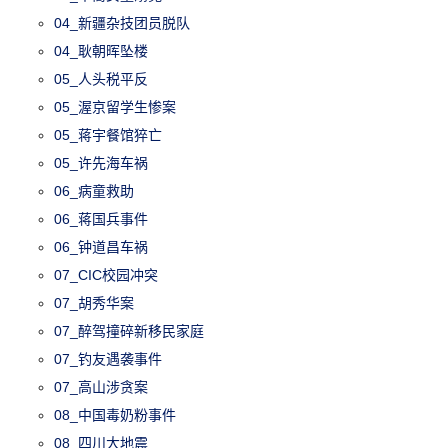
04_新疆杂技团员脱队
04_耿朝晖坠楼
05_人头税平反
05_渥京留学生惨案
05_蒋宇餐馆猝亡
05_许先海车祸
06_病童救助
06_蒋国兵事件
06_钟道昌车祸
07_CIC校园冲突
07_胡秀华案
07_醉驾撞碎新移民家庭
07_钓友遇袭事件
07_高山涉贪案
08_中国毒奶粉事件
08_四川大地震