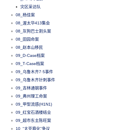
灾区采访队
08_杨佳案
08_渥太华413集会
08_灰狗巴士割头案
08_田园命案
08_赵本山移民
09_D-Case档案
09_T-Case档案
09_乌鲁木齐7·5事件
09_乌鲁木齐针刺事件
09_吉林通钢事件
09_弗州理工命案
09_甲型流感(H1N1)
09_红宝石酒楼结业
09_超市东主陈旺案
10_“太亚裔化”争议