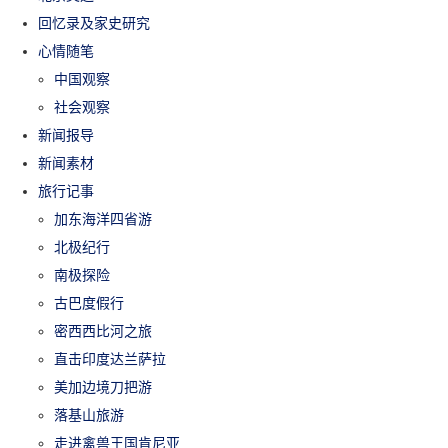
回忆录及家史研究
心情随笔
中国观察
社会观察
新闻报导
新闻素材
旅行记事
加东海洋四省游
北极纪行
南极探险
古巴度假行
密西西比河之旅
直击印度达兰萨拉
美加边境刀把游
落基山旅游
走进禽兽王国肯尼亚