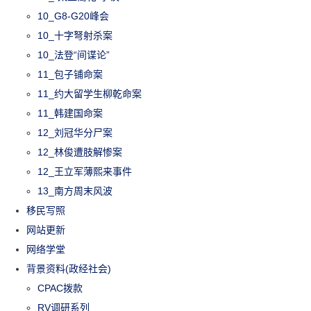
10_G8-G20峰会
10_十字弩射杀案
10_法登“间谍论”
11_包子铺命案
11_约大留学生柳乾命案
11_韩建国命案
12_刘冠华分尸案
12_林俊遭肢解惨案
12_王立军薄熙来事件
13_南方周末风波
移民写照
网站更新
网络学堂
背景资料(政经社会)
CPAC拨款
RV调研系列