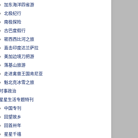
加东海洋四省游
北极纪行
南极探险
古巴度假行
密西西比河之旅
直击印度达兰萨拉
美加边境刀把游
落基山旅游
走进禽兽王国肯尼亚
魁北克冰雪之旅
时事政治
星星生活专题特刊
中国专刊
回望故乡
回首卅年
星星千禧