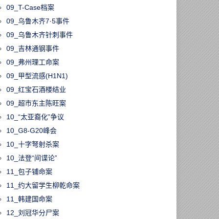
09_T-Case档案
09_乌鲁木齐7·5事件
09_乌鲁木齐针刺事件
09_吉林通钢事件
09_弗州理工命案
09_甲型流感(H1N1)
09_红宝石酒楼结业
09_超市东主陈旺案
10_“太亚裔化”争议
10_G8-G20峰会
10_十字弩射杀案
10_法登“间谍论”
11_包子铺命案
11_约大留学生柳乾命案
11_韩建国命案
12_刘冠华分尸案