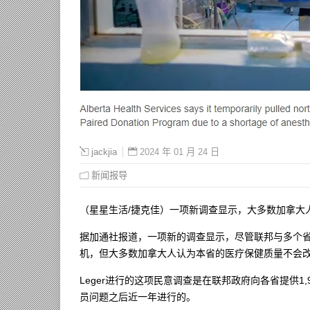
2024 年 01 月 24 日
jackjia
新闻报导
（星星生活/捷克佳）一项新调查显示，大多数加拿大
据加通社报道，一项新的调查显示，尽管联邦与多个
机，但大多数加拿大人认为本省的医疗保健质量不会
Leger进行的这项民意调查是在联邦政府向各省提供
员问题之后近一年进行的。