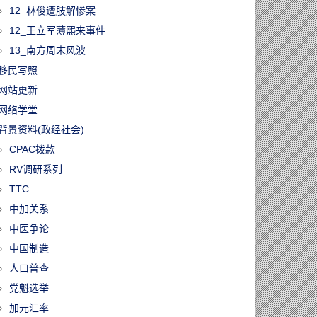
12_林俊遭肢解惨案
12_王立军薄熙来事件
13_南方周末风波
移民写照
网站更新
网络学堂
背景资料(政经社会)
CPAC拨款
RV调研系列
TTC
中加关系
中医争论
中国制造
人口普查
党魁选举
加元汇率