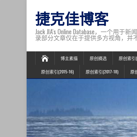
捷克佳博客
Jack JIA's Online Data
录部分文章仅在于提供多方视角，并不代表博主观
博主素描
原创摘选
原创索引(20
原创索引(2015-16)
原创索引(2017-18)
原创