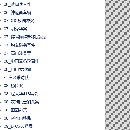
06_蒋国兵事件
06_钟道昌车祸
07_CIC校园冲突
07_胡秀华案
07_醉驾撞碎新移民家庭
07_钓友遇袭事件
07_高山涉贪案
08_中国毒奶粉事件
08_四川大地震
灾区采访队
08_杨佳案
08_渥太华413集会
08_灰狗巴士割头案
08_田园命案
08_赵本山移民
09_D-Case档案