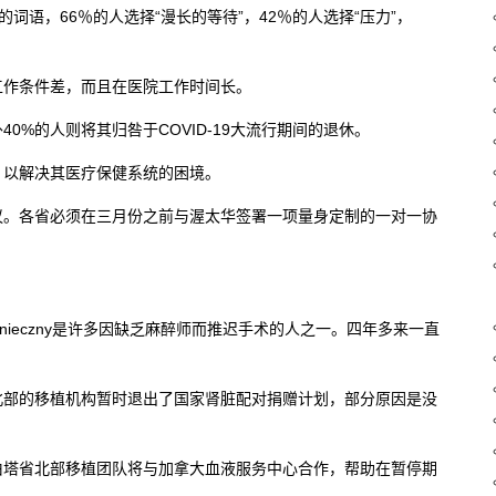
的词语，66％的人选择“漫长的等待”，42％的人选择“压力”，
工作条件差，而且在医院工作时间长。
0%的人则将其归咎于COVID-19大流行期间的退休。
，以解决其医疗保健系统的困境。
议。各省必须在三月份之前与渥太华签署一项量身定制的一对一协
Konieczny是许多因缺乏麻醉师而推迟手术的人之一。四年多来一直
北部的移植机构暂时退出了国家肾脏配对捐赠计划，部分原因是没
伯塔省北部移植团队将与加拿大血液服务中心合作，帮助在暂停期