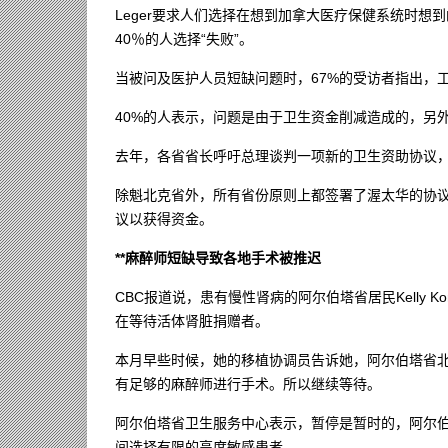
Leger要求人们选择在想到加拿大医疗保健系统时想到
40％的人选择“失败”。
当被问及医护人员短缺问题时，67%的受访者指出，
40%的人表示，问题是由于卫生资金削减造成的，另外4
去年，各省省长呼吁总理谈判一项新的卫生资助协议
除魁北克省外，所有省份原则上都签署了渥太华的协
议以获得资金。
**麻醉师短缺导致各地手术被推迟
CBC报道说，患有慢性肾病的阿尔伯塔省居民Kelly 
在等待活体肾脏捐赠者。
本月早些时候，她的移植协调员告诉她，阿尔伯塔省
有足够的麻醉师进行手术。所以继续等待。
阿尔伯塔省卫生服务中心表示，暂停是暂时的，阿尔
间选择有限的高度敏感患者。