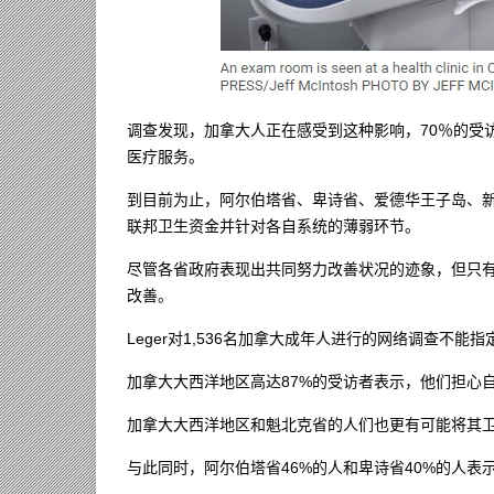
调查发现，加拿大人正在感受到这种影响，70％的受
医疗服务。
到目前为止，阿尔伯塔省、卑诗省、爱德华王子岛、
联邦卫生资金并针对各自系统的薄弱环节。
尽管各省政府表现出共同努力改善状况的迹象，但只有
改善。
Leger对1,536名加拿大成年人进行的网络调查不
加拿大大西洋地区高达87%的受访者表示，他们担心
加拿大大西洋地区和魁北克省的人们也更有可能将其卫
与此同时，阿尔伯塔省46%的人和卑诗省40%的人表