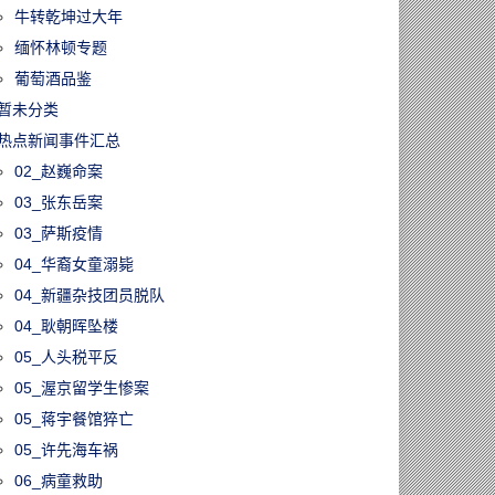
牛转乾坤过大年
缅怀林顿专题
葡萄酒品鉴
暂未分类
热点新闻事件汇总
02_赵巍命案
03_张东岳案
03_萨斯疫情
04_华裔女童溺毙
04_新疆杂技团员脱队
04_耿朝晖坠楼
05_人头税平反
05_渥京留学生惨案
05_蒋宇餐馆猝亡
05_许先海车祸
06_病童救助