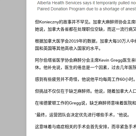
但Konieczny的故事并不罕见。加拿大麻醉师协会主席L
她说，加拿大各省都在处理职位空缺，而这一流行病
根据加拿大医学会2019年的数据，加拿大每10万人
国和英国等其他高收入国家的水平。
阿尔伯塔省医学协会麻醉分会主席Kevin Gregg医
休。他补充说，医生的倦怠是一个因素，过去几年医
感到有些疲劳并不奇怪，他说他平均每周工作60小时
但挑战不仅仅在于缺乏麻醉师。他说，随着加拿大人
在埃德蒙顿工作的Gregg说，缺乏麻醉师意味着医院
“最终，运营团队会决定优先进行哪些手术，”他说。
这意味着与癌症相关的手术会首先安排，而非紧急手