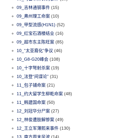
09_吉林通钢事件
(15)
09_弗州理工命案
(10)
09_甲型流感(H1N1)
(52)
09_红宝石酒楼结业
(16)
09_超市东主陈旺案
(85)
10_“太亚裔化”争议
(46)
10_G8-G20峰会
(108)
10_十字弩射杀案
(19)
10_法登“间谍论”
(31)
11_包子铺命案
(21)
11_约大留学生柳乾命案
(48)
11_韩建国命案
(50)
12_刘冠华分尸案
(27)
12_林俊遭肢解惨案
(49)
12_王立军薄熙来事件
(130)
13_南方周末风波
(14)