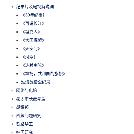
纪录片及电视解说词
《30年纪事》
《再说长江》
《坦克人》
《大国崛起》
《天安门》
《河殇》
《达赖喇嘛》
《飘扬，共和国的旗帜》
淮海战役全纪录
网络与电脑
老太市长麦考莲
胡耀邦
西藏问题研究
铁路华工
韩国研究