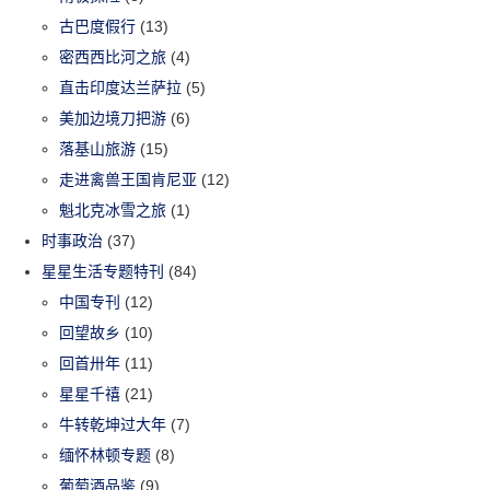
古巴度假行
(13)
密西西比河之旅
(4)
直击印度达兰萨拉
(5)
美加边境刀把游
(6)
落基山旅游
(15)
走进禽兽王国肯尼亚
(12)
魁北克冰雪之旅
(1)
时事政治
(37)
星星生活专题特刊
(84)
中国专刊
(12)
回望故乡
(10)
回首卅年
(11)
星星千禧
(21)
牛转乾坤过大年
(7)
缅怀林顿专题
(8)
葡萄酒品鉴
(9)