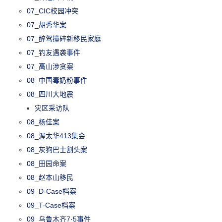
07_CIC校园冲突
07_胡秀华案
07_醉驾撞碎新移民家庭
07_钓友遇袭事件
07_高山涉贪案
08_中国毒奶粉事件
08_四川大地震
灾区采访队
08_杨佳案
08_渥太华413集会
08_灰狗巴士割头案
08_田园命案
08_赵本山移民
09_D-Case档案
09_T-Case档案
09_乌鲁木齐7·5事件