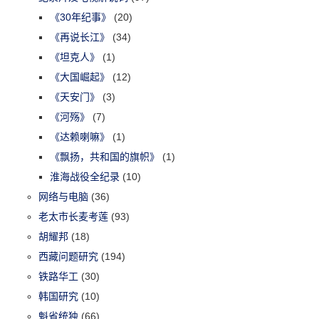
《30年纪事》
(20)
《再说长江》
(34)
《坦克人》
(1)
《大国崛起》
(12)
《天安门》
(3)
《河殇》
(7)
《达赖喇嘛》
(1)
《飘扬，共和国的旗帜》
(1)
淮海战役全纪录
(10)
网络与电脑
(36)
老太市长麦考莲
(93)
胡耀邦
(18)
西藏问题研究
(194)
铁路华工
(30)
韩国研究
(10)
魁省统独
(66)