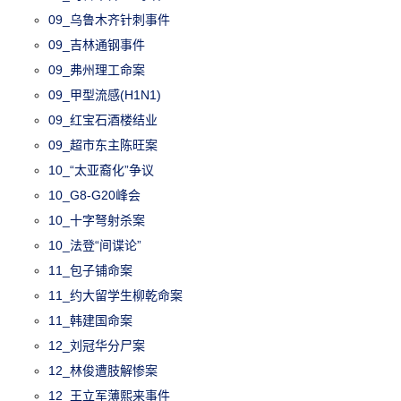
09_乌鲁木齐针刺事件
09_吉林通钢事件
09_弗州理工命案
09_甲型流感(H1N1)
09_红宝石酒楼结业
09_超市东主陈旺案
10_“太亚裔化”争议
10_G8-G20峰会
10_十字弩射杀案
10_法登“间谍论”
11_包子铺命案
11_约大留学生柳乾命案
11_韩建国命案
12_刘冠华分尸案
12_林俊遭肢解惨案
12_王立军薄熙来事件