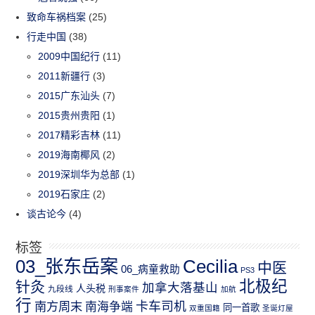
致命车祸档案
(25)
行走中国
(38)
2009中国纪行
(11)
2011新疆行
(3)
2015广东汕头
(7)
2015贵州贵阳
(1)
2017精彩吉林
(11)
2019海南椰风
(2)
2019深圳华为总部
(1)
2019石家庄
(2)
谈古论今
(4)
标签
03_张东岳案
Cecilia
中医
06_病童救助
PS3
北极纪
针灸
加拿大落基山
人头税
九段线
刑事案件
加航
行
南方周末
卡车司机
南海争端
同一首歌
双重国籍
圣诞灯屋