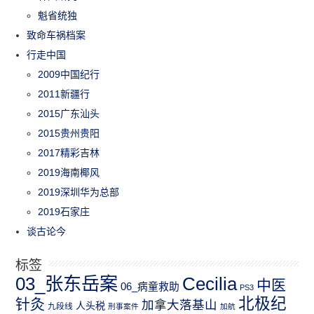
魁省统独
致命车祸档案
行走中国
2009中国纪行
2011新疆行
2015广东汕头
2015贵州贵阳
2017精彩吉林
2019海南椰风
2019深圳华为总部
2019石家庄
谈古论今
标签
03_张东岳案
Cecilia
中医
06_病童救助
PS3
北极纪
针灸
加拿大落基山
人头税
九段线
刑事案件
加航