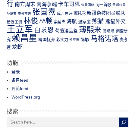
行
南方周末
卡车司机
南海争端
同一首歌
双重国籍
圣诞灯屋
张国焘
新疆杂技团员脱队
成吉思汗
摩托党
圣诞节
安省市选
林俊
林顿
熊猫
熊猫外交
海航
温家宝
最低工资
栾菊杰
王立军
薄熙来
白求恩
葡萄酒品鉴
薄瓜瓜
调查研
赖昌星
马格诺塔
跨国抚养
陈敏
究
软实力
麦考
邹至蕙
龙虾
莲
功能
登录
条目feed
评论feed
WordPress.org
搜索