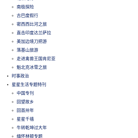
南极探险
古巴度假行
密西西比河之旅
直击印度达兰萨拉
美加边境刀把游
落基山旅游
走进禽兽王国肯尼亚
魁北克冰雪之旅
时事政治
星星生活专题特刊
中国专刊
回望故乡
回首卅年
星星千禧
牛转乾坤过大年
缅怀林顿专题