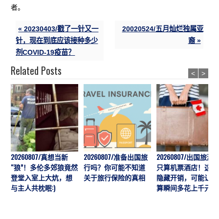
者。
« 20230403/戳了一针又一
20020524/五月灿烂独属亚
针，现在到底应该接种多少
裔 »
剂COVID-19疫苗？
Related Posts
<
>
20260807/真想当新
20260807/准备出国旅
20260807/出国旅游
“狼”！多伦多郊狼竟然
行吗？你可能不知道
只算机票酒店！这7
登堂入室上大炕，想
关于旅行保险的真相
隐藏开销，可能让预
与主人共枕眠:)
算瞬间多花上千元