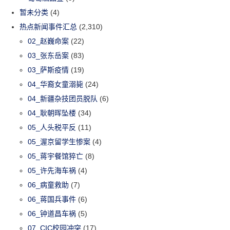
暂未分类
(4)
热点新闻事件汇总
(2,310)
02_赵巍命案
(22)
03_张东岳案
(83)
03_萨斯疫情
(19)
04_华裔女童溺毙
(24)
04_新疆杂技团员脱队
(6)
04_耿朝晖坠楼
(34)
05_人头税平反
(11)
05_渥京留学生惨案
(4)
05_蒋宇餐馆猝亡
(8)
05_许先海车祸
(4)
06_病童救助
(7)
06_蒋国兵事件
(6)
06_钟道昌车祸
(5)
07_CIC校园冲突
(17)