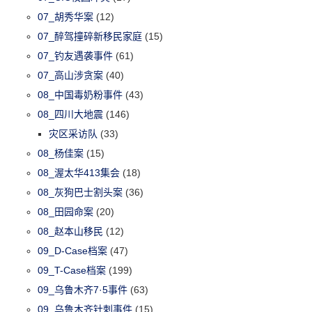
07_胡秀华案
(12)
07_醉驾撞碎新移民家庭
(15)
07_钓友遇袭事件
(61)
07_高山涉贪案
(40)
08_中国毒奶粉事件
(43)
08_四川大地震
(146)
灾区采访队
(33)
08_杨佳案
(15)
08_渥太华413集会
(18)
08_灰狗巴士割头案
(36)
08_田园命案
(20)
08_赵本山移民
(12)
09_D-Case档案
(47)
09_T-Case档案
(199)
09_乌鲁木齐7·5事件
(63)
09_乌鲁木齐针刺事件
(15)