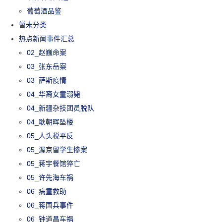
葡萄酒品鉴
暂未分类
热点新闻事件汇总
02_赵巍命案
03_张东岳案
03_萨斯疫情
04_华裔女童溺毙
04_新疆杂技团员脱队
04_耿朝晖坠楼
05_人头税平反
05_渥京留学生惨案
05_蒋宇餐馆猝亡
05_许先海车祸
06_病童救助
06_蒋国兵事件
06_钟道昌车祸