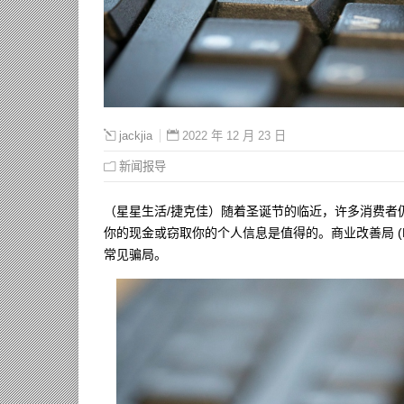
2022 年 12 月 23 日
jackjia
新闻报导
（星星生活/捷克佳）随着圣诞节的临近，许多消费者
你的现金或窃取你的个人信息是值得的。商业改善局 (BBB，B
常见骗局。