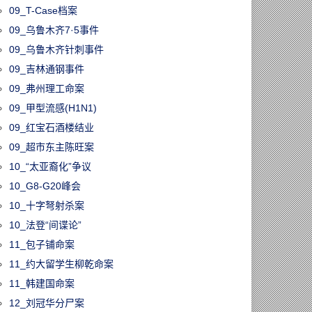
09_T-Case档案
09_乌鲁木齐7·5事件
09_乌鲁木齐针刺事件
09_吉林通钢事件
09_弗州理工命案
09_甲型流感(H1N1)
09_红宝石酒楼结业
09_超市东主陈旺案
10_“太亚裔化”争议
10_G8-G20峰会
10_十字弩射杀案
10_法登“间谍论”
11_包子铺命案
11_约大留学生柳乾命案
11_韩建国命案
12_刘冠华分尸案