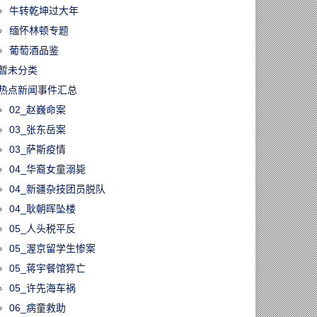
牛转乾坤过大年
缅怀林顿专题
葡萄酒品鉴
暂未分类
热点新闻事件汇总
02_赵巍命案
03_张东岳案
03_萨斯疫情
04_华裔女童溺毙
04_新疆杂技团员脱队
04_耿朝晖坠楼
05_人头税平反
05_渥京留学生惨案
05_蒋宇餐馆猝亡
05_许先海车祸
06_病童救助