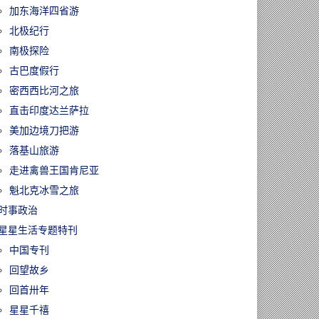
加东海洋四省游
北极纪行
南极探险
古巴度假行
密西西比河之旅
直击印度达兰萨拉
美加边境刀把游
落基山旅游
走进禽兽王国肯尼亚
魁北克冰雪之旅
时事政治
星星生活专题特刊
中国专刊
回望故乡
回首卅年
星星千禧