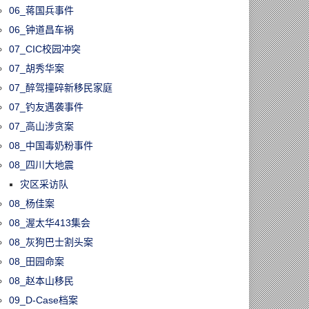
06_蒋国兵事件
06_钟道昌车祸
07_CIC校园冲突
07_胡秀华案
07_醉驾撞碎新移民家庭
07_钓友遇袭事件
07_高山涉贪案
08_中国毒奶粉事件
08_四川大地震
灾区采访队
08_杨佳案
08_渥太华413集会
08_灰狗巴士割头案
08_田园命案
08_赵本山移民
09_D-Case档案