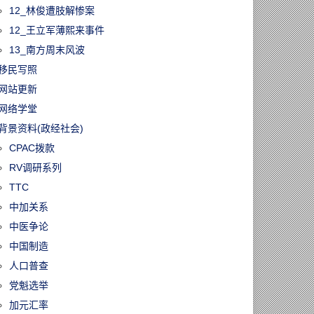
12_林俊遭肢解惨案
12_王立军薄熙来事件
13_南方周末风波
移民写照
网站更新
网络学堂
背景资料(政经社会)
CPAC拨款
RV调研系列
TTC
中加关系
中医争论
中国制造
人口普查
党魁选举
加元汇率