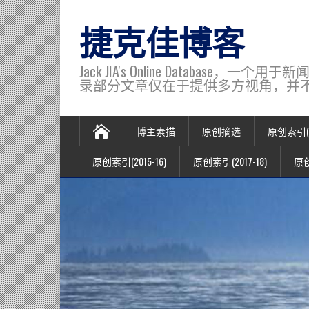
捷克佳博客
Jack JIA's Online Data
录部分文章仅在于提供多方视角，并不代表博主观
博主素描
原创摘选
原创索引(20
原创索引(2015-16)
原创索引(2017-18)
原创