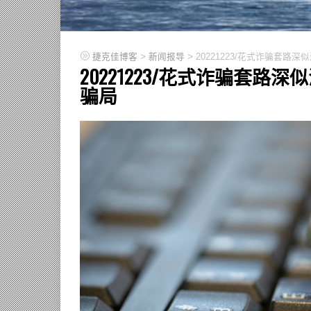
>
>
捷克佳博客
新闻报导
20221223/花式诈骗套路
20221223/花式诈骗套路
骗局