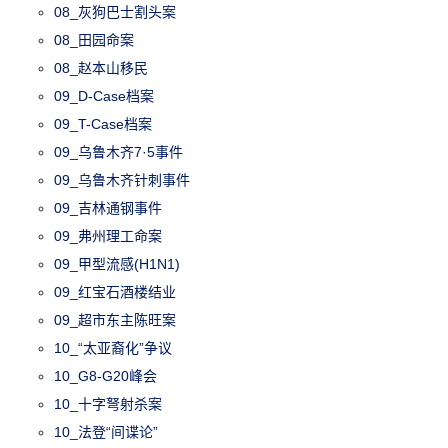
08_灰狗巴士割头案
08_田园命案
08_赵本山移民
09_D-Case档案
09_T-Case档案
09_乌鲁木齐7·5事件
09_乌鲁木齐针刺事件
09_吉林通钢事件
09_弗州理工命案
09_甲型流感(H1N1)
09_红宝石酒楼结业
09_超市东主陈旺案
10_“太亚裔化”争议
10_G8-G20峰会
10_十字弩射杀案
10_法登“间谍论”