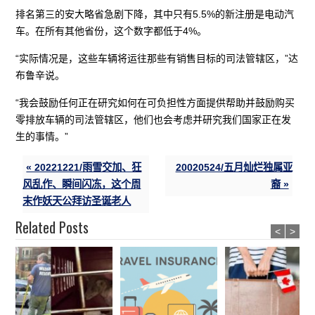
排名第三的安大略省急剧下降，其中只有5.5%的新注册是电动汽
车。在所有其他省份，这个数字都低于4%。
“实际情况是，这些车辆将运往那些有销售目标的司法管辖区，”达
布鲁辛说。
“我会鼓励任何正在研究如何在可负担性方面提供帮助并鼓励购买
零排放车辆的司法管辖区，他们也会考虑并研究我们国家正在发
生的事情。”
« 20221221/雨雪交加、狂
20020524/五月灿烂独属亚
风乱作、瞬间闪冻，这个周
裔 »
末作妖天公拜访圣诞老人
Related Posts
<
>