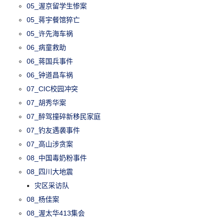
05_渥京留学生惨案
05_蒋宇餐馆猝亡
05_许先海车祸
06_病童救助
06_蒋国兵事件
06_钟道昌车祸
07_CIC校园冲突
07_胡秀华案
07_醉驾撞碎新移民家庭
07_钓友遇袭事件
07_高山涉贪案
08_中国毒奶粉事件
08_四川大地震
灾区采访队
08_杨佳案
08_渥太华413集会