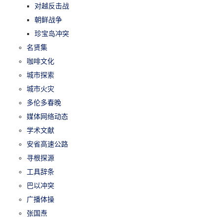
对越反击战
朝鲜战争
珍宝岛冲突
名贤集
咖啡文化
城市探索
城市火灾
多伦多春晚
媒体网络动态
学术文献
安省高速公路
寻根探源
工具辞条
巴以冲突
广播体操
张国焘