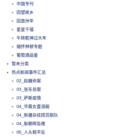
中国专刊
回望故乡
回首卅年
星星千禧
牛转乾坤过大年
缅怀林顿专题
葡萄酒品鉴
暂未分类
热点新闻事件汇总
02_赵巍命案
03_张东岳案
03_萨斯疫情
04_华裔女童溺毙
04_新疆杂技团员脱队
04_耿朝晖坠楼
05_人头税平反