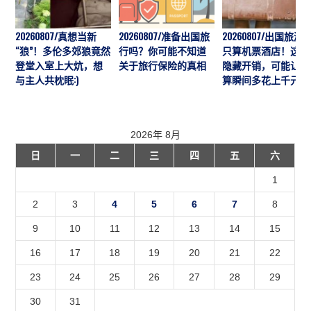
20260807/真想当新
20260807/准备出国旅
20260807/出国旅游
“狼”！多伦多郊狼竟然
行吗？你可能不知道
只算机票酒店！这7
登堂入室上大炕，想
关于旅行保险的真相
隐藏开销，可能让预
与主人共枕眠:)
算瞬间多花上千元
2026年 8月
日
一
二
三
四
五
六
1
2
3
4
5
6
7
8
9
10
11
12
13
14
15
16
17
18
19
20
21
22
23
24
25
26
27
28
29
30
31