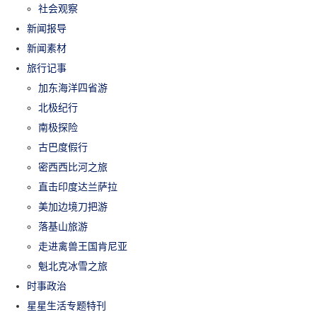
社会观察
新闻报导
新闻素材
旅行记事
加东海洋四省游
北极纪行
南极探险
古巴度假行
密西西比河之旅
直击印度达兰萨拉
美加边境刀把游
落基山旅游
走进禽兽王国肯尼亚
魁北克冰雪之旅
时事政治
星星生活专题特刊