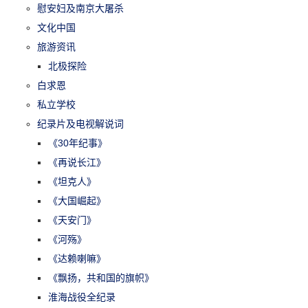
慰安妇及南京大屠杀
文化中国
旅游资讯
北极探险
白求恩
私立学校
纪录片及电视解说词
《30年纪事》
《再说长江》
《坦克人》
《大国崛起》
《天安门》
《河殇》
《达赖喇嘛》
《飘扬，共和国的旗帜》
淮海战役全纪录