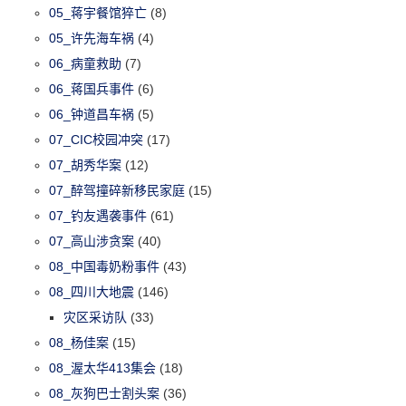
05_蒋宇餐馆猝亡
(8)
05_许先海车祸
(4)
06_病童救助
(7)
06_蒋国兵事件
(6)
06_钟道昌车祸
(5)
07_CIC校园冲突
(17)
07_胡秀华案
(12)
07_醉驾撞碎新移民家庭
(15)
07_钓友遇袭事件
(61)
07_高山涉贪案
(40)
08_中国毒奶粉事件
(43)
08_四川大地震
(146)
灾区采访队
(33)
08_杨佳案
(15)
08_渥太华413集会
(18)
08_灰狗巴士割头案
(36)