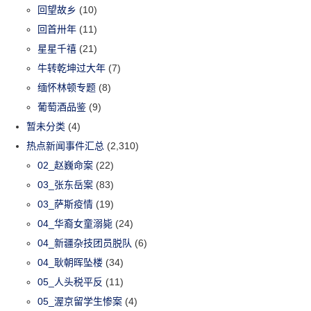
回望故乡
(10)
回首卅年
(11)
星星千禧
(21)
牛转乾坤过大年
(7)
缅怀林顿专题
(8)
葡萄酒品鉴
(9)
暂未分类
(4)
热点新闻事件汇总
(2,310)
02_赵巍命案
(22)
03_张东岳案
(83)
03_萨斯疫情
(19)
04_华裔女童溺毙
(24)
04_新疆杂技团员脱队
(6)
04_耿朝晖坠楼
(34)
05_人头税平反
(11)
05_渥京留学生惨案
(4)