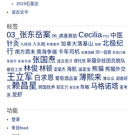
2019石家庄
谈古论今
标签
03_张东岳案
Cecilia
中医
06_病童救助
PS3
北极纪
针灸
加拿大落基山
人头税
九段线
刑事案件
加航
行
南方周末
卡车司机
南海争端
同一首歌
双重国籍
圣诞灯屋
张国焘
新疆杂技团员脱队
成吉思汗
摩托党
圣诞节
安省市选
林俊
林顿
熊猫
熊猫外交
海航
温家宝
最低工资
栾菊杰
王立军
薄熙来
白求恩
葡萄酒品鉴
薄瓜瓜
调查研
赖昌星
马格诺塔
跨国抚养
陈敏
究
软实力
麦考
邹至蕙
龙虾
莲
功能
登录
条目feed