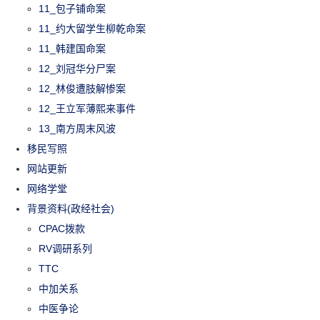
11_包子铺命案
11_约大留学生柳乾命案
11_韩建国命案
12_刘冠华分尸案
12_林俊遭肢解惨案
12_王立军薄熙来事件
13_南方周末风波
移民写照
网站更新
网络学堂
背景资料(政经社会)
CPAC拨款
RV调研系列
TTC
中加关系
中医争论