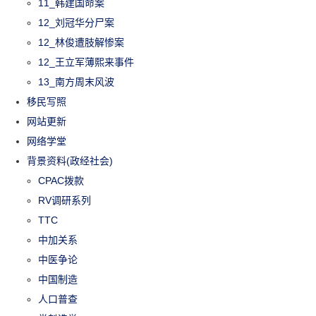
11_韩建国命案
12_刘冠华分尸案
12_林俊遭肢解惨案
12_王立军薄熙来事件
13_南方周末风波
移民写照
网站更新
网络学堂
背景资料(政经社会)
CPAC拨款
RV调研系列
TTC
中加关系
中医争论
中国制造
人口普查