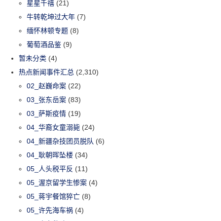
星星千禧
(21)
牛转乾坤过大年
(7)
缅怀林顿专题
(8)
葡萄酒品鉴
(9)
暂未分类
(4)
热点新闻事件汇总
(2,310)
02_赵巍命案
(22)
03_张东岳案
(83)
03_萨斯疫情
(19)
04_华裔女童溺毙
(24)
04_新疆杂技团员脱队
(6)
04_耿朝晖坠楼
(34)
05_人头税平反
(11)
05_渥京留学生惨案
(4)
05_蒋宇餐馆猝亡
(8)
05_许先海车祸
(4)