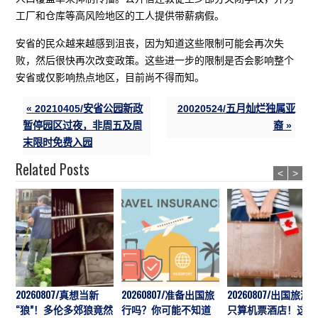
工厂和仓库等高风险地区的工人提供带薪病假。
安省的民众越来越感到沮丧，因为知道这些限制可能会再次失
败，然后很快再次改变政策。这些进一步的限制是否会影响整个
安省或仅影响热点地区，目前尚不得而知。
« 20210405/安省公园新政
20020524/五月灿烂独属亚
暂停园区过夜，非周五及周
裔 »
末限时免费入园
Related Posts
<
>
20260807/真想当新
20260807/准备出国旅
20260807/出国旅游
“狼”！多伦多郊狼竟然
行吗？你可能不知道
只算机票酒店！这7