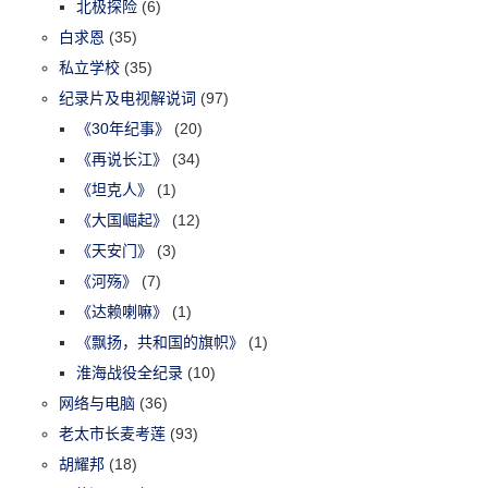
北极探险
(6)
白求恩
(35)
私立学校
(35)
纪录片及电视解说词
(97)
《30年纪事》
(20)
《再说长江》
(34)
《坦克人》
(1)
《大国崛起》
(12)
《天安门》
(3)
《河殇》
(7)
《达赖喇嘛》
(1)
《飘扬，共和国的旗帜》
(1)
淮海战役全纪录
(10)
网络与电脑
(36)
老太市长麦考莲
(93)
胡耀邦
(18)