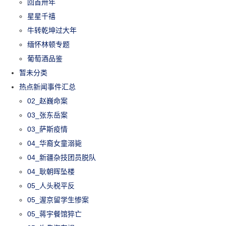
回首卅年
星星千禧
牛转乾坤过大年
缅怀林顿专题
葡萄酒品鉴
暂未分类
热点新闻事件汇总
02_赵巍命案
03_张东岳案
03_萨斯疫情
04_华裔女童溺毙
04_新疆杂技团员脱队
04_耿朝晖坠楼
05_人头税平反
05_渥京留学生惨案
05_蒋宇餐馆猝亡