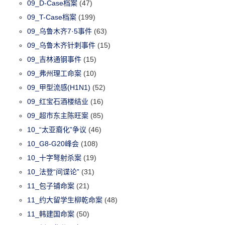
09_D-Case档案
(47)
09_T-Case档案
(199)
09_乌鲁木齐7·5事件
(63)
09_乌鲁木齐针刺事件
(15)
09_吉林通钢事件
(15)
09_弗州理工命案
(10)
09_甲型流感(H1N1)
(52)
09_红宝石酒楼结业
(16)
09_超市东主陈旺案
(85)
10_“太亚裔化”争议
(46)
10_G8-G20峰会
(108)
10_十字弩射杀案
(19)
10_法登“间谍论”
(31)
11_包子铺命案
(21)
11_约大留学生柳乾命案
(48)
11_韩建国命案
(50)