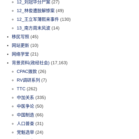
12_刘冠华分尸案
(27)
12_林俊遭肢解惨案
(49)
12_王立军薄熙来事件
(130)
13_南方周末风波
(14)
移民写照
(45)
网站更新
(10)
网络学堂
(21)
背景资料(政经社会)
(17,163)
CPAC拨款
(26)
RV调研系列
(7)
TTC
(262)
中加关系
(335)
中医争论
(50)
中国制造
(66)
人口普查
(31)
党魁选举
(24)