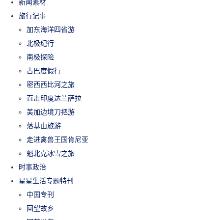
新闻素材
旅行记事
加东海洋四省游
北极纪行
南极探险
古巴度假行
密西西比河之旅
直击印度达兰萨拉
美加边境刀把游
落基山旅游
走进禽兽王国肯尼亚
魁北克冰雪之旅
时事政治
星星生活专题特刊
中国专刊
回望故乡