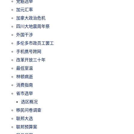
党魁选举
加元汇率
加拿大政治危机
四川大地震周年祭
外国干涉
多伦多市政员工罢工
手机携号跨网
改革开放三十年
最低室温
林顿病逝
消费指南
省市选举
选区概况
移民问卷调查
联邦大选
联邦预算案