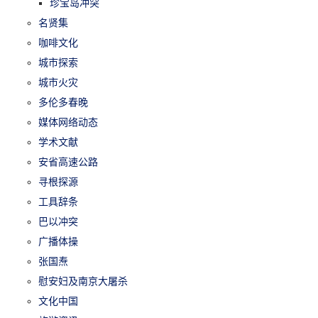
珍宝岛冲突
名贤集
咖啡文化
城市探索
城市火灾
多伦多春晚
媒体网络动态
学术文献
安省高速公路
寻根探源
工具辞条
巴以冲突
广播体操
张国焘
慰安妇及南京大屠杀
文化中国