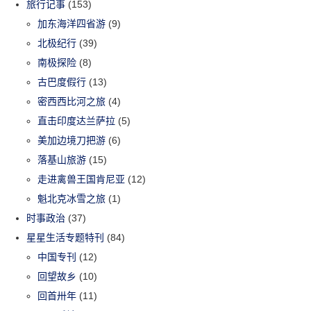
旅行记事
(153)
加东海洋四省游
(9)
北极纪行
(39)
南极探险
(8)
古巴度假行
(13)
密西西比河之旅
(4)
直击印度达兰萨拉
(5)
美加边境刀把游
(6)
落基山旅游
(15)
走进禽兽王国肯尼亚
(12)
魁北克冰雪之旅
(1)
时事政治
(37)
星星生活专题特刊
(84)
中国专刊
(12)
回望故乡
(10)
回首卅年
(11)