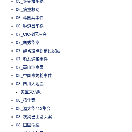
05_许先海车祸
06_病童救助
06_蒋国兵事件
06_钟道昌车祸
07_CIC校园冲突
07_胡秀华案
07_醉驾撞碎新移民家庭
07_钓友遇袭事件
07_高山涉贪案
08_中国毒奶粉事件
08_四川大地震
灾区采访队
08_杨佳案
08_渥太华413集会
08_灰狗巴士割头案
08_田园命案