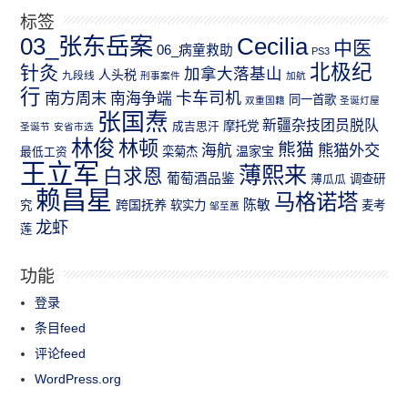
标签
03_张东岳案
Cecilia
中医
06_病童救助
PS3
北极纪
针灸
加拿大落基山
人头税
九段线
刑事案件
加航
行
南方周末
卡车司机
南海争端
同一首歌
双重国籍
圣诞灯屋
张国焘
新疆杂技团员脱队
成吉思汗
摩托党
圣诞节
安省市选
林俊
林顿
熊猫
熊猫外交
海航
温家宝
最低工资
栾菊杰
王立军
薄熙来
白求恩
葡萄酒品鉴
薄瓜瓜
调查研
赖昌星
马格诺塔
跨国抚养
陈敏
究
软实力
麦考
邹至蕙
龙虾
莲
功能
登录
条目feed
评论feed
WordPress.org