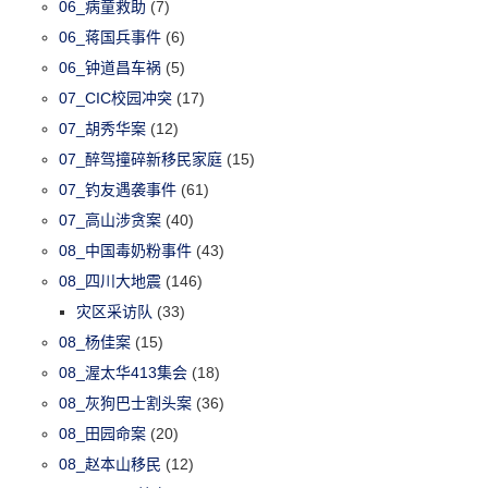
06_病童救助
(7)
06_蒋国兵事件
(6)
06_钟道昌车祸
(5)
07_CIC校园冲突
(17)
07_胡秀华案
(12)
07_醉驾撞碎新移民家庭
(15)
07_钓友遇袭事件
(61)
07_高山涉贪案
(40)
08_中国毒奶粉事件
(43)
08_四川大地震
(146)
灾区采访队
(33)
08_杨佳案
(15)
08_渥太华413集会
(18)
08_灰狗巴士割头案
(36)
08_田园命案
(20)
08_赵本山移民
(12)