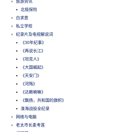
旅游资讯
北极探险
白求恩
私立学校
纪录片及电视解说词
《30年纪事》
《再说长江》
《坦克人》
《大国崛起》
《天安门》
《河殇》
《达赖喇嘛》
《飘扬，共和国的旗帜》
淮海战役全纪录
网络与电脑
老太市长麦考莲