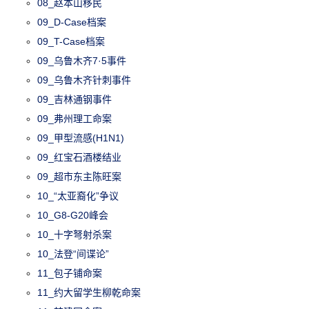
08_赵本山移民
09_D-Case档案
09_T-Case档案
09_乌鲁木齐7·5事件
09_乌鲁木齐针刺事件
09_吉林通钢事件
09_弗州理工命案
09_甲型流感(H1N1)
09_红宝石酒楼结业
09_超市东主陈旺案
10_“太亚裔化”争议
10_G8-G20峰会
10_十字弩射杀案
10_法登“间谍论”
11_包子铺命案
11_约大留学生柳乾命案