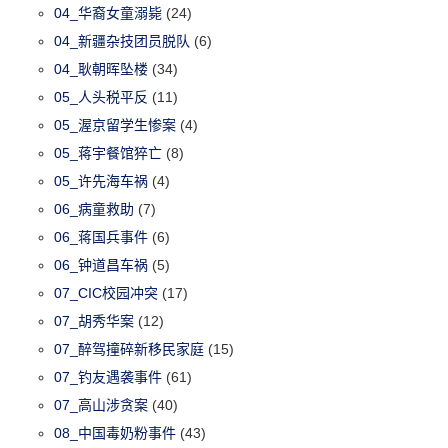
04_华裔女童溺毙
(24)
04_新疆杂技团员脱队
(6)
04_耿朝晖坠楼
(34)
05_人头税平反
(11)
05_渥京留学生惨案
(4)
05_蒋宇餐馆猝亡
(8)
05_许先海车祸
(4)
06_病童救助
(7)
06_蒋国兵事件
(6)
06_钟道昌车祸
(5)
07_CIC校园冲突
(17)
07_胡秀华案
(12)
07_醉驾撞碎新移民家庭
(15)
07_钓友遇袭事件
(61)
07_高山涉贪案
(40)
08_中国毒奶粉事件
(43)