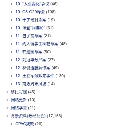
10_“太亚裔化”争议
(46)
10_G8-G20峰会
(108)
10_十字弩射杀案
(19)
10_法登“间谍论”
(31)
11_包子铺命案
(21)
11_约大留学生柳乾命案
(48)
11_韩建国命案
(50)
12_刘冠华分尸案
(27)
12_林俊遭肢解惨案
(49)
12_王立军薄熙来事件
(130)
13_南方周末风波
(14)
移民写照
(45)
网站更新
(10)
网络学堂
(21)
背景资料(政经社会)
(17,163)
CPAC拨款
(26)