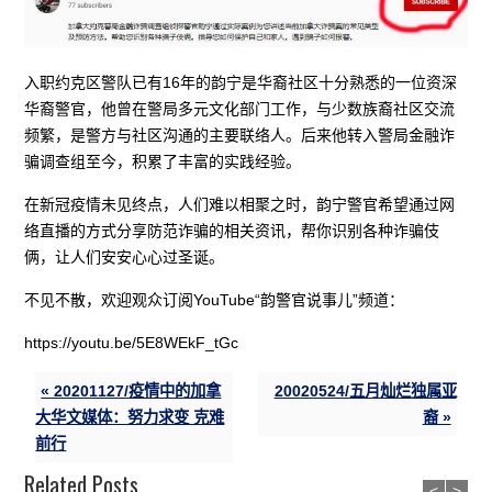
入职约克区警队已有16年的韵宁是华裔社区十分熟悉的一位资深
华裔警官，他曾在警局多元文化部门工作，与少数族裔社区交流
频繁，是警方与社区沟通的主要联络人。后来他转入警局金融诈
骗调查组至今，积累了丰富的实践经验。
在新冠疫情未见终点，人们难以相聚之时，韵宁警官希望通过网
络直播的方式分享防范诈骗的相关资讯，帮你识别各种诈骗伎
俩，让人们安安心心过圣诞。
不见不散，欢迎观众订阅YouTube“韵警官说事儿”频道：
https://youtu.be/5E8WEkF_tGc
« 20201127/疫情中的加拿
20020524/五月灿烂独属亚
大华文媒体：努力求变 克难
裔 »
前行
Related Posts
<
>