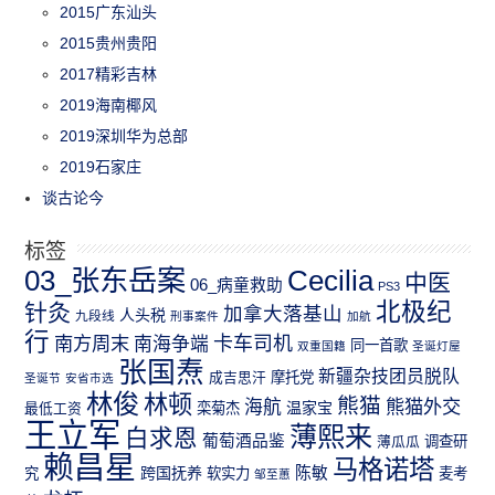
2015广东汕头
2015贵州贵阳
2017精彩吉林
2019海南椰风
2019深圳华为总部
2019石家庄
谈古论今
标签
03_张东岳案
Cecilia
中医
06_病童救助
PS3
北极纪
针灸
加拿大落基山
人头税
九段线
刑事案件
加航
行
南方周末
卡车司机
南海争端
同一首歌
双重国籍
圣诞灯屋
张国焘
新疆杂技团员脱队
成吉思汗
摩托党
圣诞节
安省市选
林俊
林顿
熊猫
熊猫外交
海航
温家宝
最低工资
栾菊杰
王立军
薄熙来
白求恩
葡萄酒品鉴
薄瓜瓜
调查研
赖昌星
马格诺塔
跨国抚养
陈敏
究
软实力
麦考
邹至蕙