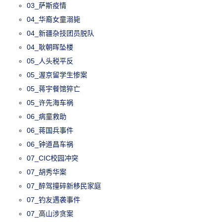
03_萨斯疫情
04_华裔女童溺毙
04_新疆杂技团员脱队
04_耿朝晖坠楼
05_人头税平反
05_渥京留学生惨案
05_蒋宇餐馆猝亡
05_许先海车祸
06_病童救助
06_蒋国兵事件
06_钟道昌车祸
07_CIC校园冲突
07_胡秀华案
07_醉驾撞碎新移民家庭
07_钓友遇袭事件
07_高山涉贪案