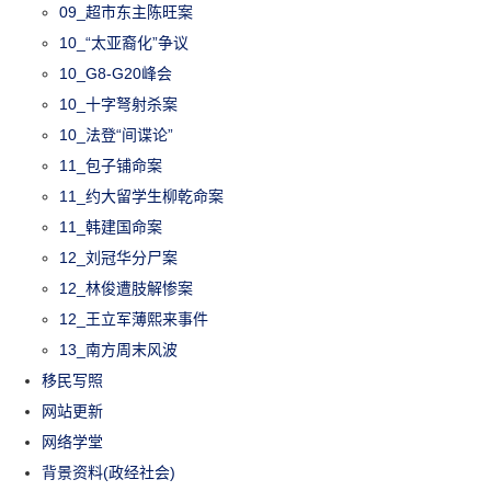
09_超市东主陈旺案
10_“太亚裔化”争议
10_G8-G20峰会
10_十字弩射杀案
10_法登“间谍论”
11_包子铺命案
11_约大留学生柳乾命案
11_韩建国命案
12_刘冠华分尸案
12_林俊遭肢解惨案
12_王立军薄熙来事件
13_南方周末风波
移民写照
网站更新
网络学堂
背景资料(政经社会)