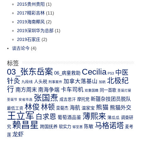
2015贵州贵阳
(1)
2017精彩吉林
(11)
2019海南椰风
(2)
2019深圳华为总部
(1)
2019石家庄
(2)
谈古论今
(4)
标签
03_张东岳案
Cecilia
中医
06_病童救助
PS3
北极纪
针灸
加拿大落基山
人头税
九段线
刑事案件
加航
行
南方周末
卡车司机
南海争端
同一首歌
双重国籍
圣诞灯屋
张国焘
新疆杂技团员脱队
成吉思汗
摩托党
圣诞节
安省市选
林俊
林顿
熊猫
熊猫外交
海航
温家宝
最低工资
栾菊杰
王立军
薄熙来
白求恩
葡萄酒品鉴
薄瓜瓜
调查研
赖昌星
马格诺塔
跨国抚养
陈敏
究
软实力
麦考
邹至蕙
龙虾
莲