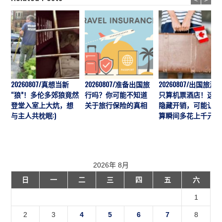
20260807/真想当新
20260807/准备出国旅
20260807/出国旅游
“狼”！多伦多郊狼竟然
行吗？你可能不知道
只算机票酒店！这7
登堂入室上大炕，想
关于旅行保险的真相
隐藏开销，可能让预
与主人共枕眠:)
算瞬间多花上千元
2026年 8月
日
一
二
三
四
五
六
1
2
3
4
5
6
7
8