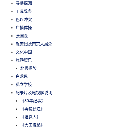
寻根探源
工具辞条
巴以冲突
广播体操
张国焘
慰安妇及南京大屠杀
文化中国
旅游资讯
北极探险
白求恩
私立学校
纪录片及电视解说词
《30年纪事》
《再说长江》
《坦克人》
《大国崛起》