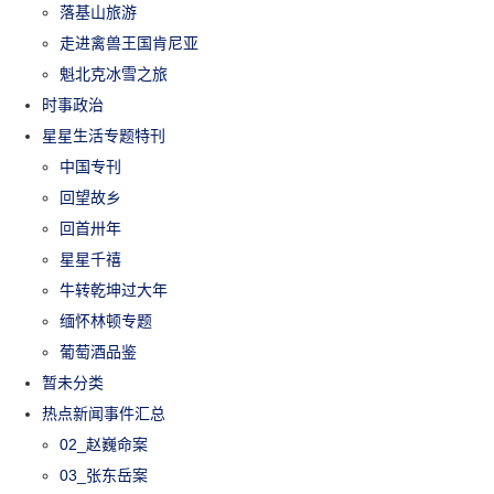
落基山旅游
走进禽兽王国肯尼亚
魁北克冰雪之旅
时事政治
星星生活专题特刊
中国专刊
回望故乡
回首卅年
星星千禧
牛转乾坤过大年
缅怀林顿专题
葡萄酒品鉴
暂未分类
热点新闻事件汇总
02_赵巍命案
03_张东岳案