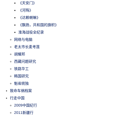
《天安门》
《河殇》
《达赖喇嘛》
《飘扬，共和国的旗帜》
淮海战役全纪录
网络与电脑
老太市长麦考莲
胡耀邦
西藏问题研究
铁路华工
韩国研究
魁省统独
致命车祸档案
行走中国
2009中国纪行
2011新疆行