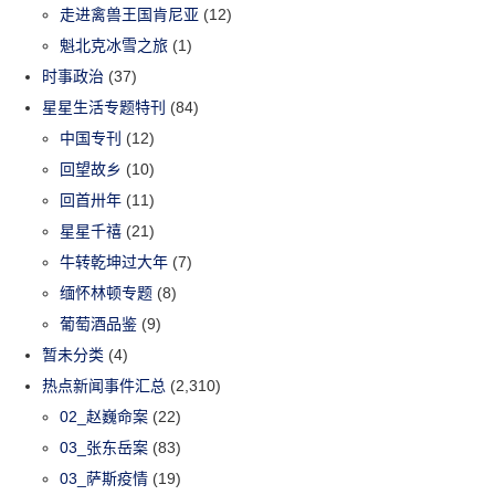
走进禽兽王国肯尼亚
(12)
魁北克冰雪之旅
(1)
时事政治
(37)
星星生活专题特刊
(84)
中国专刊
(12)
回望故乡
(10)
回首卅年
(11)
星星千禧
(21)
牛转乾坤过大年
(7)
缅怀林顿专题
(8)
葡萄酒品鉴
(9)
暂未分类
(4)
热点新闻事件汇总
(2,310)
02_赵巍命案
(22)
03_张东岳案
(83)
03_萨斯疫情
(19)