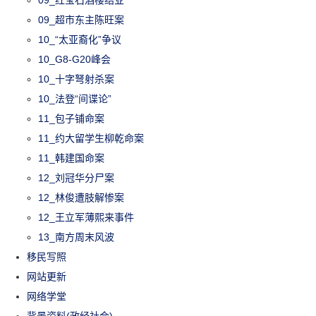
09_红宝石酒楼结业
09_超市东主陈旺案
10_“太亚裔化”争议
10_G8-G20峰会
10_十字弩射杀案
10_法登“间谍论”
11_包子铺命案
11_约大留学生柳乾命案
11_韩建国命案
12_刘冠华分尸案
12_林俊遭肢解惨案
12_王立军薄熙来事件
13_南方周末风波
移民写照
网站更新
网络学堂