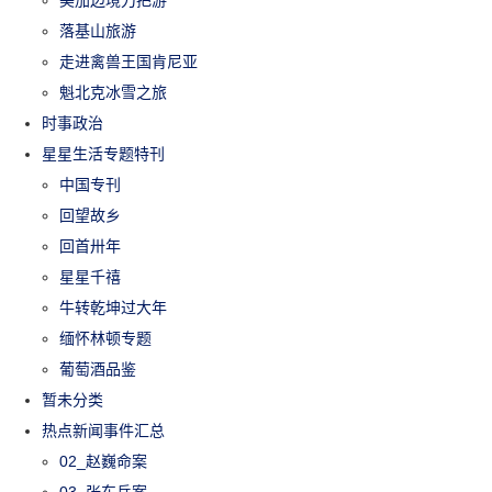
美加边境刀把游
落基山旅游
走进禽兽王国肯尼亚
魁北克冰雪之旅
时事政治
星星生活专题特刊
中国专刊
回望故乡
回首卅年
星星千禧
牛转乾坤过大年
缅怀林顿专题
葡萄酒品鉴
暂未分类
热点新闻事件汇总
02_赵巍命案