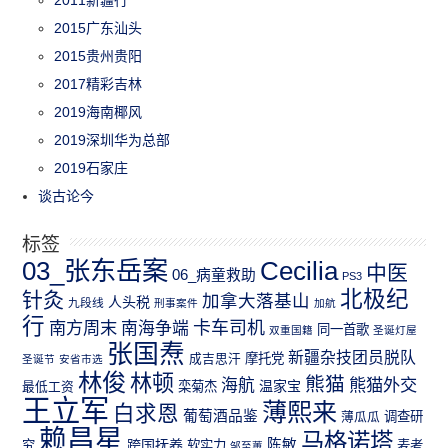
2011新疆行
2015广东汕头
2015贵州贵阳
2017精彩吉林
2019海南椰风
2019深圳华为总部
2019石家庄
谈古论今
标签
03_张东岳案
Cecilia
中医
06_病童救助
PS3
北极纪
针灸
加拿大落基山
人头税
九段线
刑事案件
加航
行
南方周末
卡车司机
南海争端
同一首歌
双重国籍
圣诞灯屋
张国焘
新疆杂技团员脱队
成吉思汗
摩托党
圣诞节
安省市选
林俊
林顿
熊猫
熊猫外交
海航
温家宝
最低工资
栾菊杰
王立军
薄熙来
白求恩
葡萄酒品鉴
薄瓜瓜
调查研
赖昌星
马格诺塔
跨国抚养
陈敏
究
软实力
麦考
邹至蕙