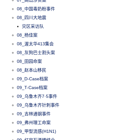
07_高山涉贪案
08_中国毒奶粉事件
08_四川大地震
灾区采访队
08_杨佳案
08_渥太华413集会
08_灰狗巴士割头案
08_田园命案
08_赵本山移民
09_D-Case档案
09_T-Case档案
09_乌鲁木齐7·5事件
09_乌鲁木齐针刺事件
09_吉林通钢事件
09_弗州理工命案
09_甲型流感(H1N1)