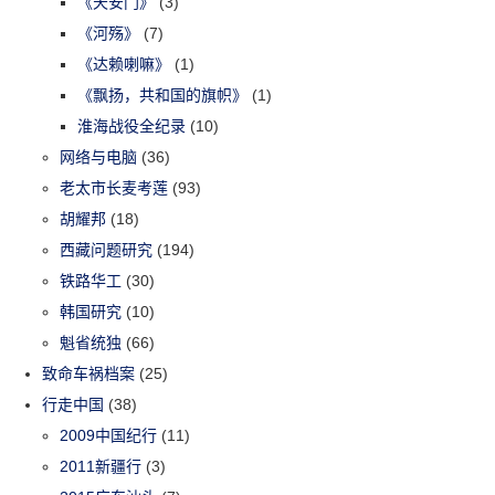
《天安门》
(3)
《河殇》
(7)
《达赖喇嘛》
(1)
《飘扬，共和国的旗帜》
(1)
淮海战役全纪录
(10)
网络与电脑
(36)
老太市长麦考莲
(93)
胡耀邦
(18)
西藏问题研究
(194)
铁路华工
(30)
韩国研究
(10)
魁省统独
(66)
致命车祸档案
(25)
行走中国
(38)
2009中国纪行
(11)
2011新疆行
(3)