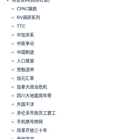
背景资料(政经社会)
CPAC拨款
RV调研系列
TTC
中加关系
中医争论
中国制造
人口普查
党魁选举
加元汇率
加拿大政治危机
四川大地震周年祭
外国干涉
多伦多市政员工罢工
手机携号跨网
改革开放三十年