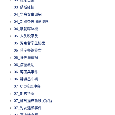
03_张东岳案
03_萨斯疫情
04_华裔女童溺毙
04_新疆杂技团员脱队
04_耿朝晖坠楼
05_人头税平反
05_渥京留学生惨案
05_蒋宇餐馆猝亡
05_许先海车祸
06_病童救助
06_蒋国兵事件
06_钟道昌车祸
07_CIC校园冲突
07_胡秀华案
07_醉驾撞碎新移民家庭
07_钓友遇袭事件