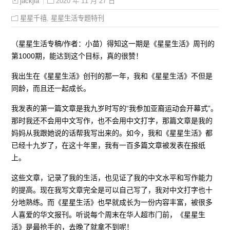
2020 年 11 月 27 日
jackjia
星星千禧
,
星星生活专题特刊
（星星生活专稿/作者：小苗）得知这一期是《星星生活》周刊的
第1000期，能达到这个目标，真的很赞！
我出生在《星星生活》创刊的那一年，我和《星星生活》不但是
同龄，而且还一起成长。
我发表的第一篇文章是我九岁时写的“我参加亚裔运动会开幕式”。
那时我还不会用中文写作，也不会用中文打字，那篇文章是我的
妈妈从我跟她说的话帮我写出来的。如今，我和《星星生活》都
已经十九岁了，在这十年里，我有一百多篇文章被发表在报纸
上。
这些文章，记录了我的生活，也见证了我的中文水平和写作能力
的提高。现在我写文章完全是可以自己写了，我对中文打字也十
分地熟练。而《星星生活》也早就成长为一份内容丰富，被很多
人喜爱的华文报刊。听说每个周末在华人超市门前，《星星生
活》是最抢手的，去晚了就拿不到呢！