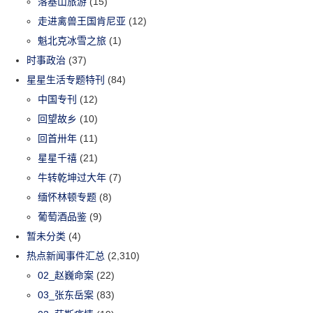
落基山旅游
(15)
走进禽兽王国肯尼亚
(12)
魁北克冰雪之旅
(1)
时事政治
(37)
星星生活专题特刊
(84)
中国专刊
(12)
回望故乡
(10)
回首卅年
(11)
星星千禧
(21)
牛转乾坤过大年
(7)
缅怀林顿专题
(8)
葡萄酒品鉴
(9)
暂未分类
(4)
热点新闻事件汇总
(2,310)
02_赵巍命案
(22)
03_张东岳案
(83)