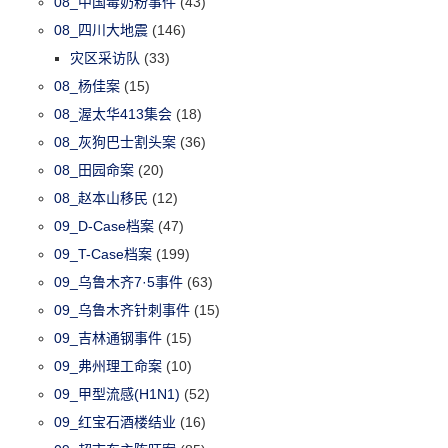
08_中国毒奶粉事件
(43)
08_四川大地震
(146)
灾区采访队
(33)
08_杨佳案
(15)
08_渥太华413集会
(18)
08_灰狗巴士割头案
(36)
08_田园命案
(20)
08_赵本山移民
(12)
09_D-Case档案
(47)
09_T-Case档案
(199)
09_乌鲁木齐7·5事件
(63)
09_乌鲁木齐针刺事件
(15)
09_吉林通钢事件
(15)
09_弗州理工命案
(10)
09_甲型流感(H1N1)
(52)
09_红宝石酒楼结业
(16)