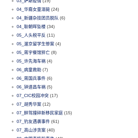
03_萨斯疫情
(19)
04_华裔女童溺毙
(24)
04_新疆杂技团员脱队
(6)
04_耿朝晖坠楼
(34)
05_人头税平反
(11)
05_渥京留学生惨案
(4)
05_蒋宇餐馆猝亡
(8)
05_许先海车祸
(4)
06_病童救助
(7)
06_蒋国兵事件
(6)
06_钟道昌车祸
(5)
07_CIC校园冲突
(17)
07_胡秀华案
(12)
07_醉驾撞碎新移民家庭
(15)
07_钓友遇袭事件
(61)
07_高山涉贪案
(40)