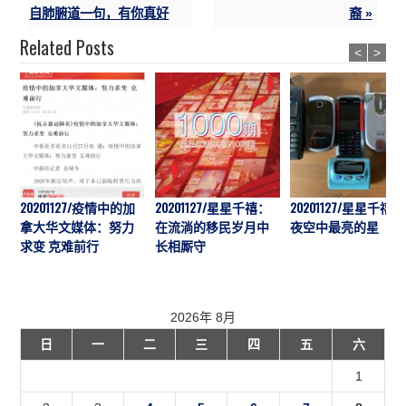
自肺腑道一句，有你真好
裔 »
Related Posts
<
>
20201127/疫情中的加
20201127/星星千禧：
20201127/星星千禧：
拿大华文媒体：努力
在流淌的移民岁月中
夜空中最亮的星
求变 克难前行
长相厮守
2026年 8月
日
一
二
三
四
五
六
1