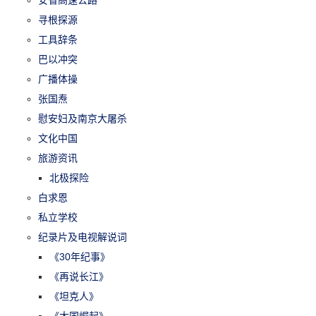
安省高速公路
寻根探源
工具辞条
巴以冲突
广播体操
张国焘
慰安妇及南京大屠杀
文化中国
旅游资讯
北极探险
白求恩
私立学校
纪录片及电视解说词
《30年纪事》
《再说长江》
《坦克人》