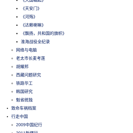
《大国崛起》
《天安门》
《河殇》
《达赖喇嘛》
《飘扬，共和国的旗帜》
淮海战役全纪录
网络与电脑
老太市长麦考莲
胡耀邦
西藏问题研究
铁路华工
韩国研究
魁省统独
致命车祸档案
行走中国
2009中国纪行