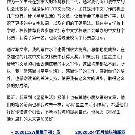
作为一个生长在加拿大的华裔移民二代，通常我们听和说中文的
机会比较多，但是读和写中文比较少，尤其是用中文写作的机会
几乎没有。给《星星生活》写文章，让我学会了用拼音打字，认
识了更多的中文字和词，以及它们的正确用法。我在中文学校上
学时，校长推荐我去参加过加东中文学校联合会举办的中文打字
比赛，获得了第一名，也获得过全校认字比赛总冠军。
通过写文章，我的写作水平也得到很大提高，思想也更成熟，在
参加过的几次中文征文比赛中获得大奖。如果没有《星星生活》
给我写文章的机会去训练我的中文写作，这些肯定都达不到。所
以，我非常感谢《星星生活》，感谢你们的工作，感谢你们的培
养，也感谢读者的关注支持，使得我有这么大的进步，取得这么
多的好成绩。
最近，我看到《星星生活》报纸上也有其他小朋友写的文章，他
们的笔名前面也和我过去一样，写着“星星生活小作者”。希望他们
好好珍惜这个机会，不断地锻炼和提高自己。也祝愿《星星生
活》周刊的未来更加美好！
« 20201127/星星千禧：发
20020524/五月灿烂独属亚