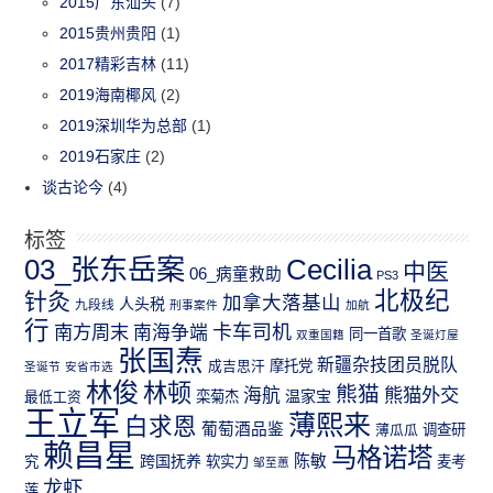
2015广东汕头
(7)
2015贵州贵阳
(1)
2017精彩吉林
(11)
2019海南椰风
(2)
2019深圳华为总部
(1)
2019石家庄
(2)
谈古论今
(4)
标签
03_张东岳案
Cecilia
中医
06_病童救助
PS3
北极纪
针灸
加拿大落基山
人头税
九段线
刑事案件
加航
行
南方周末
卡车司机
南海争端
同一首歌
双重国籍
圣诞灯屋
张国焘
新疆杂技团员脱队
成吉思汗
摩托党
圣诞节
安省市选
林俊
林顿
熊猫
熊猫外交
海航
温家宝
最低工资
栾菊杰
王立军
薄熙来
白求恩
葡萄酒品鉴
薄瓜瓜
调查研
赖昌星
马格诺塔
跨国抚养
陈敏
究
软实力
麦考
邹至蕙
龙虾
莲