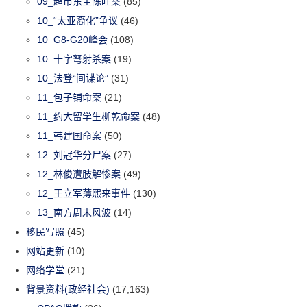
09_超市东主陈旺案
(85)
10_“太亚裔化”争议
(46)
10_G8-G20峰会
(108)
10_十字弩射杀案
(19)
10_法登“间谍论”
(31)
11_包子铺命案
(21)
11_约大留学生柳乾命案
(48)
11_韩建国命案
(50)
12_刘冠华分尸案
(27)
12_林俊遭肢解惨案
(49)
12_王立军薄熙来事件
(130)
13_南方周末风波
(14)
移民写照
(45)
网站更新
(10)
网络学堂
(21)
背景资料(政经社会)
(17,163)