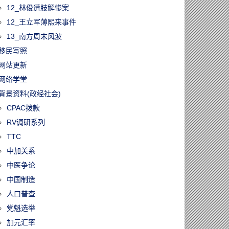
12_林俊遭肢解惨案
12_王立军薄熙来事件
13_南方周末风波
移民写照
网站更新
网络学堂
背景资料(政经社会)
CPAC拨款
RV调研系列
TTC
中加关系
中医争论
中国制造
人口普查
党魁选举
加元汇率