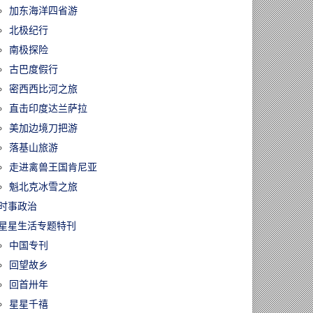
加东海洋四省游
北极纪行
南极探险
古巴度假行
密西西比河之旅
直击印度达兰萨拉
美加边境刀把游
落基山旅游
走进禽兽王国肯尼亚
魁北克冰雪之旅
时事政治
星星生活专题特刊
中国专刊
回望故乡
回首卅年
星星千禧