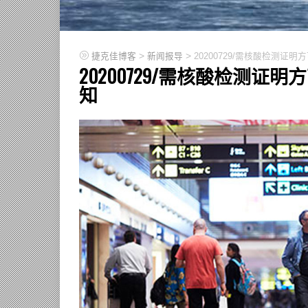
>
>
捷克佳博客
新闻报导
20200729/需核酸检测
20200729/需核酸检测
知