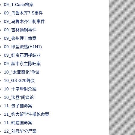
09_T-Case档案
09_乌鲁木齐7·5事件
09_乌鲁木齐针刺事件
09_吉林通钢事件
09_弗州理工命案
09_甲型流感(H1N1)
09_红宝石酒楼结业
09_超市东主陈旺案
10_“太亚裔化”争议
10_G8-G20峰会
10_十字弩射杀案
10_法登“间谍论”
11_包子铺命案
11_约大留学生柳乾命案
11_韩建国命案
12_刘冠华分尸案