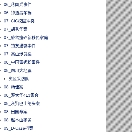
06_蒋国兵事件
06_钟道昌车祸
07_CIC校园冲突
07_胡秀华案
07_醉驾撞碎新移民家庭
07_钓友遇袭事件
07_高山涉贪案
08_中国毒奶粉事件
08_四川大地震
灾区采访队
08_杨佳案
08_渥太华413集会
08_灰狗巴士割头案
08_田园命案
08_赵本山移民
09_D-Case档案