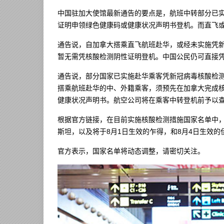
中国驻加大使馆最新通告的要点是，航班中转部分已
证明申领绿色健康码或健康状况声明书登机。而直飞
通告说，自加拿大搭乘直飞航班赴华，或经未实施凭
暂无需凭核酸检测阴性证明登机。中国公民仍可直接
通告说，部分国家已实施赴华乘客凭新冠病毒核酸检
搭乘航班赴华的中、外籍乘客，须预先在加拿大完成核
健康状况声明书。航空公司将在乘客中转登机前予以
根据官方链接，在目前实施核酸检测措施国家名单中
斯坦，以及将于8月1日生效的乍得，和8月4日生效的
官方表示，国家名单将动态调整，请密切关注。