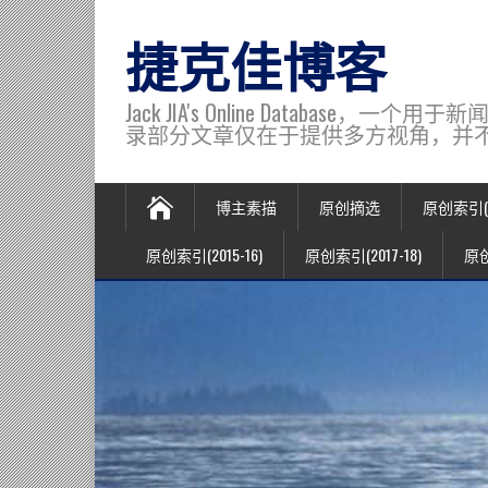
捷克佳博客
Jack JIA's Online Data
录部分文章仅在于提供多方视角，并不代表博主观
博主素描
原创摘选
原创索引(20
原创索引(2015-16)
原创索引(2017-18)
原创