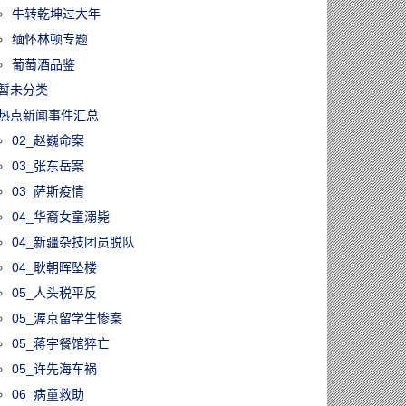
牛转乾坤过大年
缅怀林顿专题
葡萄酒品鉴
暂未分类
热点新闻事件汇总
02_赵巍命案
03_张东岳案
03_萨斯疫情
04_华裔女童溺毙
04_新疆杂技团员脱队
04_耿朝晖坠楼
05_人头税平反
05_渥京留学生惨案
05_蒋宇餐馆猝亡
05_许先海车祸
06_病童救助