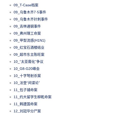
09_T-Case档案
09_乌鲁木齐7·5事件
09_乌鲁木齐针刺事件
09_吉林通钢事件
09_弗州理工命案
09_甲型流感(H1N1)
09_红宝石酒楼结业
09_超市东主陈旺案
10_“太亚裔化”争议
10_G8-G20峰会
10_十字弩射杀案
10_法登“间谍论”
11_包子铺命案
11_约大留学生柳乾命案
11_韩建国命案
12_刘冠华分尸案