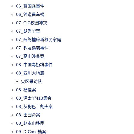
06_蒋国兵事件
06_钟道昌车祸
07_CIC校园冲突
07_胡秀华案
07_醉驾撞碎新移民家庭
07_钓友遇袭事件
07_高山涉贪案
08_中国毒奶粉事件
08_四川大地震
灾区采访队
08_杨佳案
08_渥太华413集会
08_灰狗巴士割头案
08_田园命案
08_赵本山移民
09_D-Case档案