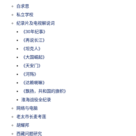
白求恩
私立学校
纪录片及电视解说词
《30年纪事》
《再说长江》
《坦克人》
《大国崛起》
《天安门》
《河殇》
《达赖喇嘛》
《飘扬，共和国的旗帜》
淮海战役全纪录
网络与电脑
老太市长麦考莲
胡耀邦
西藏问题研究