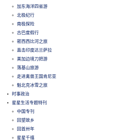
加东海洋四省游
北极纪行
南极探险
古巴度假行
密西西比河之旅
直击印度达兰萨拉
美加边境刀把游
落基山旅游
走进禽兽王国肯尼亚
魁北克冰雪之旅
时事政治
星星生活专题特刊
中国专刊
回望故乡
回首卅年
星星千禧