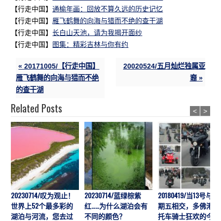
【行走中国】
通榆年画：回放不算久远的历史记忆
【行走中国】
雁飞鹤舞的向海与猎而不绝的查干湖
【行走中国】
长白山天池，请为我揭开面纱
【行走中国】
图集：精彩吉林与你有约
« 20171005/【行走中国】
20020524/五月灿烂独属亚
雁飞鹤舞的向海与猎而不绝
裔 »
的查干湖
Related Posts
<
>
20230714/叹为观止！
20230714/蓝绿棕紫
20180419/当13号与星
世界上52个最多彩的
红……为什么湖泊会有
期五相交，多佛港摩
湖泊与河流，您去过
不同的颜色？
托车骑士狂欢的今与