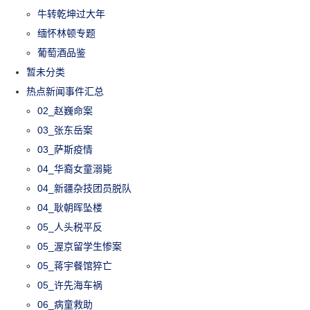
牛转乾坤过大年
缅怀林顿专题
葡萄酒品鉴
暂未分类
热点新闻事件汇总
02_赵巍命案
03_张东岳案
03_萨斯疫情
04_华裔女童溺毙
04_新疆杂技团员脱队
04_耿朝晖坠楼
05_人头税平反
05_渥京留学生惨案
05_蒋宇餐馆猝亡
05_许先海车祸
06_病童救助