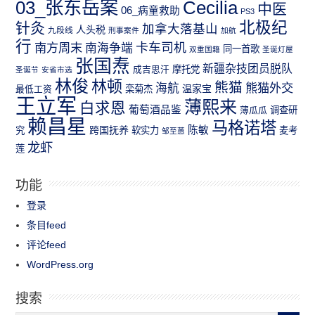
03_张东岳案
Cecilia
中医
06_病童救助
PS3
北极纪
针灸
加拿大落基山
人头税
九段线
刑事案件
加航
行
南方周末
卡车司机
南海争端
同一首歌
双重国籍
圣诞灯屋
张国焘
新疆杂技团员脱队
成吉思汗
摩托党
圣诞节
安省市选
林俊
林顿
熊猫
熊猫外交
海航
温家宝
最低工资
栾菊杰
王立军
薄熙来
白求恩
葡萄酒品鉴
薄瓜瓜
调查研
赖昌星
马格诺塔
跨国抚养
陈敏
究
软实力
麦考
邹至蕙
龙虾
莲
功能
登录
条目feed
评论feed
WordPress.org
搜索