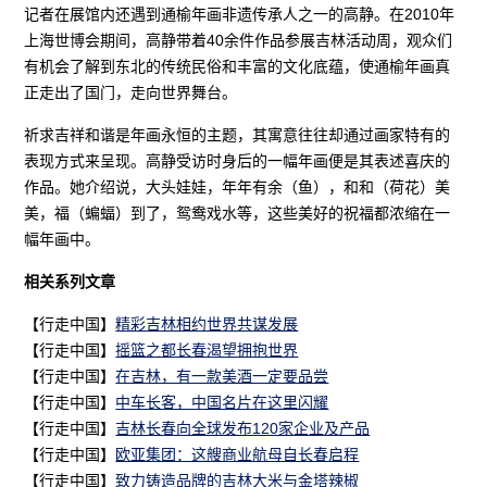
记者在展馆内还遇到通榆年画非遗传承人之一的高静。在2010年
上海世博会期间，高静带着40余件作品参展吉林活动周，观众们
有机会了解到东北的传统民俗和丰富的文化底蕴，使通榆年画真
正走出了国门，走向世界舞台。
祈求吉祥和谐是年画永恒的主题，其寓意往往却通过画家特有的
表现方式来呈现。高静受访时身后的一幅年画便是其表述喜庆的
作品。她介绍说，大头娃娃，年年有余（鱼），和和（荷花）美
美，福（蝙蝠）到了，鸳鸯戏水等，这些美好的祝福都浓缩在一
幅年画中。
相关系列文章
【行走中国】
精彩吉林相约世界共谋发展
【行走中国】
摇篮之都长春渴望拥抱世界
【行走中国】
在吉林，有一款美酒一定要品尝
【行走中国】
中车长客，中国名片在这里闪耀
【行走中国】
吉林长春向全球发布120家企业及产品
【行走中国】
欧亚集团：这艘商业航母自长春启程
【行走中国】
致力铸造品牌的吉林大米与金塔辣椒