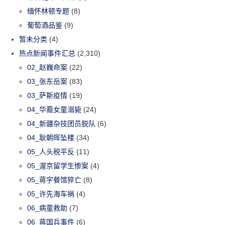
缅怀林顿专题
(8)
葡萄酒品鉴
(9)
暂未分类
(4)
热点新闻事件汇总
(2,310)
02_赵巍命案
(22)
03_张东岳案
(83)
03_萨斯疫情
(19)
04_华裔女童溺毙
(24)
04_新疆杂技团员脱队
(6)
04_耿朝晖坠楼
(34)
05_人头税平反
(11)
05_渥京留学生惨案
(4)
05_蒋宇餐馆猝亡
(8)
05_许先海车祸
(4)
06_病童救助
(7)
06_蒋国兵事件
(6)