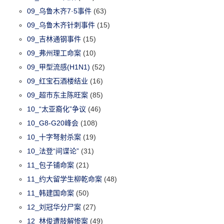
09_乌鲁木齐7·5事件
(63)
09_乌鲁木齐针刺事件
(15)
09_吉林通钢事件
(15)
09_弗州理工命案
(10)
09_甲型流感(H1N1)
(52)
09_红宝石酒楼结业
(16)
09_超市东主陈旺案
(85)
10_“太亚裔化”争议
(46)
10_G8-G20峰会
(108)
10_十字弩射杀案
(19)
10_法登“间谍论”
(31)
11_包子铺命案
(21)
11_约大留学生柳乾命案
(48)
11_韩建国命案
(50)
12_刘冠华分尸案
(27)
12_林俊遭肢解惨案
(49)