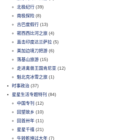
北极纪行
(39)
南极探险
(8)
古巴度假行
(13)
密西西比河之旅
(4)
直击印度达兰萨拉
(5)
美加边境刀把游
(6)
落基山旅游
(15)
走进禽兽王国肯尼亚
(12)
魁北克冰雪之旅
(1)
时事政治
(37)
星星生活专题特刊
(84)
中国专刊
(12)
回望故乡
(10)
回首卅年
(11)
星星千禧
(21)
牛转乾坤过大年
(7)