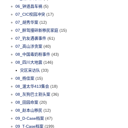
06_钟道昌车祸
(5)
07_CIC校园冲突
(17)
07_胡秀华案
(12)
07_醉驾撞碎新移民家庭
(15)
07_钓友遇袭事件
(61)
07_高山涉贪案
(40)
08_中国毒奶粉事件
(43)
08_四川大地震
(146)
灾区采访队
(33)
08_杨佳案
(15)
08_渥太华413集会
(18)
08_灰狗巴士割头案
(36)
08_田园命案
(20)
08_赵本山移民
(12)
09_D-Case档案
(47)
09_T-Case档案
(199)