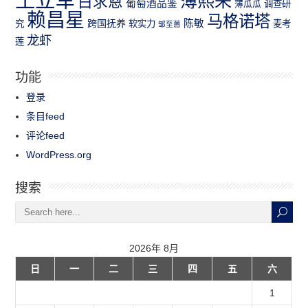
薄熙来
白求恩
葡萄酒品鉴
薄瓜瓜
调查研
赖昌星
马格诺塔
跨国抚养
陈敏
究
软实力
麦考
邹至蕙
龙虾
莲
功能
登录
条目feed
评论feed
WordPress.org
搜索
2026年 8月
日
一
二
三
四
五
六
1