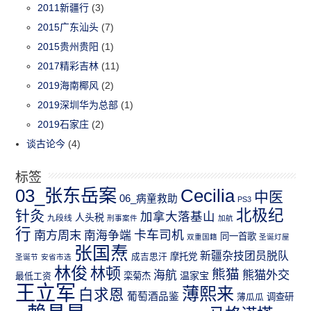
2011新疆行
(3)
2015广东汕头
(7)
2015贵州贵阳
(1)
2017精彩吉林
(11)
2019海南椰风
(2)
2019深圳华为总部
(1)
2019石家庄
(2)
谈古论今
(4)
标签
03_张东岳案
Cecilia
中医
06_病童救助
PS3
北极纪
针灸
加拿大落基山
人头税
九段线
刑事案件
加航
行
南方周末
卡车司机
南海争端
同一首歌
双重国籍
圣诞灯屋
张国焘
新疆杂技团员脱队
成吉思汗
摩托党
圣诞节
安省市选
林俊
林顿
熊猫
熊猫外交
海航
温家宝
最低工资
栾菊杰
王立军
薄熙来
白求恩
葡萄酒品鉴
薄瓜瓜
调查研