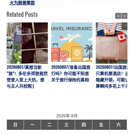
大为慈善筹款
Related Posts
<
>
20260807/真想当新
20260807/准备出国旅
20260807/出国旅游
“狼”！多伦多郊狼竟然
行吗？你可能不知道
只算机票酒店！这7
登堂入室上大炕，想
关于旅行保险的真相
隐藏开销，可能让预
与主人共枕眠:)
算瞬间多花上千元
2026年 8月
日
一
二
三
四
五
六