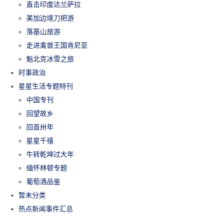
直击印度达兰萨拉
美加边境刀把游
落基山旅游
走进禽兽王国肯尼亚
魁北克冰雪之旅
时事政治
星星生活专题特刊
中国专刊
回望故乡
回首卅年
星星千禧
牛转乾坤过大年
缅怀林顿专题
葡萄酒品鉴
暂未分类
热点新闻事件汇总