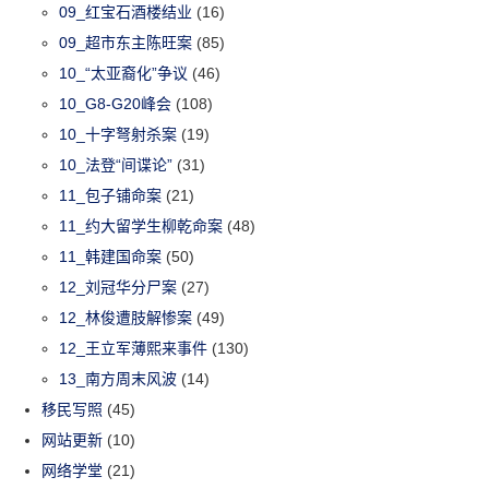
09_红宝石酒楼结业
(16)
09_超市东主陈旺案
(85)
10_“太亚裔化”争议
(46)
10_G8-G20峰会
(108)
10_十字弩射杀案
(19)
10_法登“间谍论”
(31)
11_包子铺命案
(21)
11_约大留学生柳乾命案
(48)
11_韩建国命案
(50)
12_刘冠华分尸案
(27)
12_林俊遭肢解惨案
(49)
12_王立军薄熙来事件
(130)
13_南方周末风波
(14)
移民写照
(45)
网站更新
(10)
网络学堂
(21)