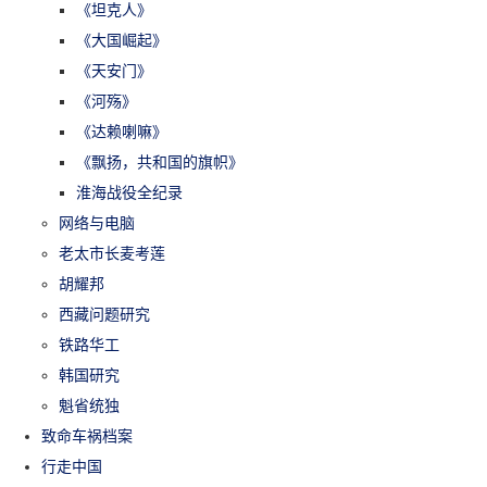
《坦克人》
《大国崛起》
《天安门》
《河殇》
《达赖喇嘛》
《飘扬，共和国的旗帜》
淮海战役全纪录
网络与电脑
老太市长麦考莲
胡耀邦
西藏问题研究
铁路华工
韩国研究
魁省统独
致命车祸档案
行走中国