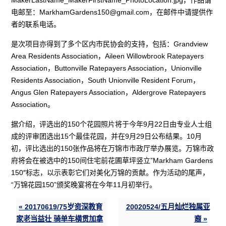
电邮至：
MarkhamGardens150@gmail.com
，在邮件中请提供作
者的联系电话。
是次项目亦得到了多个区内市民协会的支持，包括：Grandview
Area Residents Association，Aileen Willowbrook Ratepayers
Association，Buttonville Ratepayers Association，Unionville
Residents Association，South Unionville Resident Forum，
Angus Glen Ratepayers Association，Aldergrove Ratepayers
Association。
据介绍，评选出的150个花园照片将于今年9月22日由专业人士组
成的评审团选出15个最佳花园，并在9月29日公布结果。10月
初，评比选出的150张作品将在万锦市市政厅举办展览。万锦市政
府将会在被选中的150间住宅前花圃草坪竖立”Markham Gardens
150″标志，以示表彰它们对美化万锦的贡献。作为活动的尾声，
“万锦花园150”颁奖晚宴将在今年11月初举行。
« 20170619/75岁资深教育
20020524/五月灿烂独属亚
家老当益壮 骑单车横贯加拿
裔 »