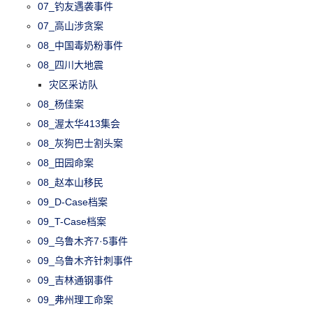
07_钓友遇袭事件
07_高山涉贪案
08_中国毒奶粉事件
08_四川大地震
灾区采访队
08_杨佳案
08_渥太华413集会
08_灰狗巴士割头案
08_田园命案
08_赵本山移民
09_D-Case档案
09_T-Case档案
09_乌鲁木齐7·5事件
09_乌鲁木齐针刺事件
09_吉林通钢事件
09_弗州理工命案