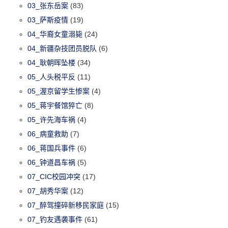
03_张东岳案
(83)
03_萨斯疫情
(19)
04_华裔女童溺毙
(24)
04_新疆杂技团员脱队
(6)
04_耿朝晖坠楼
(34)
05_人头税平反
(11)
05_渥京留学生惨案
(4)
05_蒋宇餐馆猝亡
(8)
05_许先海车祸
(4)
06_病童救助
(7)
06_蒋国兵事件
(6)
06_钟道昌车祸
(5)
07_CIC校园冲突
(17)
07_胡秀华案
(12)
07_醉驾撞碎新移民家庭
(15)
07_钓友遇袭事件
(61)