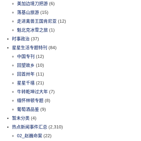
美加边境刀把游
(6)
落基山旅游
(15)
走进禽兽王国肯尼亚
(12)
魁北克冰雪之旅
(1)
时事政治
(37)
星星生活专题特刊
(84)
中国专刊
(12)
回望故乡
(10)
回首卅年
(11)
星星千禧
(21)
牛转乾坤过大年
(7)
缅怀林顿专题
(8)
葡萄酒品鉴
(9)
暂未分类
(4)
热点新闻事件汇总
(2,310)
02_赵巍命案
(22)