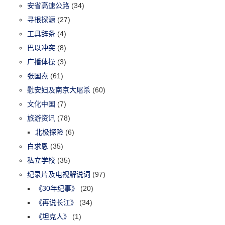
安省高速公路
(34)
寻根探源
(27)
工具辞条
(4)
巴以冲突
(8)
广播体操
(3)
张国焘
(61)
慰安妇及南京大屠杀
(60)
文化中国
(7)
旅游资讯
(78)
北极探险
(6)
白求恩
(35)
私立学校
(35)
纪录片及电视解说词
(97)
《30年纪事》
(20)
《再说长江》
(34)
《坦克人》
(1)