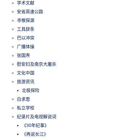
学术文献
安省高速公路
寻根探源
工具辞条
巴以冲突
广播体操
张国焘
慰安妇及南京大屠杀
文化中国
旅游资讯
北极探险
白求恩
私立学校
纪录片及电视解说词
《30年纪事》
《再说长江》