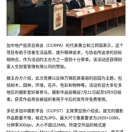
加中地产投资总商会（CCRPA）的代表黄立和江邦固表示，这个
项目有助于改善生活品质，提升精神追求，与协会所追求的目标
相吻合，作为活动的主办方之一感到十分荣幸。该活动还获得财
富人生财富管理有限公司的赞助。
据主办方介绍，此次竞赛以反映万锦民居美丽的前园为主题，包
括树木，园林，环境，花卉，色彩和物种等。活动欢迎大多伦多
地区的摄影爱好者参与，摄影作品投稿自7月21日起至9月9日结
束。获奖作品将会被组织者用于今后的宣传并免费使用。
多伦多加中摄影学会（CCPST）主席萧显扬介绍说，提交的摄影
作品数量不限，格式为JPG，最大尺寸像素要求为1920×1080，
分辨率300dpi，大小不超过2MB。所提交作品的格式是
MakerLastName_MakerFirstName_PhotoLocation.jpg，作品请