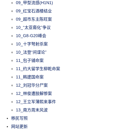
09_甲型流感(H1N1)
09_红宝石酒楼结业
09_超市东主陈旺案
10_“太亚裔化”争议
10_G8-G20峰会
10_十字弩射杀案
10_法登“间谍论”
11_包子铺命案
11_约大留学生柳乾命案
11_韩建国命案
12_刘冠华分尸案
12_林俊遭肢解惨案
12_王立军薄熙来事件
13_南方周末风波
移民写照
网站更新