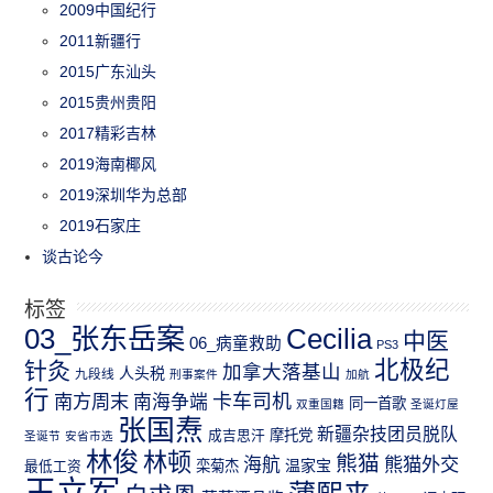
2009中国纪行
2011新疆行
2015广东汕头
2015贵州贵阳
2017精彩吉林
2019海南椰风
2019深圳华为总部
2019石家庄
谈古论今
标签
03_张东岳案
Cecilia
中医
06_病童救助
PS3
北极纪
针灸
加拿大落基山
人头税
九段线
刑事案件
加航
行
南方周末
卡车司机
南海争端
同一首歌
双重国籍
圣诞灯屋
张国焘
新疆杂技团员脱队
成吉思汗
摩托党
圣诞节
安省市选
林俊
林顿
熊猫
熊猫外交
海航
温家宝
最低工资
栾菊杰
王立军