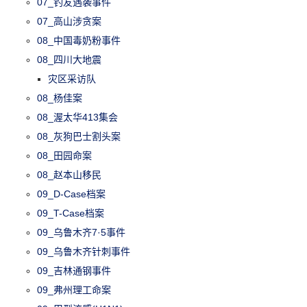
07_钓友遇袭事件
07_高山涉贪案
08_中国毒奶粉事件
08_四川大地震
灾区采访队
08_杨佳案
08_渥太华413集会
08_灰狗巴士割头案
08_田园命案
08_赵本山移民
09_D-Case档案
09_T-Case档案
09_乌鲁木齐7·5事件
09_乌鲁木齐针刺事件
09_吉林通钢事件
09_弗州理工命案