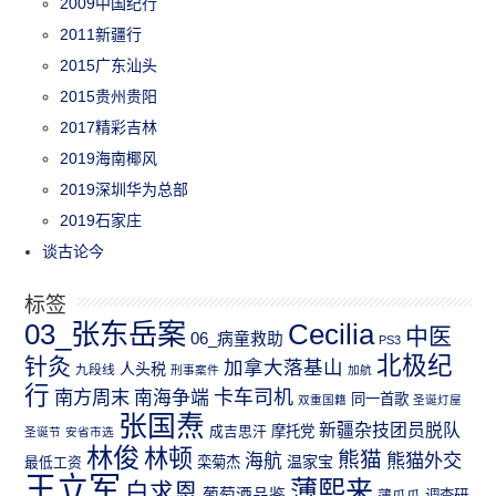
2009中国纪行
2011新疆行
2015广东汕头
2015贵州贵阳
2017精彩吉林
2019海南椰风
2019深圳华为总部
2019石家庄
谈古论今
标签
03_张东岳案
Cecilia
中医
06_病童救助
PS3
北极纪
针灸
加拿大落基山
人头税
九段线
刑事案件
加航
行
南方周末
卡车司机
南海争端
同一首歌
双重国籍
圣诞灯屋
张国焘
新疆杂技团员脱队
成吉思汗
摩托党
圣诞节
安省市选
林俊
林顿
熊猫
熊猫外交
海航
温家宝
最低工资
栾菊杰
王立军
薄熙来
白求恩
葡萄酒品鉴
薄瓜瓜
调查研