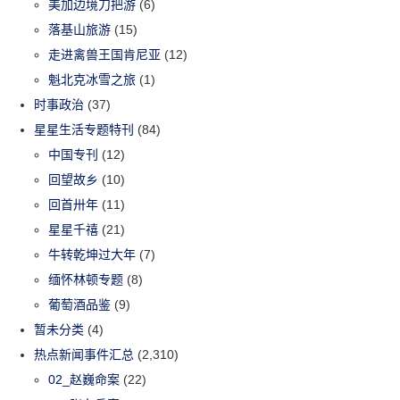
美加边境刀把游
(6)
落基山旅游
(15)
走进禽兽王国肯尼亚
(12)
魁北克冰雪之旅
(1)
时事政治
(37)
星星生活专题特刊
(84)
中国专刊
(12)
回望故乡
(10)
回首卅年
(11)
星星千禧
(21)
牛转乾坤过大年
(7)
缅怀林顿专题
(8)
葡萄酒品鉴
(9)
暂未分类
(4)
热点新闻事件汇总
(2,310)
02_赵巍命案
(22)