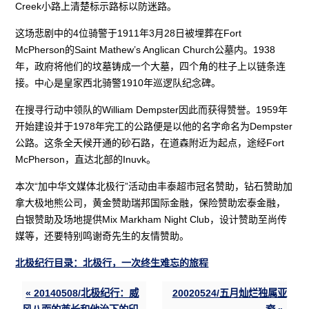
Creek小路上清楚标示路标以防迷路。
这场悲剧中的4位骑警于1911年3月28日被埋葬在Fort
McPherson的Saint Mathew’s Anglican Church公墓内。1938
年，政府将他们的坟墓铸成一个大墓，四个角的柱子上以链条连
接。中心是皇家西北骑警1910年巡逻队纪念碑。
在搜寻行动中领队的William Dempster因此而获得赞誉。1959年
开始建设并于1978年完工的公路便是以他的名字命名为Dempster
公路。这条全天候开通的砂石路，在道森附近为起点，途经Fort
McPherson，直达北部的Inuvk。
本次“加中华文媒体北极行”活动由丰泰超市冠名赞助，钻石赞助加
拿大极地熊公司，黄金赞助瑞邦国际金融，保险赞助宏泰金融，
白银赞助及场地提供Mix Markham Night Club，设计赞助至尚传
媒等，还要特别鸣谢奇先生的友情赞助。
北极纪行目录：北极行，一次终生难忘的旅程
« 20140508/北极纪行：威
20020524/五月灿烂独属亚