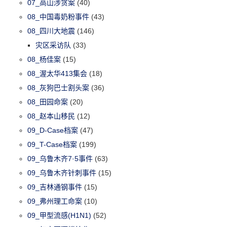
07_高山涉贪案
(40)
08_中国毒奶粉事件
(43)
08_四川大地震
(146)
灾区采访队
(33)
08_杨佳案
(15)
08_渥太华413集会
(18)
08_灰狗巴士割头案
(36)
08_田园命案
(20)
08_赵本山移民
(12)
09_D-Case档案
(47)
09_T-Case档案
(199)
09_乌鲁木齐7·5事件
(63)
09_乌鲁木齐针刺事件
(15)
09_吉林通钢事件
(15)
09_弗州理工命案
(10)
09_甲型流感(H1N1)
(52)