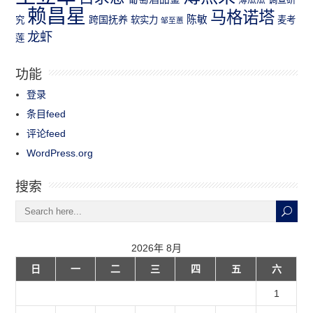
赖昌星
马格诺塔
跨国抚养
陈敏
究
软实力
麦考
邹至蕙
龙虾
莲
功能
登录
条目feed
评论feed
WordPress.org
搜索
2026年 8月
日
一
二
三
四
五
六
1