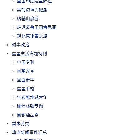
直击印度达兰萨拉
美加边境刀把游
落基山旅游
走进禽兽王国肯尼亚
魁北克冰雪之旅
时事政治
星星生活专题特刊
中国专刊
回望故乡
回首卅年
星星千禧
牛转乾坤过大年
缅怀林顿专题
葡萄酒品鉴
暂未分类
热点新闻事件汇总