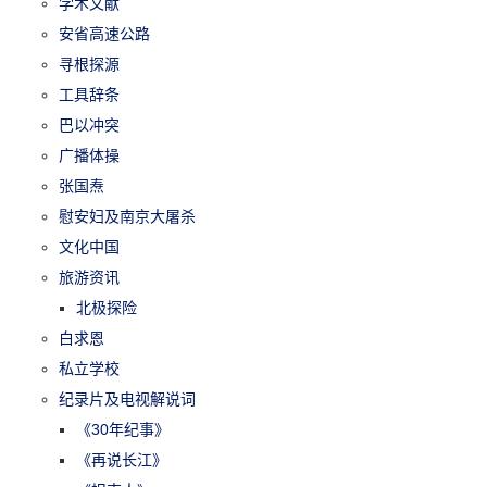
学术文献
安省高速公路
寻根探源
工具辞条
巴以冲突
广播体操
张国焘
慰安妇及南京大屠杀
文化中国
旅游资讯
北极探险
白求恩
私立学校
纪录片及电视解说词
《30年纪事》
《再说长江》