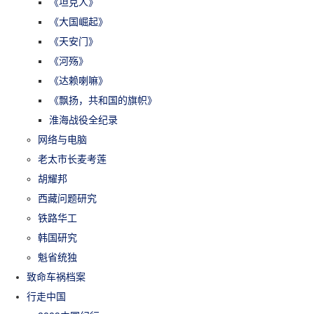
《坦克人》
《大国崛起》
《天安门》
《河殇》
《达赖喇嘛》
《飘扬，共和国的旗帜》
淮海战役全纪录
网络与电脑
老太市长麦考莲
胡耀邦
西藏问题研究
铁路华工
韩国研究
魁省统独
致命车祸档案
行走中国