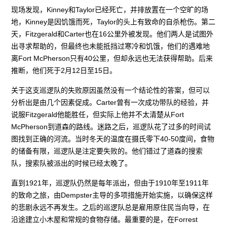
现场发现，Kinney和Taylor已经死亡，并排放置在一个空旷的场
地，Kinney是因饥饿而死，Taylor的头上有致命的自杀枪伤。第二
天，Fitzgerald和Carter也在16公里外被发现。他们两人是试图外
出寻求帮助的，但最终也未能抵挡过寒冷和饥饿，他们的遇难地
离Fort McPherson只有40公里，但却永远也无法获得帮助。后来
推断，他们死于2月12日至15日。
关于这支巡逻队的失败原因虽然没有一个结论性的答案，但可以
分析出是由几个因素促成。Carter曾有一次成功带队的经验，并
说服Fitzgerald他能胜任，但实际上他并不太清楚从Fort
McPherson到道森的路线。迷路之后，巡逻队花了过多的时间试
图找到正确的河流。当时冬天的温度在摄氏零下40-50度间，食物
的储备有限，巡逻队是注定要失败的。他们错过了道森的搜索
队，搜索队被派出的时候已经太晚了。
直到1921年，巡逻队仍然是每年派出，但由于1910年至1911年
的致命之旅，由Dempster主导的多项措施开始实施，以确保这样
的悲剧永远不再发生。之后的巡逻队总是雇用原住民当向导，在
沿途建立小木屋和常规的食物存储。最重要的是，在Forrest