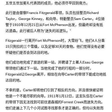
五世五世加冕礼代表团的成员，他必须尽早回到南方。
此行是由督察Francis Fitzgerald率领，队员包括警员Richard
Taylor，George Kinney，和向导、特勤警员Sam Carter。4位骑
警于1910年12月21日从Fort McPherson出发，但最终却没有抵
达道森。此行被后人称为“迷失的巡逻队。”
Fitzgerald一行离开Fort McPherson时，大雪纷飞，他们4人分乘
15只狗拉的三个雪橇，以及足够30天的食物。他们觉得没有必要
怀疑他们是否会到达目的地。
他们成功地完成了旅途的第一站，并聘请了土著人Esau George
带领他们通过下一站。当他完成了他的行程的一部分时，
Fitzgerald让George离开，相信在向导Carter的带领下能成功地抵
达目的地。
不幸的是，Carter却将他们引到了相反的方向，并且很快被证明
他是一个不能尽职的向导。1911年1月12日，这支队伍在Carter
的带领下因无法找到可前往道森城的Forrest Creek而迷失方向。
他们走遍上下几个小河试图寻找那条才是正确的，但均以失败而