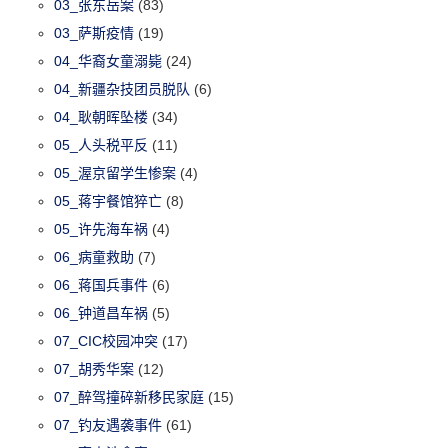
03_张东岳案
(83)
03_萨斯疫情
(19)
04_华裔女童溺毙
(24)
04_新疆杂技团员脱队
(6)
04_耿朝晖坠楼
(34)
05_人头税平反
(11)
05_渥京留学生惨案
(4)
05_蒋宇餐馆猝亡
(8)
05_许先海车祸
(4)
06_病童救助
(7)
06_蒋国兵事件
(6)
06_钟道昌车祸
(5)
07_CIC校园冲突
(17)
07_胡秀华案
(12)
07_醉驾撞碎新移民家庭
(15)
07_钓友遇袭事件
(61)