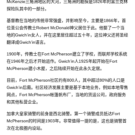
McKenzie三角洲地区的大河，三角洲的勘探是1826年的富兰克林
探险队其中的一部分。
基督教在当地的传统非常强盛，并影响至今，主要是1866年，首
位圣公会传教士Robert McDonald神父居住于此。他娶了一个当
地的Gwich’in女人，并在这里居住超过五十年，这位神父还将圣经
翻译成Gwich’in语言。
1900年，传教士在Fort McPherson建立了学校，而联邦学校系统
在1946年之后才开始运作。Gwich’in人1925年起开始在Fort
McPherson建小木屋，之后陆续开始在此永久定居。
目前，Fort McPherson社区约有800人，其中超过80%的人口是
Gwich’in后裔。社区经济发展主要是基于本地业务，例如本地零售
网点，Fort McPherson帐篷帆布厂，当地的货运公司，政府服务
和其他私营企业。
加拿大皇家骑警的前身是西北骑警。第一个骑警成员抵达Fort
McPherson的时间是1903年。非常值得一提的是，这也是骑警首
次在北极圈内设站。