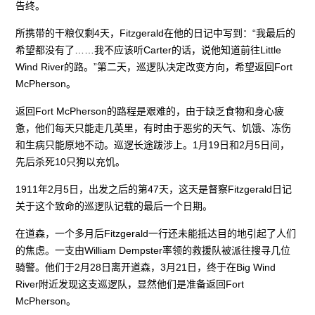
告终。
所携带的干粮仅剩4天，Fitzgerald在他的日记中写到：“我最后的
希望都没有了……我不应该听Carter的话，说他知道前往Little
Wind River的路。”第二天，巡逻队决定改变方向，希望返回Fort
McPherson。
返回Fort McPherson的路程是艰难的，由于缺乏食物和身心疲
惫，他们每天只能走几英里，有时由于恶劣的天气、饥饿、冻伤
和生病只能原地不动。巡逻长途跋涉上。1月19日和2月5日间，
先后杀死10只狗以充饥。
1911年2月5日，出发之后的第47天，这天是督察Fitzgerald日记
关于这个致命的巡逻队记载的最后一个日期。
在道森，一个多月后Fitzgerald一行还未能抵达目的地引起了人们
的焦虑。一支由William Dempster率领的救援队被派往搜寻几位
骑警。他们于2月28日离开道森，3月21日，终于在Big Wind
River附近发现这支巡逻队，显然他们是准备返回Fort
McPherson。