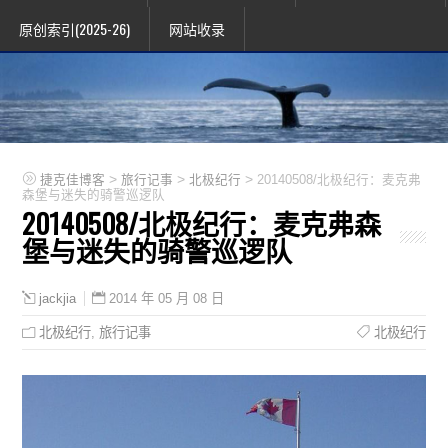
原创索引(2025-26)
网站收录
>
>
>
捷克佳博客
旅行记事
北极纪行
20140508/北极纪行：麦克弗
森堡与迷失的骑警巡逻队
20140508/北极纪行：麦克弗森
堡与迷失的骑警巡逻队
2014 年 05 月 08 日
jackjia
北极纪行
,
旅行记事
北极纪行