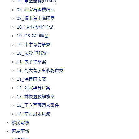
09_甲型流感(H1N1)
09_红宝石酒楼结业
09_超市东主陈旺案
10_“太亚裔化”争议
10_G8-G20峰会
10_十字弩射杀案
10_法登“间谍论”
11_包子铺命案
11_约大留学生柳乾命案
11_韩建国命案
12_刘冠华分尸案
12_林俊遭肢解惨案
12_王立军薄熙来事件
13_南方周末风波
移民写照
网站更新