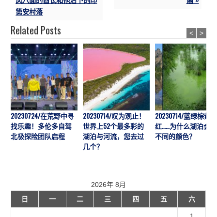
风八面的酋长和他治下的印
裔 »
第安村落
Related Posts
<
>
20230724/在荒野中寻
20230714/叹为观止！
20230714/蓝绿棕紫
找乐趣！多伦多自驾
世界上52个最多彩的
红……为什么湖泊会
北极探险团队启程
湖泊与河流，您去过
不同的颜色？
几个？
2026年 8月
日
一
二
三
四
五
六
1