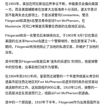
在1903年，美加在阿拉斯加边界争议不断，仲裁委员会偏向美国
一方。而且美国捕鲸者在加拿大北极海岸十分活跃，渥太华意识
到不能再失去北部领土，于是派遣警司Constantine，警员
Fitzgerald和其他4名警员奉命前往Fort McPherson，在
Mackenzie 河河口考察是否需要在西部的北极地区设站。
Fitzgerald和另一名警员后来继续向北，于1903年 8月7日在靠近
美国的北冰洋Herschel岛建立一个警察哨所，他在那里呆了6年。
期间，Fitzgerald有效地阻止了当地的私酒交易，并维护了当地的
治安。
其中的警员Fitzgerald就是后来“迷失的巡逻队”的领队，他是骑警
中的佼佼者，出事前他已经升为督察。
在1904年到1921年间，皇家西北骑警的一个年度传统是从育空的
道森市前往西北地区的Fort McPherson巡逻并同时肩负给贸易站
递送邮件的工作，这段路程约800公里。1910年12月，骑警的一
位高层决定反其道而行之，线路从Fort McPherson到道森。
其中的一个原因是，1910年下半年，Fitzgerald作为出席英国乔治