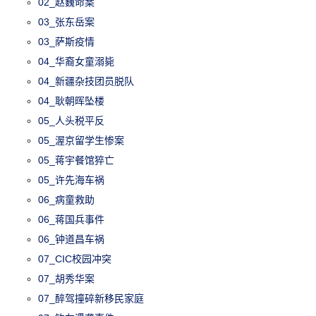
02_赵巍命案
03_张东岳案
03_萨斯疫情
04_华裔女童溺毙
04_新疆杂技团员脱队
04_耿朝晖坠楼
05_人头税平反
05_渥京留学生惨案
05_蒋宇餐馆猝亡
05_许先海车祸
06_病童救助
06_蒋国兵事件
06_钟道昌车祸
07_CIC校园冲突
07_胡秀华案
07_醉驾撞碎新移民家庭