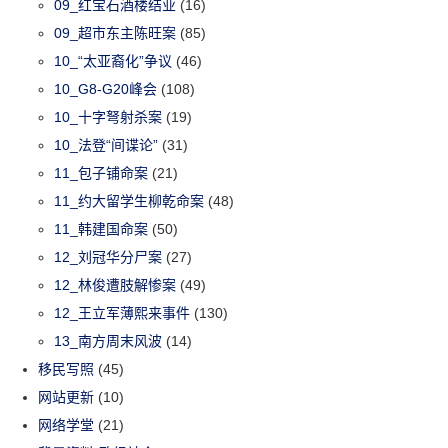
09_红宝石酒楼结业
(16)
09_超市东主陈旺案
(85)
10_“太亚裔化”争议
(46)
10_G8-G20峰会
(108)
10_十字弩射杀案
(19)
10_法登“间谍论”
(31)
11_包子铺命案
(21)
11_约大留学生柳乾命案
(48)
11_韩建国命案
(50)
12_刘冠华分尸案
(27)
12_林俊遭肢解惨案
(49)
12_王立军薄熙来事件
(130)
13_南方周末风波
(14)
移民写照
(45)
网站更新
(10)
网络学堂
(21)