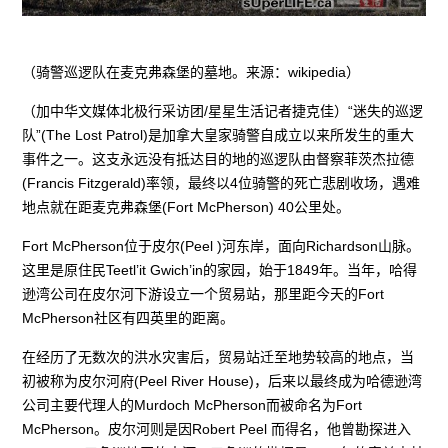
（骑警巡逻队在麦克弗森堡的墓地。来源：wikipedia）
（加中华文媒体北极行采访团/星星生活记者捷克佳）“迷失的巡逻
队”(The Lost Patrol)是加拿大皇家骑警自成立以来所发生的重大
事件之一。这支永远没有抵达目的地的巡逻队由督察菲茨杰拉德
(Francis Fitzgerald)率领，最终以4位骑警的死亡悲剧收场，遇难
地点就在距麦克弗森堡(Fort McPherson) 40公里处。
Fort McPherson位于皮尔(Peel )河东岸，面向Richardson山脉。
这里是原住民Teetl’it Gwich’in的家园，始于1849年。当年，哈得
逊湾公司在皮尔河下游设立一个贸易站，那里距今天的Fort
McPherson社区有四英里的距离。
在经历了无数次的洪水灾害后，贸易站迁至地势较高的地点，当
初被称为皮尔河府(Peel River House)，后来以最终成为哈德逊湾
公司主要代理人的Murdoch McPherson而被命名为Fort
McPherson。皮尔河则是因Robert Peel 而得名，他曾勘探进入