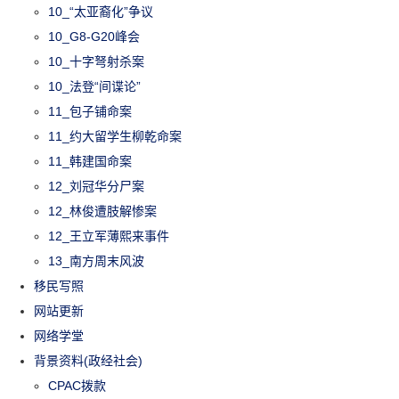
10_“太亚裔化”争议
10_G8-G20峰会
10_十字弩射杀案
10_法登“间谍论”
11_包子铺命案
11_约大留学生柳乾命案
11_韩建国命案
12_刘冠华分尸案
12_林俊遭肢解惨案
12_王立军薄熙来事件
13_南方周末风波
移民写照
网站更新
网络学堂
背景资料(政经社会)
CPAC拨款