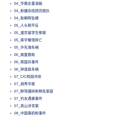
04_华裔女童溺毙
04_新疆杂技团员脱队
04_耿朝晖坠楼
05_人头税平反
05_渥京留学生惨案
05_蒋宇餐馆猝亡
05_许先海车祸
06_病童救助
06_蒋国兵事件
06_钟道昌车祸
07_CIC校园冲突
07_胡秀华案
07_醉驾撞碎新移民家庭
07_钓友遇袭事件
07_高山涉贪案
08_中国毒奶粉事件