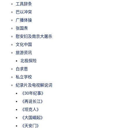
工具辞条
巴以冲突
广播体操
张国焘
慰安妇及南京大屠杀
文化中国
旅游资讯
北极探险
白求恩
私立学校
纪录片及电视解说词
《30年纪事》
《再说长江》
《坦克人》
《大国崛起》
《天安门》