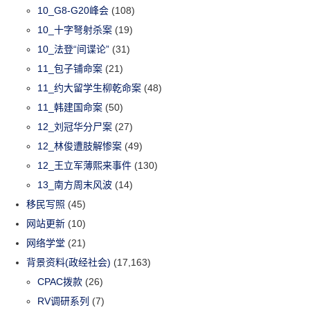
10_G8-G20峰会
(108)
10_十字弩射杀案
(19)
10_法登“间谍论”
(31)
11_包子铺命案
(21)
11_约大留学生柳乾命案
(48)
11_韩建国命案
(50)
12_刘冠华分尸案
(27)
12_林俊遭肢解惨案
(49)
12_王立军薄熙来事件
(130)
13_南方周末风波
(14)
移民写照
(45)
网站更新
(10)
网络学堂
(21)
背景资料(政经社会)
(17,163)
CPAC拨款
(26)
RV调研系列
(7)