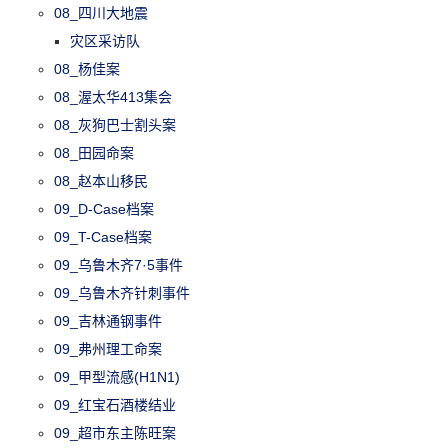
08_四川大地震
灾区采访队
08_杨佳案
08_渥太华413集会
08_灰狗巴士割头案
08_田园命案
08_赵本山移民
09_D-Case档案
09_T-Case档案
09_乌鲁木齐7·5事件
09_乌鲁木齐针刺事件
09_吉林通钢事件
09_弗州理工命案
09_甲型流感(H1N1)
09_红宝石酒楼结业
09_超市东主陈旺案