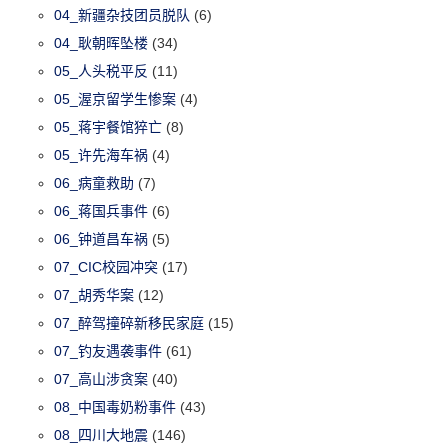
04_新疆杂技团员脱队
(6)
04_耿朝晖坠楼
(34)
05_人头税平反
(11)
05_渥京留学生惨案
(4)
05_蒋宇餐馆猝亡
(8)
05_许先海车祸
(4)
06_病童救助
(7)
06_蒋国兵事件
(6)
06_钟道昌车祸
(5)
07_CIC校园冲突
(17)
07_胡秀华案
(12)
07_醉驾撞碎新移民家庭
(15)
07_钓友遇袭事件
(61)
07_高山涉贪案
(40)
08_中国毒奶粉事件
(43)
08_四川大地震
(146)