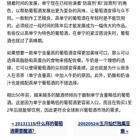
随着时间的发展，单宁现在已经扮演着“防腐剂”和“润滑剂”的角
色，以帮助葡萄酒发展出更为复杂的风味，让葡萄酒变得与众不
同。一款制作工艺精良、高单宁的葡萄酒在年轻时是不能饮用
的，必须经过一段时间的陈年后才能发展成为一幅伟大的作品。
有些仅以高单宁为特色的葡萄酒，在单宁的紧涩感消失时，葡萄
酒也就过了高峰期。
如果想要一款单宁含量高的葡萄酒变得更加美味可口，那么可以
选择高脂肪和高蛋白的食物来搭配佐餐。牛奶是一个理想的选
择，它可以使得葡萄酒的尖刻感变得柔顺，这也就是为什么很多
人在浓茶（单宁含量高）中加入牛奶的原因。此外，奶酪和奶油
汁也是搭配高单宁葡萄酒的不错选择。
相比50年前，越来越多的酿酒师倾向于酿制单宁含量略低的葡萄
酒。这是因为单宁含量略低的葡萄酒更容易入口，而且在购买1至
2年后就能够饮用，因此更符合全球新兴葡萄酒市场的需求。
« 20131115/什么样的葡萄
20020524/五月灿烂独属亚
酒需要醒酒？
裔 »