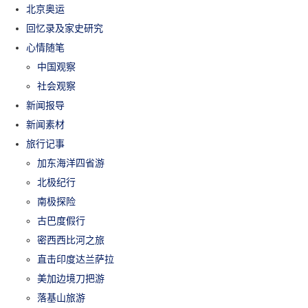
北京奥运
回忆录及家史研究
心情随笔
中国观察
社会观察
新闻报导
新闻素材
旅行记事
加东海洋四省游
北极纪行
南极探险
古巴度假行
密西西比河之旅
直击印度达兰萨拉
美加边境刀把游
落基山旅游