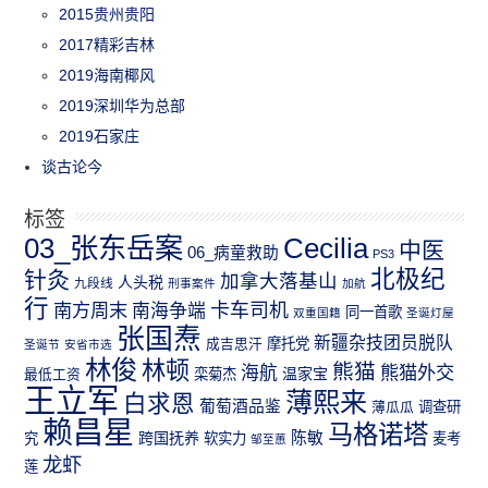
2015贵州贵阳
2017精彩吉林
2019海南椰风
2019深圳华为总部
2019石家庄
谈古论今
标签
03_张东岳案
Cecilia
中医
06_病童救助
PS3
北极纪
针灸
加拿大落基山
人头税
九段线
刑事案件
加航
行
南方周末
卡车司机
南海争端
同一首歌
双重国籍
圣诞灯屋
张国焘
新疆杂技团员脱队
成吉思汗
摩托党
圣诞节
安省市选
林俊
林顿
熊猫
熊猫外交
海航
温家宝
最低工资
栾菊杰
王立军
薄熙来
白求恩
葡萄酒品鉴
薄瓜瓜
调查研
赖昌星
马格诺塔
跨国抚养
陈敏
究
软实力
麦考
邹至蕙
龙虾
莲