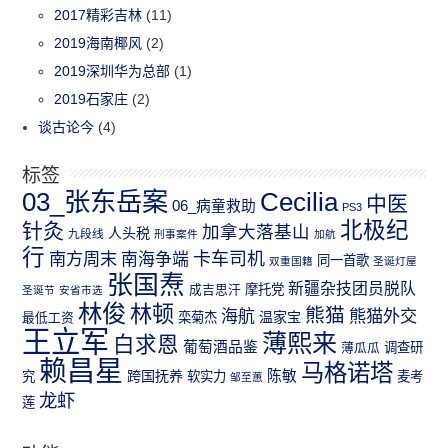
2017精彩吉林
(11)
2019海南椰风
(2)
2019深圳华为总部
(1)
2019石家庄
(2)
谈古论今
(4)
标签
03_张东岳案
Cecilia
中医
06_病童救助
PS3
北极纪
针灸
加拿大落基山
人头税
九段线
刑事案件
加航
行
南方周末
卡车司机
南海争端
同一首歌
双重国籍
圣诞灯屋
张国焘
新疆杂技团员脱队
成吉思汗
摩托党
圣诞节
安省市选
林俊
林顿
熊猫
熊猫外交
海航
温家宝
最低工资
栾菊杰
王立军
薄熙来
白求恩
葡萄酒品鉴
薄瓜瓜
调查研
赖昌星
马格诺塔
跨国抚养
陈敏
究
软实力
麦考
邹至蕙
龙虾
莲