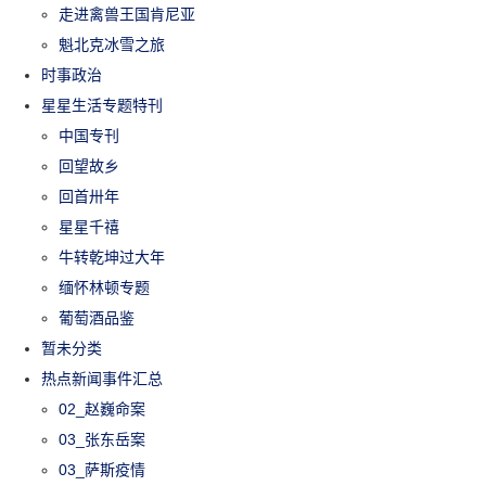
走进禽兽王国肯尼亚
魁北克冰雪之旅
时事政治
星星生活专题特刊
中国专刊
回望故乡
回首卅年
星星千禧
牛转乾坤过大年
缅怀林顿专题
葡萄酒品鉴
暂未分类
热点新闻事件汇总
02_赵巍命案
03_张东岳案
03_萨斯疫情