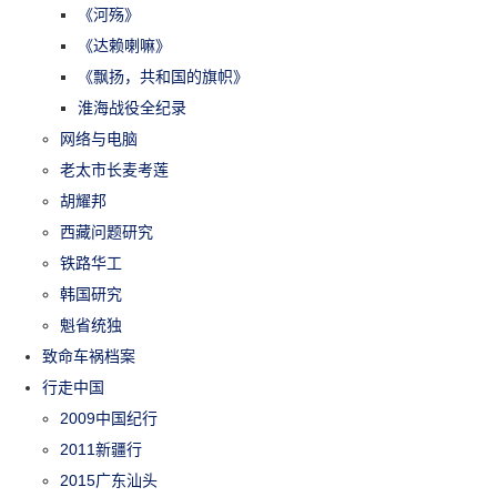
《河殇》
《达赖喇嘛》
《飘扬，共和国的旗帜》
淮海战役全纪录
网络与电脑
老太市长麦考莲
胡耀邦
西藏问题研究
铁路华工
韩国研究
魁省统独
致命车祸档案
行走中国
2009中国纪行
2011新疆行
2015广东汕头