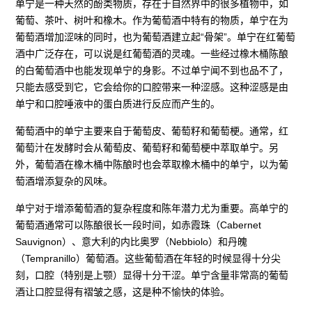
单宁是一种天然的酚类物质，存在于自然界中的很多植物中，如
葡萄、茶叶、树叶和橡木。作为葡萄酒中特有的物质，单宁在为
葡萄酒增加涩味的同时，也为葡萄酒建立起“骨架”。单宁在红葡萄
酒中广泛存在，可以说是红葡萄酒的灵魂。一些经过橡木桶陈酿
的白葡萄酒中也能发现单宁的身影。不过单宁闻不到也品不了，
只能去感受到它，它会给你的口腔带来一种涩感。这种涩感是由
单宁和口腔唾液中的蛋白质进行反应而产生的。
葡萄酒中的单宁主要来自于葡萄皮、葡萄籽和葡萄梗。通常，红
葡萄汁在发酵时会从葡萄皮、葡萄籽和葡萄梗中萃取单宁。另
外，葡萄酒在橡木桶中陈酿时也会萃取橡木桶中的单宁，以为葡
萄酒增添复杂的风味。
单宁对于增添葡萄酒的复杂程度和陈年潜力尤为重要。高单宁的
葡萄酒通常可以陈酿很长一段时间，如赤霞珠（Cabernet
Sauvignon）、意大利的内比奥罗（Nebbiolo）和丹魄
（Tempranillo）葡萄酒。这些葡萄酒在年轻的时候显得十分尖
刻，口腔（特别是上颚）显得十分干涩。单宁含量非常高的葡萄
酒让口腔显得有褶皱之感，这是种不愉快的体验。