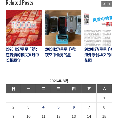
Related Posts
<
>
20201127/星星千禧：
20201127/星星千禧：
20201127/星星千禧：
在流淌的移民岁月中
夜空中最亮的星
海外原创华文的绚丽
长相厮守
花园
2026年 8月
日
一
二
三
四
五
六
1
2
3
4
5
6
7
8
9
10
11
12
13
14
15